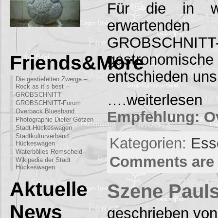
Für die in 
erwartenden 
GROBSCHNITT-E
gastronomisch
Friends&More
entschieden uns
Die gestiefelten Zwerge –
Rock as it´s best –
GROBSCHNITT
….weiterle
GROBSCHNITT-Forum
Overback Bluesband
Empfehlung: O
Photographie Dieter Gotzen
Stadt Hückeswagen
Stadtkulturverband
Kategorien:
Ess
Hückeswagen
Waterbölles Remscheid
Comments are 
Wikipedia der Stadt
Hückeswagen
Aktuelle
Szene Paul
News
geschrieben von