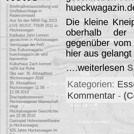
hueckwagazin.d
Briefmarkenausstellung und
Großtauschtage in
Radevormwald
Die kleine Knei
Aus für den NRW-Tag 2013
LIVE-MUSIC-TOUR 2011 in
oberhalb der 
Hückeswagen
Karikatur John Lennon:
gezeichnet in Hückeswagen
gegenüber vom 
Vernissage der FeG
Das Kulturmagazin
hier aus gelang
hueckwagazin.de wird
barrierefrei
Kulturhaus Zach kommt
….weiterlesen
S
nicht zur Ruhe
Das war: 35. Altstadtfest
Hückeswagen 2010
Kategorien:
Ess
35. Altstadtfest
Hückeswagen 11.09. –
12.09.2010
Kommentar
-
(C
Drachenbootrennen:
Hückeswagener Mannschaft
siegt
Hückeswagener Geschichte
am 22.08.2010
Gastspiel Hohnsteinertheater
in Hückeswagen
925 Jahre Hückeswagen im