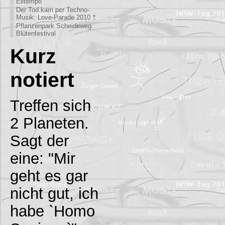
Eiltempo
Der Tod kam per Techno-
Musik: Love-Parade 2010 †
Pflanzenpark Scheideweg:
Blütenfestival
Kurz
notiert
Treffen sich
2 Planeten.
Sagt der
eine: "Mir
geht es gar
nicht gut, ich
habe `Homo