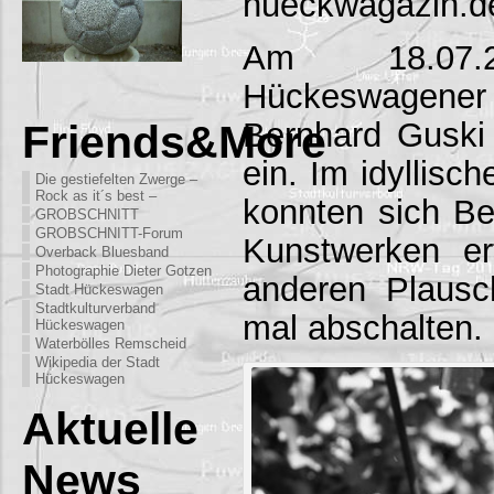
hueckwagazin.d
Am 18.07
Hückeswagener
Bernhard Guski 
Friends&More
ein. Im idyllisc
Die gestiefelten Zwerge –
Rock as it´s best –
konnten sich Be
GROBSCHNITT
GROBSCHNITT-Forum
Kunstwerken er
Overback Bluesband
Photographie Dieter Gotzen
anderen Plausc
Stadt Hückeswagen
Stadtkulturverband
mal abschalten.
Hückeswagen
Waterbölles Remscheid
Wikipedia der Stadt
Hückeswagen
Aktuelle
News