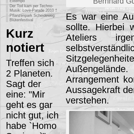
Bernhard G
Eiltempo
Der Tod kam per Techno-
Musik: Love-Parade 2010 †
Es war eine Aus
Pflanzenpark Scheideweg:
Blütenfestival
sollte. Hierbei
Kurz
Ateliers ir
notiert
selbstvers
Sitzgelegenhei
Treffen sich
Außengelände.
2 Planeten.
Arrangement ko
Sagt der
Aussagekraft der
eine: "Mir
verstehen.
geht es gar
nicht gut, ich
habe `Homo