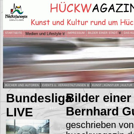
STARTSEITE
Medien und Lifestyle
IMPRESSUM
BILDER EINER STADT
DAS K
BÜCHER UND AUTOREN
EVENTS U. VERANSTALTUNGEN
KUNST | KÜNSTLER | KULTUR
Bundesliga
Bilder einer
Bernhard G
LIVE
geschrieben von