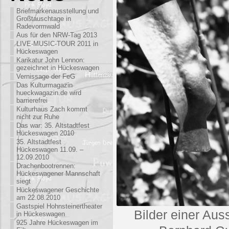
Briefmarkenausstellung und
Großtauschtage in
Radevormwald
Aus für den NRW-Tag 2013
LIVE-MUSIC-TOUR 2011 in
Hückeswagen
Karikatur John Lennon:
gezeichnet in Hückeswagen
Vernissage der FeG
Das Kulturmagazin
hueckwagazin.de wird
barrierefrei
Kulturhaus Zach kommt
nicht zur Ruhe
Das war: 35. Altstadtfest
Hückeswagen 2010
35. Altstadtfest
Hückeswagen 11.09. –
12.09.2010
Drachenbootrennen:
Hückeswagener Mannschaft
siegt
Hückeswagener Geschichte
am 22.08.2010
Gastspiel Hohnsteinertheater
Bilder einer Aus
in Hückeswagen
925 Jahre Hückeswagen im