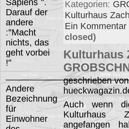
Sapiens`".
Kategorien:
GR
Darauf der
Kulturhaus Zac
andere
Ein Kommentar
:"Macht
closed)
nichts, das
geht vorbei
Kulturhaus 
!"
GROBSCHN
_________________________
geschrieben von
Andere
hueckwagazin.d
Bezeichnung
Auch wenn di
für
Kulturhaus
Einwohner
angefangen ha
des