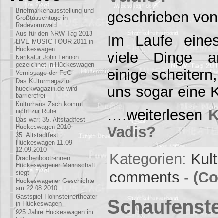
Briefmarkenausstellung und
geschrieben von
Großtauschtage in
Radevormwald
Aus für den NRW-Tag 2013
Im Laufe eine
LIVE-MUSIC-TOUR 2011 in
Hückeswagen
viele Dinge a
Karikatur John Lennon:
gezeichnet in Hückeswagen
einige scheitern
Vernissage der FeG
Das Kulturmagazin
uns sogar eine 
hueckwagazin.de wird
barrierefrei
Kulturhaus Zach kommt
….weiterlesen
K
nicht zur Ruhe
Das war: 35. Altstadtfest
Hückeswagen 2010
Vadis?
35. Altstadtfest
Hückeswagen 11.09. –
12.09.2010
Kategorien:
Kul
Drachenbootrennen:
Hückeswagener Mannschaft
comments
-
(Co
siegt
Hückeswagener Geschichte
am 22.08.2010
Gastspiel Hohnsteinertheater
Schaufenste
in Hückeswagen
925 Jahre Hückeswagen im