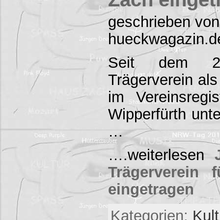
geschrieben von
hueckwagazin.d
Seit dem 29
Trägerverein als
im Vereinsregi
Wipperfürth un
…
….weiterlesen
Trägerverein 
eingetragen
Kategorien:
Kul