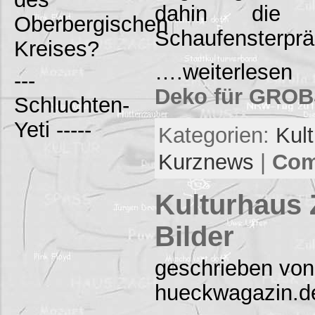
dahin die M
Oberbergischen
Schaufensterprä
Kreises?
….weiterlese
---
Deko für GRO
Schluchten-
Yeti -----
Kategorien:
Kul
Kurznews
|
Com
Kulturhaus 
Bilder
geschrieben von
hueckwagazin.d