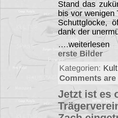
Stand das zukün
bis vor wenigen 
Schuttglocke, ö
dank der unerm
….weiterlese
erste Bilder
Kategorien:
Kul
Comments are 
Jetzt ist es o
Trägerverei
Zach einget