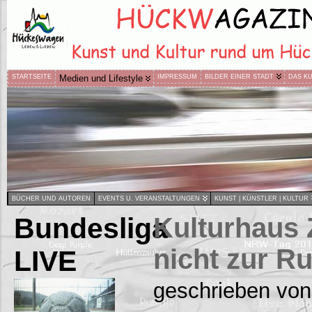
STARTSEITE
Medien und Lifestyle
IMPRESSUM
BILDER EINER STADT
DAS K
BÜCHER UND AUTOREN
EVENTS U. VERANSTALTUNGEN
KUNST | KÜNSTLER | KULTUR
Bundesliga
Kulturhaus
nicht zur R
LIVE
geschrieben von