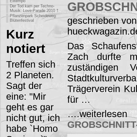
Eiltempo
GROBSCHNI
Der Tod kam per Techno-
Musik: Love-Parade 2010 †
Pflanzenpark Scheideweg:
geschrieben von
Blütenfestival
hueckwagazin.d
Kurz
Das Schaufens
notiert
Zach durfte m
Treffen sich
zuständigen V
2 Planeten.
Stadtkultu
Sagt der
Trägerverein Kul
eine: "Mir
für …
geht es gar
….weiter
nicht gut, ich
GROBSCHNITT-
habe `Homo