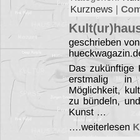
Kurznews
|
Com
Kult(ur)hau
geschrieben von
hueckwagazin.d
Das zukünftige 
erstmalig i
Möglichkeit, kul
zu bündeln, un
Kunst …
….weiterlesen
K