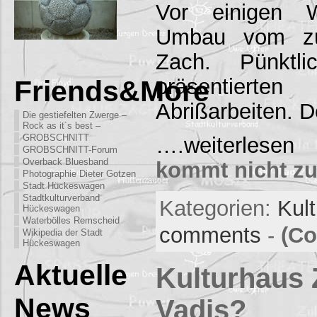
Vor einigen 
Umbau vom zuk
Zach. Pünktli
präsentierte
Friends&More
Abrißarbeiten.
Die gestiefelten Zwerge –
Rock as it´s best –
GROBSCHNITT
….weiterles
GROBSCHNITT-Forum
Overback Bluesband
kommt nicht z
Photographie Dieter Gotzen
Stadt Hückeswagen
Stadtkulturverband
Kategorien:
Kul
Hückeswagen
Waterbölles Remscheid
comments
-
(Co
Wikipedia der Stadt
Hückeswagen
Aktuelle
Kulturhaus
News
Vadis?