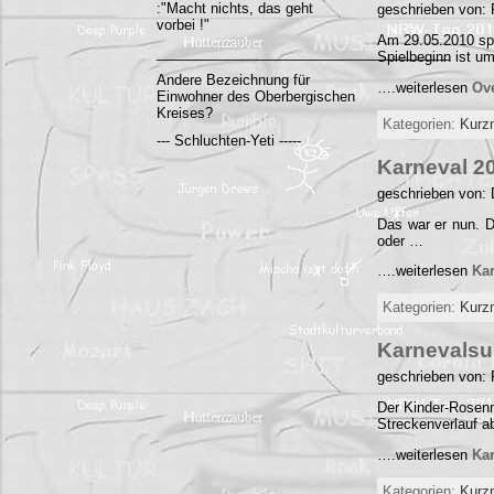
:"Macht nichts, das geht
geschrieben von:
vorbei !"
Am 29.05.2010 spi
______________________________________
Spielbeginn ist u
Andere Bezeichnung für
….weiterlesen
Ov
Einwohner des Oberbergischen
Kreises?
Kategorien:
Kurz
--- Schluchten-Yeti -----
Karneval 2
geschrieben von: 
Das war er nun. 
oder …
….weiterlesen
Ka
Kategorien:
Kurz
Karnevals
geschrieben von:
Der Kinder-Rosen
Streckenverlauf a
….weiterlesen
Ka
Kategorien:
Kurz