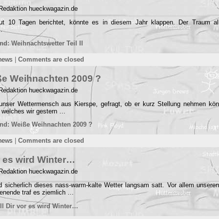
 Redaktion hueckwagazin.de
t 10 Tagen berichtet, könnte es in diesem Jahr klappen. Der Traum al
…
nd: Weihnachtswetter Teil II
news
|
Comments are closed
ße Weihnachten 2009 ?
 Redaktion hueckwagazin.de
unser Wettermensch aus Kierspe, gefragt, ob er kurz Stellung nehmen kön
 welches wir gestern …
end: Weiße Weihnachten 2009 ?
news
|
Comments are closed
or es wird Winter…
 Redaktion hueckwagazin.de
d sicherlich dieses nass-warm-kalte Wetter langsam satt. Vor allem unser
enende traf es ziemlich …
ll Dir vor es wird Winter…