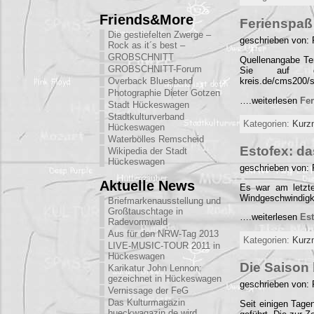
Friends&More
Ferienspaß
Die gestiefelten Zwerge –
geschrieben von:
Rock as it´s best –
GROBSCHNITT
Quellenangabe Ter
GROBSCHNITT-Forum
Sie auf der 
Overback Bluesband
kreis.de/cms200/
Photographie Dieter Gotzen
….weiterlesen
Fe
Stadt Hückeswagen
Stadtkulturverband
Kategorien:
Kurz
Hückeswagen
Waterbölles Remscheid
Estofex: da
Wikipedia der Stadt
Hückeswagen
geschrieben von:
Aktuelle News
Es war am letzt
Windgeschwindigk
Briefmarkenausstellung und
Großtauschtage in
….weiterlesen
Est
Radevormwald
Aus für den NRW-Tag 2013
Kategorien:
Kurz
LIVE-MUSIC-TOUR 2011 in
Hückeswagen
Die Saison 
Karikatur John Lennon:
gezeichnet in Hückeswagen
geschrieben von:
Vernissage der FeG
Das Kulturmagazin
Seit einigen Tage
hueckwagazin.de wird