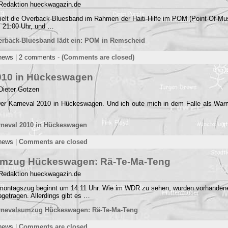
 Redaktion hueckwagazin.de
elt die Overback-Bluesband im Rahmen der Haiti-Hilfe im POM (Point-Of-Mu
m 21:00 Uhr, und …
erback-Bluesband lädt ein: POM in Remscheid
news
|
2 comments
-
(Comments are closed)
010 in Hückeswagen
Dieter Gotzen
Der Karneval 2010 in Hückeswagen. Und ich oute mich in dem Falle als War
rneval 2010 in Hückeswagen
news
|
Comments are closed
umzug Hückeswagen: Rä-Te-Ma-Teng
 Redaktion hueckwagazin.de
montagszug beginnt um 14:11 Uhr. Wie im WDR zu sehen, wurden vorhande
bgetragen. Allerdings gibt es …
rnevalsumzug Hückeswagen: Rä-Te-Ma-Teng
news
|
Comments are closed