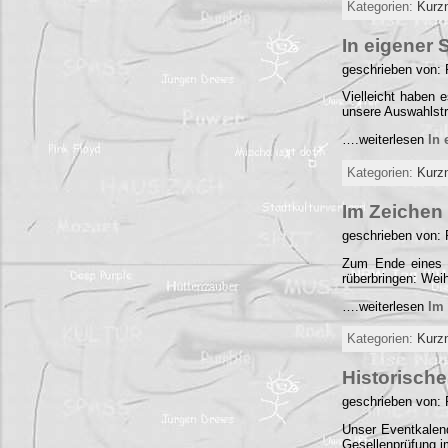
Kategorien:
Kurz
In eigener
geschrieben von:
Vielleicht haben
unsere Auswahlstr
….weiterlesen
In 
Kategorien:
Kurz
Im Zeichen
geschrieben von:
Zum Ende eines J
rüberbringen: We
….weiterlesen
Im
Kategorien:
Kurz
Historisch
geschrieben von:
Unser Eventkalend
Gesellenprüfung 