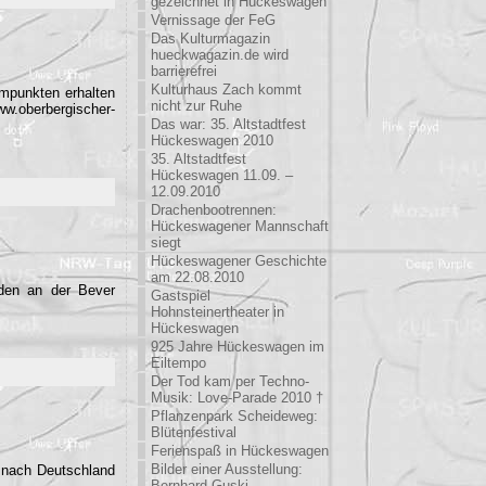
gezeichnet in Hückeswagen
Vernissage der FeG
Das Kulturmagazin
hueckwagazin.de wird
barrierefrei
Kulturhaus Zach kommt
mmpunkten erhalten
nicht zur Ruhe
erbergischer-
Das war: 35. Altstadtfest
Hückeswagen 2010
35. Altstadtfest
Hückeswagen 11.09. –
12.09.2010
Drachenbootrennen:
Hückeswagener Mannschaft
siegt
Hückeswagener Geschichte
am 22.08.2010
den an der Bever
Gastspiel
Hohnsteinertheater in
Hückeswagen
925 Jahre Hückeswagen im
Eiltempo
Der Tod kam per Techno-
Musik: Love-Parade 2010 †
Pflanzenpark Scheideweg:
Blütenfestival
Ferienspaß in Hückeswagen
Bilder einer Ausstellung:
, nach Deutschland
Bernhard Guski