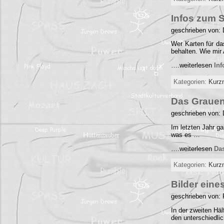
Infos zum 
geschrieben von: 
Wer Karten für da
behalten. Wie mi
….weiterlesen
In
Kategorien:
Kurz
Das Grauen
geschrieben von: 
Im letzten Jahr g
was es …
….weiterlesen
Da
Kategorien:
Kurz
Bilder ein
geschrieben von:
In der zweiten Hä
den unterschiedli