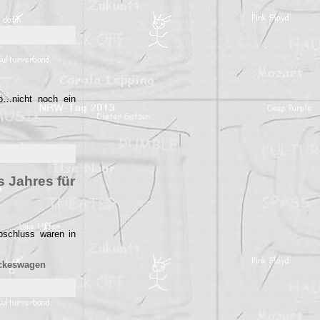
öö…nicht noch ein
 Jahres für
abschluss waren in
ückeswagen