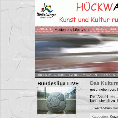
STARTSEITE
Medien und Lifestyle
IMPRESSUM
BILDE
BÜCHER UND AUTOREN
EVENTS U. VERANSTALTUNGEN
KUN
Bundesliga LIVE
Das Kulturm
geschrieben von:
Die Anzahl der 
kontinuierlich zu.
….weiterlesen
Das
Kategorien:
Kurz