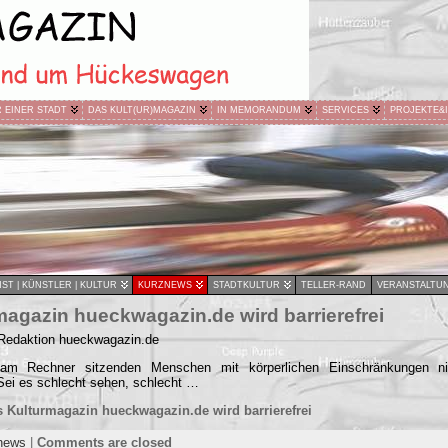
R EINER STADT
DAS KULT(UR)MAGAZIN
IN MEMORANDUM
SERVICES
PROJEKTE&
ST | KÜNSTLER | KULTUR
KURZNEWS
STADTKULTUR
TELLER-RAND
VERANSTALTU
agazin hueckwagazin.de wird barrierefrei
 Redaktion hueckwagazin.de
am Rechner sitzenden Menschen mit körperlichen Einschränkungen n
 Sei es schlecht sehen, schlecht …
 Kulturmagazin hueckwagazin.de wird barrierefrei
news
|
Comments are closed