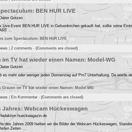
Spectaculum: BEN HUR LIVE
Dieter Gotzen
s Live-Event BEN HUR LIVE in Gelsenkirchen gekauft hat, sollte seine Eintri
r ART …
fos zum Spectaculum: BEN HUR LIVE
news
|
2 comments
-
(Comments are closed)
 im TV hat wieder einen Namen: Model-WG
Dieter Gotzen
ab es mehr oder weniger jeden Donnerstag auf Pro7 Unterhaltung. Da wurde de
s Grauen im TV hat wieder einen Namen: Model-WG
news
|
Ein Kommentar
-
(Comments are closed)
es Jahres: Webcam Hückeswagen
 Redaktion hueckwagazin.de
lfte des Jahres 2009 hielten wir die Bilder der Webcam Hückeswagen, Standor
chsten Zeiten …