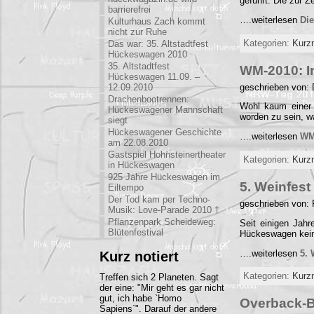
geführt. Die zur 
barrierefrei
….weiterlesen
Die
Kulturhaus Zach kommt
nicht zur Ruhe
Kategorien:
Kurz
Das war: 35. Altstadtfest
Hückeswagen 2010
35. Altstadtfest
WM-2010: I
Hückeswagen 11.09. –
geschrieben von: 
12.09.2010
Drachenbootrennen:
Wohl kaum einer 
Hückeswagener Mannschaft
worden zu sein, 
siegt
Hückeswagener Geschichte
….weiterlesen
WM
am 22.08.2010
Gastspiel Hohnsteinertheater
Kategorien:
Kurz
in Hückeswagen
925 Jahre Hückeswagen im
5. Weinfest
Eiltempo
Der Tod kam per Techno-
geschrieben von:
Musik: Love-Parade 2010 †
Pflanzenpark Scheideweg:
Seit einigen Jah
Blütenfestival
Hückeswagen kei
….weiterlesen
5. 
Kurz notiert
Kategorien:
Kurz
Treffen sich 2 Planeten. Sagt
der eine: "Mir geht es gar nicht
gut, ich habe `Homo
Overback-B
Sapiens`". Darauf der andere