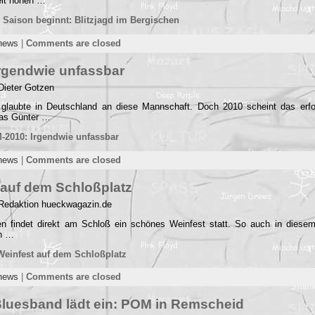
Zeit hohen …
 Saison beginnt: Blitzjagd im Bergischen
news
|
Comments are closed
rgendwie unfassbar
Dieter Gotzen
glaubte in Deutschland an diese Mannschaft. Doch 2010 scheint das erfo
was Günter …
-2010: Irgendwie unfassbar
news
|
Comments are closed
 auf dem Schloßplatz
 Redaktion hueckwagazin.de
ren findet direkt am Schloß ein schönes Weinfest statt. So auch in diese
n …
Weinfest auf dem Schloßplatz
news
|
Comments are closed
luesband lädt ein: POM in Remscheid