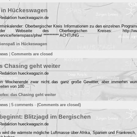
 in Hückeswagen
 Redaktion hueckwagazin.de
minkalender: Oberbergischer Kreis Informationen zu den einzelnen Progra
Webseite des Oberbergischen Kreises: http://www.ob
service/ferienspass/phw/ ********** ACHTUNG …
rienspaß in Hückeswagen
news
|
Comments are closed
s Chasing geht weiter
 Redaktion hueckwagazin.de
en Wochenende zwar nicht das ganz große Gewitter, aber immerhin wur
eiten von 100 …
ofex: das Chasing geht weiter
news
|
5 comments
-
(Comments are closed)
beginnt: Blitzjagd im Bergischen
 Redaktion hueckwagazin.de
n wird die wärmste mögliche Luftmasse über Afrika, Spanien und Frankreich