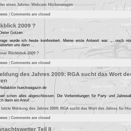
lder eines Jahres: Webcam Hückeswagen
news
|
Comments are closed
kblick 2009 ?
Dieter Gotzen
-Frage wurde ich heute konfrontiert. Meine erste Antwort war: „…ooch n
blätterten uns dann …
iner Rückblick 2009 ?
news
|
Comments are closed
Meldung des Jahres 2009: RGA sucht das Wort des
gen
 Redaktion hueckwagazin.de
 wir schon alles abgeschlossen. Die Vorbereitungen für Party und Jahres
ch dann ein Anruf: …
 letzte Meldung des Jahres 2009: RGA sucht das Wort des Jahres für H
news
|
Comments are closed
nachtswetter Teil II