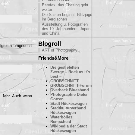
Estofex: das Chasing geht
weiter
Die Saison beginnt: Blitzjagd
im Bergischen
Ausstellung u. Fotografien
des 19. Jahrhunderts Japan
und China
Blogroll
lgreich umgesetzt
ART of Photography
Friends&More
Die gestiefelten
Zwerge – Rock as it´s
best –
GROBSCHNITT
GROBSCHNITT-Forum
Overback Bluesband
Photographie Dieter
m Jahr. Auch wenn
Gotzen
Stadt Hückeswagen
Stadtkulturverband
Hückeswagen
Waterbölles
Remscheid
Wikipedia der Stadt
Hückeswagen