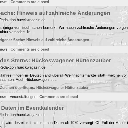
news
|
Comments are closed
 Sache: Hinweis auf zahlreiche Änderungen
 Redaktion hueckwagazin.de
 es einige von Euch schon bemerkt. Wir haben zahlreiche Änderungen vorge
uktur verändert. In …
eigener Sache: Hinweis auf zahlreiche Änderungen
news
|
Comments are closed
 des Sterns: Hückeswagener Hüttenzauber
 Redaktion hueckwagazin.de
ahres finden in Deutschland überall Weihnachtsmärkte statt, welche vor 
ihnachten. Auch Hückeswagen ist …
 Zeichen des Sterns: Hückeswagener Hüttenzauber
news
,
Veranstaltungen
|
Comments are closed
e Daten im Eventkalender
 Redaktion hueckwagazin.de
er wird derzeit mit historischen Daten ab 1979 versorgt. Ob Fall der Mauer 
im …