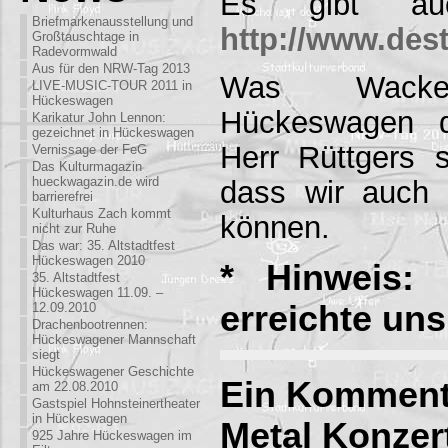
Es gibt au
Briefmarkenausstellung und
http://www.des
Großtauschtage in
Radevormwald
Aus für den NRW-Tag 2013
Was Wack
LIVE-MUSIC-TOUR 2011 in
Hückeswagen
Hückeswagen d
Karikatur John Lennon:
gezeichnet in Hückeswagen
Herr Rüttgers s
Vernissage der FeG
Das Kulturmagazin
hueckwagazin.de wird
dass wir auch 
barrierefrei
Kulturhaus Zach kommt
können.
nicht zur Ruhe
Das war: 35. Altstadtfest
Hückeswagen 2010
* Hinweis: 
35. Altstadtfest
Hückeswagen 11.09. –
erreichte uns
12.09.2010
Drachenbootrennen:
Hückeswagener Mannschaft
siegt
Hückeswagener Geschichte
Ein Komment
am 22.08.2010
Gastspiel Hohnsteinertheater
in Hückeswagen
Metal Konzer
925 Jahre Hückeswagen im