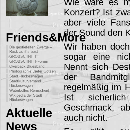
Wie wäre es m
Konzert? Ist zwa
aber viele Fan
der Sound den Ko
Friends&More
Wir haben doch
Die gestiefelten Zwerge –
Rock as it´s best –
sogar eine ni
GROBSCHNITT
GROBSCHNITT-Forum
Nennt sich Dest
Overback Bluesband
Photographie Dieter Gotzen
der Bandmitg
Stadt Hückeswagen
Stadtkulturverband
regelmäßig im 
Hückeswagen
Waterbölles Remscheid
Ist sicherlic
Wikipedia der Stadt
Hückeswagen
Geschmack, ab
Aktuelle
auch nicht.
News