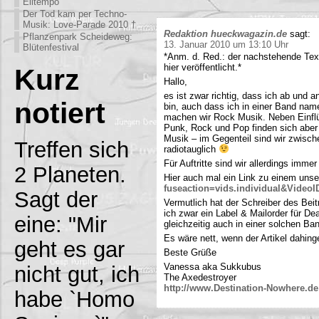
Eiltempo
Der Tod kam per Techno-
Musik: Love-Parade 2010 †
Redaktion hueckwagazin.de
sagt:
Pflanzenpark Scheideweg:
13. Januar 2010 um 13:10 Uhr
Blütenfestival
*Anm. d. Red.: der nachstehende Tex
hier veröffentlicht.*
Kurz
Hallo,
es ist zwar richtig, dass ich ab und
notiert
bin, auch dass ich in einer Band name
machen wir Rock Musik. Neben Einfl
Punk, Rock und Pop finden sich aber 
Musik – im Gegenteil sind wir zwisch
Treffen sich
radiotauglich
Für Auftritte sind wir allerdings imme
2 Planeten.
Hier auch mal ein Link zu einem uns
fuseaction=vids.individual&Video
Sagt der
Vermutlich hat der Schreiber des Be
ich zwar ein Label & Mailorder für De
eine: "Mir
gleichzeitig auch in einer solchen Ba
Es wäre nett, wenn der Artikel dahing
geht es gar
Beste Grüße
Vanessa aka Sukkubus
nicht gut, ich
The Axedestroyer
http://www.Destination-Nowhere.de
habe `Homo