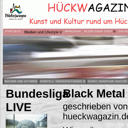
STARTSEITE
Medien und Lifestyle
IMPRESSUM
BILDER EINER STADT
DAS K
BÜCHER UND AUTOREN
EVENTS U. VERANSTALTUNGEN
KUNST | KÜNSTLER | KULTUR
Bundesliga
Black Metal
LIVE
geschrieben von
hueckwagazin.d