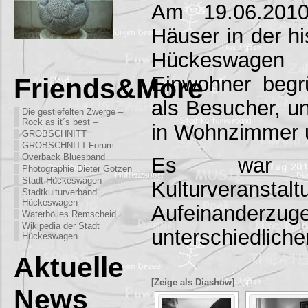
Am 19.06.2010
Häuser in der hi
Hückeswagen
Einwohner begr
Friends&More
als Besucher, un
Die gestiefelten Zwerge –
Rock as it´s best –
in Wohnzimmer 
GROBSCHNITT
GROBSCHNITT-Forum
Overback Bluesband
Es war k
Photographie Dieter Gotzen
Stadt Hückeswagen
Kulturveranstal
Stadtkulturverband
Hückeswagen
Aufeinanderzu
Waterbölles Remscheid
Wikipedia der Stadt
unterschiedliche
Hückeswagen
Aktuelle
[Zeige als Diashow]
News