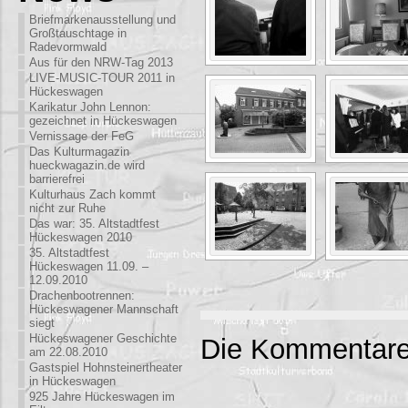
Briefmarkenausstellung und
Großtauschtage in
Radevormwald
Aus für den NRW-Tag 2013
LIVE-MUSIC-TOUR 2011 in
Hückeswagen
Karikatur John Lennon:
gezeichnet in Hückeswagen
Vernissage der FeG
Das Kulturmagazin
hueckwagazin.de wird
barrierefrei
Kulturhaus Zach kommt
nicht zur Ruhe
Das war: 35. Altstadtfest
Hückeswagen 2010
35. Altstadtfest
Hückeswagen 11.09. –
12.09.2010
Drachenbootrennen:
Hückeswagener Mannschaft
siegt
Hückeswagener Geschichte
Die Kommentare
am 22.08.2010
Gastspiel Hohnsteinertheater
in Hückeswagen
925 Jahre Hückeswagen im