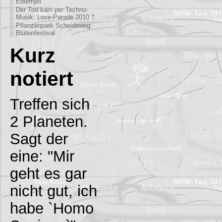
Eiltempo
Der Tod kam per Techno-
Musik: Love-Parade 2010 †
Pflanzenpark Scheideweg:
Blütenfestival
Kurz
notiert
Treffen sich
2 Planeten.
Sagt der
eine: "Mir
geht es gar
nicht gut, ich
habe `Homo