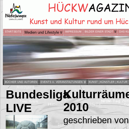
STARTSEITE
Medien und Lifestyle
IMPRESSUM
BILDER EINER STADT
DAS K
BÜCHER UND AUTOREN
EVENTS U. VERANSTALTUNGEN
KUNST | KÜNSTLER | KULTUR
Bundesliga
Kulturräume
2010
LIVE
geschrieben von