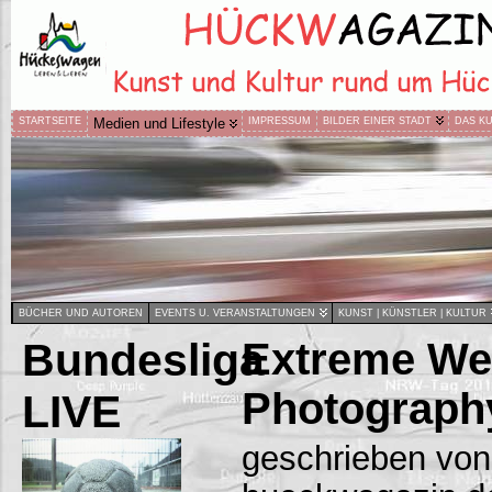
STARTSEITE
Medien und Lifestyle
IMPRESSUM
BILDER EINER STADT
DAS K
BÜCHER UND AUTOREN
EVENTS U. VERANSTALTUNGEN
KUNST | KÜNSTLER | KULTUR
Bundesliga
Extreme Wea
Photograph
LIVE
geschrieben von