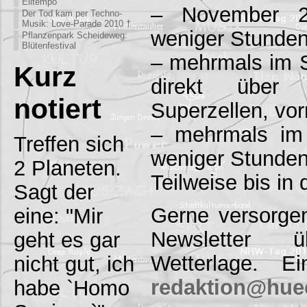
Eiltempo
– November 20
Der Tod kam per Techno-
Musik: Love-Parade 2010 †
weniger Stunde
Pflanzenpark Scheideweg:
Blütenfestival
– mehrmals im 
Kurz
direkt über
notiert
Superzellen, vo
– mehrmals im W
Treffen sich
weniger Stunden
2 Planeten.
Teilweise bis in 
Sagt der
Gerne versorge
eine: "Mir
Newsletter 
geht es gar
Wetterlage. E
nicht gut, ich
redaktion@hue
habe `Homo