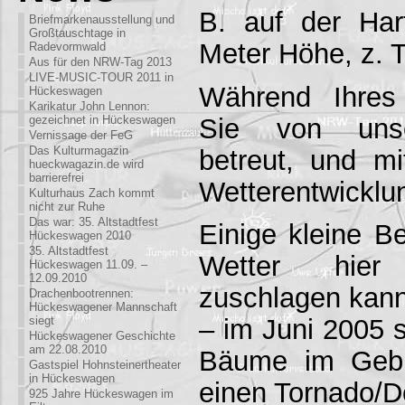
B. auf der Har
Briefmarkenausstellung und
Großtauschtage in
Meter Höhe, z. T
Radevormwald
Aus für den NRW-Tag 2013
LIVE-MUSIC-TOUR 2011 in
Während Ihres
Hückeswagen
Karikatur John Lennon:
Sie von unse
gezeichnet in Hückeswagen
Vernissage der FeG
Das Kulturmagazin
betreut, und mi
hueckwagazin.de wird
barrierefrei
Wetterentwicklun
Kulturhaus Zach kommt
nicht zur Ruhe
Das war: 35. Altstadtfest
Einige kleine Be
Hückeswagen 2010
35. Altstadtfest
Wetter hie
Hückeswagen 11.09. –
12.09.2010
zuschlagen kann
Drachenbootrennen:
Hückeswagener Mannschaft
siegt
– im Juni 2005 
Hückeswagener Geschichte
am 22.08.2010
Bäume im Gebi
Gastspiel Hohnsteinertheater
in Hückeswagen
einen Tornado/
925 Jahre Hückeswagen im