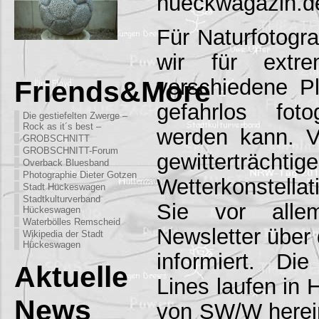
hueckwagazin.d
Für Naturfotogr
wir für extre
verschiedene P
Friends&More
gefahrlos foto
Die gestiefelten Zwerge –
Rock as it´s best –
werden kann. Vo
GROBSCHNITT
GROBSCHNITT-Forum
gewitterträchtig
Overback Bluesband
Photographie Dieter Gotzen
Wetterkonstell
Stadt Hückeswagen
Stadtkulturverband
Sie vor all
Hückeswagen
Waterbölles Remscheid
Newsletter über 
Wikipedia der Stadt
Hückeswagen
informiert. Die
Aktuelle
Lines laufen in
News
von SW/W herein