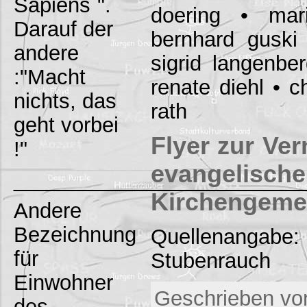
Sapiens`".
doering • mar
Darauf der
bernhard guski
andere
sigrid langenber
:"Macht
renate diehl • c
nichts, das
rath
geht vorbei
Flyer zur Ver
!"
evangelisch
_________________________
Kirchengeme
Andere
Bezeichnung
Quellenangabe:
für
Stubenrauch
Einwohner
Geschrieben vo
des