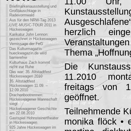
11.00 Uhr,
Briefmarkenausstellung und
Kunstausstellung
Großtauschtage in
Radevormwald
Ausgeschlafene
Aus für den NRW-Tag 2013
LIVE-MUSIC-TOUR 2011 in
herzlich eing
Hückeswagen
Karikatur John Lennon:
gezeichnet in Hückeswagen
Veranstaltung
Vernissage der FeG
Das Kulturmagazin
Thema „Hoffnun
hueckwagazin.de wird
barrierefrei
Kulturhaus Zach kommt
Die Kunstauss
nicht zur Ruhe
Das war: 35. Altstadtfest
11.2010 mont
Hückeswagen 2010
35. Altstadtfest
freitags von 
Hückeswagen 11.09. –
12.09.2010
geöffnet.
Drachenbootrennen:
Hückeswagener Mannschaft
siegt
Teilnehmende Kü
Hückeswagener Geschichte
am 22.08.2010
Gastspiel Hohnsteinertheater
monika flöck • 
in Hückeswagen
925 Jahre Hückeswagen im