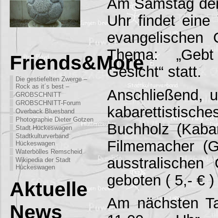
Am Samstag den
Uhr findet eine
evangelischen
Thema: „Gebt
Friends&More
Gesicht“ statt.
Die gestiefelten Zwerge –
Rock as it´s best –
Anschließend, u
GROBSCHNITT
GROBSCHNITT-Forum
kabarettistisch
Overback Bluesband
Photographie Dieter Gotzen
Buchholz (Kabar
Stadt Hückeswagen
Stadtkulturverband
Filmemacher (
Hückeswagen
Waterbölles Remscheid
ausstralischen
Wikipedia der Stadt
Hückeswagen
geboten ( 5,- € )
Aktuelle
Am nächsten Ta
News