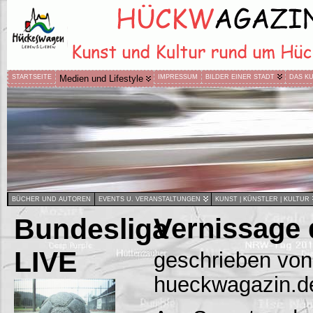
STARTSEITE
Medien und Lifestyle
IMPRESSUM
BILDER EINER STADT
DAS K
BÜCHER UND AUTOREN
EVENTS U. VERANSTALTUNGEN
KUNST | KÜNSTLER | KULTUR
Bundesliga
Vernissage 
LIVE
geschrieben von
hueckwagazin.d