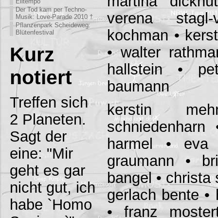
martina dickh
Eiltempo
Der Tod kam per Techno-
verena stagl
Musik: Love-Parade 2010 †
Pflanzenpark Scheideweg:
kochman • kersti
Blütenfestival
Kurz
• walter rathma
hallstein • pe
notiert
baumann
Treffen sich
kerstin me
2 Planeten.
schniedenharn 
Sagt der
harmel • eva 
eine: "Mir
graumann • bri
geht es gar
bangel • christa
nicht gut, ich
gerlach bente •
habe `Homo
• franz moster