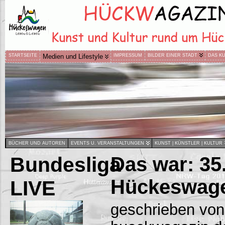
STARTSEITE
Medien und Lifestyle
IMPRESSUM
BILDER EINER STADT
DAS K
BÜCHER UND AUTOREN
EVENTS U. VERANSTALTUNGEN
KUNST | KÜNSTLER | KULTUR
Bundesliga
Das war: 35.
Hückeswage
LIVE
geschrieben von