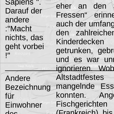
Sapiens`".
eher an den S
Darauf der
Fressen“ erinn
andere
auch der umfang
:"Macht
den zahlreich
nichts, das
Kinderdecken
geht vorbei
getrunken, gebrutz
!"
und es war unm
_________________________
ignorieren. Wo
Altstadtfest
Andere
mangelnde Ess
Bezeichnung
konnten. An
für
Fischgeric
Einwohner
(Frankreich) bi
des