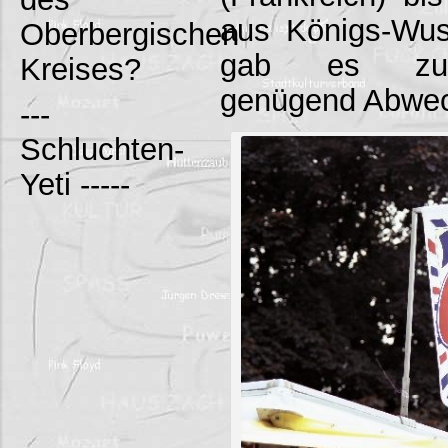
aus Königs-Wust
Oberbergischen
gab es zumi
Kreises?
genügend Abwec
---
Schluchten-
Yeti -----