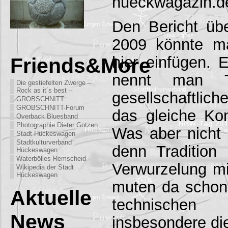
hueckwagazin.d
Den Bericht übe
2009 könnte ma
hier einfügen.
Friends&More
nennt man T
Die gestiefelten Zwerge –
Rock as it´s best –
gesellschaftlich
GROBSCHNITT
GROBSCHNITT-Forum
das gleiche Kon
Overback Bluesband
Photographie Dieter Gotzen
Was aber nicht
Stadt Hückeswagen
Stadtkulturverband
denn Tradition
Hückeswagen
Waterbölles Remscheid
Verwurzelung mi
Wikipedia der Stadt
Hückeswagen
muten da schon 
Aktuelle
technische
News
insbesondere di