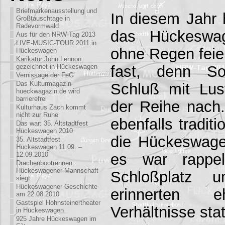
Briefmarkenausstellung und
In diesem Jahr h
Großtauschtage in
Radevormwald
das Hückeswag
Aus für den NRW-Tag 2013
LIVE-MUSIC-TOUR 2011 in
ohne Regen feie
Hückeswagen
Karikatur John Lennon:
fast, denn So
gezeichnet in Hückeswagen
Vernissage der FeG
Das Kulturmagazin
Schluß mit Lus
hueckwagazin.de wird
barrierefrei
der Reihe nach.
Kulturhaus Zach kommt
nicht zur Ruhe
ebenfalls traditi
Das war: 35. Altstadtfest
Hückeswagen 2010
die Hückeswage
35. Altstadtfest
Hückeswagen 11.09. –
es war rappel
12.09.2010
Drachenbootrennen:
Hückeswagener Mannschaft
Schloßplatz u
siegt
Hückeswagener Geschichte
erinnerten 
am 22.08.2010
Gastspiel Hohnsteinertheater
Verhältnisse stat
in Hückeswagen
925 Jahre Hückeswagen im