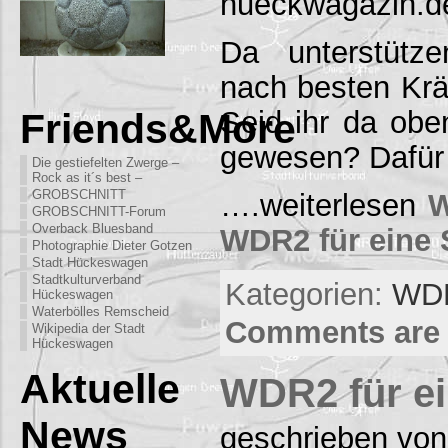
hueckwagazin.d
Da unterstütz
nach besten Kräf
Seid ihr da obe
Friends&More
gewesen? Dafü
Die gestiefelten Zwerge –
Rock as it´s best –
GROBSCHNITT
….weiterlesen
W
GROBSCHNITT-Forum
Overback Bluesband
WDR2 für eine 
Photographie Dieter Gotzen
Stadt Hückeswagen
Stadtkulturverband
Kategorien:
WDR
Hückeswagen
Waterbölles Remscheid
Comments are 
Wikipedia der Stadt
Hückeswagen
Aktuelle
WDR2 für ei
News
geschrieben von