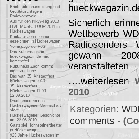
hueckwagazin.d
Briefmarkenausstellung und
Großtauschtage in
Radevormwald
Sicherlich erinn
Aus für den NRW-Tag 2013
LIVE-MUSIC-TOUR 2011 in
Wettbewerb WDR
Hückeswagen
Karikatur John Lennon:
gezeichnet in Hückeswagen
Radiosenders
Vernissage der FeG
Das Kulturmagazin
gewann 200
hueckwagazin.de wird
barrierefrei
veranstalteten 
Kulturhaus Zach kommt
nicht zur Ruhe
Das war: 35. Altstadtfest
….weiterlesen
Hückeswagen 2010
35. Altstadtfest
2010
Hückeswagen 11.09. –
12.09.2010
Drachenbootrennen:
Hückeswagener Mannschaft
Kategorien:
WDR
siegt
Hückeswagener Geschichte
comments
-
(Co
am 22.08.2010
Gastspiel Hohnsteinertheater
in Hückeswagen
925 Jahre Hückeswagen im