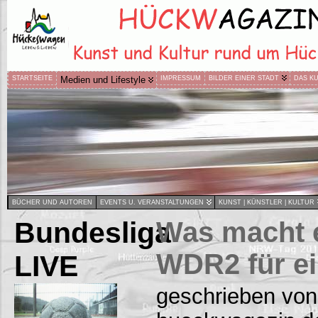
STARTSEITE
Medien und Lifestyle
IMPRESSUM
BILDER EINER STADT
DAS K
BÜCHER UND AUTOREN
EVENTS U. VERANSTALTUNGEN
KUNST | KÜNSTLER | KULTUR
Bundesliga
Was macht e
WDR2 für ei
LIVE
geschrieben von