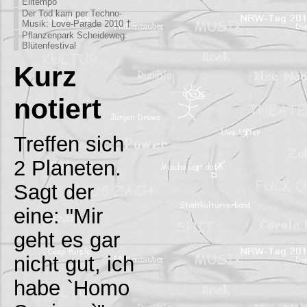
Eiltempo
Der Tod kam per Techno-
Musik: Love-Parade 2010 †
Pflanzenpark Scheideweg:
Blütenfestival
Kurz
notiert
Treffen sich
2 Planeten.
Sagt der
eine: "Mir
geht es gar
nicht gut, ich
habe `Homo