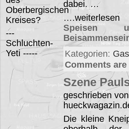
dabei. …
Oberbergischen
….weiter
Kreises?
Speisen u
---
Beisammensei
Schluchten-
Yeti -----
Kategorien:
Gas
Comments are 
Szene Paul
geschrieben von
hueckwagazin.d
Die kleine Knei
oberhalb der 