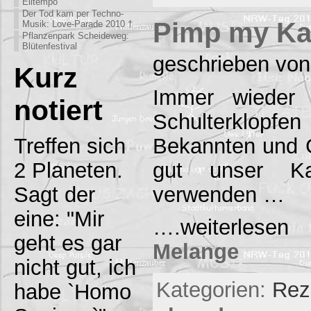
Eiltempo
Der Tod kam per Techno-
Pimp my Ka
Musik: Love-Parade 2010 †
Pflanzenpark Scheideweg:
Blütenfestival
geschrieben von
Kurz
Immer wieder 
notiert
Schulterklop
Bekannten und G
Treffen sich
gut unser Ka
2 Planeten.
verwenden …
Sagt der
eine: "Mir
….weiterlese
geht es gar
Melange
nicht gut, ich
Kategorien:
Rez
habe `Homo