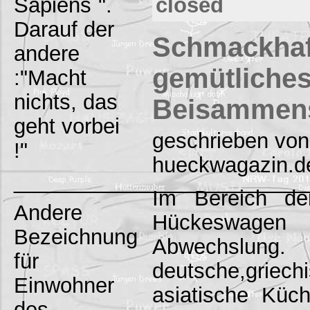
Sapiens`".
closed
Darauf der
Schmackhaf
andere
gemütliche
:"Macht
nichts, das
Beisammen
geht vorbei
geschrieben von
!"
hueckwagazin.d
_________________________
Im Bereich de
Andere
Hückeswagen
Bezeichnung
Abwech
für
deutsche,griechi
Einwohner
asiatische Küc
des