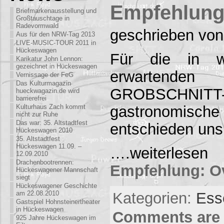
Empfehlung
Briefmarkenausstellung und
Großtauschtage in
Radevormwald
geschrieben von
Aus für den NRW-Tag 2013
LIVE-MUSIC-TOUR 2011 in
Hückeswagen
Für die in 
Karikatur John Lennon:
gezeichnet in Hückeswagen
erwartenden 
Vernissage der FeG
Das Kulturmagazin
GROBSCHNITT-E
hueckwagazin.de wird
barrierefrei
Kulturhaus Zach kommt
gastronomisch
nicht zur Ruhe
Das war: 35. Altstadtfest
entschieden uns
Hückeswagen 2010
35. Altstadtfest
Hückeswagen 11.09. –
….weiterle
12.09.2010
Drachenbootrennen:
Empfehlung: O
Hückeswagener Mannschaft
siegt
Hückeswagener Geschichte
Kategorien:
Ess
am 22.08.2010
Gastspiel Hohnsteinertheater
in Hückeswagen
Comments are 
925 Jahre Hückeswagen im