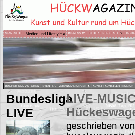
STARTSEITE
Medien und Lifestyle
IMPRESSUM
BILDER EINER STADT
DAS K
BÜCHER UND AUTOREN
EVENTS U. VERANSTALTUNGEN
KUNST | KÜNSTLER | KULTUR
Bundesliga
LIVE-MUSIC
Hückeswag
LIVE
geschrieben von