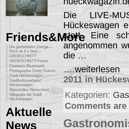
hueckwagazin.d
Die LIVE-MU
Hückeswagen er
statt. Eine s
Friends&More
angenommen wu
Die gestiefelten Zwerge –
Rock as it´s best –
die …
GROBSCHNITT
GROBSCHNITT-Forum
Overback Bluesband
….weiterles
Photographie Dieter Gotzen
Stadt Hückeswagen
2011 in Hücke
Stadtkulturverband
Hückeswagen
Waterbölles Remscheid
Kategorien:
Gas
Wikipedia der Stadt
Hückeswagen
Comments are 
Aktuelle
Gastronomi
News