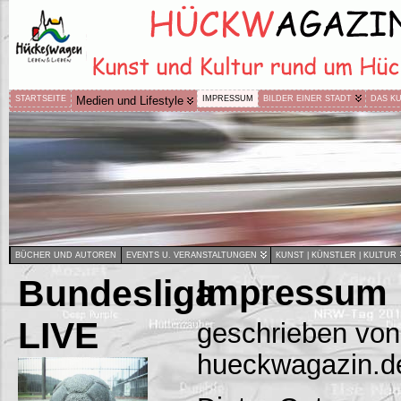
STARTSEITE
Medien und Lifestyle
IMPRESSUM
BILDER EINER STADT
DAS K
BÜCHER UND AUTOREN
EVENTS U. VERANSTALTUNGEN
KUNST | KÜNSTLER | KULTUR
Bundesliga
Impressum
LIVE
geschrieben von
hueckwagazin.d