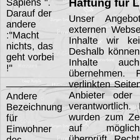
Haftung für L
Sapiens`".
Darauf der
Unser Angebo
andere
externen Websei
:"Macht
Inhalte wir ke
nichts, das
Deshalb können 
geht vorbei
Inhalte au
!"
übernehmen. F
_________________________
verlinkten Seiten
Anbieter oder 
Andere
verantwortlich.
Bezeichnung
wurden zum Zei
für
auf möglich
Einwohner
überprüft. Recht
des