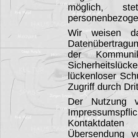
möglich, s
personenbezoge
Wir weisen da
Datenübertragung
der Kommunik
Sicherheitslück
lückenloser Sch
Zugriff durch Dri
Der Nutzung 
Impressumspfli
Kontaktdaten
Übersendung vo