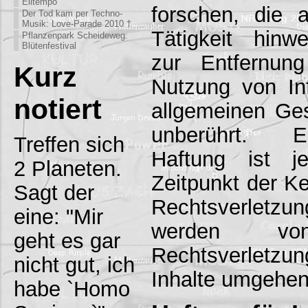
Eiltempo
forschen, die a
Der Tod kam per Techno-
Musik: Love-Parade 2010 †
Tätigkeit hinwe
Pflanzenpark Scheideweg:
Blütenfestival
zur Entfernun
Kurz
Nutzung von In
notiert
allgemeinen Ges
unberührt. E
Treffen sich
Haftung ist 
2 Planeten.
Zeitpunkt der Ke
Sagt der
Rechtsverletzun
eine: "Mir
werden von
geht es gar
Rechtsverletzu
nicht gut, ich
Inhalte umgehen
habe `Homo