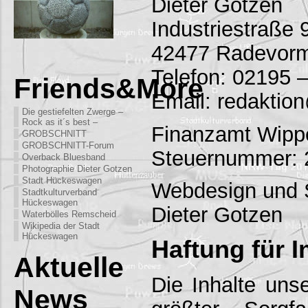
Dieter Gotzen
Industriestraße 
42477 Radevor
Telefon: 02195 
Friends&More
Email: redakti
Die gestiefelten Zwerge –
Rock as it´s best –
Finanzamt Wippe
GROBSCHNITT
GROBSCHNITT-Forum
Steuernummer: 
Overback Bluesband
Photographie Dieter Gotzen
Stadt Hückeswagen
Webdesign und 
Stadtkulturverband
Hückeswagen
Dieter Gotzen
Waterbölles Remscheid
Wikipedia der Stadt
Hückeswagen
Haftung für I
Aktuelle
Die Inhalte uns
News