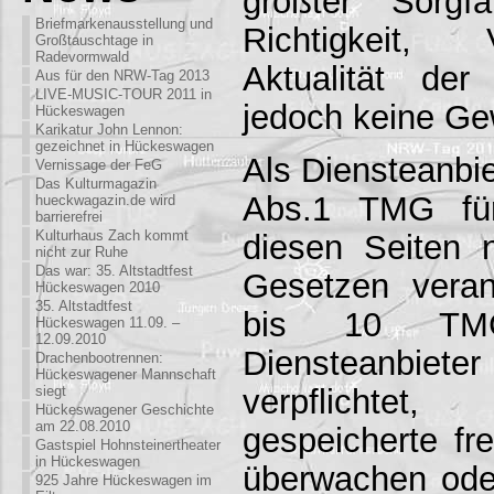
größter Sorgfa
Briefmarkenausstellung und
Richtigkeit, 
Großtauschtage in
Radevormwald
Aktualität de
Aus für den NRW-Tag 2013
LIVE-MUSIC-TOUR 2011 in
jedoch keine G
Hückeswagen
Karikatur John Lennon:
gezeichnet in Hückeswagen
Als Diensteanbie
Vernissage der FeG
Das Kulturmagazin
Abs.1 TMG für
hueckwagazin.de wird
barrierefrei
Kulturhaus Zach kommt
diesen Seiten 
nicht zur Ruhe
Das war: 35. Altstadtfest
Gesetzen veran
Hückeswagen 2010
35. Altstadtfest
bis 10 TM
Hückeswagen 11.09. –
12.09.2010
Diensteanbi
Drachenbootrennen:
Hückeswagener Mannschaft
verpflichtet,
siegt
Hückeswagener Geschichte
am 22.08.2010
gespeicherte fr
Gastspiel Hohnsteinertheater
in Hückeswagen
überwachen od
925 Jahre Hückeswagen im