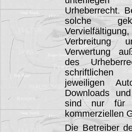
Urheberrecht. Be
solche gek
Vervielfälti
Verbreitung
Verwertung au
des Urheberre
schriftlich
jeweiligen Aut
Downloads und
sind nur für 
kommerziellen G
Die Betreiber d