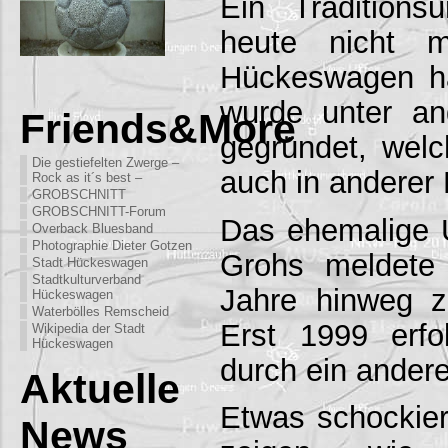
Ein Traditions
heute nicht m
Hückeswagen h
wurde unter a
Friends&More
gegründet, wel
Die gestiefelten Zwerge –
auch in anderer 
Rock as it´s best –
GROBSCHNITT
GROBSCHNITT-Forum
Das ehemalige
Overback Bluesband
Photographie Dieter Gotzen
Grohs meldete 
Stadt Hückeswagen
Stadtkulturverband
Jahre hinweg z
Hückeswagen
Waterbölles Remscheid
Erst 1999 erf
Wikipedia der Stadt
Hückeswagen
durch ein ander
Aktuelle
Etwas schockier
News