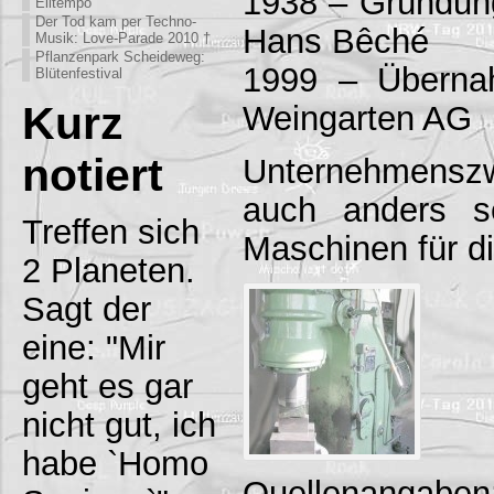
1938 – Gründun
Eiltempo
Der Tod kam per Techno-
Hans Bêché
Musik: Love-Parade 2010 †
Pflanzenpark Scheideweg:
1999 – Überna
Blütenfestival
Kurz
Weingarten AG
notiert
Unternehmens
auch anders se
Treffen sich
Maschinen für di
2 Planeten.
Sagt der
eine: "Mir
geht es gar
nicht gut, ich
habe `Homo
Quellenangaben