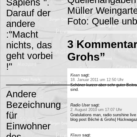
Sapiens`".
Müller Weingart
Darauf der
Foto: Quelle un
andere
:"Macht
3 Kommentar
nichts, das
geht vorbei
Grohs”
!"
Kean
sagt:
_________________________
18. Januar 2011 um 12:50 Uhr
Schöner kurzer aber sehr guter Beitra
sind.
Andere
Bezeichnung
Radio User
sagt:
2. August 2010 um 17:07 Uhr
für
Gratulations man, radio sunshine liv
blog post Bêché & Grohs| Hückwagazi
Einwohner
des
Klaus
sagt: