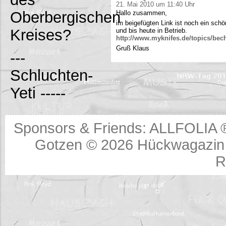
21. Mai 2010 um 11:40 Uhr
Oberbergischen
Hallo zusammen,
im beigefügten Link ist noch ein sch
Kreises?
und bis heute in Betrieb.
http://www.myknifes.de/topics/bec
Gruß Klaus
---
Schluchten-
Yeti -----
Sponsors & Friends:
ALLFOLIA 
Gotzen © 2026
Hückwagazin 
R