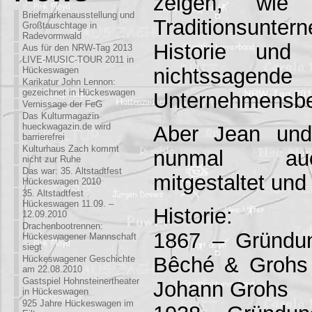
zeigen, wi
Briefmarkenausstellung und
Traditionsunte
Großtauschtage in
Radevormwald
Historie und
Aus für den NRW-Tag 2013
LIVE-MUSIC-TOUR 2011 in
nichtssagende
Hückeswagen
Karikatur John Lennon:
gezeichnet in Hückeswagen
Unternehmensbe
Vernissage der FeG
Das Kulturmagazin
hueckwagazin.de wird
Aber Jean un
barrierefrei
Kulturhaus Zach kommt
nunmal au
nicht zur Ruhe
Das war: 35. Altstadtfest
mitgestaltet und
Hückeswagen 2010
35. Altstadtfest
Hückeswagen 11.09. –
Historie:
12.09.2010
Drachenbootrennen:
1867 – Gründu
Hückeswagener Mannschaft
siegt
Bêché & Grohs
Hückeswagener Geschichte
am 22.08.2010
Gastspiel Hohnsteinertheater
Johann Grohs
in Hückeswagen
925 Jahre Hückeswagen im