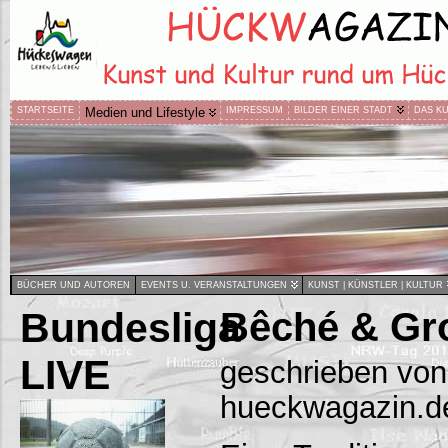
STARTSEITE
Medien und Lifestyle
IMPRESSUM
BILDER EINER STADT
DAS K
BÜCHER UND AUTOREN
EVENTS U. VERANSTALTUNGEN
KUNST | KÜNSTLER | KULTUR
Bundesliga
Bêché & Gr
LIVE
geschrieben von
hueckwagazin.d