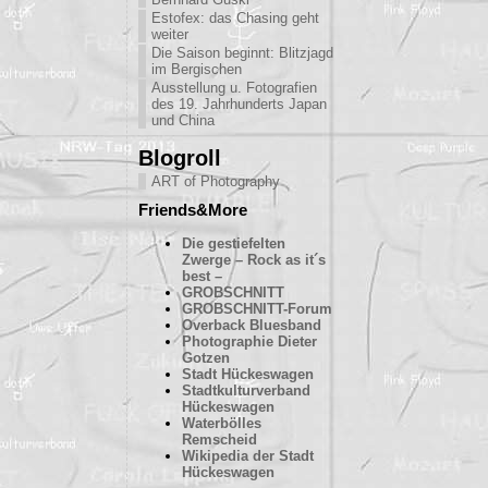
Estofex: das Chasing geht
weiter
Die Saison beginnt: Blitzjagd
im Bergischen
Ausstellung u. Fotografien
des 19. Jahrhunderts Japan
und China
Blogroll
ART of Photography
Friends&More
Die gestiefelten
Zwerge – Rock as it´s
best –
GROBSCHNITT
GROBSCHNITT-Forum
Overback Bluesband
Photographie Dieter
Gotzen
Stadt Hückeswagen
Stadtkulturverband
Hückeswagen
Waterbölles
Remscheid
Wikipedia der Stadt
Hückeswagen