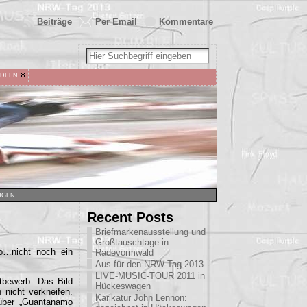
Beiträge
Per Email
Kommentare
IDEEN
NGEN
Recent Posts
Briefmarkenausstellung und
Großtauschtage in
öö…nicht noch ein
Radevormwald
Aus für den NRW-Tag 2013
LIVE-MUSIC-TOUR 2011 in
tbewerb. Das Bild
Hückeswagen
 nicht verkneifen.
Karikatur John Lennon:
e über „Guantanamo