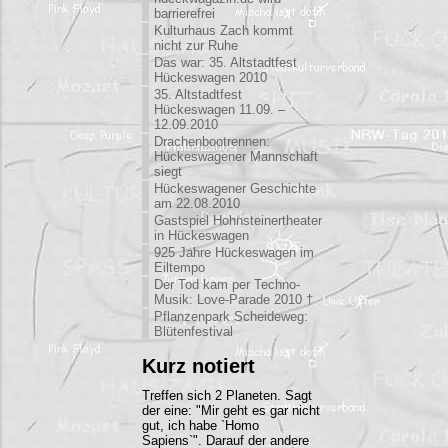
barrierefrei
Kulturhaus Zach kommt
nicht zur Ruhe
Das war: 35. Altstadtfest
Hückeswagen 2010
35. Altstadtfest
Hückeswagen 11.09. –
12.09.2010
Drachenbootrennen:
Hückeswagener Mannschaft
siegt
Hückeswagener Geschichte
am 22.08.2010
Gastspiel Hohnsteinertheater
in Hückeswagen
925 Jahre Hückeswagen im
Eiltempo
Der Tod kam per Techno-
Musik: Love-Parade 2010 †
Pflanzenpark Scheideweg:
Blütenfestival
Kurz notiert
Treffen sich 2 Planeten. Sagt
der eine: "Mir geht es gar nicht
gut, ich habe `Homo
Sapiens`". Darauf der andere