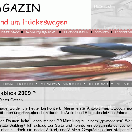
R EINER STADT
DAS KULT(UR)MAGAZIN
IN MEMORANDUM
SERVICES
PROJEKTE&
ST | KÜNSTLER | KULTUR
KURZNEWS
STADTKULTUR
TELLER-RAND
VERANSTALTU
kblick 2009 ?
Dieter Gotzen
-Frage wurde ich heute konfrontiert. Meine erste Antwort war: „…ooch n
lätterten uns dann aber doch durch die Artikel und Bilder des letzten Jahres.
tes Raunen beim Lesen meiner PR-Mitteilung zu einem „gewonnenen“ Wet
tate Building? Ich schaue zur Seite und konnte ein verschmitztes Lächeln
 aber ist doch ein cooler Artikel, oder? Mein Gesprächspartner stolpert