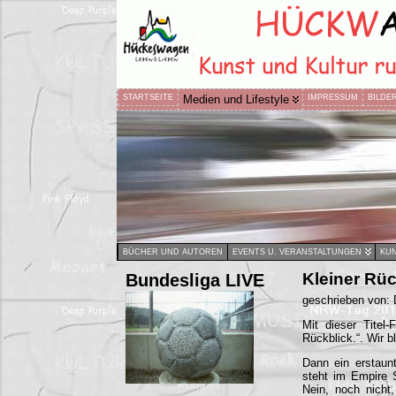
STARTSEITE
Medien und Lifestyle
IMPRESSUM
BILDE
BÜCHER UND AUTOREN
EVENTS U. VERANSTALTUNGEN
KUN
Bundesliga LIVE
Kleiner Rüc
geschrieben von: 
Mit dieser Titel
Rückblick.“. Wir b
Dann ein erstaun
steht im Empire S
Nein, noch nicht,