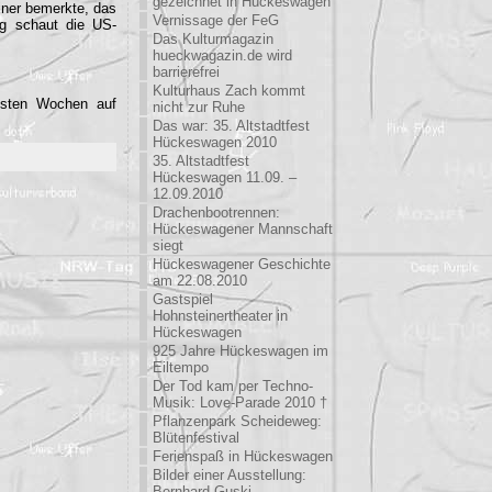
gezeichnet in Hückeswagen
einer bemerkte, das
Vernissage der FeG
ag schaut die US-
Das Kulturmagazin
hueckwagazin.de wird
barrierefrei
Kulturhaus Zach kommt
hsten Wochen auf
nicht zur Ruhe
Das war: 35. Altstadtfest
Hückeswagen 2010
35. Altstadtfest
Hückeswagen 11.09. –
12.09.2010
Drachenbootrennen:
Hückeswagener Mannschaft
siegt
Hückeswagener Geschichte
am 22.08.2010
Gastspiel
Hohnsteinertheater in
Hückeswagen
925 Jahre Hückeswagen im
Eiltempo
Der Tod kam per Techno-
Musik: Love-Parade 2010 †
Pflanzenpark Scheideweg:
Blütenfestival
Ferienspaß in Hückeswagen
Bilder einer Ausstellung:
Bernhard Guski