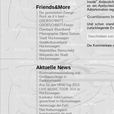
Inside“. Anlässlic
es ein Aprilsche
Friends&More
Administration reg
Die gestiefelten Zwerge –
Rock as it´s best –
Guantanamo Ins
GROBSCHNITT
Und schon stand
GROBSCHNITT-Forum
zurückliegende Er
Overback Bluesband
Photographie Dieter Gotzen
Geschrieben von:
Stadt Hückeswagen
Stadtkulturverband
Die Kommentare s
Hückeswagen
Waterbölles Remscheid
Wikipedia der Stadt
Hückeswagen
Aktuelle News
Briefmarkenausstellung und
Großtauschtage in
Radevormwald
Aus für den NRW-Tag 2013
LIVE-MUSIC-TOUR 2011 in
Hückeswagen
Karikatur John Lennon:
gezeichnet in Hückeswagen
Vernissage der FeG
Das Kulturmagazin
hueckwagazin.de wird