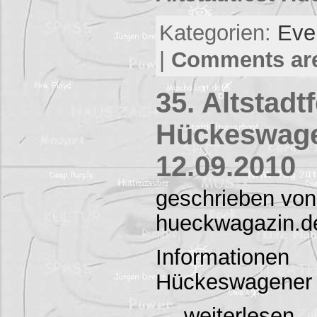
Kategorien:
Eve
|
Comments are
35. Altstadt
Hückeswage
12.09.2010
geschrieben von
hueckwagazin.d
Informatio
Hückeswagener A
….weiterles