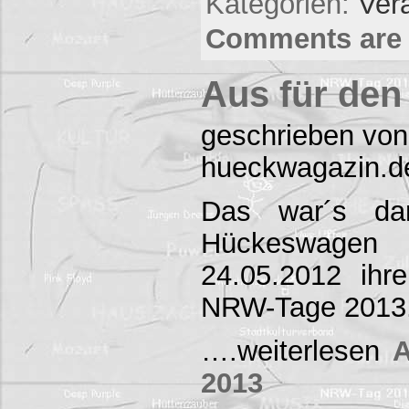
Kategorien:
Ver
Comments are 
Aus für de
geschrieben von
hueckwagazin.d
Das war´s da
Hückeswage
24.05.2012 ihr
NRW-Tage 2013.
….weiterlesen
A
2013