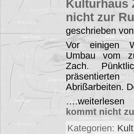
Kulturhaus
nicht zur R
geschrieben von
Vor einigen 
Umbau vom zuk
Zach. Pünktli
präsentierte
Abrißarbeiten.
….weiterles
kommt nicht z
Kategorien:
Kul