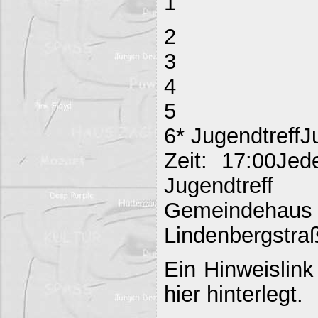
1
2
3
4
5
6* JugendtreffJ
Zeit: 17:00Jed
Jugendtreff
Gemeind
Lindenbergstraß
Ein Hinweislink
hier hinterlegt.