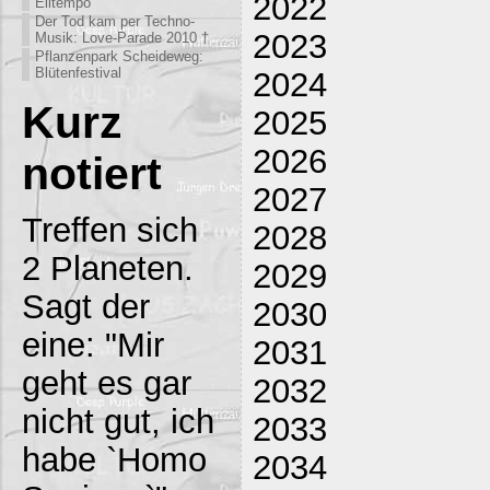
2022
Eiltempo
Der Tod kam per Techno-
2023
Musik: Love-Parade 2010 †
Pflanzenpark Scheideweg:
Blütenfestival
2024
Kurz
2025
2026
notiert
2027
Treffen sich
2028
2 Planeten.
2029
Sagt der
2030
eine: "Mir
2031
geht es gar
2032
nicht gut, ich
2033
habe `Homo
2034