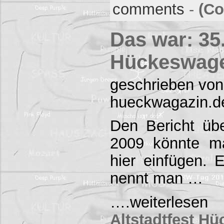
comments
-
(Co
Das war: 35.
Hückeswage
geschrieben von
hueckwagazin.d
Den Bericht übe
2009 könnte ma
hier einfügen.
nennt man …
….weiterles
Altstadtfest H