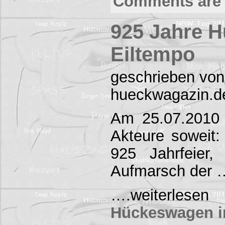
Comments are 
925 Jahre 
Eiltempo
geschrieben von
hueckwagazin.d
Am 25.07.2010 
Akteure soweit
925 Jahrfeier
Aufmarsch der 
….weiterl
Hückeswagen i