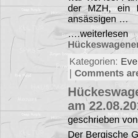
der MZH, ein F
ansässigen …
….weiterlese
Hückeswagener
Kategorien:
Eve
|
Comments are
Hückeswage
am 22.08.20
geschrieben von
Der Bergische G