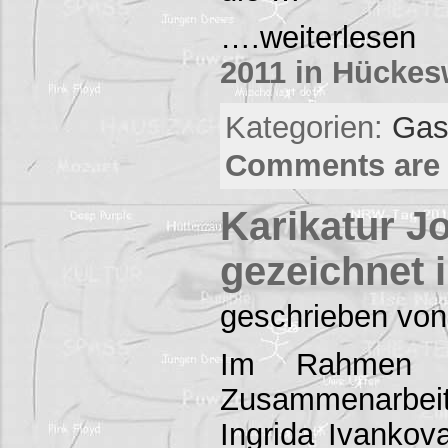
….weiterles
2011 in Hücke
Kategorien:
Gas
Comments are 
Karikatur J
gezeichnet
geschrieben von
Im Rahmen ei
Zusammenarb
Ingrida Ivankov