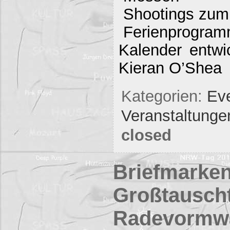
Shootings zum
Ferienprogra
Kalender entwi
Kieran O’Shea
Kategorien:
Eve
Veranstaltunge
closed
Briefmarken
Großtauscht
Radevormw