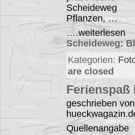
Scheideweg z
Pflanzen, …
….weiter
Scheideweg: Bl
Kategorien:
Foto
are closed
Ferienspaß
geschrieben von
hueckwagazin.d
Quellenangab