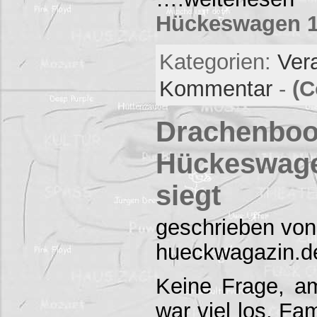
Hückeswagen 11
Kategorien:
Ver
Kommentar
-
(C
Drachenboo
Hückeswage
siegt
geschrieben von
hueckwagazin.d
Keine Frage, a
war viel los. Fa