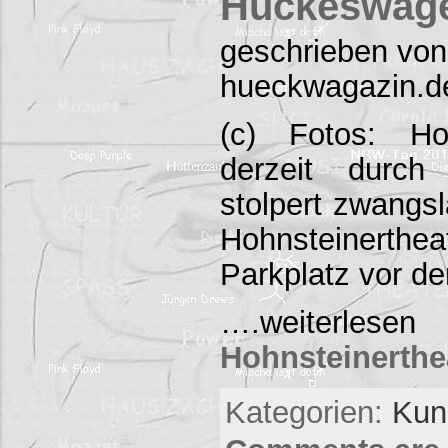
Hückeswag
geschrieben von
hueckwagazin.d
(c) Fotos: Ho
derzeit durch
stolpert zwangsl
Hohnsteinerth
Parkplatz vor d
….weite
Hohnsteinerthe
Kategorien:
Kuns