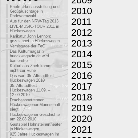
Briefmarkenausstellung und
2010
Großtauschtage in
Radevormwald
2011
Aus für den NRW-Tag 2013
LIVE-MUSIC-TOUR 2011 in
2012
Hückeswagen
Karikatur John Lennon:
2013
gezeichnet in Hückeswagen
Vernissage der FeG
2014
Das Kulturmagazin
hueckwagazin.de wird
barrierefrei
2015
Kulturhaus Zach kommt
nicht zur Ruhe
2016
Das war: 35. Altstadtfest
Hückeswagen 2010
2017
35. Altstadtfest
Hückeswagen 11.09. –
2018
12.09.2010
Drachenbootrennen:
Hückeswagener Mannschaft
2019
siegt
Hückeswagener Geschichte
2020
am 22.08.2010
Gastspiel Hohnsteinertheater
2021
in Hückeswagen
925 Jahre Hückeswagen im