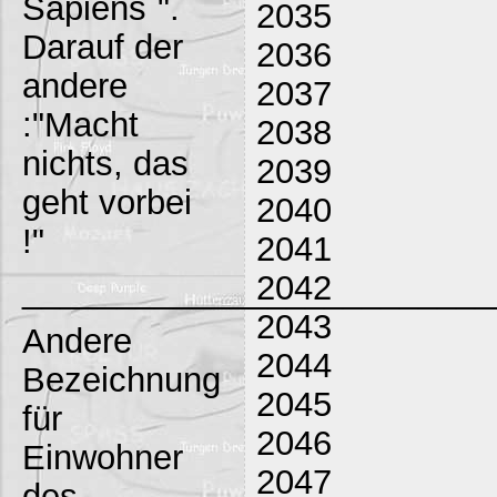
Sapiens`".
2035
Darauf der
2036
andere
2037
:"Macht
2038
nichts, das
2039
geht vorbei
2040
!"
2041
2042
_________________________
2043
Andere
2044
Bezeichnung
2045
für
2046
Einwohner
2047
des