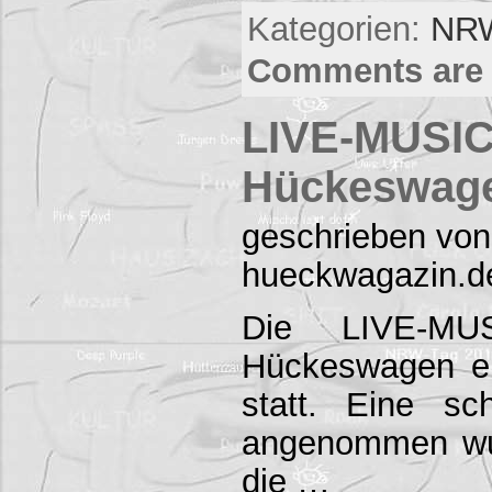
Kategorien:
NRW
Comments are 
LIVE-MUSIC
Hückeswag
geschrieben von
hueckwagazin.d
Die LIVE-MU
Hückeswagen er
statt. Eine s
angenommen wu
die …