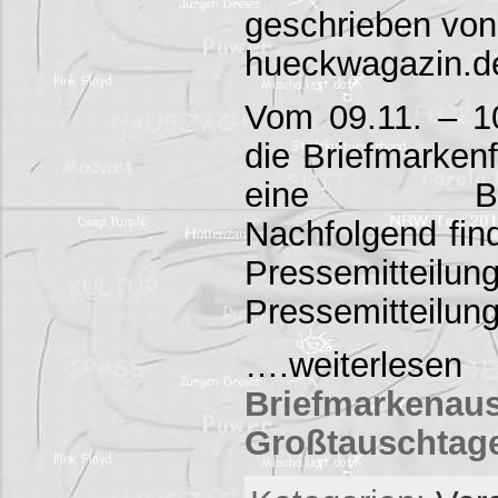
geschrieben von
hueckwagazin.d
Vom 09.11. – 10
die Briefmarke
eine Briefm
Nachfolgend fin
Pressemitte
Pressemitteilu
….weiterlesen
Briefmarke
Großtauschtag