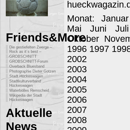
hueckwagazin.
Monat: Januar
Mai Juni Jul
Friends&More
Oktober Nove
1996 1997 199
Die gestiefelten Zwerge –
Rock as it´s best –
2002
GROBSCHNITT
GROBSCHNITT-Forum
2003
Overback Bluesband
Photographie Dieter Gotzen
Stadt Hückeswagen
2004
Stadtkulturverband
Hückeswagen
2005
Waterbölles Remscheid
Wikipedia der Stadt
2006
Hückeswagen
2007
Aktuelle
2008
News
2009