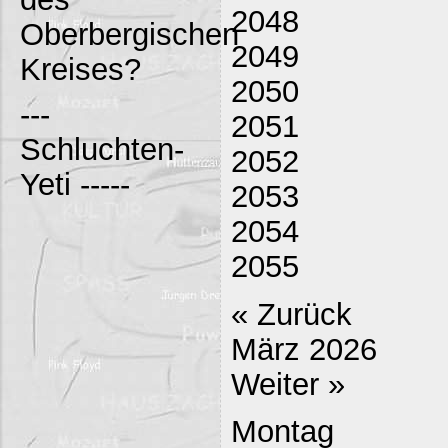
2048
Oberbergischen
2049
Kreises?
2050
---
2051
Schluchten-
2052
Yeti -----
2053
2054
2055
« Zurück
März 2026
Weiter »
Montag