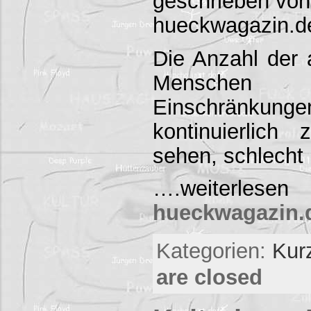
geschrieben von
hueckwagazin.d
Die Anzahl der
Menschen m
Einschränkung
kontinuierlich
sehen, schlecht
….weiterlese
hueckwagazin.de
Kategorien:
Kur
are closed