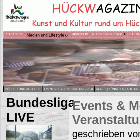
STARTSEITE
Medien und Lifestyle
IMPRESSUM
BILDER EINER STADT
DAS K
BÜCHER UND AUTOREN
EVENTS U. VERANSTALTUNGEN
KUNST | KÜNSTLER | KULTUR
Bundesliga
Events & M
LIVE
Veranstalt
geschrieben vo