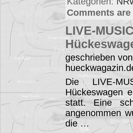
Kategorien:
NRW
Comments are 
LIVE-MUSIC
Hückeswag
geschrieben von
hueckwagazin.d
Die LIVE-MU
Hückeswagen er
statt. Eine s
angenommen wu
die …