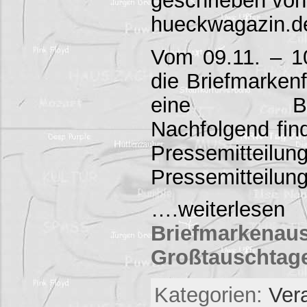
hueckwagazin.d
Vom 09.11. – 10
die Briefmarke
eine Briefm
Nachfolgend fin
Pressemitte
Pressemitteilu
….weiterlesen
Briefmarke
Großtauschtag
Kategorien:
Ver