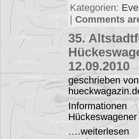
Kategorien:
Eve
|
Comments are
35. Altstadt
Hückeswage
12.09.2010
geschrieben von
hueckwagazin.d
Informatio
Hückeswagener A
….weiterles