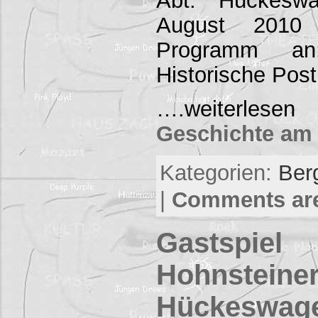
Abt. Hückesw
August 2010 
Programm an
Historische Pos
….weiterl
Geschichte am 
Kategorien:
Ber
|
Comments are
Gastspiel
Hohnsteiner
Hückeswag