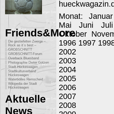
hueckwagazin.
Monat: Januar
Mai Juni Jul
Friends&More
Oktober Nove
1996 1997 199
Die gestiefelten Zwerge –
Rock as it´s best –
2002
GROBSCHNITT
GROBSCHNITT-Forum
2003
Overback Bluesband
Photographie Dieter Gotzen
Stadt Hückeswagen
2004
Stadtkulturverband
Hückeswagen
2005
Waterbölles Remscheid
Wikipedia der Stadt
2006
Hückeswagen
2007
Aktuelle
2008
News
2009