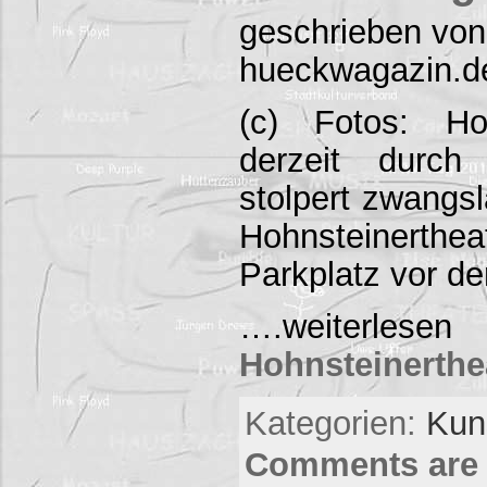
geschrieben von
hueckwagazin.d
(c) Fotos: Ho
derzeit durch
stolpert zwangsl
Hohnsteinerth
Parkplatz vor d
….weite
Hohnsteinerthe
Kategorien:
Kuns
Comments are 