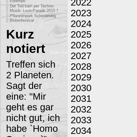
2022
Eiltempo
Der Tod kam per Techno-
2023
Musik: Love-Parade 2010 †
Pflanzenpark Scheideweg:
Blütenfestival
2024
Kurz
2025
2026
notiert
2027
Treffen sich
2028
2 Planeten.
2029
Sagt der
2030
eine: "Mir
2031
geht es gar
2032
nicht gut, ich
2033
habe `Homo
2034