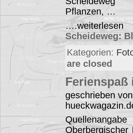
Scheideweg z
Pflanzen, …
….weiter
Scheideweg: Bl
Kategorien:
Foto
are closed
Ferienspaß
geschrieben von
hueckwagazin.d
Quellenangab
Oberbergischer 