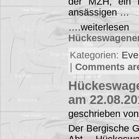
der MZH, ein F
ansässigen …
….weiterlese
Hückeswagener
Kategorien:
Eve
|
Comments are
Hückeswage
am 22.08.20
geschrieben von
Der Bergische G