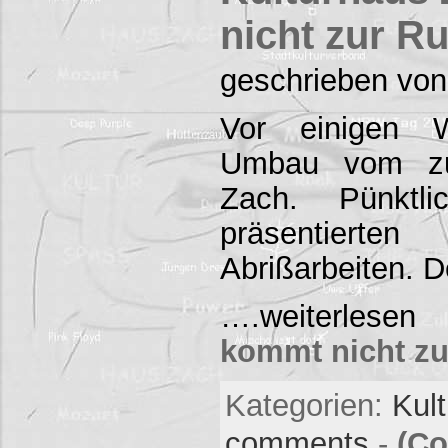
nicht zur R
geschrieben von
Vor einigen 
Umbau vom zuk
Zach. Pünktli
präsentierte
Abrißarbeiten.
….weiterles
kommt nicht z
Kategorien:
Kul
comments
-
(Co