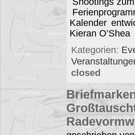
Shootings zum
Ferienprogra
Kalender entwi
Kieran O’Shea
Kategorien:
Eve
Veranstaltunge
closed
Briefmarken
Großtauscht
Radevormw
geschrieben von