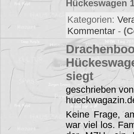
Hückeswagen 11
Kategorien:
Ver
Kommentar
-
(C
Drachenboo
Hückeswage
siegt
geschrieben von
hueckwagazin.d
Keine Frage, a
war viel los. Fa