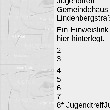
Jugendtreff
Gemeind
Lindenbergstraß
Ein Hinweislink
hier hinterlegt.
2
3
4
5
6
7
8* JugendtreffJ