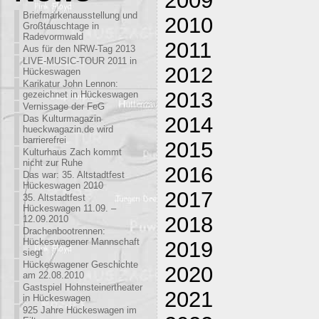
Briefmarkenausstellung und
2010
Großtauschtage in
Radevormwald
2011
Aus für den NRW-Tag 2013
LIVE-MUSIC-TOUR 2011 in
2012
Hückeswagen
Karikatur John Lennon:
2013
gezeichnet in Hückeswagen
Vernissage der FeG
2014
Das Kulturmagazin
hueckwagazin.de wird
barrierefrei
2015
Kulturhaus Zach kommt
nicht zur Ruhe
2016
Das war: 35. Altstadtfest
Hückeswagen 2010
2017
35. Altstadtfest
Hückeswagen 11.09. –
2018
12.09.2010
Drachenbootrennen:
Hückeswagener Mannschaft
2019
siegt
Hückeswagener Geschichte
2020
am 22.08.2010
Gastspiel Hohnsteinertheater
2021
in Hückeswagen
925 Jahre Hückeswagen im