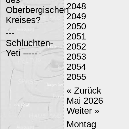
2048
Oberbergischen
2049
Kreises?
2050
---
2051
Schluchten-
2052
Yeti -----
2053
2054
2055
« Zurück
Mai 2026
Weiter »
Montag