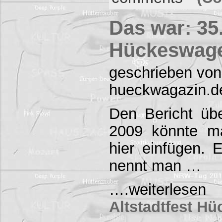
Das war: 35.
Hückeswage
geschrieben von
hueckwagazin.d
Den Bericht übe
2009 könnte ma
hier einfügen.
nennt man …
….weiterles
Altstadtfest H