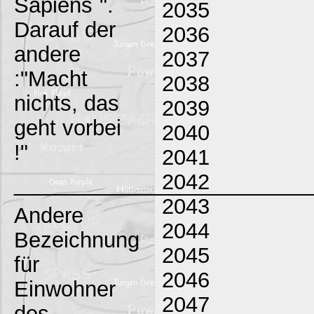
Sapiens`".
2035
Darauf der
2036
andere
2037
:"Macht
2038
nichts, das
2039
geht vorbei
2040
!"
2041
2042
_________________________
2043
Andere
2044
Bezeichnung
2045
für
2046
Einwohner
2047
des