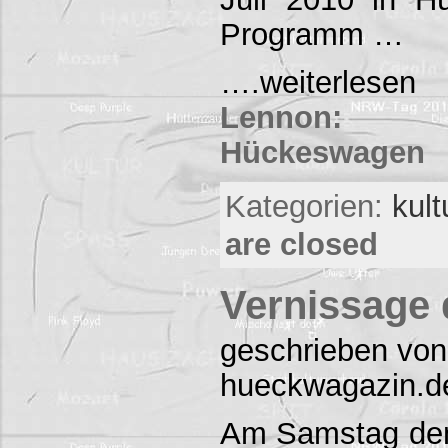
Programm …
….weiterles
Lennon: 
Hückeswagen
Kategorien:
kul
are closed
Vernissage 
geschrieben von
hueckwagazin.d
Am Samstag den