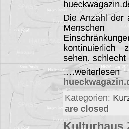
hueckwagazin.d
Die Anzahl der
Menschen m
Einschränkung
kontinuierlich
sehen, schlecht
….weiterlese
hueckwagazin.de
Kategorien:
Kur
are closed
Kulturhaus