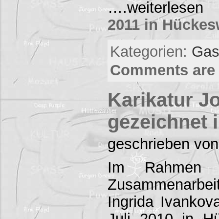
….weiterles
2011 in Hücke
Kategorien:
Gas
Comments are 
Karikatur J
gezeichnet
geschrieben von
Im Rahmen ei
Zusammenarb
Ingrida Ivankov
Juli 2010 in 