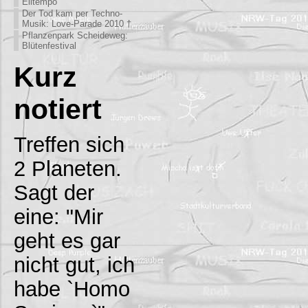
Eiltempo
Der Tod kam per Techno-
Musik: Love-Parade 2010 †
Pflanzenpark Scheideweg:
Blütenfestival
Kurz
notiert
Treffen sich
2 Planeten.
Sagt der
eine: "Mir
geht es gar
nicht gut, ich
habe `Homo