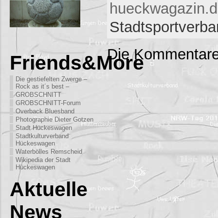
hueckwagazin.de
Stadtsportverb
Die Kommentare
Friends&More
Die gestiefelten Zwerge –
Rock as it´s best –
GROBSCHNITT
GROBSCHNITT-Forum
Overback Bluesband
Photographie Dieter Gotzen
Stadt Hückeswagen
Stadtkulturverband
Hückeswagen
Waterbölles Remscheid
Wikipedia der Stadt
Hückeswagen
Aktuelle
News