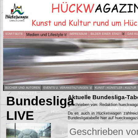
STARTSEITE
Medien und Lifestyle
IMPRESSUM
BILDER EINER STADT
DAS K
BÜCHER UND AUTOREN
EVENTS U. VERANSTALTUNGEN
KUNST | KÜNSTLER | KULTUR
Bundesliga
Aktuelle Bundesliga-Tab
geschrieben von: Redaktion hueckwaga
LIVE
Da es auch in Hückeswagen zahlreiche 
Bundesligatabelle hier auf hueckwagazi
Geschrieben vo