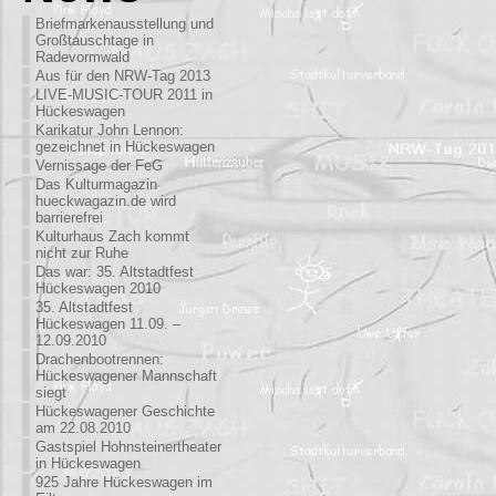
Briefmarkenausstellung und
Großtauschtage in
Radevormwald
Aus für den NRW-Tag 2013
LIVE-MUSIC-TOUR 2011 in
Hückeswagen
Karikatur John Lennon:
gezeichnet in Hückeswagen
Vernissage der FeG
Das Kulturmagazin
hueckwagazin.de wird
barrierefrei
Kulturhaus Zach kommt
nicht zur Ruhe
Das war: 35. Altstadtfest
Hückeswagen 2010
35. Altstadtfest
Hückeswagen 11.09. –
12.09.2010
Drachenbootrennen:
Hückeswagener Mannschaft
siegt
Hückeswagener Geschichte
am 22.08.2010
Gastspiel Hohnsteinertheater
in Hückeswagen
925 Jahre Hückeswagen im