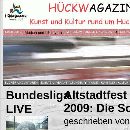
STARTSEITE
Medien und Lifestyle
IMPRESSUM
BILDER EINER STADT
DAS K
BÜCHER UND AUTOREN
EVENTS U. VERANSTALTUNGEN
KUNST | KÜNSTLER | KULTUR
Bundesliga
Altstadtfes
2009: Die S
LIVE
geschrieben von