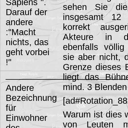
Sapiens`".
sehen Sie die
Darauf der
insgesamt 12 
andere
korrekt ausge
:"Macht
Akteure in d
nichts, das
ebenfalls völlig
geht vorbei
sie aber nicht, 
!"
Grenze dieses 
_________________________
liegt das Bühne
mind. 3 Blenden
Andere
Bezeichnung
[ad#Rotation_88
für
Warum ist dies 
Einwohner
von Leuten m
des