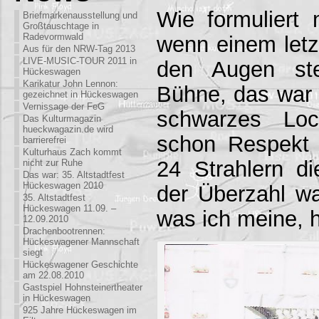
Wie formuliert 
Briefmarkenausstellung und
Großtauschtage in
Radevormwald
wenn einem letz
Aus für den NRW-Tag 2013
LIVE-MUSIC-TOUR 2011 in
den Augen st
Hückeswagen
Karikatur John Lennon:
Bühne, das war 
gezeichnet in Hückeswagen
Vernissage der FeG
schwarzes L
Das Kulturmagazin
hueckwagazin.de wird
schon Respekt 
barrierefrei
Kulturhaus Zach kommt
24 Strahlern di
nicht zur Ruhe
Das war: 35. Altstadtfest
Hückeswagen 2010
der Überzahl w
35. Altstadtfest
Hückeswagen 11.09. –
was ich meine, hi
12.09.2010
Drachenbootrennen:
Hückeswagener Mannschaft
siegt
Hückeswagener Geschichte
am 22.08.2010
Gastspiel Hohnsteinertheater
in Hückeswagen
925 Jahre Hückeswagen im