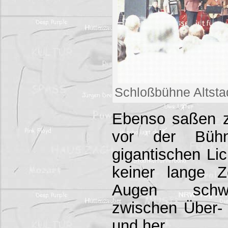
Schloßbühne Altst
Ebenso saßen za
vor der Büh
gigantischen Lic
keiner lange 
Augen schw
zwischen Über- 
und her.