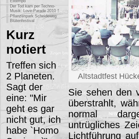
Eiltempo
Der Tod kam per Techno-
Musik: Love-Parade 2010 †
Pflanzenpark Scheideweg:
Blütenfestival
Kurz
notiert
Treffen sich
2 Planeten.
Altstadtfest Hü
Sagt der
Sie sehen den v
eine: "Mir
überstrahlt, wä
geht es gar
normal darg
nicht gut, ich
untrügliches Zei
habe `Homo
Lichtführung au