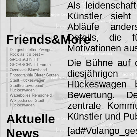
Als leidenschaf
Künstler sieh
Abläufe ande
Details, die 
Friends&More
Motivationen au
Die gestiefelten Zwerge –
Rock as it´s best –
GROBSCHNITT
Die Bühne auf 
GROBSCHNITT-Forum
Overback Bluesband
diesjährige
Photographie Dieter Gotzen
Stadt Hückeswagen
Hückeswagen b
Stadtkulturverband
Hückeswagen
Bewertung. D
Waterbölles Remscheid
Wikipedia der Stadt
zentrale Kommun
Hückeswagen
Künstler und Pu
Aktuelle
[ad#Volango_ge
News