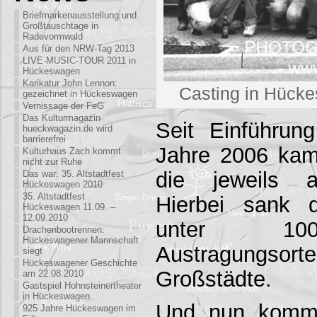
Briefmarkenausstellung und
Großtauschtage in
Radevormwald
Aus für den NRW-Tag 2013
LIVE-MUSIC-TOUR 2011 in
Hückeswagen
Karikatur John Lennon:
Casting in Hück
gezeichnet in Hückeswagen
Vernissage der FeG
Das Kulturmagazin
Seit Einführu
hueckwagazin.de wird
barrierefrei
Jahre 2006 kam
Kulturhaus Zach kommt
nicht zur Ruhe
die jeweils a
Das war: 35. Altstadtfest
Hückeswagen 2010
35. Altstadtfest
Hierbei sank 
Hückeswagen 11.09. –
12.09.2010
unter 100
Drachenbootrennen:
Hückeswagener Mannschaft
Austragungs
siegt
Hückeswagener Geschichte
Großstädte.
am 22.08.2010
Gastspiel Hohnsteinertheater
in Hückeswagen
Und nun komm
925 Jahre Hückeswagen im