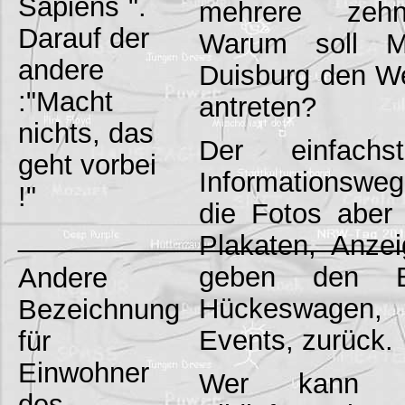
Sapiens`".
mehrere zehn
Darauf der
Warum soll 
andere
Duisburg den 
:"Macht
antreten?
nichts, das
Der einfachs
geht vorbei
Informationsweg
!"
die Fotos aber 
_________________________
Plakaten, Anze
geben den B
Andere
Hückeswagen, 
Bezeichnung
Events, zurück.
für
Einwohner
Wer kann F
des