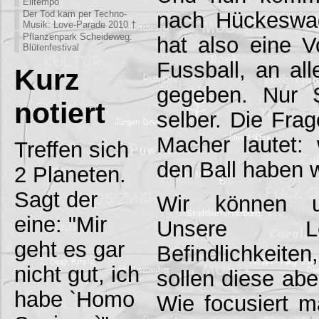
Eiltempo
nach Hückeswag
Der Tod kam per Techno-
Musik: Love-Parade 2010 †
Pflanzenpark Scheideweg:
hat also eine V
Blütenfestival
Fussball, an al
Kurz
gegeben. Nur 
notiert
selber. Die Frag
Macher lautet
Treffen sich
den Ball haben
2 Planeten.
Sagt der
Wir können un
eine: "Mir
Unsere Le
geht es gar
Befindlichkeiten
nicht gut, ich
sollen diese abe
habe `Homo
Wie focusiert m