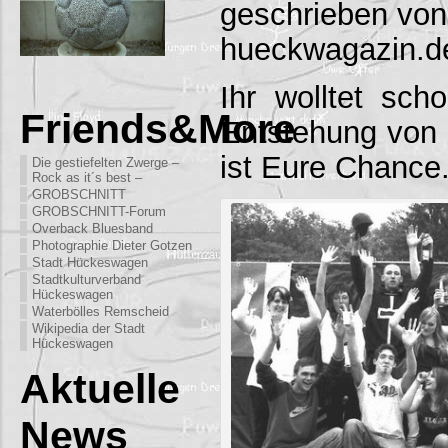
geschrieben von
hueckwagazin.d
Ihr wolltet sc
Friends&More
Entstehung von 
ist Eure Chance
Die gestiefelten Zwerge –
Rock as it´s best –
GROBSCHNITT
GROBSCHNITT-Forum
Overback Bluesband
Photographie Dieter Gotzen
Stadt Hückeswagen
Stadtkulturverband
Hückeswagen
Waterbölles Remscheid
Wikipedia der Stadt
Hückeswagen
Aktuelle
News