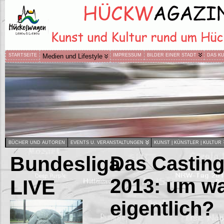
STARTSEITE
Medien und Lifestyle
IMPRESSUM
BILDER EINER STADT
DAS K
BÜCHER UND AUTOREN
EVENTS U. VERANSTALTUNGEN
KUNST | KÜNSTLER | KULTUR
Bundesliga
Das Castin
2013: um wa
LIVE
eigentlich?