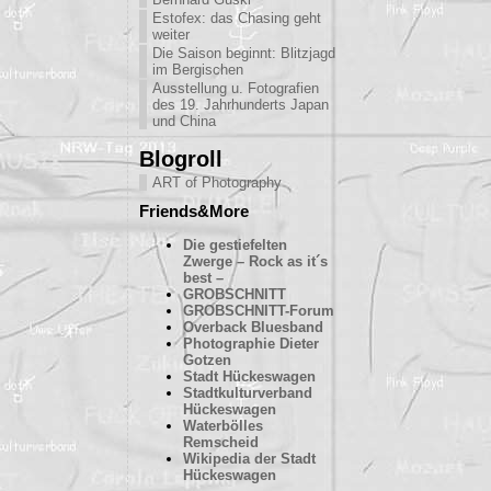
Estofex: das Chasing geht
weiter
Die Saison beginnt: Blitzjagd
im Bergischen
Ausstellung u. Fotografien
des 19. Jahrhunderts Japan
und China
Blogroll
ART of Photography
Friends&More
Die gestiefelten
Zwerge – Rock as it´s
best –
GROBSCHNITT
GROBSCHNITT-Forum
Overback Bluesband
Photographie Dieter
Gotzen
Stadt Hückeswagen
Stadtkulturverband
Hückeswagen
Waterbölles
Remscheid
Wikipedia der Stadt
Hückeswagen