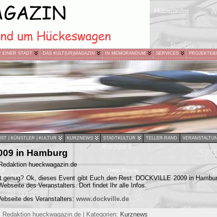
R EINER STADT
DAS KULT(UR)MAGAZIN
IN MEMORANDUM
SERVICES
PROJEKTE&
ST | KÜNSTLER | KULTUR
KURZNEWS
STADTKULTUR
TELLER-RAND
VERANSTALTU
2009 in Hamburg
 Redaktion hueckwagazin.de
cht genug? Ok, dieses Event gibt Euch den Rest. DOCKVILLE 2009 in Hambur
Webseite des Veranstalters. Dort findet Ihr alle Infos.
Webseite des Veranstalters:
www.dockville.de
 Redaktion hueckwagazin.de | Kategorien:
Kurznews