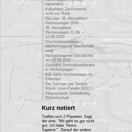
barrierefrei
Kulturhaus Zach kommt
nicht zur Ruhe
Das war: 35. Altstadtfest
Hückeswagen 2010
35. Altstadtfest
Hückeswagen 11.09. –
12.09.2010
Drachenbootrennen:
Hückeswagener Mannschaft
siegt
Hückeswagener Geschichte
am 22.08.2010
Gastspiel Hohnsteinertheater
in Hückeswagen
925 Jahre Hückeswagen im
Eiltempo
Der Tod kam per Techno-
Musik: Love-Parade 2010 †
Pflanzenpark Scheideweg:
Blütenfestival
Kurz notiert
Treffen sich 2 Planeten. Sagt
der eine: "Mir geht es gar nicht
gut, ich habe `Homo
Sapiens`". Darauf der andere