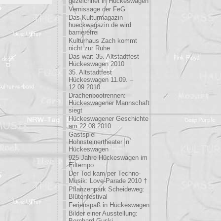
gezeichnet in Hückeswagen
Vernissage der FeG
Das Kulturmagazin
hueckwagazin.de wird
barrierefrei
Kulturhaus Zach kommt
nicht zur Ruhe
Das war: 35. Altstadtfest
Hückeswagen 2010
35. Altstadtfest
Hückeswagen 11.09. –
12.09.2010
Drachenbootrennen:
Hückeswagener Mannschaft
siegt
Hückeswagener Geschichte
am 22.08.2010
Gastspiel
Hohnsteinertheater in
Hückeswagen
925 Jahre Hückeswagen im
Eiltempo
Der Tod kam per Techno-
Musik: Love-Parade 2010 †
Pflanzenpark Scheideweg:
Blütenfestival
Ferienspaß in Hückeswagen
Bilder einer Ausstellung:
Bernhard Guski