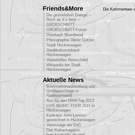
Friends&More
Die Kommentare s
Die gestiefelten Zwerge –
Rock as it´s best –
GROBSCHNITT
GROBSCHNITT-Forum
Overback Bluesband
Photographie Dieter Gotzen
Stadt Hückeswagen
Stadtkulturverband
Hückeswagen
Waterbölles Remscheid
Wikipedia der Stadt
Hückeswagen
Aktuelle News
Briefmarkenausstellung und
Großtauschtage in
Radevormwald
Aus für den NRW-Tag 2013
LIVE-MUSIC-TOUR 2011 in
Hückeswagen
Karikatur John Lennon:
gezeichnet in Hückeswagen
Vernissage der FeG
Das Kulturmagazin
hueckwagazin.de wird