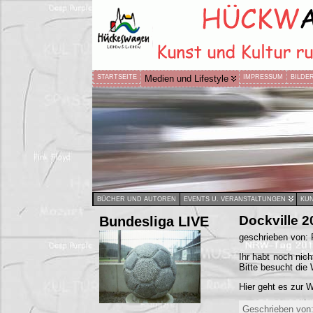
STARTSEITE
Medien und Lifestyle
IMPRESSUM
BILDE
BÜCHER UND AUTOREN
EVENTS U. VERANSTALTUNGEN
KUN
Bundesliga LIVE
Dockville 
geschrieben von:
Ihr habt noch ni
Bitte besucht die 
Hier geht es zur 
Geschrieben von: