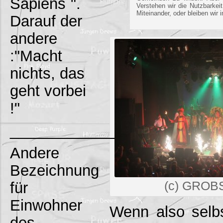
Sapiens`".
Verstehen wir die Nutzbarkeit
Miteinander, oder bleiben wir 
Darauf der
andere
:"Macht
nichts, das
geht vorbei
!"
_________________________
Andere
Bezeichnung
für
(c) GROB
Einwohner
Wenn also selb
des