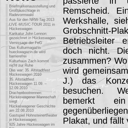
passierte in 
Briefmarkenausstellung und
Remscheid. Ein
Großtauschtage in
Radevormwald
Werkshalle, si
Aus für den NRW-Tag 2013
LIVE-MUSIC-TOUR 2011 in
Grobschnitt-Pla
Hückeswagen
Karikatur John Lennon:
Betriebsleiter 
gezeichnet in Hückeswagen
Vernissage der FeG
Das Kulturmagazin
doch nicht. Di
hueckwagazin.de wird
barrierefrei
zusammen? Wo k
Kulturhaus Zach kommt
nicht zur Ruhe
wird gemeinsam
Das war: 35. Altstadtfest
Hückeswagen 2010
J.) das Konz
35. Altstadtfest
Hückeswagen 11.09. –
besuchen. W
12.09.2010
Drachenbootrennen:
Hückeswagener Mannschaft
bemerkt ein
siegt
Hückeswagener Geschichte
gegenüberlieg
am 22.08.2010
Gastspiel Hohnsteinertheater
Plakat, und fäll
in Hückeswagen
925 Jahre Hückeswagen im