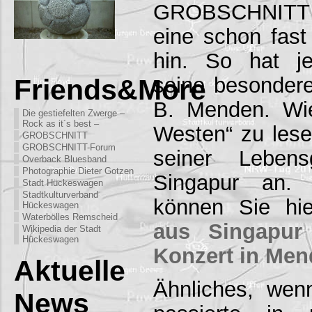
GROBSCHNITT l
eine schon fas
hin. So hat je
seine besondere
Friends&More
B. Menden. Wie
Die gestiefelten Zwerge –
Rock as it´s best –
Westen“ zu lesen
GROBSCHNITT
GROBSCHNITT-Forum
seiner Lebens
Overback Bluesband
Photographie Dieter Gotzen
Singapur an. 
Stadt Hückeswagen
Stadtkulturverband
können Sie hi
Hückeswagen
Waterbölles Remscheid
aus Singapur
Wikipedia der Stadt
Hückeswagen
Konzert in Me
Aktuelle
Ähnliches, wen
News