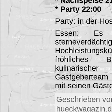
* Nachspeise 2
* Party 22:00
Party: in der Hos
Essen: Es
sterneverdächti
Hochleistung
fröhliches 
kulinarisc
Gastgeberteam 
mit seinen Gäst
Geschrieben vo
hueckwagazin.d