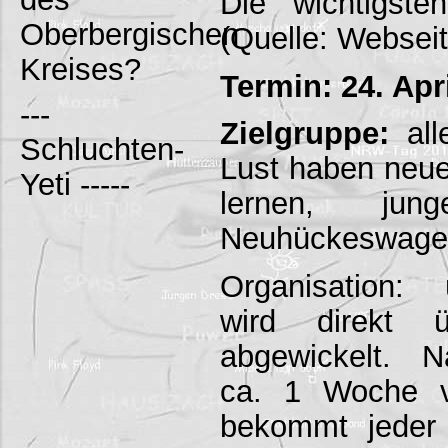
Die wichtigst
Oberbergischen
(Quelle: Websei
Kreises?
Termin: 24. Apr
---
Zielgruppe:
all
Schluchten-
Lust haben neu
Yeti -----
lernen, ju
Neuhückeswagen
Organisation: 
wird direkt 
abgewickelt. 
ca. 1 Woche v
bekommt jeder 