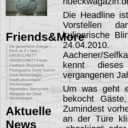
hueckwagazin.d
Die Headline ist
Vorstellen 
kulinarische Bli
Friends&More
24.04.201
Die gestiefelten Zwerge –
Rock as it´s best –
Aachener/Self
GROBSCHNITT
GROBSCHNITT-Forum
kennt dieses
Overback Bluesband
Photographie Dieter Gotzen
vergangenen Ja
Stadt Hückeswagen
Stadtkulturverband
Hückeswagen
Um was geht e
Waterbölles Remscheid
Wikipedia der Stadt
bekocht Gäste,
Hückeswagen
Zumindest vorhe
Aktuelle
an der Türe kli
News