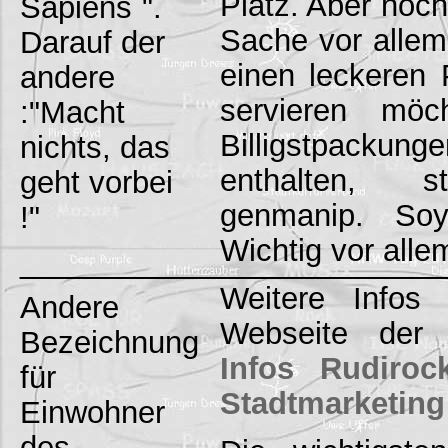
Platz. Aber noch
Sapiens`".
Sache vor allem
Darauf der
einen leckeren 
andere
servieren möc
:"Macht
Billigstpackun
nichts, das
enthalten, st
geht vorbei
genmanip. Soy
!"
Wichtig vor allem
_________________________
Weitere Infos 
Andere
Webseite der 
Bezeichnung
Infos Rudiroc
für
Stadtmarketin
Einwohner
des