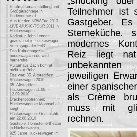
„shocking“ oder
Briefmarkenausstellung und
Teilnehmer ist
Großtauschtage in
Radevormwald
Gastgeber. Es
Aus für den NRW-Tag 2013
LIVE-MUSIC-TOUR 2011 in
Sterneküche, 
Hückeswagen
Karikatur John Lennon:
modernes Kont
gezeichnet in Hückeswagen
Vernissage der FeG
Das Kulturmagazin
Reiz liegt nat
hueckwagazin.de wird
barrierefrei
unbekannte
Kulturhaus Zach kommt
nicht zur Ruhe
jeweiligen Erwa
Das war: 35. Altstadtfest
Hückeswagen 2010
einer spanische
35. Altstadtfest
Hückeswagen 11.09. –
als Crème bru
12.09.2010
Drachenbootrennen:
Hückeswagener Mannschaft
muss mit glib
siegt
Hückeswagener Geschichte
rechnen.
am 22.08.2010
Gastspiel Hohnsteinertheater
in Hückeswagen
925 Jahre Hückeswagen im