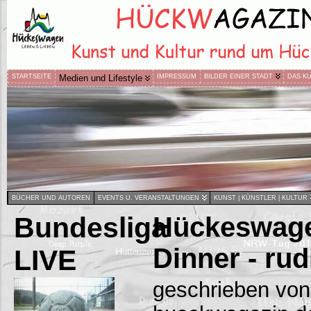
STARTSEITE
Medien und Lifestyle
IMPRESSUM
BILDER EINER STADT
DAS K
BÜCHER UND AUTOREN
EVENTS U. VERANSTALTUNGEN
KUNST | KÜNSTLER | KULTUR
Bundesliga
Hückeswage
Dinner - rud
LIVE
geschrieben von