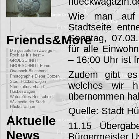
hueckwagazin.d
Wie man auf 
Stadtseite ent
Sonntag, 07.03.
Friends&More
für alle Einwohn
Die gestiefelten Zwerge –
Rock as it´s best –
– 16:00 Uhr ist f
GROBSCHNITT
GROBSCHNITT-Forum
Overback Bluesband
Zudem gibt es
Photographie Dieter Gotzen
Stadt Hückeswagen
welches wir h
Stadtkulturverband
Hückeswagen
übernommen ha
Waterbölles Remscheid
Wikipedia der Stadt
Hückeswagen
Quelle: Stadt 
Aktuelle
11.15 Übergab
News
Bürgermeister Uw