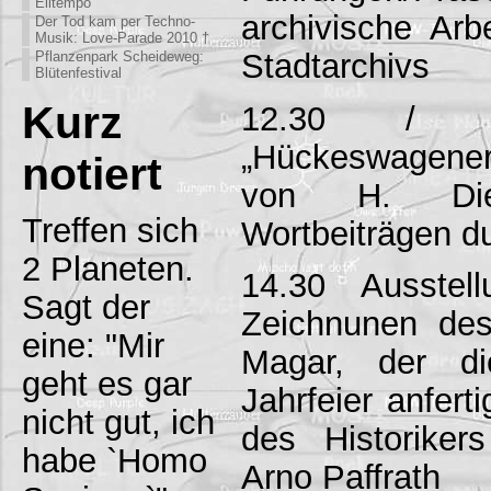
Eiltempo
archivische Ar
Der Tod kam per Techno-
Musik: Love-Parade 2010 †
Stadtarchivs
Pflanzenpark Scheideweg:
Blütenfestival
Kurz
12.30 / 13
„Hückeswagener
notiert
von H. Die
Treffen sich
Wortbeiträgen d
2 Planeten.
14.30 Ausstell
Sagt der
Zeichnunen de
eine: "Mir
Magar, der d
geht es gar
Jahrfeier anfer
nicht gut, ich
des Historiker
habe `Homo
Arno Paffrath