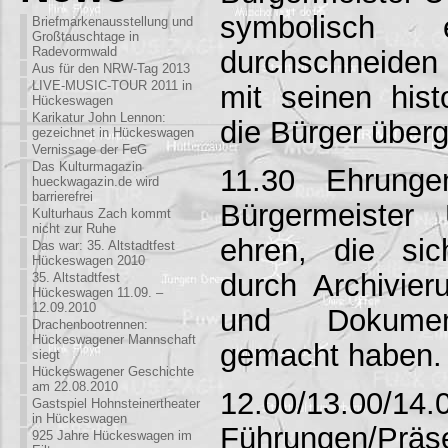
symbolisch
Briefmarkenausstellung und
Großtauschtage in
Radevormwald
durchschneiden
Aus für den NRW-Tag 2013
LIVE-MUSIC-TOUR 2011 in
mit seinen his
Hückeswagen
Karikatur John Lennon:
die Bürger über
gezeichnet in Hückeswagen
Vernissage der FeG
Das Kulturmagazin
11.30 Ehrunge
hueckwagazin.de wird
barrierefrei
Bürgermeister
Kulturhaus Zach kommt
nicht zur Ruhe
ehren, die sic
Das war: 35. Altstadtfest
Hückeswagen 2010
durch Archivier
35. Altstadtfest
Hückeswagen 11.09. –
12.09.2010
und Dokument
Drachenbootrennen:
Hückeswagener Mannschaft
gemacht haben.
siegt
Hückeswagener Geschichte
am 22.08.2010
12.00/13.00/14.
Gastspiel Hohnsteinertheater
in Hückeswagen
Führungen/Prä
925 Jahre Hückeswagen im