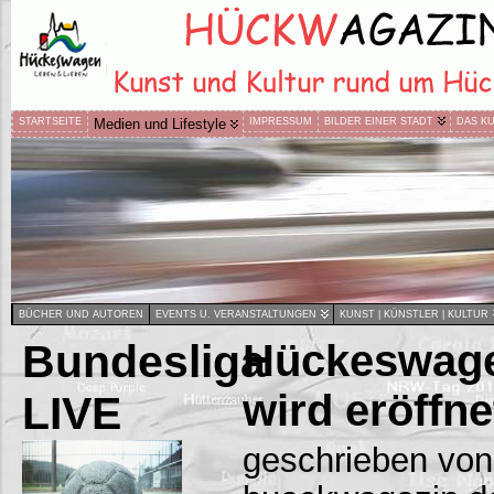
STARTSEITE
Medien und Lifestyle
IMPRESSUM
BILDER EINER STADT
DAS K
BÜCHER UND AUTOREN
EVENTS U. VERANSTALTUNGEN
KUNST | KÜNSTLER | KULTUR
Bundesliga
Hückeswage
wird eröffne
LIVE
geschrieben von