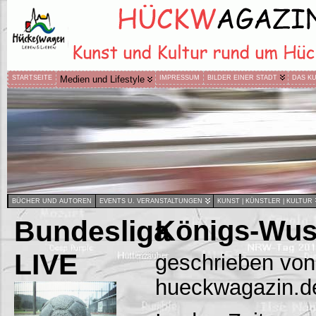
STARTSEITE
Medien und Lifestyle
IMPRESSUM
BILDER EINER STADT
DAS K
BÜCHER UND AUTOREN
EVENTS U. VERANSTALTUNGEN
KUNST | KÜNSTLER | KULTUR
Bundesliga
Königs-Wus
LIVE
geschrieben von
hueckwagazin.d