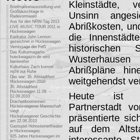
Kleinstädte, 
Briefmarkenausstellung und
Großtauschtage in
Unsinn angesi
Radevormwald
Aus für den NRW-Tag 2013
Abrißkosten, und
LIVE-MUSIC-TOUR 2011 in
Hückeswagen
die Innenstädt
Karikatur John Lennon:
gezeichnet in Hückeswagen
historischen 
Vernissage der FeG
Das Kulturmagazin
Wusterhausen 
hueckwagazin.de wird
barrierefrei
Kulturhaus Zach kommt
Abrißpläne hin
nicht zur Ruhe
Das war: 35. Altstadtfest
weitgehendst ve
Hückeswagen 2010
35. Altstadtfest
Hückeswagen 11.09. –
Heute ist Kö
12.09.2010
Drachenbootrennen:
Partnerstadt 
Hückeswagener Mannschaft
siegt
präsentierte si
Hückeswagener Geschichte
am 22.08.2010
auf dem Altst
Gastspiel Hohnsteinertheater
in Hückeswagen
925 Jahre Hückeswagen im
interessante S