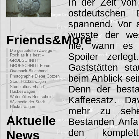
In der Zeit vo
ostdeutschen 
spannend. Vor 
wusste der wes
Friends&More
nie, wann es s
Die gestiefelten Zwerge –
Spoiler zerle
Rock as it´s best –
GROBSCHNITT
Gaststätten st
GROBSCHNITT-Forum
Overback Bluesband
beim Anblick sei
Photographie Dieter Gotzen
Stadt Hückeswagen
Denn der best
Stadtkulturverband
Hückeswagen
Waterbölles Remscheid
Kaffeesatz. Da
Wikipedia der Stadt
Hückeswagen
mehr zu seh
Aktuelle
Bestanden Anfa
den komplet
News