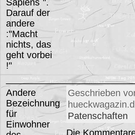
Sapiens`".
Darauf der
andere
:"Macht
nichts, das
geht vorbei
!"
_________________________
Andere
Geschrieben vo
Bezeichnung
hueckwagazin.de
für
Patenschaften
Einwohner
Die Kommentare
des