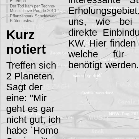
Eiltempo
Der Tod kam per Techno-
Erholungsgebie
Musik: Love-Parade 2010 †
Pflanzenpark Scheideweg:
uns, wie bei 
Blütenfestival
direkte Einbin
Kurz
KW. Hier finden 
notiert
welche für e
benötigt werden.
Treffen sich
2 Planeten.
Sagt der
eine: "Mir
geht es gar
nicht gut, ich
habe `Homo