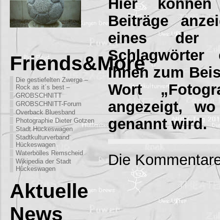
Hier können
Beiträge anze
eines der 
Schlagwörter 
Friends&More
Ihnen zum Beisp
Die gestiefelten Zwerge –
Wort „Fotogra
Rock as it´s best –
GROBSCHNITT
angezeigt, wo
GROBSCHNITT-Forum
Overback Bluesband
genannt wird.
Photographie Dieter Gotzen
Stadt Hückeswagen
Stadtkulturverband
Hückeswagen
Waterbölles Remscheid
Die Kommentare
Wikipedia der Stadt
Hückeswagen
Aktuelle
News