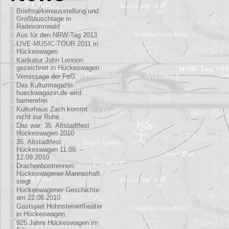
Briefmarkenausstellung und
Großtauschtage in
Radevormwald
Aus für den NRW-Tag 2013
LIVE-MUSIC-TOUR 2011 in
Hückeswagen
Karikatur John Lennon:
gezeichnet in Hückeswagen
Vernissage der FeG
Das Kulturmagazin
hueckwagazin.de wird
barrierefrei
Kulturhaus Zach kommt
nicht zur Ruhe
Das war: 35. Altstadtfest
Hückeswagen 2010
35. Altstadtfest
Hückeswagen 11.09. –
12.09.2010
Drachenbootrennen:
Hückeswagener Mannschaft
siegt
Hückeswagener Geschichte
am 22.08.2010
Gastspiel Hohnsteinertheater
in Hückeswagen
925 Jahre Hückeswagen im