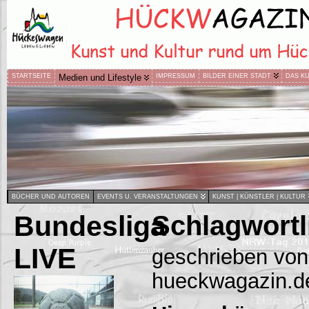
STARTSEITE
Medien und Lifestyle
IMPRESSUM
BILDER EINER STADT
DAS K
BÜCHER UND AUTOREN
EVENTS U. VERANSTALTUNGEN
KUNST | KÜNSTLER | KULTUR
Bundesliga
Schlagwortl
LIVE
geschrieben von
hueckwagazin.d