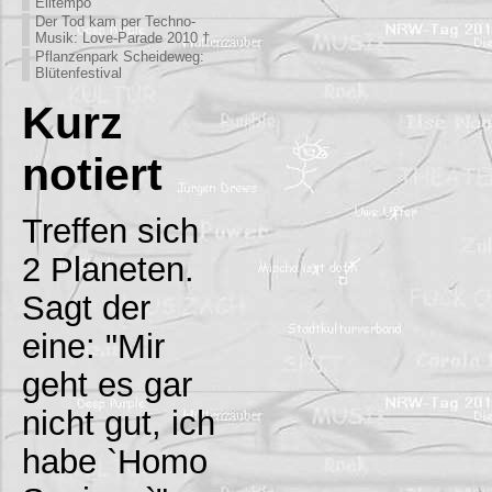
Eiltempo
Der Tod kam per Techno-
Musik: Love-Parade 2010 †
Pflanzenpark Scheideweg:
Blütenfestival
Kurz
notiert
Treffen sich
2 Planeten.
Sagt der
eine: "Mir
geht es gar
nicht gut, ich
habe `Homo