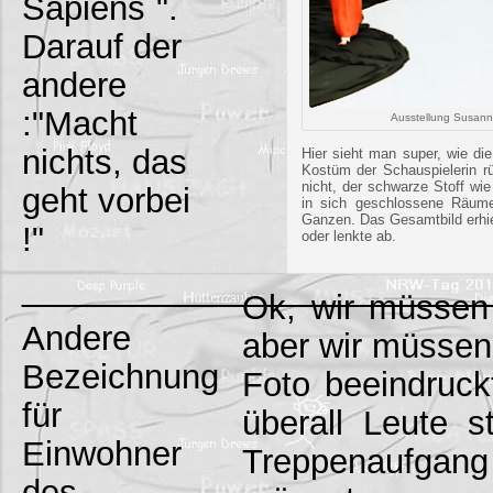
Sapiens`".
Darauf der
andere
:"Macht
Ausstellung Susann
nichts, das
Hier sieht man super, wie di
Kostüm der Schauspielerin r
nicht, der schwarze Stoff wi
geht vorbei
in sich geschlossene Räum
Ganzen. Das Gesamtbild erhiel
!"
oder lenkte ab.
_________________________
Ok, wir müssen 
Andere
aber wir müssen
Bezeichnung
Foto beeindruc
für
überall Leute 
Einwohner
Treppenaufgang
des