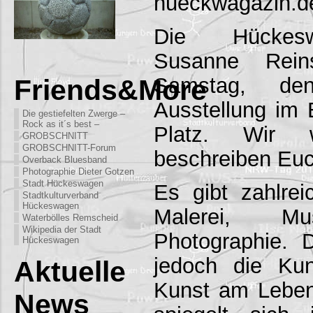
hueckwagazin.d
Die Hückesw
Susanne Rein
Samstag, den
Friends&More
Ausstellung im 
Die gestiefelten Zwerge –
Rock as it´s best –
Platz. Wir 
GROBSCHNITT
GROBSCHNITT-Forum
beschreiben Euc
Overback Bluesband
Photographie Dieter Gotzen
Stadt Hückeswagen
Es gibt zahlre
Stadtkulturverband
Hückeswagen
Malerei, M
Waterbölles Remscheid
Wikipedia der Stadt
Photographie. 
Hückeswagen
jedoch die Ku
Aktuelle
Kunst am Leben
News