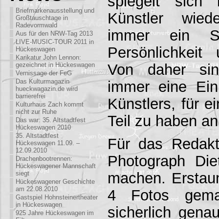
spiegelt sich
Briefmarkenausstellung und
Künstler wied
Großtauschtage in
Radevormwald
immer ein St
Aus für den NRW-Tag 2013
LIVE-MUSIC-TOUR 2011 in
Persönlichkeit
Hückeswagen
Karikatur John Lennon:
Von daher sin
gezeichnet in Hückeswagen
Vernissage der FeG
Das Kulturmagazin
immer eine Ein
hueckwagazin.de wird
barrierefrei
Künstlers, für e
Kulturhaus Zach kommt
nicht zur Ruhe
Teil zu haben a
Das war: 35. Altstadtfest
Hückeswagen 2010
35. Altstadtfest
Für das Redakt
Hückeswagen 11.09. –
12.09.2010
Photograph Die
Drachenbootrennen:
Hückeswagener Mannschaft
siegt
machen. Erstaun
Hückeswagener Geschichte
am 22.08.2010
4 Fotos gemac
Gastspiel Hohnsteinertheater
in Hückeswagen
sicherlich genau
925 Jahre Hückeswagen im