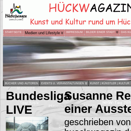
STARTSEITE
Medien und Lifestyle
IMPRESSUM
BILDER EINER STADT
DAS K
BÜCHER UND AUTOREN
EVENTS U. VERANSTALTUNGEN
KUNST | KÜNSTLER | KULTUR
Bundesliga
Susanne Rei
einer Ausst
LIVE
geschrieben von