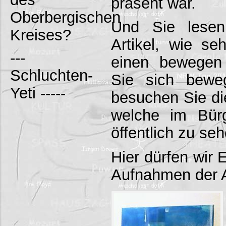
präsent war.
Oberbergischen
Und Sie lese
Kreises?
Artikel, wie se
---
einen bewegen
Schluchten-
Sie sich bewe
Yeti -----
besuchen Sie die
welche im Bür
öffentlich zu seh
Hier dürfen wir 
Aufnahmen der A