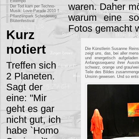
Eiltempo
waren. Daher möc
Der Tod kam per Techno-
Musik: Love-Parade 2010 †
warum eine so
Pflanzenpark Scheideweg:
Blütenfestival
Fotos gemacht 
Kurz
notiert
Die Künstlerin Susanne Reinsb
zeigt uns, das, bei aller mens
und energetisch aufgelade
Treffen sich
Anfangssequenz ihrer Ausste
schwarz, orange und grau/weiß
Teile des Bildes zusammenge
2 Planeten.
Unsinn gewesen. Und so ents
Sagt der
eine: "Mir
geht es gar
nicht gut, ich
habe `Homo