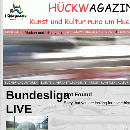
STARTSEITE
Medien und Lifestyle
IMPRESSUM
BILDER EINER STADT
DAS K
BÜCHER UND AUTOREN
EVENTS U. VERANSTALTUNGEN
KUNST | KÜNSTLER | KULTUR
Bundesliga
Not Found
Sorry, but you are looking for something 
LIVE