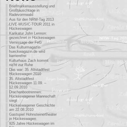
Briefmarkenausstellung und
Großtauschtage in
Radevormwald
Aus für den NRW-Tag 2013
LIVE-MUSIC-TOUR 2011 in
Hückeswagen
Karikatur John Lennon:
gezeichnet in Hückeswagen
Vernissage der FeG
Das Kulturmagazin
hueckwagazin.de wird
barrierefrei
Kulturhaus Zach kommt
nicht zur Ruhe
Das war: 35. Altstadtfest
Hückeswagen 2010
35. Altstadtfest
Hückeswagen 11.09. –
12.09.2010
Drachenbootrennen:
Hückeswagener Mannschaft
siegt
Hückeswagener Geschichte
am 22.08.2010
Gastspiel Hohnsteinertheater
in Hückeswagen
925 Jahre Hückeswagen im