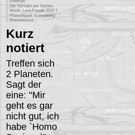
Eiltempo
Der Tod kam per Techno-
Musik: Love-Parade 2010 †
Pflanzenpark Scheideweg:
Blütenfestival
Kurz
notiert
Treffen sich
2 Planeten.
Sagt der
eine: "Mir
geht es gar
nicht gut, ich
habe `Homo