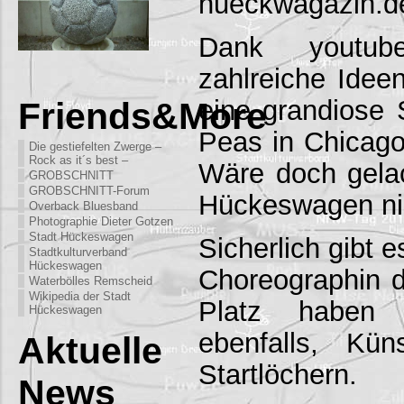
hueckwagazin.d
Dank youtub
zahlreiche Idee
eine grandiose
Friends&More
Peas in Chicag
Die gestiefelten Zwerge –
Rock as it´s best –
Wäre doch gela
GROBSCHNITT
GROBSCHNITT-Forum
Hückeswagen ni
Overback Bluesband
Photographie Dieter Gotzen
Stadt Hückeswagen
Sicherlich gibt 
Stadtkulturverband
Hückeswagen
Choreographin d
Waterbölles Remscheid
Wikipedia der Stadt
Platz haben
Hückeswagen
ebenfalls, Kü
Aktuelle
Startlöchern.
News