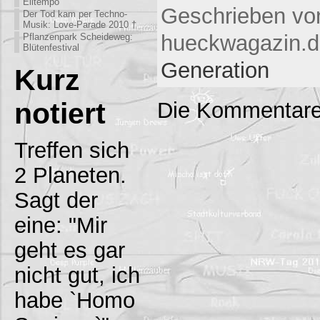
Eiltempo
Geschrieben vo
Der Tod kam per Techno-
Musik: Love-Parade 2010 †
hueckwagazin.d
Pflanzenpark Scheideweg:
Blütenfestival
Generation
Kurz
notiert
Die Kommentare
Treffen sich
2 Planeten.
Sagt der
eine: "Mir
geht es gar
nicht gut, ich
habe `Homo