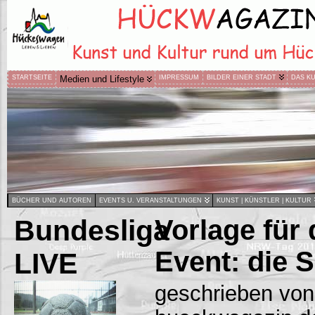
STARTSEITE
Medien und Lifestyle
IMPRESSUM
BILDER EINER STADT
DAS K
BÜCHER UND AUTOREN
EVENTS U. VERANSTALTUNGEN
KUNST | KÜNSTLER | KULTUR
Bundesliga
Vorlage für
Event: die 
LIVE
geschrieben von