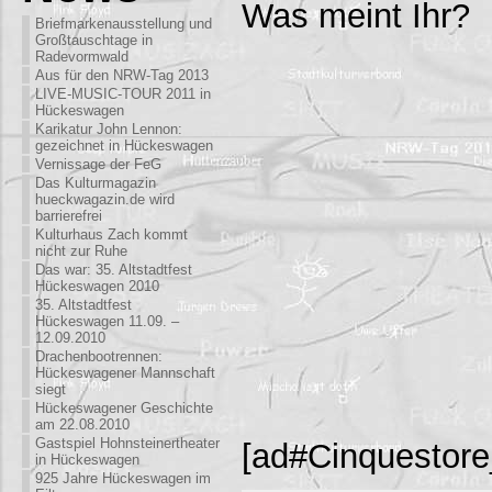
Was meint Ihr?
Briefmarkenausstellung und
Großtauschtage in
Radevormwald
Aus für den NRW-Tag 2013
LIVE-MUSIC-TOUR 2011 in
Hückeswagen
Karikatur John Lennon:
gezeichnet in Hückeswagen
Vernissage der FeG
Das Kulturmagazin
hueckwagazin.de wird
barrierefrei
Kulturhaus Zach kommt
nicht zur Ruhe
Das war: 35. Altstadtfest
Hückeswagen 2010
35. Altstadtfest
Hückeswagen 11.09. –
12.09.2010
Drachenbootrennen:
Hückeswagener Mannschaft
siegt
Hückeswagener Geschichte
am 22.08.2010
Gastspiel Hohnsteinertheater
[ad#Cinquestor
in Hückeswagen
925 Jahre Hückeswagen im