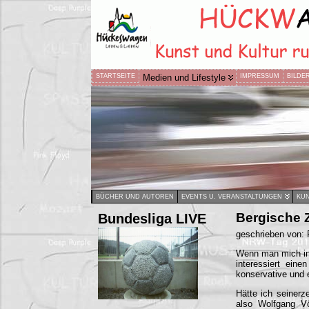
STARTSEITE
Medien und Lifestyle
IMPRESSUM
BILDE
BÜCHER UND AUTOREN
EVENTS U. VERANSTALTUNGEN
KUN
Bundesliga LIVE
Bergische Z
geschrieben von:
Wenn man mich in 
interessiert ein
konservative und 
Hätte ich seinerz
also Wolfgang Vö