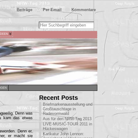
Beiträge
Per Email
Kommentare
IDEEN
NGEN
Recent Posts
Briefmarkenausstellung und
Großtauschtage in
ngweilig. Denn was
Radevormwald
nzu kam das etwas
Aus für den NRW-Tag 2013
LIVE-MUSIC-TOUR 2011 in
Hückeswagen
geworden. Denn er,
Karikatur John Lennon:
her, er macht sie