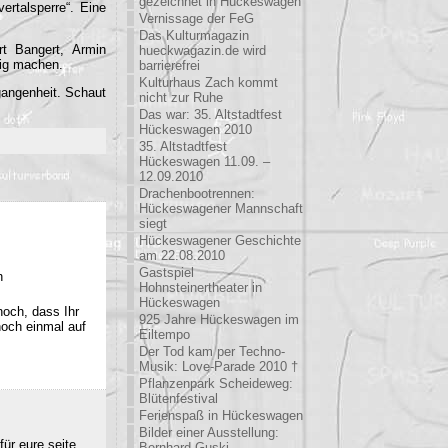
gezeichnet in Hückeswagen
rtalsperre“. Eine
Vernissage der FeG
Das Kulturmagazin
rt Bangert, Armin
hueckwagazin.de wird
dig machen.
barrierefrei
Kulturhaus Zach kommt
gangenheit. Schaut
nicht zur Ruhe
Das war: 35. Altstadtfest
Hückeswagen 2010
35. Altstadtfest
Hückeswagen 11.09. –
12.09.2010
Drachenbootrennen:
Hückeswagener Mannschaft
siegt
Hückeswagener Geschichte
am 22.08.2010
Gastspiel
n
Hohnsteinertheater in
Hückeswagen
noch, dass Ihr
925 Jahre Hückeswagen im
noch einmal auf
Eiltempo
Der Tod kam per Techno-
Musik: Love-Parade 2010 †
Pflanzenpark Scheideweg:
Blütenfestival
Ferienspaß in Hückeswagen
Bilder einer Ausstellung:
ür eure seite.
Bernhard Guski