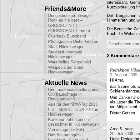
interessant. Gem
Kurzvorstellung fi
Friends&More
Die gestiefelten Zwerge –
Der Bergischen Z
Rock as it´s best –
Himmelrath und we
GROBSCHNITT
Die Bergische Zei
GROBSCHNITT-Forum
Euch die Webseit
Overback Bluesband
Photographie Dieter Gotzen
Geschrieben von:
Stadt Hückeswagen
Stadtkulturverband
2 Kommentare z
Hückeswagen
Waterbölles Remscheid
Wikipedia der Stadt
Redaktion Hüc
Hückeswagen
2. August 2009 
Hi Arno,
Aktuelle News
das Szenefoto w
Briefmarkenausstellung und
Schienenfahrze
Großtauschtage in
Und Danke für d
Radevormwald
als Leser die Th
Aus für den NRW-Tag 2013
die Möglichkeit 
LIVE-MUSIC-TOUR 2011 in
Dieter Gotzen
Hückeswagen
Karikatur John Lennon:
gezeichnet in Hückeswagen
Arno K.
sagt:
Vernissage der FeG
29. Juli 2009 um
Das Kulturmagazin
Liebe Redaktion
hueckwagazin.de wird