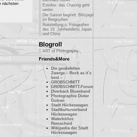
e nächsten
Estofex: das Chasing geht
weiter
Die Saison beginnt: Blitzjagd
im Bergischen
Ausstellung u. Fotografien
des 19. Jahrhunderts Japan
und China
Blogroll
ART of Photography
Friends&More
Die gestiefelten
Zwerge – Rock as it´s
best –
GROBSCHNITT
GROBSCHNITT-Forum
Overback Bluesband
Photographie Dieter
Gotzen
Stadt Hückeswagen
Stadtkulturverband
Hückeswagen
Waterbölles
Remscheid
Wikipedia der Stadt
Hückeswagen