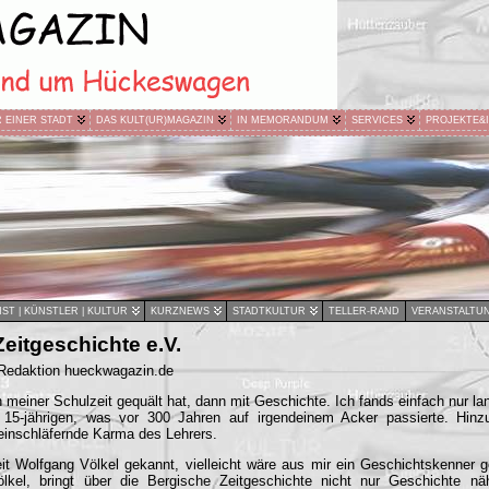
R EINER STADT
DAS KULT(UR)MAGAZIN
IN MEMORANDUM
SERVICES
PROJEKTE&
ST | KÜNSTLER | KULTUR
KURZNEWS
STADTKULTUR
TELLER-RAND
VERANSTALTU
eitgeschichte e.V.
 Redaktion hueckwagazin.de
meiner Schulzeit gequält hat, dann mit Geschichte. Ich fands einfach nur la
en 15-jährigen, was vor 300 Jahren auf irgendeinem Acker passierte. Hi
einschläfernde Karma des Lehrers.
eit Wolfgang Völkel gekannt, vielleicht wäre aus mir ein Geschichtskenner 
lkel, bringt über die Bergische Zeitgeschichte nicht nur Geschichte nä