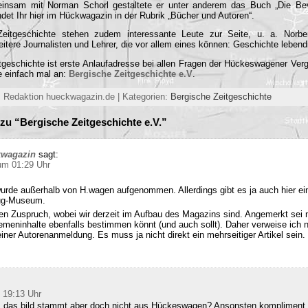
einsam mit Norman Schorl gestaltete er unter anderem das Buch „Die Beve
ndet Ihr hier im Hückwagazin in der Rubrik „Bücher und Autoren“.
eitgeschichte stehen zudem interessante Leute zur Seite, u. a. Norbe
itere Journalisten und Lehrer, die vor allem eines können: Geschichte leben
tgeschichte ist erste Anlaufadresse bei allen Fragen der Hückeswagener Ver
e einfach mal an:
Bergische Zeitgeschichte e.V
.
 Redaktion hueckwagazin.de | Kategorien:
Bergische Zeitgeschichte
u “Bergische Zeitgeschichte e.V.”
kwagazin
sagt:
um 01:29 Uhr
urde außerhalb von H.wagen aufgenommen. Allerdings gibt es ja auch hier ei
ug-Museum.
en Zuspruch, wobei wir derzeit im Aufbau des Magazins sind. Angemerkt sei 
emeninhalte ebenfalls bestimmen könnt (und auch sollt). Daher verweise ich 
einer Autorenanmeldung. Es muss ja nicht direkt ein mehrseitiger Artikel sein.
 19:13 Uhr
, das bild stammt aber doch nicht aus Hückeswagen? Ansonsten kompliment f