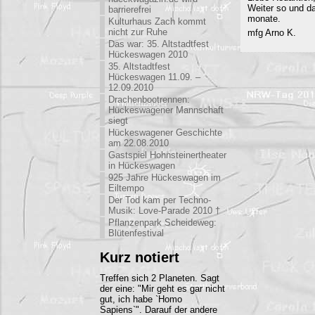
Weiter so und d
barrierefrei
monate.
Kulturhaus Zach kommt
nicht zur Ruhe
mfg Arno K.
Das war: 35. Altstadtfest
Hückeswagen 2010
35. Altstadtfest
Hückeswagen 11.09. –
12.09.2010
Drachenbootrennen:
Hückeswagener Mannschaft
siegt
Hückeswagener Geschichte
am 22.08.2010
Gastspiel Hohnsteinertheater
in Hückeswagen
925 Jahre Hückeswagen im
Eiltempo
Der Tod kam per Techno-
Musik: Love-Parade 2010 †
Pflanzenpark Scheideweg:
Blütenfestival
Kurz notiert
Treffen sich 2 Planeten. Sagt
der eine: "Mir geht es gar nicht
gut, ich habe `Homo
Sapiens`". Darauf der andere