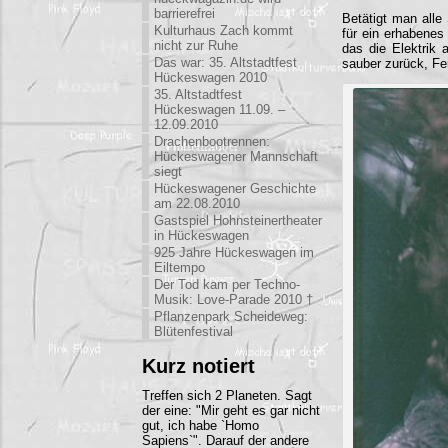
barrierefrei
Betätigt man alle
Kulturhaus Zach kommt
für ein erhabenes
nicht zur Ruhe
das die Elektrik 
Das war: 35. Altstadtfest
sauber zurück, Fen
Hückeswagen 2010
35. Altstadtfest
Hückeswagen 11.09. –
12.09.2010
Drachenbootrennen:
Hückeswagener Mannschaft
siegt
Hückeswagener Geschichte
am 22.08.2010
Gastspiel Hohnsteinertheater
in Hückeswagen
925 Jahre Hückeswagen im
Eiltempo
Der Tod kam per Techno-
Musik: Love-Parade 2010 †
Pflanzenpark Scheideweg:
Blütenfestival
Kurz notiert
Treffen sich 2 Planeten. Sagt
der eine: "Mir geht es gar nicht
gut, ich habe `Homo
Sapiens`". Darauf der andere