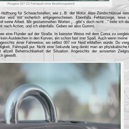
Peugeot 207 CC Fahrspaß ohne Beziehungsstreß
 Hoffnung für Schwachstellen, wie z. B. der Motor. Also Zündschlüssel ru
or wird mir sicherlich entgegenschreien. Ebenfalls Fehlanzeige, leise u
esel seine Arbeit. Mit gestammelten Worten „…gibt´s doch nicht…“ trete ich d
it nach Action, und ich ebenfalls. Geben wir also Gummi.
wie eine Flunder auf der Straße. In keinster Weise mit dem Corsa zu vergle
t, kein Ausbrechen in den Kurven, ein schon fast irrer Spaß. Auch wenn meine 
ngesichts einer Fahrweise, wo selbst 007 vor Neid erblaßen würde. Du verg
igkeit, Fahrspaß pur. Nicht eine Sekunde lang denkt man an physikalische
 allzeit Beherrschbarkeit der Situation. Angesichts der avisierten Ziel
ch gewollt.