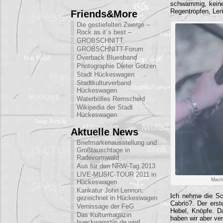
schwammig, keine S
Regentropfen, Lenk
Friends&More
Die gestiefelten Zwerge –
Rock as it´s best –
GROBSCHNITT
GROBSCHNITT-Forum
Overback Bluesband
Photographie Dieter Gotzen
Stadt Hückeswagen
Stadtkulturverband
Hückeswagen
Waterbölles Remscheid
Wikipedia der Stadt
Hückeswagen
Aktuelle News
Briefmarkenausstellung und
Großtauschtage in
Radevormwald
Aus für den NRW-Tag 2013
LIVE-MUSIC-TOUR 2011 in
Mach
Hückeswagen
Karikatur John Lennon:
Ich nehme die Sch
gezeichnet in Hückeswagen
Cabrio?. Der erst
Vernissage der FeG
Hebel, Knöpfe. D
Das Kulturmagazin
haben wir aber ver
hueckwagazin.de wird