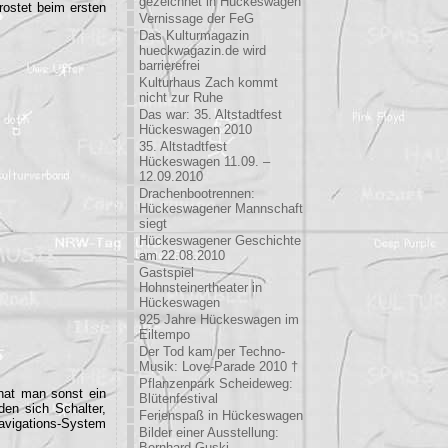
gezeichnet in Hückeswagen
 rostet beim ersten
Vernissage der FeG
Das Kulturmagazin
hueckwagazin.de wird
barrierefrei
Kulturhaus Zach kommt
nicht zur Ruhe
Das war: 35. Altstadtfest
Hückeswagen 2010
35. Altstadtfest
Hückeswagen 11.09. –
12.09.2010
Drachenbootrennen:
Hückeswagener Mannschaft
siegt
Hückeswagener Geschichte
am 22.08.2010
Gastspiel
Hohnsteinertheater in
Hückeswagen
925 Jahre Hückeswagen im
Eiltempo
Der Tod kam per Techno-
Musik: Love-Parade 2010 †
Pflanzenpark Scheideweg:
 hat man sonst ein
Blütenfestival
den sich Schalter,
Ferienspaß in Hückeswagen
avigations-System
Bilder einer Ausstellung:
Bernhard Guski