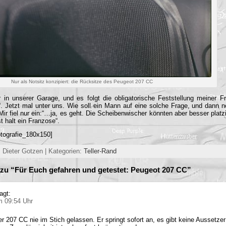
Nur als Notsitz konzipiert: die Rücksitze des Peugeot 207 CC
 in unserer Garage, und es folgt die obligatorische Feststellung meiner F
?“. Jetzt mal unter uns. Wie soll ein Mann auf eine solche Frage, und dann
ir fiel nur ein:“…ja, es geht. Die Scheibenwischer könnten aber besser platz
t halt ein Franzose“.
tografie_180x150]
 Dieter Gotzen | Kategorien:
Teller-Rand
zu “Für Euch gefahren und getestet: Peugeot 207 CC”
agt:
m 09:54 Uhr
er 207 CC nie im Stich gelassen. Er springt sofort an, es gibt keine Aussetze