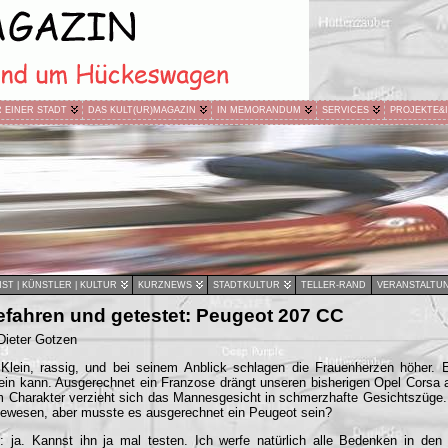
R EINER STADT
DAS KULT(UR)MAGAZIN
IN MEMORANDUM
SERVICES
PROJEKTE&
ST | KÜNSTLER | KULTUR
KURZNEWS
STADTKULTUR
TELLER-RAND
VERANSTALTU
efahren und getestet: Peugeot 207 CC
Dieter Gotzen
Klein, rassig, und bei seinem Anblick schlagen die Frauenherzen höher. 
 sein kann. Ausgerechnet ein Franzose drängt unseren bisherigen Opel Corsa 
 Charakter verzieht sich das Mannesgesicht in schmerzhafte Gesichtszüge.
gewesen, aber musste es ausgerechnet ein Peugeot sein?
 ja. Kannst ihn ja mal testen. Ich werfe natürlich alle Bedenken in den