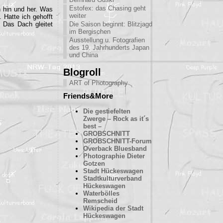
Estofex: das Chasing geht
n hin und her. Was
weiter
 Hatte ich gehofft
. Das Dach gleitet
Die Saison beginnt: Blitzjagd
im Bergischen
Ausstellung u. Fotografien
des 19. Jahrhunderts Japan
und China
Blogroll
ART of Photography
Friends&More
Die gestiefelten
Zwerge – Rock as it´s
best –
GROBSCHNITT
GROBSCHNITT-Forum
Overback Bluesband
Photographie Dieter
Gotzen
Stadt Hückeswagen
Stadtkulturverband
Hückeswagen
Waterbölles
Remscheid
Wikipedia der Stadt
Hückeswagen