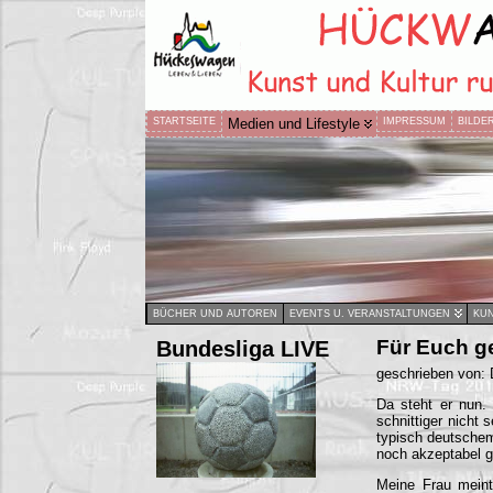
STARTSEITE
Medien und Lifestyle
IMPRESSUM
BILDE
BÜCHER UND AUTOREN
EVENTS U. VERANSTALTUNGEN
KUN
Bundesliga LIVE
Für Euch g
geschrieben von: 
Da steht er nun. 
schnittiger nicht
typisch deutschem
noch akzeptabel 
Meine Frau meint: