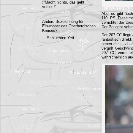
:"Macht nichts, das geht
vorbei !"
Aber es gibt noch
______________________________________
110 PS Dieselmot
Andere Bezeichnung für
verrichtet der Di
Einwohner des Oberbergischen
Der Peugeot schre
Kreises?
Der 207 CC liegt 
--- Schluchten-Yeti -----
fantastisch direk
neben mir sitzt a
vergißt Geschwind
207 CC vermittelt
wahrscheinlich au