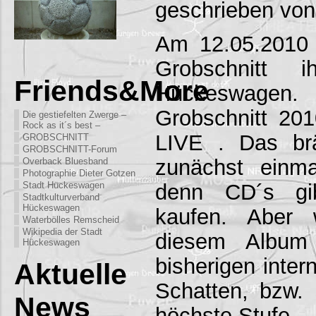
geschrieben von
Am 12.05.2010 
Grobschnitt
Friends&More
Hückeswagen.
Grobschnitt 2
Die gestiefelten Zwerge –
Rock as it´s best –
LIVE . Das br
GROBSCHNITT
GROBSCHNITT-Forum
zunächst einmal
Overback Bluesband
Photographie Dieter Gotzen
denn CD´s gib
Stadt Hückeswagen
Stadtkulturverband
Hückeswagen
kaufen. Aber 
Waterbölles Remscheid
Wikipedia der Stadt
diesem Album a
Hückeswagen
bisherigen inter
Aktuelle
Schatten, bzw. s
News
höchste Stufe.