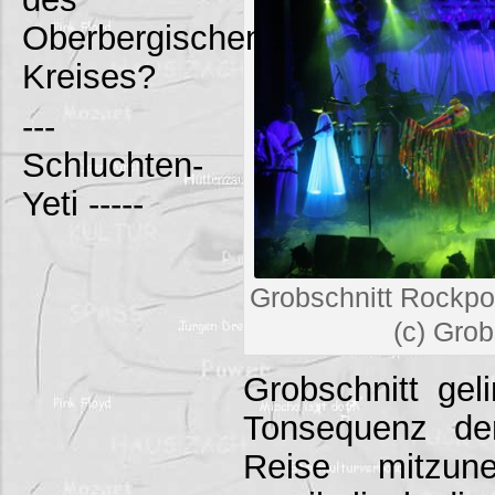
Oberbergischen
Kreises?
---
Schluchten-
Yeti -----
Grobschnitt Rockp
(c) Grob
Grobschnitt gel
Tonsequenz de
Reise mitzun