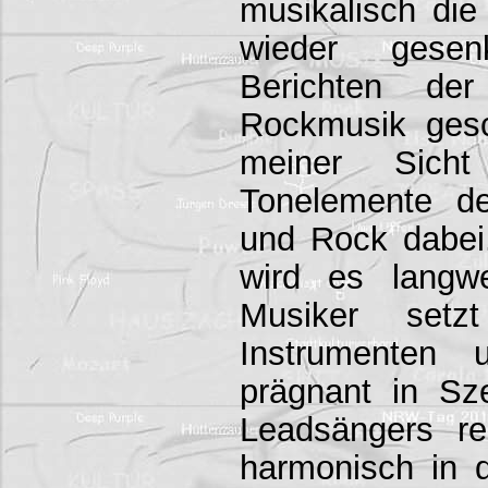
musikalisch di
wieder gesen
Berichten de
Rockmusik gesc
meiner Sich
Tonelemente d
und Rock dabei
wird es langwe
Musiker setz
Instrumenten 
prägnant in S
Leadsängers rei
harmonisch in 