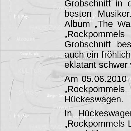
Grobschnitt in 
besten Musiker
Album „The Wal
„Rockpommels
Grobschnitt be
auch ein fröhlic
eklatant schwer 
Am 05.06.2010 s
„Rockpomme
Hückeswagen.
In Hückeswage
„Rockpommels La