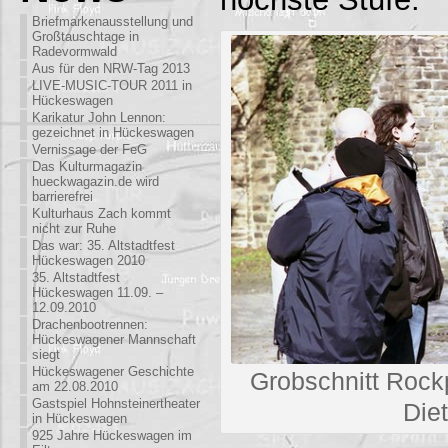
Briefmarkenausstellung und
Großtauschtage in
Radevormwald
Aus für den NRW-Tag 2013
LIVE-MUSIC-TOUR 2011 in
Hückeswagen
Karikatur John Lennon:
gezeichnet in Hückeswagen
Vernissage der FeG
Das Kulturmagazin
hueckwagazin.de wird
barrierefrei
Kulturhaus Zach kommt
nicht zur Ruhe
Das war: 35. Altstadtfest
Hückeswagen 2010
35. Altstadtfest
Hückeswagen 11.09. –
12.09.2010
Drachenbootrennen:
Hückeswagener Mannschaft
siegt
Hückeswagener Geschichte
Grobschnitt Rock
am 22.08.2010
Gastspiel Hohnsteinertheater
Die
in Hückeswagen
925 Jahre Hückeswagen im