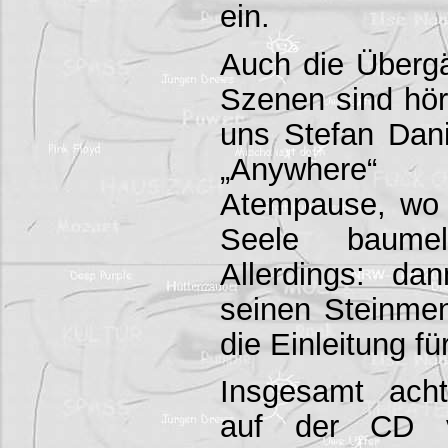
ein.
Auch die Überg
Szenen sind hör
uns Stefan Dani
„Anywhere“ 
Atempause, wo 
Seele baume
Allerdings: d
seinen Steinmen
die Einleitung fü
Insgesamt ach
auf der CD v