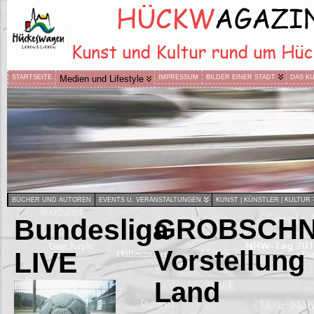
STARTSEITE
Medien und Lifestyle
IMPRESSUM
BILDER EINER STADT
DAS K
BÜCHER UND AUTOREN
EVENTS U. VERANSTALTUNGEN
KUNST | KÜNSTLER | KULTUR
Bundesliga
GROBSCHNI
Vorstellun
LIVE
Land