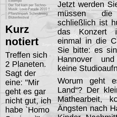
Eiltempo
Jetzt werden Sie
Der Tod kam per Techno-
Musik: Love-Parade 2010 †
müssen die
Pflanzenpark Scheideweg:
Blütenfestival
schließlich ist 
Kurz
das Konzert i
notiert
einmal in die 
Sie bitte: es si
Treffen sich
Hannover und
2 Planeten.
keine Studioauf
Sagt der
Worum geht e
eine: "Mir
Land“? Der klei
geht es gar
Mathearbeit, 
nicht gut, ich
Ängsten nach Hau
habe `Homo