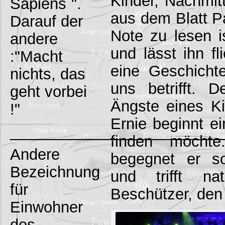
Kinder, Nachmitt
Sapiens`".
aus dem Blatt Pa
Darauf der
Note zu lesen is
andere
und lässt ihn fl
:"Macht
eine Geschicht
nichts, das
uns betrifft. 
geht vorbei
Ängste eines Ki
!"
Ernie beginnt e
_________________________
finden möcht
Andere
begegnet er so
Bezeichnung
und trifft na
für
Beschützer, den
Einwohner
des