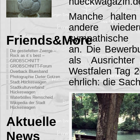
hueckwagazin.d
Manche halten
andere wied
sympathische 
Friends&More
an. Die Bewer
Die gestiefelten Zwerge –
Rock as it´s best –
als Ausrichte
GROBSCHNITT
GROBSCHNITT-Forum
Westfalen Tag 2
Overback Bluesband
Photographie Dieter Gotzen
ehrlich: die Sac
Stadt Hückeswagen
Stadtkulturverband
Hückeswagen
Waterbölles Remscheid
Wikipedia der Stadt
Hückeswagen
Aktuelle
News