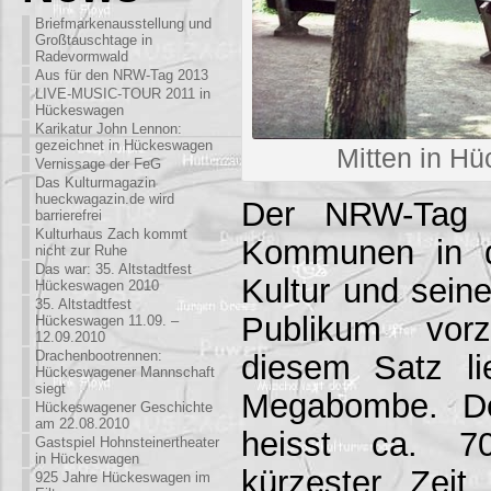
Briefmarkenausstellung und
Großtauschtage in
Radevormwald
Aus für den NRW-Tag 2013
LIVE-MUSIC-TOUR 2011 in
Hückeswagen
Karikatur John Lennon:
gezeichnet in Hückeswagen
Mitten in H
Vernissage der FeG
Das Kulturmagazin
hueckwagazin.de wird
Der NRW-Tag v
barrierefrei
Kulturhaus Zach kommt
Kommunen in d
nicht zur Ruhe
Das war: 35. Altstadtfest
Kultur und sein
Hückeswagen 2010
35. Altstadtfest
Publikum vorz
Hückeswagen 11.09. –
12.09.2010
Drachenbootrennen:
diesem Satz li
Hückeswagener Mannschaft
siegt
Megabombe. De
Hückeswagener Geschichte
am 22.08.2010
heisst ca. 7
Gastspiel Hohnsteinertheater
in Hückeswagen
kürzester Zeit
925 Jahre Hückeswagen im