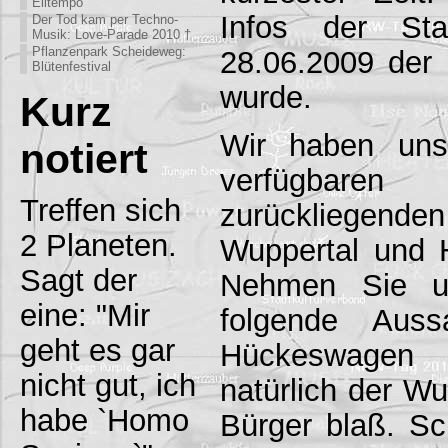
Eiltempo
Infos der S
Der Tod kam per Techno-
Musik: Love-Parade 2010 †
Pflanzenpark Scheideweg:
28.06.2009 der
Blütenfestival
wurde.
Kurz
Wir haben uns 
notiert
verfügbare
Treffen sich
zurückliegen
2 Planeten.
Wuppertal und 
Sagt der
Nehmen Sie un
eine: "Mir
folgende Aus
geht es gar
Hückeswagen 
nicht gut, ich
natürlich der W
habe `Homo
Bürger blaß. S