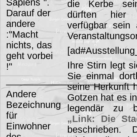
Sapiens`".
die Kerbe sein
Darauf der
dürften hier
andere
verfügbar sein 
:"Macht
Veranstaltungsor
nichts, das
[ad#Ausstellun
geht vorbei
Ihre Stirn legt 
!"
Sie einmal dor
_________________________
seine Herkunft h
Andere
Gotzen hat es in
Bezeichnung
legendär zu b
für
„Link: Die St
Einwohner
beschrieben. 
des