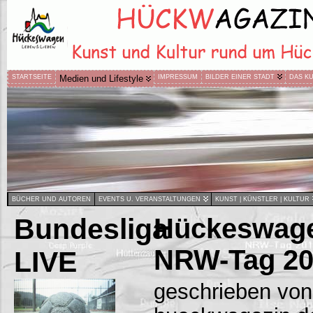
STARTSEITE
Medien und Lifestyle
IMPRESSUM
BILDER EINER STADT
DAS K
BÜCHER UND AUTOREN
EVENTS U. VERANSTALTUNGEN
KUNST | KÜNSTLER | KULTUR
Bundesliga
Hückeswag
NRW-Tag 20
LIVE
geschrieben von