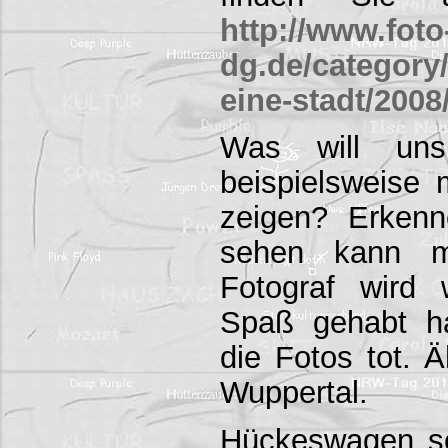
http://www.foto
dg.de/category/
eine-stadt/2008
Was will un
beispielsweise m
zeigen? Erken
sehen kann m
Fotograf wird 
Spaß gehabt h
die Fotos tot. 
Wuppertal.
Hückeswagen sel