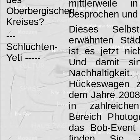
mittlerweile 
Oberbergischen
besprochen und v
Kreises?
Dieses Selbs
---
erwähnten Städ
Schluchten-
ist es jetzt ni
Yeti -----
Und damit si
Nachhaltigkei
Hückeswagen z
dem Jahre 2008
in zahlreich
Bereich Photog
das Bob-Event
finden Sie 