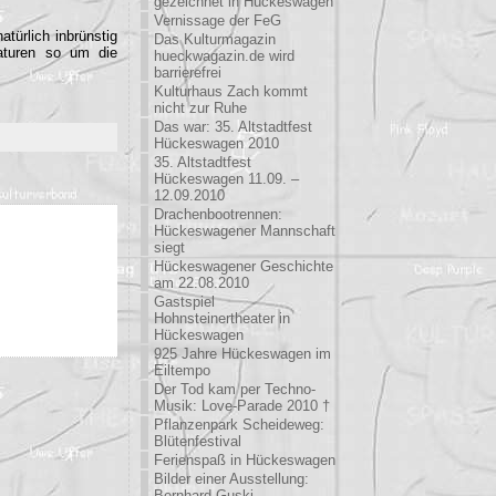
gezeichnet in Hückeswagen
Vernissage der FeG
atürlich inbrünstig
Das Kulturmagazin
raturen so um die
hueckwagazin.de wird
barrierefrei
Kulturhaus Zach kommt
nicht zur Ruhe
Das war: 35. Altstadtfest
Hückeswagen 2010
35. Altstadtfest
Hückeswagen 11.09. –
12.09.2010
Drachenbootrennen:
Hückeswagener Mannschaft
siegt
Hückeswagener Geschichte
am 22.08.2010
Gastspiel
Hohnsteinertheater in
Hückeswagen
925 Jahre Hückeswagen im
Eiltempo
Der Tod kam per Techno-
Musik: Love-Parade 2010 †
Pflanzenpark Scheideweg:
Blütenfestival
Ferienspaß in Hückeswagen
Bilder einer Ausstellung:
Bernhard Guski