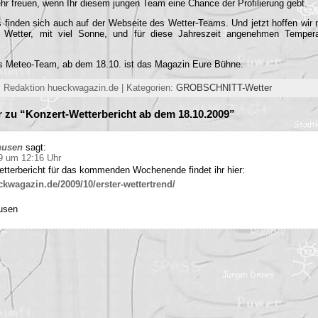
hr freuen, wenn Ihr diesem jungen Team eine Chance der Profilierung gebt.
s finden sich auch auf der Webseite des Wetter-Teams. Und jetzt hoffen wir n
s Wetter, mit viel Sonne, und für diese Jahreszeit angenehmen Tempe
es Meteo-Team, ab dem 18.10. ist das Magazin Eure Bühne.
 Redaktion hueckwagazin.de | Kategorien:
GROBSCHNITT-Wetter
zu “Konzert-Wetterbericht ab dem 18.10.2009”
husen
sagt:
9 um 12:16 Uhr
etterbericht für das kommenden Wochenende findet ihr hier:
kwagazin.de/2009/10/erster-wettertrend/
usen