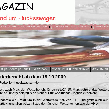
R EINER STADT
DAS KULT(UR)MAGAZIN
IN MEMORANDUM
SERVICES
PROJEKTE&
ST | KÜNSTLER | KULTUR
KURZNEWS
STADTKULTUR
TELLER-RAND
VERANSTALTU
tterbericht ab dem 18.10.2009
 Redaktion hueckwagazin.de
fert Euch Marc den Wetterbericht für den 23./24.10. Marc betreibt das Wetter
hre alt, und begeistert sich nicht nur für wohltuende Hochdruckgebiete.
nderem ein Praktikum in der Wetterredaktion von RTL, und greift auch au
ück, uns allen bekannt aus der täglichen Wettervorhersage der ARD.