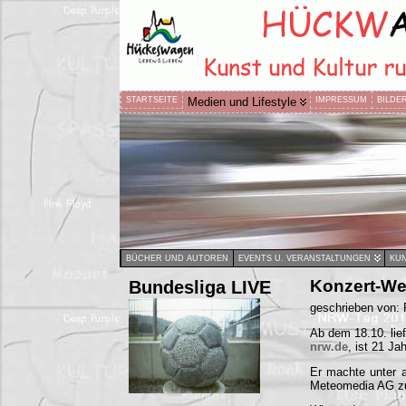
STARTSEITE
Medien und Lifestyle
IMPRESSUM
BILDE
BÜCHER UND AUTOREN
EVENTS U. VERANSTALTUNGEN
KUN
Bundesliga LIVE
Konzert-We
geschrieben von:
Ab dem 18.10. lie
nrw.de
, ist 21 Ja
Er machte unter a
Meteomedia AG zur