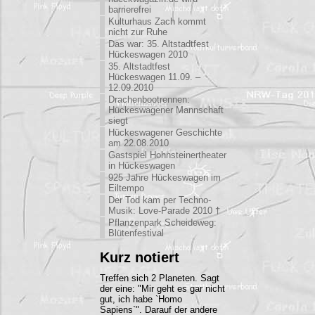
barrierefrei
Kulturhaus Zach kommt
nicht zur Ruhe
Das war: 35. Altstadtfest
Hückeswagen 2010
35. Altstadtfest
Hückeswagen 11.09. –
12.09.2010
Drachenbootrennen:
Hückeswagener Mannschaft
siegt
Hückeswagener Geschichte
am 22.08.2010
Gastspiel Hohnsteinertheater
in Hückeswagen
925 Jahre Hückeswagen im
Eiltempo
Der Tod kam per Techno-
Musik: Love-Parade 2010 †
Pflanzenpark Scheideweg:
Blütenfestival
Kurz notiert
Treffen sich 2 Planeten. Sagt
der eine: "Mir geht es gar nicht
gut, ich habe `Homo
Sapiens`". Darauf der andere