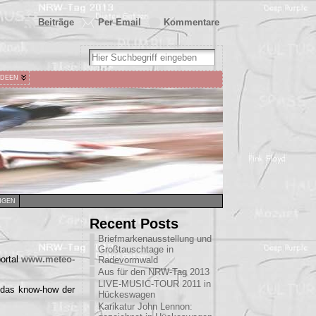
Beiträge
Per Email
Kommentare
IDEEN
NGEN
Recent Posts
Briefmarkenausstellung und
Großtauschtage in
portal
www.meteo-
Radevormwald
Aus für den NRW-Tag 2013
LIVE-MUSIC-TOUR 2011 in
f das know-how der
Hückeswagen
Karikatur John Lennon: