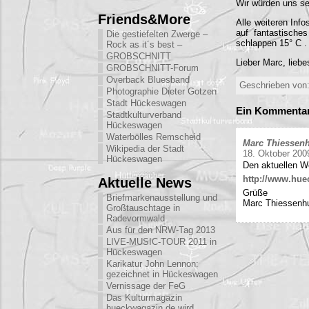
Wir würden uns se
Friends&More
Alle weiteren Info
auf fantastische
Die gestiefelten Zwerge –
schlappen 15° C .
Rock as it´s best –
GROBSCHNITT
Lieber Marc, lieb
GROBSCHNITT-Forum
Overback Bluesband
Geschrieben von:
Photographie Dieter Gotzen
Stadt Hückeswagen
Ein Kommentar 
Stadtkulturverband
Hückeswagen
Waterbölles Remscheid
Marc Thiessen
Wikipedia der Stadt
18. Oktober 200
Hückeswagen
Den aktuellen W
http://www.huec
Aktuelle News
Grüße
Briefmarkenausstellung und
Marc Thiessenh
Großtauschtage in
Radevormwald
Aus für den NRW-Tag 2013
LIVE-MUSIC-TOUR 2011 in
Hückeswagen
Karikatur John Lennon:
gezeichnet in Hückeswagen
Vernissage der FeG
Das Kulturmagazin
hueckwagazin.de wird