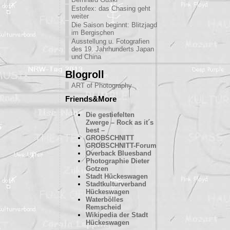
Estofex: das Chasing geht
weiter
Die Saison beginnt: Blitzjagd
im Bergischen
Ausstellung u. Fotografien
des 19. Jahrhunderts Japan
und China
Blogroll
ART of Photography
Friends&More
Die gestiefelten
Zwerge – Rock as it´s
best –
GROBSCHNITT
GROBSCHNITT-Forum
Overback Bluesband
Photographie Dieter
Gotzen
Stadt Hückeswagen
Stadtkulturverband
Hückeswagen
Waterbölles
Remscheid
Wikipedia der Stadt
Hückeswagen