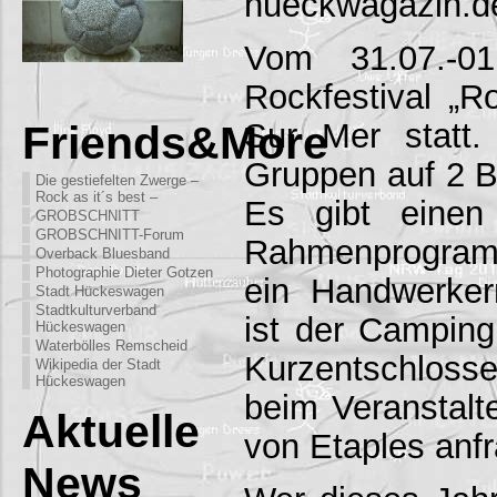
hueckwagazin.d
Vom 31.07.-01
Rockfestival „R
Sur Mer statt.
Friends&More
Gruppen auf 2 B
Die gestiefelten Zwerge –
Rock as it´s best –
Es gibt einen 
GROBSCHNITT
GROBSCHNITT-Forum
Rahmenprogramm 
Overback Bluesband
Photographie Dieter Gotzen
ein Handwerker
Stadt Hückeswagen
Stadtkulturverband
ist der Campingp
Hückeswagen
Waterbölles Remscheid
Kurzentschloss
Wikipedia der Stadt
Hückeswagen
beim Veranstalt
Aktuelle
von Etaples anf
News