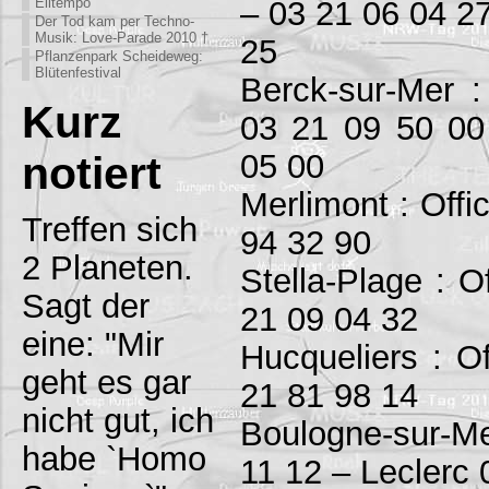
– 03 21 06 04 27
Eiltempo
Der Tod kam per Techno-
Musik: Love-Parade 2010 †
25
Pflanzenpark Scheideweg:
Blütenfestival
Berck-sur-Mer :
Kurz
03 21 09 50 00
05 00
notiert
Merlimont : Offi
Treffen sich
94 32 90
2 Planeten.
Stella-Plage : O
Sagt der
21 09 04 32
eine: "Mir
Hucqueliers : O
geht es gar
21 81 98 14
nicht gut, ich
Boulogne-sur-Me
habe `Homo
11 12 – Leclerc 