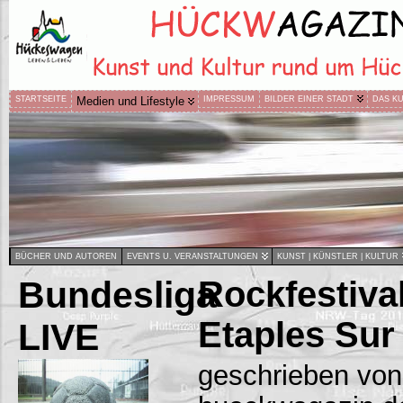
STARTSEITE
Medien und Lifestyle
IMPRESSUM
BILDER EINER STADT
DAS K
BÜCHER UND AUTOREN
EVENTS U. VERANSTALTUNGEN
KUNST | KÜNSTLER | KULTUR
Bundesliga
Rockfestiva
Etaples Sur
LIVE
geschrieben von