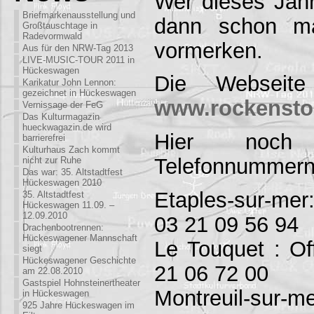
Wer dieses Jahr
Briefmarkenausstellung und
dann schon ma
Großtauschtage in
Radevormwald
vormerken.
Aus für den NRW-Tag 2013
LIVE-MUSIC-TOUR 2011 in
Hückeswagen
Die Webseite 
Karikatur John Lennon:
gezeichnet in Hückeswagen
www.rockensto
Vernissage der FeG
Das Kulturmagazin
hueckwagazin.de wird
Hier noch 
barrierefrei
Kulturhaus Zach kommt
Telefonnummern
nicht zur Ruhe
Das war: 35. Altstadtfest
Hückeswagen 2010
Etaples-sur-mer
35. Altstadtfest
Hückeswagen 11.09. –
12.09.2010
03 21 09 56 94
Drachenbootrennen:
Hückeswagener Mannschaft
Le Touquet : Of
siegt
Hückeswagener Geschichte
21 06 72 00
am 22.08.2010
Gastspiel Hohnsteinertheater
Montreuil-sur-me
in Hückeswagen
925 Jahre Hückeswagen im