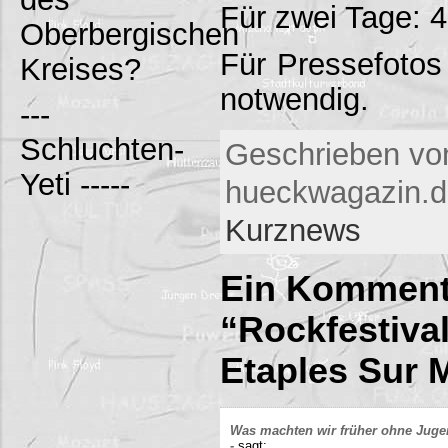
Für zwei Tage: 4
Oberbergischen
Für Pressefotos 
Kreises?
notwendig.
---
Schluchten-
Geschrieben vo
Yeti -----
hueckwagazin.de
Kurznews
Ein Komment
“Rockfestiva
Etaples Sur 
Was machten wir früher ohne Juge
-
sagt: