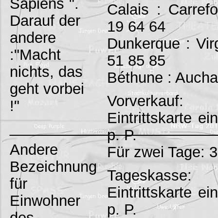
Sapiens`".
Calais : Carref
Darauf der
19 64 64
andere
Dunkerque : Vir
:"Macht
51 85 85
nichts, das
Béthune : Aucha
geht vorbei
Vorverkauf:
!"
Eintrittskarte e
_________________________
p. P.
Andere
Für zwei Tage: 3
Bezeichnung
Tageskasse:
für
Eintrittskarte e
Einwohner
p. P.
des