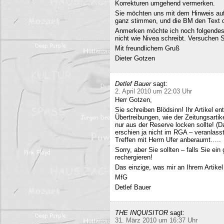
Korrekturen umgehend vermerken.
Sie möchten uns mit dem Hinweis auf 
ganz stimmen, und die BM den Text q
Anmerken möchte ich noch folgendes
nicht wie Nivea schreibt. Versuchen 
Mit freundlichem Gruß
Dieter Gotzen
Detlef Bauer
sagt:
2. April 2010 um 22:03 Uhr
Herr Gotzen,
Sie schreiben Blödsinn! Ihr Artikel 
Übertreibungen, wie der Zeitungsartik
nur aus der Reserve locken sollte! (D
erschien ja nicht im RGA – veranlasst
Treffen mit Herrn Ufer anberaumt…..
Sorry, aber Sie sollten – falls Sie ei
rechergieren!
Das einzige, was mir an Ihrem Artikel
MfG
Detlef Bauer
THE INQUISITOR
sagt:
31. März 2010 um 16:37 Uhr