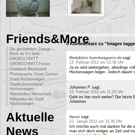
Friends&More
0 Kommentare zu “Images tagge
Die gestiefelten Zwerge –
Rock as it´s best –
Redaktion hueckwagazin.de
sagt:
GROBSCHNITT
13. Februar 2012 um 13:39 Uhr
GROBSCHNITT-Forum
Ja es wird weitergehen, allerdings völ
Overback Bluesband
Hückeswagen liegen. Jedoch dauert di
Photographie Dieter Gotzen
Stadt Hückeswagen
Stadtkulturverband
Johannes P.
sagt:
Hückeswagen
13. Februar 2012 um 11:18 Uhr
Waterbölles Remscheid
Geht es hier noch weiter? Der letzte
Wikipedia der Stadt
Johannes
Hückeswagen
Aktuelle
Hansi
sagt:
22. Januar 2012 um 15:35 Uhr
Ich möchte euch mal danken für die i
News
man sich doch einiges an Zeit und m