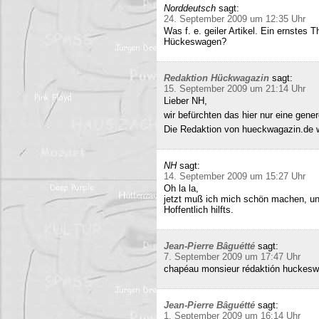
Norddeutsch
sagt:
24. September 2009 um 12:35 Uhr
Was f. e. geiler Artikel. Ein ernstes
Hückeswagen?
Redaktion Hückwagazin
sagt:
15. September 2009 um 21:14 Uhr
Lieber NH,
wir befürchten das hier nur eine gene
Die Redaktion von hueckwagazin.de 
NH
sagt:
14. September 2009 um 15:27 Uhr
Oh la la,
jetzt muß ich mich schön machen, un
Hoffentlich hilfts.
Jean-Pierre Bâguétté
sagt:
7. September 2009 um 17:47 Uhr
chapéau monsieur rédaktión huckeswa
Jean-Pierre Bâguétté
sagt:
1. September 2009 um 16:14 Uhr