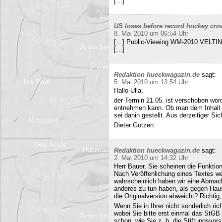
[…]
US loses before record hockey cro
8. Mai 2010 um 06:54 Uhr
[…] Public-Viewing WM-2010 VELTINS
[…]
Redaktion hueckwagazin.de
sagt:
5. Mai 2010 um 13:54 Uhr
Hallo Ulla,
der Termin 21.05. ist verschoben wor
entnehmen kann. Ob man dem Inhalt d
sei dahin gestellt. Aus derzeitiger Si
Dieter Gotzen
Redaktion hueckwagazin.de
sagt:
2. Mai 2010 um 14:32 Uhr
Herr Bauer, Sie scheinen die Funkti
Nach Veröffenlichung eines Textes wer
wahrscheinlich haben wir eine Abmac
anderes zu tun haben, als gegen Hau
die Originalversion abweicht? Richtig, 
Wenn Sie in Ihrer nicht sonderlich r
wobei Sie bitte erst einmal das StG
schon, wie Sie z. b. die Stiftungsvors