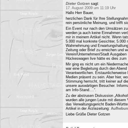
Dieter Gotzen
sagt:
17. August 2009 um 11:19 Uhr
Hallo Herr Bauer,
herzlichen Dank für Ihre Stellungnahm
rein persönliche Meinung, und trifft s
Ein Event nur nach den Umsätzen zu b
werden ja auch keine Einnahmen veröf
mir in meinem Artikel nicht. Wenn ta
5.000 mal konkrete Gesichter, 5.000 
Wahrnehmung und Erwartungshaltung. 
Zeitung oder Brief zu erreichen und
Verein/Unternehmen/Stadt Ausgaben i
Hückeswagen live hätte es dies zum N
Mir ging es nicht um ein Niedermache
war eine Begleitung durch den Abend 
Verantwortlichen. Erstaunlicherweise 
Medien präsent zu sein. Aber hier, 
Stimmung herrscht, tritt keiner auf 
unsere auswärtigen Besucher. Informa
am Info-Stand….“.
Zu der abstrusen Diskussion „Alkohol
wurden alle jungen Leute mit diesem
das Verwaltungsgericht Baden-Württe
Artikel in der Ärztezeitung:
Aufhebun
Liebe Grüße Dieter Gotzen