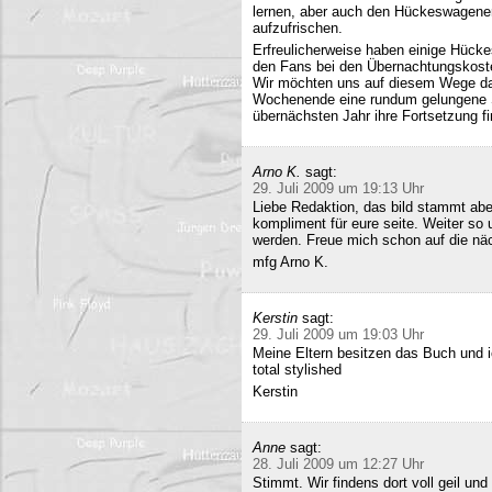
lernen, aber auch den Hückeswagener
aufzufrischen.
Erfreulicherweise haben einige Hücke
den Fans bei den Übernachtungskost
Wir möchten uns auf diesem Wege da
Wochenende eine rundum gelungene Sa
übernächsten Jahr ihre Fortsetzung fi
Arno K.
sagt:
29. Juli 2009 um 19:13 Uhr
Liebe Redaktion, das bild stammt a
kompliment für eure seite. Weiter so
werden. Freue mich schon auf die nä
mfg Arno K.
Kerstin
sagt:
29. Juli 2009 um 19:03 Uhr
Meine Eltern besitzen das Buch und 
total stylished
Kerstin
Anne
sagt:
28. Juli 2009 um 12:27 Uhr
Stimmt. Wir findens dort voll geil und 