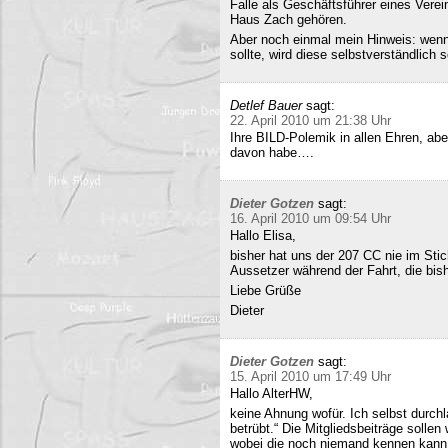
Falle als Geschäftsführer eines Verei
Haus Zach gehören.
Aber noch einmal mein Hinweis: wenn i
sollte, wird diese selbstverständlich so
Detlef Bauer
sagt:
22. April 2010 um 21:38 Uhr
Ihre BILD-Polemik in allen Ehren, aber
davon habe….
Dieter Gotzen
sagt:
16. April 2010 um 09:54 Uhr
Hallo Elisa,
bisher hat uns der 207 CC nie im Stich
Aussetzer während der Fahrt, die bish
Liebe Grüße
Dieter
Dieter Gotzen
sagt:
15. April 2010 um 17:49 Uhr
Hallo AlterHW,
keine Ahnung wofür. Ich selbst durc
betrübt.“ Die Mitgliedsbeiträge sollen
wobei die noch niemand kennen kann