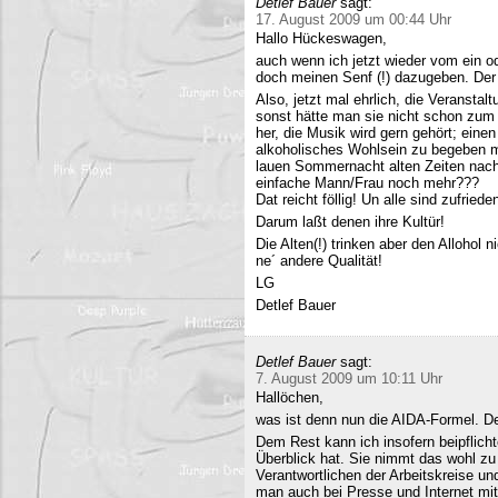
Detlef Bauer
sagt:
17. August 2009 um 00:44 Uhr
Hallo Hückeswagen,
auch wenn ich jetzt wieder vom ein o
doch meinen Senf (!) dazugeben. Der A
Also, jetzt mal ehrlich, die Veranstalt
sonst hätte man sie nicht schon zum 
her, die Musik wird gern gehört; eine
alkoholisches Wohlsein zu begeben mi
lauen Sommernacht alten Zeiten nac
einfache Mann/Frau noch mehr???
Dat reicht föllig! Un alle sind zufriede
Darum laßt denen ihre Kultür!
Die Alten(!) trinken aber den Allohol 
ne´ andere Qualität!
LG
Detlef Bauer
Detlef Bauer
sagt:
7. August 2009 um 10:11 Uhr
Hallöchen,
was ist denn nun die AIDA-Formel. Der
Dem Rest kann ich insofern beipflich
Überblick hat. Sie nimmt das wohl zu 
Verantwortlichen der Arbeitskreise un
man auch bei Presse und Internet mit