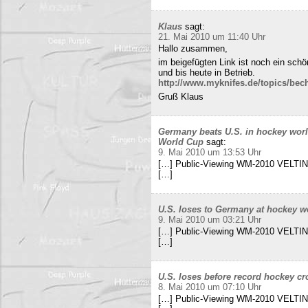
Klaus
sagt:
21. Mai 2010 um 11:40 Uhr
Hallo zusammen,
im beigefügten Link ist noch ein sch
und bis heute in Betrieb.
http://www.myknifes.de/topics/bec
Gruß Klaus
Germany beats U.S. in hockey worl
World Cup
sagt:
9. Mai 2010 um 13:53 Uhr
[…] Public-Viewing WM-2010 VELTINS
[…]
U.S. loses to Germany at hockey w
9. Mai 2010 um 03:21 Uhr
[…] Public-Viewing WM-2010 VELTINS
[…]
U.S. loses before record hockey cr
8. Mai 2010 um 07:10 Uhr
[…] Public-Viewing WM-2010 VELTINS