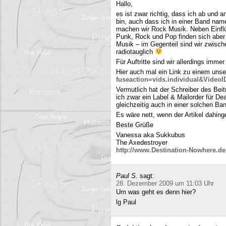
Hallo,
es ist zwar richtig, dass ich ab und
bin, auch dass ich in einer Band name
machen wir Rock Musik. Neben Einfl
Punk, Rock und Pop finden sich aber 
Musik – im Gegenteil sind wir zwisch
radiotauglich
Für Auftritte sind wir allerdings imme
Hier auch mal ein Link zu einem uns
fuseaction=vids.individual&Video
Vermutlich hat der Schreiber des Be
ich zwar ein Label & Mailorder für De
gleichzeitig auch in einer solchen Ba
Es wäre nett, wenn der Artikel dahing
Beste Grüße
Vanessa aka Sukkubus
The Axedestroyer
http://www.Destination-Nowhere.de
Paul S.
sagt:
28. Dezember 2009 um 11:03 Uhr
Um was geht es denn hier?
lg Paul