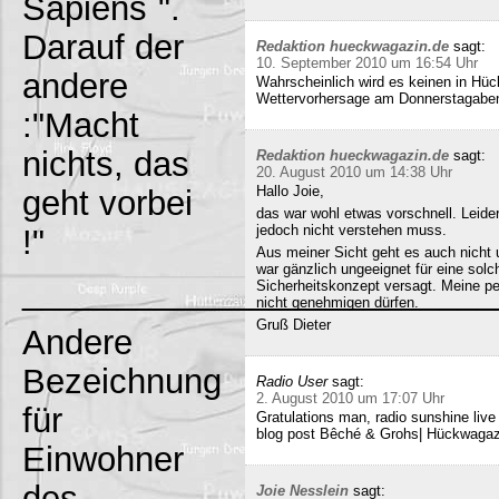
Sapiens`".
Darauf der
Redaktion hueckwagazin.de
sagt:
10. September 2010 um 16:54 Uhr
andere
Wahrscheinlich wird es keinen in Hück
Wettervorhersage am Donnerstagabe
:"Macht
nichts, das
Redaktion hueckwagazin.de
sagt:
20. August 2010 um 14:38 Uhr
Hallo Joie,
geht vorbei
das war wohl etwas vorschnell. Leide
jedoch nicht verstehen muss.
!"
Aus meiner Sicht geht es auch nicht 
war gänzlich ungeeignet für eine solc
_________________________
Sicherheitskonzept versagt. Meine pe
nicht genehmigen dürfen.
Gruß Dieter
Andere
Bezeichnung
Radio User
sagt:
2. August 2010 um 17:07 Uhr
für
Gratulations man, radio sunshine liv
blog post Bêché & Grohs| Hückwagazi
Einwohner
des
Joie Nesslein
sagt: