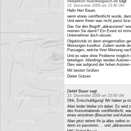
Redaktion hueckwagazin.de
sagt:
23. Dezember 2009 um 23:46 Uhr
Hallo Herr Bauer,
wenn etwas veröffentlicht wurde, dan
Und wenn Ihnen was nicht passt bzw
Das Sie den Begriff „abkassieren“ erwä
meinen Sie damit? Ein Event ist immer
Unternehmer doch wissen.
Objektivität ist dann einigermaßen g
Meinungen kundtun. Zudem wurde der 
Passagen, welche Ihrer Meinung nach 
Und es wäre ohne Probleme möglich g
beteiligen. Allerdings werden Autore
Dies war aufgrund der hohen Autoren
Mit besten Grüßen
Dieter Gotzen
Detlef Bauer
sagt:
23. Dezember 2009 um 23:00 Uhr
Ohh, Entschuldigung! Wir haben ja ri
Aber leider bleibe ich dabei. Es wird
des Konzertabends veröffentlicht, was
eines einzelnen (Besucher und Autoren
Aber jetzt nehmt Ihr ja alles selbst 
denn so passieren…. und „abkassieren“