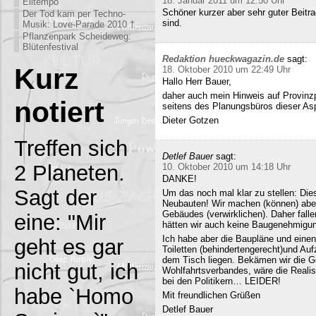
18. Januar 2011 um 12:50 Uhr
Eiltempo
Schöner kurzer aber sehr guter Beitra
Der Tod kam per Techno-
sind.
Musik: Love-Parade 2010 †
Pflanzenpark Scheideweg:
Blütenfestival
Redaktion hueckwagazin.de
sagt:
Kurz
18. Oktober 2010 um 22:49 Uhr
Hallo Herr Bauer,
daher auch mein Hinweis auf Provinz
notiert
seitens des Planungsbüros dieser Asp
Dieter Gotzen
Treffen sich
Detlef Bauer
sagt:
2 Planeten.
10. Oktober 2010 um 14:18 Uhr
DANKE!
Sagt der
Um das noch mal klar zu stellen: Dies
Neubauten! Wir machen (können) abe
Gebäudes (verwirklichen). Daher fall
eine: "Mir
hätten wir auch keine Baugenehmigun
Ich habe aber die Baupläne und eine
geht es gar
Toiletten (behindertengerecht)und Au
dem Tisch liegen. Bekämen wir die G
nicht gut, ich
Wohlfahrtsverbandes, wäre die Realisi
bei den Politikern… LEIDER!
habe `Homo
Mit freundlichen Grüßen
Detlef Bauer