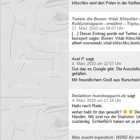
klitschko wird den Polen in der fünft
Tweets die Boxen: Vitali Klitschko
Kult(ur)magazin - erwähnt -- Tops
27. März 2010 um 04:07 Uhr
[…] Dieser Eintrag wurde auf Twitter 
boxsport sagte: Boxen: Vitali Klitsc
albert-sosnowski,vitali-klitschko,b
Axel P.
sagt:
4. März 2010 um 22:57 Uhr
Gut das es Google gibt. Die Ausstell
gefallen.
Mit freundlichem Gruß aus Burscheid
Redaktion hueckwagazin.de
sagt:
4. März 2010 um 17:18 Uhr
Hallo nach Rade,
woher habt ihr das gewußt?
Die
Händen. Wir sind nur die Statisten. 
zuständig. Schließlich haben wir ja j
Was macht eigentlich: WDR2 für ein