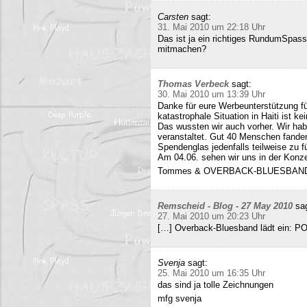
Carsten
sagt:
31. Mai 2010 um 22:18 Uhr
Das ist ja ein richtiges RundumSpas
mitmachen?
Thomas Verbeck
sagt:
30. Mai 2010 um 13:39 Uhr
Danke für eure Werbeunterstützung für
katastrophale Situation in Haiti ist k
Das wussten wir auch vorher. Wir ha
veranstaltet. Gut 40 Menschen fand
Spendenglas jedenfalls teilweise zu f
Am 04.06. sehen wir uns in der Konz
Tommes & OVERBACK-BLUESBAN
Remscheid - Blog - 27 May 2010
sa
27. Mai 2010 um 20:23 Uhr
[…] Overback-Bluesband lädt ein: P
Svenja
sagt:
25. Mai 2010 um 16:35 Uhr
das sind ja tolle Zeichnungen
mfg svenja