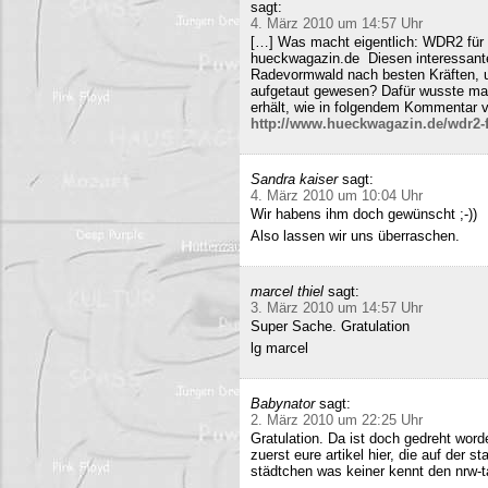
sagt:
4. März 2010 um 14:57 Uhr
[…] Was macht eigentlich: WDR2 für 
hueckwagazin.de Diesen interessante
Radevormwald nach besten Kräften, un
aufgetaut gewesen? Dafür wusste m
erhält, wie in folgendem Kommentar v
http://www.hueckwagazin.de/wdr2-fu
Sandra kaiser
sagt:
4. März 2010 um 10:04 Uhr
Wir habens ihm doch gewünscht ;-))
Also lassen wir uns überraschen.
marcel thiel
sagt:
3. März 2010 um 14:57 Uhr
Super Sache. Gratulation
lg marcel
Babynator
sagt:
2. März 2010 um 22:25 Uhr
Gratulation. Da ist doch gedreht word
zuerst eure artikel hier, die auf der s
städtchen was keiner kennt den nrw-t