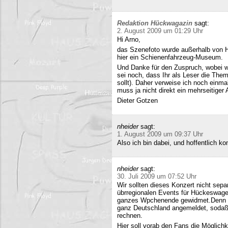
Redaktion Hückwagazin
sagt:
2. August 2009 um 01:29 Uhr
Hi Arno,
das Szenefoto wurde außerhalb von H
hier ein Schienenfahrzeug-Museum.
Und Danke für den Zuspruch, wobei w
sei noch, dass Ihr als Leser die The
sollt). Daher verweise ich noch einma
muss ja nicht direkt ein mehrseitiger A
Dieter Gotzen
nheider
sagt:
1. August 2009 um 09:37 Uhr
Also ich bin dabei, und hoffentlich 
nheider
sagt:
30. Juli 2009 um 07:52 Uhr
Wir sollten dieses Konzert nicht sepa
übrregionalen Events für Hückeswagen
ganzes Wpchenende gewidmet.Denn se
ganz Deutschland angemeldet, sodaß 
rechnen.
Hier soll vorab den Fans die Möglich