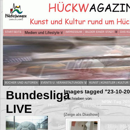
STARTSEITE
Medien und Lifestyle
IMPRESSUM
BILDER EINER STADT
DAS K
BÜCHER UND AUTOREN
EVENTS U. VERANSTALTUNGEN
KUNST | KÜNSTLER | KULTUR
Bundesliga
Images tagged "23-10-2
geschrieben von:
LIVE
[Zeige als Diashow]