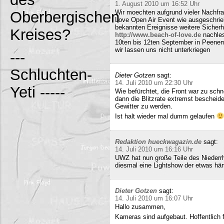
1. August 2010 um 16:52 Uhr
Oberbergischen
Wir moechten aufgrund vieler Nachfr
Love Open Air Event wie ausgeschrieb
bekannten Ereignisse weitere Sicherh
Kreises?
http://www.beach-of-love.de
nachles
10ten bis 12ten September in Peene
wir lassen uns nicht unterkriegen
---
Schluchten-
Dieter Gotzen
sagt:
14. Juli 2010 um 22:30 Uhr
Yeti -----
Wie befürchtet, die Front war zu schne
dann die Blitzrate extremst bescheide
Gewitter zu werden.
Ist halt wieder mal dumm gelaufen
Redaktion hueckwagazin.de
sagt:
14. Juli 2010 um 16:16 Uhr
UWZ hat nun große Teile des Niederrhe
diesmal eine Lightshow der etwas härt
Dieter Gotzen
sagt:
14. Juli 2010 um 16:07 Uhr
Hallo zusammen,
Kameras sind aufgebaut. Hoffentlich f