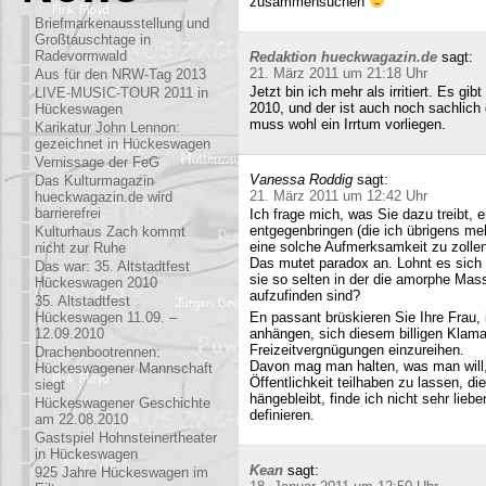
zusammensuchen
Briefmarkenausstellung und
Großtauschtage in
Radevormwald
Redaktion hueckwagazin.de
sagt:
21. März 2011 um 21:18 Uhr
Aus für den NRW-Tag 2013
Jetzt bin ich mehr als irritiert. Es g
LIVE-MUSIC-TOUR 2011 in
2010, und der ist auch noch sachlich
Hückeswagen
muss wohl ein Irrtum vorliegen.
Karikatur John Lennon:
gezeichnet in Hückeswagen
Vernissage der FeG
Vanessa Roddig
sagt:
Das Kulturmagazin
21. März 2011 um 12:42 Uhr
hueckwagazin.de wird
barrierefrei
Ich frage mich, was Sie dazu treibt
entgegenbringen (die ich übrigens meh
Kulturhaus Zach kommt
eine solche Aufmerksamkeit zu zollen
nicht zur Ruhe
Das mutet paradox an. Lohnt es sich n
Das war: 35. Altstadtfest
sie so selten in der die amorphe Ma
Hückeswagen 2010
aufzufinden sind?
35. Altstadtfest
Hückeswagen 11.09. –
En passant brüskieren Sie Ihre Frau,
12.09.2010
anhängen, sich diesem billigen Klamau
Freizeitvergnügungen einzureihen.
Drachenbootrennen:
Davon mag man halten, was man will,
Hückeswagener Mannschaft
Öffentlichkeit teilhaben zu lassen, di
siegt
hängebleibt, finde ich nicht sehr lieb
Hückeswagener Geschichte
definieren.
am 22.08.2010
Gastspiel Hohnsteinertheater
in Hückeswagen
Kean
sagt:
925 Jahre Hückeswagen im