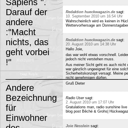
Sapiens`".
Darauf der
Redaktion hueckwagazin.de
sagt:
10. September 2010 um 16:54 Uhr
andere
Wahrscheinlich wird es keinen in Hück
Wettervorhersage am Donnerstagabe
:"Macht
nichts, das
Redaktion hueckwagazin.de
sagt:
20. August 2010 um 14:38 Uhr
Hallo Joie,
geht vorbei
das war wohl etwas vorschnell. Leide
jedoch nicht verstehen muss.
!"
Aus meiner Sicht geht es auch nicht 
war gänzlich ungeeignet für eine solc
_________________________
Sicherheitskonzept versagt. Meine pe
nicht genehmigen dürfen.
Gruß Dieter
Andere
Bezeichnung
Radio User
sagt:
2. August 2010 um 17:07 Uhr
für
Gratulations man, radio sunshine liv
blog post Bêché & Grohs| Hückwagazi
Einwohner
des
Joie Nesslein
sagt: