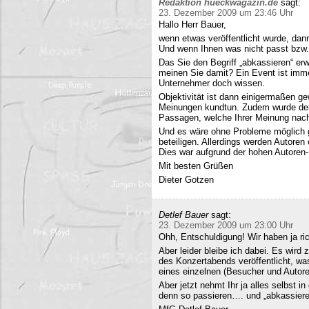
Redaktion hueckwagazin.de
sagt:
23. Dezember 2009 um 23:46 Uhr
Hallo Herr Bauer,
wenn etwas veröffentlicht wurde, dan
Und wenn Ihnen was nicht passt bzw
Das Sie den Begriff „abkassieren“ erwä
meinen Sie damit? Ein Event ist immer
Unternehmer doch wissen.
Objektivität ist dann einigermaßen g
Meinungen kundtun. Zudem wurde der 
Passagen, welche Ihrer Meinung nach 
Und es wäre ohne Probleme möglich g
beteiligen. Allerdings werden Autore
Dies war aufgrund der hohen Autoren
Mit besten Grüßen
Dieter Gotzen
Detlef Bauer
sagt:
23. Dezember 2009 um 23:00 Uhr
Ohh, Entschuldigung! Wir haben ja ri
Aber leider bleibe ich dabei. Es wird
des Konzertabends veröffentlicht, was
eines einzelnen (Besucher und Autoren
Aber jetzt nehmt Ihr ja alles selbst 
denn so passieren…. und „abkassieren“