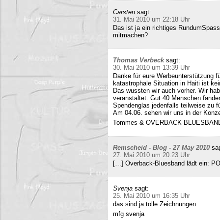
Carsten
sagt:
31. Mai 2010 um 22:18 Uhr
Das ist ja ein richtiges RundumSpas
mitmachen?
Thomas Verbeck
sagt:
30. Mai 2010 um 13:39 Uhr
Danke für eure Werbeunterstützung für
katastrophale Situation in Haiti ist k
Das wussten wir auch vorher. Wir ha
veranstaltet. Gut 40 Menschen fand
Spendenglas jedenfalls teilweise zu f
Am 04.06. sehen wir uns in der Konz
Tommes & OVERBACK-BLUESBAN
Remscheid - Blog - 27 May 2010
sa
27. Mai 2010 um 20:23 Uhr
[…] Overback-Bluesband lädt ein: P
Svenja
sagt:
25. Mai 2010 um 16:35 Uhr
das sind ja tolle Zeichnungen
mfg svenja