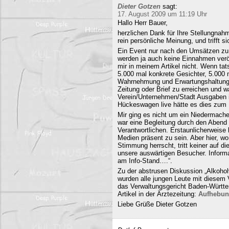
Dieter Gotzen
sagt:
17. August 2009 um 11:19 Uhr
Hallo Herr Bauer,
herzlichen Dank für Ihre Stellungnahm
rein persönliche Meinung, und trifft s
Ein Event nur nach den Umsätzen zu b
werden ja auch keine Einnahmen veröf
mir in meinem Artikel nicht. Wenn ta
5.000 mal konkrete Gesichter, 5.000 
Wahrnehmung und Erwartungshaltung. 
Zeitung oder Brief zu erreichen und
Verein/Unternehmen/Stadt Ausgaben i
Hückeswagen live hätte es dies zum N
Mir ging es nicht um ein Niedermache
war eine Begleitung durch den Abend 
Verantwortlichen. Erstaunlicherweise 
Medien präsent zu sein. Aber hier, 
Stimmung herrscht, tritt keiner auf 
unsere auswärtigen Besucher. Informa
am Info-Stand….“.
Zu der abstrusen Diskussion „Alkohol
wurden alle jungen Leute mit diesem
das Verwaltungsgericht Baden-Württe
Artikel in der Ärztezeitung:
Aufhebun
Liebe Grüße Dieter Gotzen