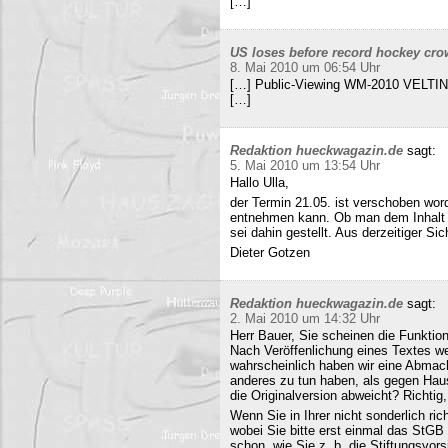
[…]
US loses before record hockey cro
8. Mai 2010 um 06:54 Uhr
[…] Public-Viewing WM-2010 VELTINS
[…]
Redaktion hueckwagazin.de
sagt:
5. Mai 2010 um 13:54 Uhr
Hallo Ulla,
der Termin 21.05. ist verschoben wor
entnehmen kann. Ob man dem Inhalt d
sei dahin gestellt. Aus derzeitiger Si
Dieter Gotzen
Redaktion hueckwagazin.de
sagt:
2. Mai 2010 um 14:32 Uhr
Herr Bauer, Sie scheinen die Funkti
Nach Veröffenlichung eines Textes wer
wahrscheinlich haben wir eine Abmac
anderes zu tun haben, als gegen Hau
die Originalversion abweicht? Richtig, 
Wenn Sie in Ihrer nicht sonderlich r
wobei Sie bitte erst einmal das StG
schon, wie Sie z. b. die Stiftungsvors