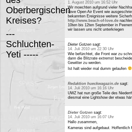
1. August 2010 um 16:52 Uhr
Oberbergischen
Wir moechten aufgrund vieler Nachfr
Love Open Air Event wie ausgeschrieb
bekannten Ereignisse weitere Sicherh
Kreises?
http://www.beach-of-love.de
nachles
10ten bis 12ten September in Peene
wir lassen uns nicht unterkriegen
---
Schluchten-
Dieter Gotzen
sagt:
14. Juli 2010 um 22:30 Uhr
Yeti -----
Wie befürchtet, die Front war zu schne
dann die Blitzrate extremst bescheide
Gewitter zu werden.
Ist halt wieder mal dumm gelaufen
Redaktion hueckwagazin.de
sagt:
14. Juli 2010 um 16:16 Uhr
UWZ hat nun große Teile des Niederrhe
diesmal eine Lightshow der etwas härt
Dieter Gotzen
sagt:
14. Juli 2010 um 16:07 Uhr
Hallo zusammen,
Kameras sind aufgebaut. Hoffentlich f