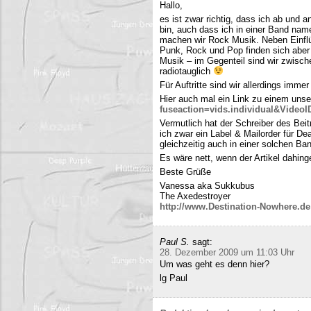
Hallo,
es ist zwar richtig, dass ich ab und
bin, auch dass ich in einer Band name
machen wir Rock Musik. Neben Einfl
Punk, Rock und Pop finden sich aber 
Musik – im Gegenteil sind wir zwisch
radiotauglich
Für Auftritte sind wir allerdings imme
Hier auch mal ein Link zu einem uns
fuseaction=vids.individual&Video
Vermutlich hat der Schreiber des Be
ich zwar ein Label & Mailorder für De
gleichzeitig auch in einer solchen Ba
Es wäre nett, wenn der Artikel dahing
Beste Grüße
Vanessa aka Sukkubus
The Axedestroyer
http://www.Destination-Nowhere.de
Paul S.
sagt:
28. Dezember 2009 um 11:03 Uhr
Um was geht es denn hier?
lg Paul