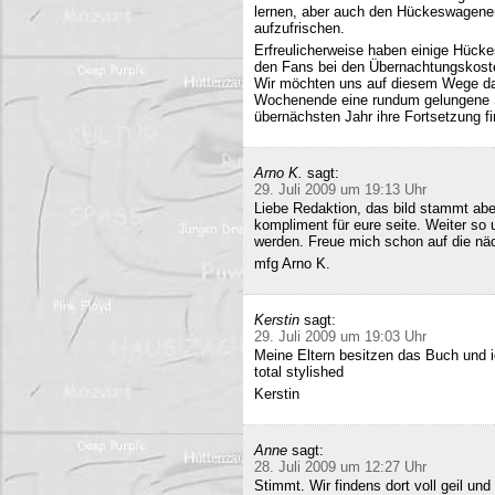
lernen, aber auch den Hückeswagener
aufzufrischen.
Erfreulicherweise haben einige Hücke
den Fans bei den Übernachtungskost
Wir möchten uns auf diesem Wege da
Wochenende eine rundum gelungene Sa
übernächsten Jahr ihre Fortsetzung fi
Arno K.
sagt:
29. Juli 2009 um 19:13 Uhr
Liebe Redaktion, das bild stammt a
kompliment für eure seite. Weiter so
werden. Freue mich schon auf die nä
mfg Arno K.
Kerstin
sagt:
29. Juli 2009 um 19:03 Uhr
Meine Eltern besitzen das Buch und 
total stylished
Kerstin
Anne
sagt:
28. Juli 2009 um 12:27 Uhr
Stimmt. Wir findens dort voll geil und 