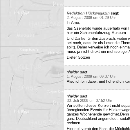
Redaktion Hückwagazin
sagt:
2. August 2009 um 01:29 Uhr
Hi Arno,
das Szenefoto wurde außerhalb von H
hier ein Schienenfahrzeug-Museum.
Und Danke für den Zuspruch, wobei w
sei noch, dass Ihr als Leser die The
sollt). Daher verweise ich noch einma
muss ja nicht direkt ein mehrseitiger A
Dieter Gotzen
nheider
sagt:
1. August 2009 um 09:37 Uhr
Also ich bin dabei, und hoffentlich 
nheider
sagt:
30. Juli 2009 um 07:52 Uhr
Wir sollten dieses Konzert nicht sepa
übrregionalen Events für Hückeswagen
ganzes Wpchenende gewidmet.Denn se
ganz Deutschland angemeldet, sodaß 
rechnen.
Hier soll vorab den Fans die Möglich