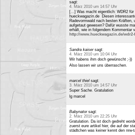
sagt:
4. März 2010 um 14:57 Uhr
[…] Was macht eigentlich: WDR2 für 
hueckwagazin.de Diesen interessante
Radevormwald nach besten Kräften, un
aufgetaut gewesen? Dafür wusste m
erhält, wie in folgendem Kommentar v
http://www.hueckwagazin.de/wdr2-fu
Sandra kaiser
sagt:
4. März 2010 um 10:04 Uhr
Wir habens ihm doch gewünscht ;-))
Also lassen wir uns überraschen.
marcel thiel
sagt:
3. März 2010 um 14:57 Uhr
Super Sache. Gratulation
lg marcel
Babynator
sagt:
2. März 2010 um 22:25 Uhr
Gratulation. Da ist doch gedreht word
zuerst eure artikel hier, die auf der s
städtchen was keiner kennt den nrw-t