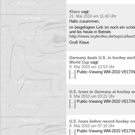
Klaus
sagt:
21. Mai 2010 um 11:40 Uhr
Hallo zusammen,
im beigefügten Link ist noch ein sch
und bis heute in Betrieb.
http://www.myknifes.de/topics/bec
Gruß Klaus
Germany beats U.S. in hockey worl
World Cup
sagt:
9. Mai 2010 um 13:53 Uhr
[…] Public-Viewing WM-2010 VELTINS
[…]
U.S. loses to Germany at hockey w
9. Mai 2010 um 03:21 Uhr
[…] Public-Viewing WM-2010 VELTINS
[…]
U.S. loses before record hockey cr
8. Mai 2010 um 07:10 Uhr
[…] Public-Viewing WM-2010 VELTINS