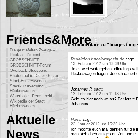
Friends&More
0 Kommentare zu “Images tagg
Die gestiefelten Zwerge –
Rock as it´s best –
Redaktion hueckwagazin.de
sagt:
GROBSCHNITT
13. Februar 2012 um 13:39 Uhr
GROBSCHNITT-Forum
Ja es wird weitergehen, allerdings völ
Overback Bluesband
Hückeswagen liegen. Jedoch dauert di
Photographie Dieter Gotzen
Stadt Hückeswagen
Stadtkulturverband
Johannes P.
sagt:
Hückeswagen
13. Februar 2012 um 11:18 Uhr
Waterbölles Remscheid
Geht es hier noch weiter? Der letzte
Wikipedia der Stadt
Johannes
Hückeswagen
Aktuelle
Hansi
sagt:
22. Januar 2012 um 15:35 Uhr
Ich möchte euch mal danken für die i
News
man sich doch einiges an Zeit und m