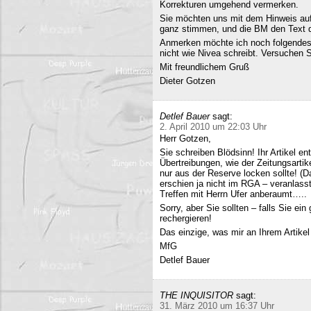
Korrekturen umgehend vermerken.
Sie möchten uns mit dem Hinweis auf 
ganz stimmen, und die BM den Text q
Anmerken möchte ich noch folgendes
nicht wie Nivea schreibt. Versuchen 
Mit freundlichem Gruß
Dieter Gotzen
Detlef Bauer
sagt:
2. April 2010 um 22:03 Uhr
Herr Gotzen,
Sie schreiben Blödsinn! Ihr Artikel 
Übertreibungen, wie der Zeitungsartik
nur aus der Reserve locken sollte! (D
erschien ja nicht im RGA – veranlasst
Treffen mit Herrn Ufer anberaumt…..
Sorry, aber Sie sollten – falls Sie ei
rechergieren!
Das einzige, was mir an Ihrem Artikel
MfG
Detlef Bauer
THE INQUISITOR
sagt:
31. März 2010 um 16:37 Uhr