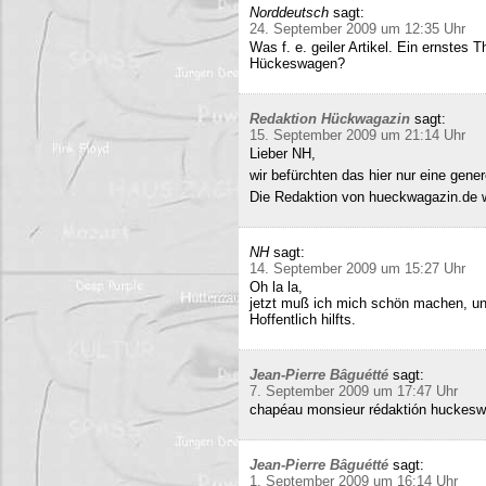
Norddeutsch
sagt:
24. September 2009 um 12:35 Uhr
Was f. e. geiler Artikel. Ein ernstes
Hückeswagen?
Redaktion Hückwagazin
sagt:
15. September 2009 um 21:14 Uhr
Lieber NH,
wir befürchten das hier nur eine gene
Die Redaktion von hueckwagazin.de 
NH
sagt:
14. September 2009 um 15:27 Uhr
Oh la la,
jetzt muß ich mich schön machen, un
Hoffentlich hilfts.
Jean-Pierre Bâguétté
sagt:
7. September 2009 um 17:47 Uhr
chapéau monsieur rédaktión huckeswa
Jean-Pierre Bâguétté
sagt:
1. September 2009 um 16:14 Uhr