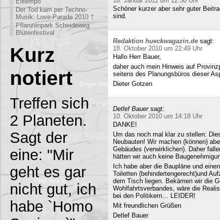
18. Januar 2011 um 12:50 Uhr
Eiltempo
Schöner kurzer aber sehr guter Beitra
Der Tod kam per Techno-
sind.
Musik: Love-Parade 2010 †
Pflanzenpark Scheideweg:
Blütenfestival
Redaktion hueckwagazin.de
sagt:
Kurz
18. Oktober 2010 um 22:49 Uhr
Hallo Herr Bauer,
daher auch mein Hinweis auf Provinz
notiert
seitens des Planungsbüros dieser Asp
Dieter Gotzen
Treffen sich
Detlef Bauer
sagt:
2 Planeten.
10. Oktober 2010 um 14:18 Uhr
DANKE!
Sagt der
Um das noch mal klar zu stellen: Dies
Neubauten! Wir machen (können) abe
Gebäudes (verwirklichen). Daher fall
eine: "Mir
hätten wir auch keine Baugenehmigun
Ich habe aber die Baupläne und eine
geht es gar
Toiletten (behindertengerecht)und Au
dem Tisch liegen. Bekämen wir die G
nicht gut, ich
Wohlfahrtsverbandes, wäre die Realisi
bei den Politikern… LEIDER!
habe `Homo
Mit freundlichen Grüßen
Detlef Bauer