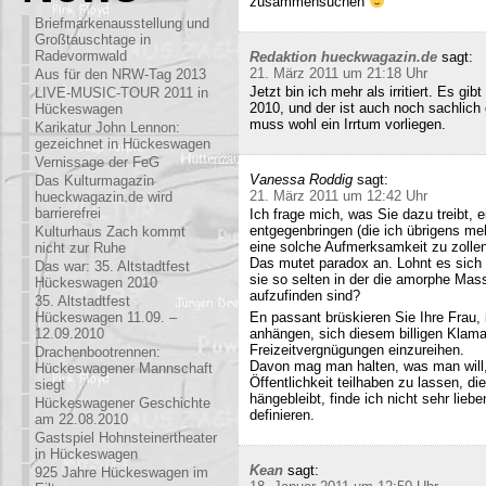
zusammensuchen
Briefmarkenausstellung und
Großtauschtage in
Radevormwald
Redaktion hueckwagazin.de
sagt:
21. März 2011 um 21:18 Uhr
Aus für den NRW-Tag 2013
Jetzt bin ich mehr als irritiert. Es g
LIVE-MUSIC-TOUR 2011 in
2010, und der ist auch noch sachlich
Hückeswagen
muss wohl ein Irrtum vorliegen.
Karikatur John Lennon:
gezeichnet in Hückeswagen
Vernissage der FeG
Vanessa Roddig
sagt:
Das Kulturmagazin
21. März 2011 um 12:42 Uhr
hueckwagazin.de wird
barrierefrei
Ich frage mich, was Sie dazu treibt
entgegenbringen (die ich übrigens meh
Kulturhaus Zach kommt
eine solche Aufmerksamkeit zu zollen
nicht zur Ruhe
Das mutet paradox an. Lohnt es sich n
Das war: 35. Altstadtfest
sie so selten in der die amorphe Ma
Hückeswagen 2010
aufzufinden sind?
35. Altstadtfest
Hückeswagen 11.09. –
En passant brüskieren Sie Ihre Frau,
12.09.2010
anhängen, sich diesem billigen Klamau
Freizeitvergnügungen einzureihen.
Drachenbootrennen:
Davon mag man halten, was man will,
Hückeswagener Mannschaft
Öffentlichkeit teilhaben zu lassen, di
siegt
hängebleibt, finde ich nicht sehr lieb
Hückeswagener Geschichte
definieren.
am 22.08.2010
Gastspiel Hohnsteinertheater
in Hückeswagen
Kean
sagt:
925 Jahre Hückeswagen im