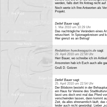
werden, falls dort Ihr Antrag nicht a
Noch werte ich Ihre Antworten als Verz
Projekt.
Detlef Bauer
sagt:
1. Mai 2010 um 10:29 Uhr
Das nachträgliche Verändern eines Art
retuschiert. In Spionagekreisen und k
Hier grenzt es an Betrug!
Redaktion hueckwagazin.de
sagt:
29. April 2010 um 22:58 Uhr
Herr Bauer, wo schreibe ich im Artike
Ansonsten hab ich Euch auch alle ganz
Gruß D. Gotzen
Detlef Bauer
sagt:
25. April 2010 um 22:54 Uhr
Der Blödsinn besteht in der Behauptu
ein Haus für Vereine des Stadtkultur
lasst uns doch erst mal das Pferd vo
verschwinden lassen, dann kommt auc
Zeit, da alles ehrenamtlich läuft, das
leider auch nicht gewürdigt. Lieber 