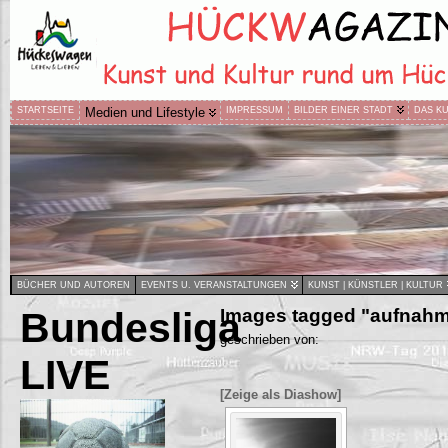
STARTSEITE
Medien und Lifestyle
IMPRESSUM
BILDER EINER STADT
DAS K
BÜCHER UND AUTOREN
EVENTS U. VERANSTALTUNGEN
KUNST | KÜNSTLER | KULTUR
Bundesliga
Images tagged "aufnah
geschrieben von:
LIVE
[Zeige als Diashow]