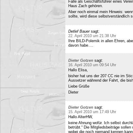
Falle als Geschäftsführer eines Verei
Haus Zach gehören.
Aber noch einmal mein Hinweis: wenn i
sollte, wird diese selbstverständlich so
Detlef Bauer
sagt:
22. April 2010 um 21:38 Uhr
Ihre BILD-Polemik in allen Ehren, aber
davon habe….
Dieter Gotzen
sagt:
16. April 2010 um 09:54 Uhr
Hallo Elisa,
bisher hat uns der 207 CC nie im Stich
Aussetzer während der Fahrt, die bish
Liebe Grüße
Dieter
Dieter Gotzen
sagt:
15. April 2010 um 17:49 Uhr
Hallo AlterHW,
keine Ahnung wofür. Ich selbst durc
betrübt.“ Die Mitgliedsbeiträge sollen
wobei die noch niemand kennen kann