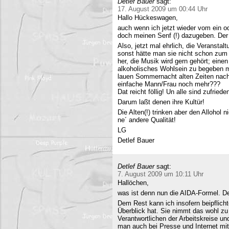
Detlef Bauer
sagt:
17. August 2009 um 00:44 Uhr
Hallo Hückeswagen,
auch wenn ich jetzt wieder vom ein o
doch meinen Senf (!) dazugeben. Der A
Also, jetzt mal ehrlich, die Veranstalt
sonst hätte man sie nicht schon zum 
her, die Musik wird gern gehört; eine
alkoholisches Wohlsein zu begeben mi
lauen Sommernacht alten Zeiten nac
einfache Mann/Frau noch mehr???
Dat reicht föllig! Un alle sind zufriede
Darum laßt denen ihre Kultür!
Die Alten(!) trinken aber den Allohol 
ne´ andere Qualität!
LG
Detlef Bauer
Detlef Bauer
sagt:
7. August 2009 um 10:11 Uhr
Hallöchen,
was ist denn nun die AIDA-Formel. Der
Dem Rest kann ich insofern beipflich
Überblick hat. Sie nimmt das wohl zu 
Verantwortlichen der Arbeitskreise un
man auch bei Presse und Internet mit