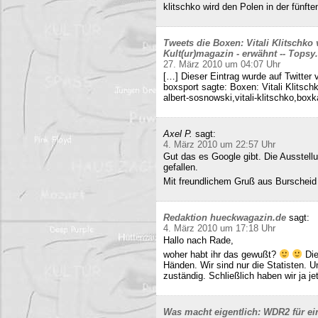
klitschko wird den Polen in der fünft
Tweets die Boxen: Vitali Klitschko
Kult(ur)magazin - erwähnt -- Tops
27. März 2010 um 04:07 Uhr
[…] Dieser Eintrag wurde auf Twitter 
boxsport sagte: Boxen: Vitali Klitsc
albert-sosnowski,vitali-klitschko,b
Axel P.
sagt:
4. März 2010 um 22:57 Uhr
Gut das es Google gibt. Die Ausstell
gefallen.
Mit freundlichem Gruß aus Burscheid
Redaktion hueckwagazin.de
sagt:
4. März 2010 um 17:18 Uhr
Hallo nach Rade,
woher habt ihr das gewußt?
Die
Händen. Wir sind nur die Statisten. 
zuständig. Schließlich haben wir ja j
Was macht eigentlich: WDR2 für ein