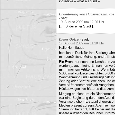
incredible – what a sound –
Erweiterung von Hückwagazin: die 
-
sagt:
19. August 2009 um 12:26 Uhr
[…] Bilder einer Stadt […]
Dieter Gotzen
sagt:
17. August 2009 um 11:19 Uhr
Hallo Herr Bauer,
herzlichen Dank für Ihre Stellungnahm
rein persönliche Meinung, und trifft s
Ein Event nur nach den Umsätzen zu b
werden ja auch keine Einnahmen veröf
mir in meinem Artikel nicht. Wenn ta
5.000 mal konkrete Gesichter, 5.000 
Wahrnehmung und Erwartungshaltung. 
Zeitung oder Brief zu erreichen und
Verein/Unternehmen/Stadt Ausgaben i
Hückeswagen live hätte es dies zum N
Mir ging es nicht um ein Niedermache
war eine Begleitung durch den Abend 
Verantwortlichen. Erstaunlicherweise 
Medien präsent zu sein. Aber hier, 
Stimmung herrscht, tritt keiner auf 
unsere auswärtigen Besucher. Informa