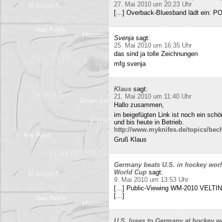
27. Mai 2010 um 20:23 Uhr
[…] Overback-Bluesband lädt ein: P
Svenja
sagt:
25. Mai 2010 um 16:35 Uhr
das sind ja tolle Zeichnungen
mfg svenja
Klaus
sagt:
21. Mai 2010 um 11:40 Uhr
Hallo zusammen,
im beigefügten Link ist noch ein sch
und bis heute in Betrieb.
http://www.myknifes.de/topics/bec
Gruß Klaus
Germany beats U.S. in hockey worl
World Cup
sagt:
9. Mai 2010 um 13:53 Uhr
[…] Public-Viewing WM-2010 VELTINS
[…]
U.S. loses to Germany at hockey w