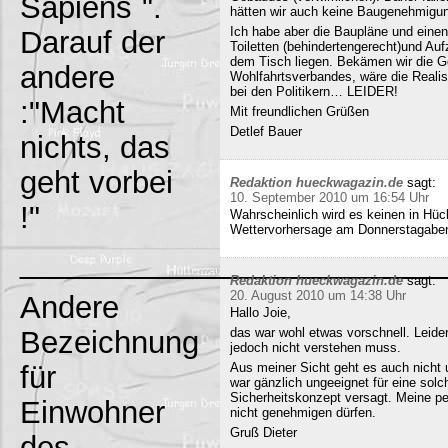
Sapiens`".
hätten wir auch keine Baugenehmigun
Ich habe aber die Baupläne und eine
Darauf der
Toiletten (behindertengerecht)und Au
dem Tisch liegen. Bekämen wir die G
andere
Wohlfahrtsverbandes, wäre die Realisi
bei den Politikern… LEIDER!
:"Macht
Mit freundlichen Grüßen
Detlef Bauer
nichts, das
geht vorbei
Redaktion hueckwagazin.de
sagt:
10. September 2010 um 16:54 Uhr
!"
Wahrscheinlich wird es keinen in Hück
Wettervorhersage am Donnerstagabe
_________________________
Redaktion hueckwagazin.de
sagt:
20. August 2010 um 14:38 Uhr
Andere
Hallo Joie,
Bezeichnung
das war wohl etwas vorschnell. Leide
jedoch nicht verstehen muss.
für
Aus meiner Sicht geht es auch nicht 
war gänzlich ungeeignet für eine solc
Sicherheitskonzept versagt. Meine pe
Einwohner
nicht genehmigen dürfen.
Gruß Dieter
des