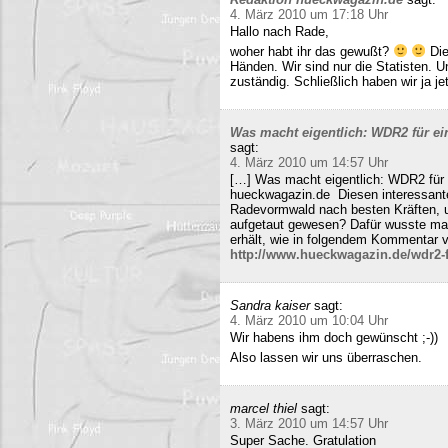
4. März 2010 um 17:18 Uhr
Hallo nach Rade,
woher habt ihr das gewußt?
Die
Händen. Wir sind nur die Statisten. 
zuständig. Schließlich haben wir ja j
Was macht eigentlich: WDR2 für ein
sagt:
4. März 2010 um 14:57 Uhr
[…] Was macht eigentlich: WDR2 für 
hueckwagazin.de Diesen interessante
Radevormwald nach besten Kräften, un
aufgetaut gewesen? Dafür wusste m
erhält, wie in folgendem Kommentar v
http://www.hueckwagazin.de/wdr2-fu
Sandra kaiser
sagt:
4. März 2010 um 10:04 Uhr
Wir habens ihm doch gewünscht ;-))
Also lassen wir uns überraschen.
marcel thiel
sagt:
3. März 2010 um 14:57 Uhr
Super Sache. Gratulation