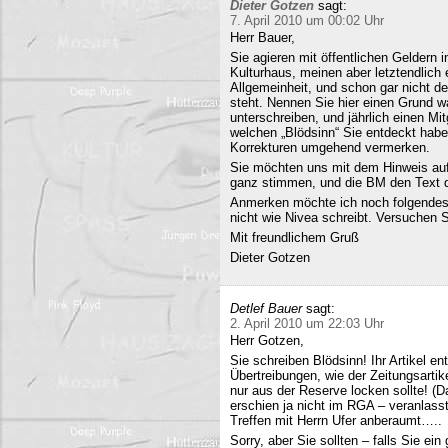
Dieter Gotzen
sagt:
7. April 2010 um 00:02 Uhr
Herr Bauer,
Sie agieren mit öffentlichen Geldern 
Kulturhaus, meinen aber letztendlich
Allgemeinheit, und schon gar nicht d
steht. Nennen Sie hier einen Grund wa
unterschreiben, und jährlich einen Mi
welchen „Blödsinn“ Sie entdeckt habe
Korrekturen umgehend vermerken.
Sie möchten uns mit dem Hinweis auf 
ganz stimmen, und die BM den Text q
Anmerken möchte ich noch folgendes
nicht wie Nivea schreibt. Versuchen 
Mit freundlichem Gruß
Dieter Gotzen
Detlef Bauer
sagt:
2. April 2010 um 22:03 Uhr
Herr Gotzen,
Sie schreiben Blödsinn! Ihr Artikel 
Übertreibungen, wie der Zeitungsartik
nur aus der Reserve locken sollte! (D
erschien ja nicht im RGA – veranlasst
Treffen mit Herrn Ufer anberaumt…..
Sorry, aber Sie sollten – falls Sie ei