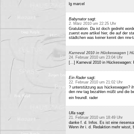
lg marcel
Babynator
sagt:
2. März 2010 um 22:25 Uhr
Gratulation. Da ist doch gedreht word
zuerst eure artikel hier, die auf der s
städtchen was keiner kennt den nrw-t
Karneval 2010 in Hückeswagen | Hü
24. Februar 2010 um 23:04 Uhr
[…] Karneval 2010 in Hückeswagen:
Ein Rader
sagt:
22. Februar 2010 um 21:02 Uhr
? unterstützung aus hückeswagen? ihr
den nrw tag bezahlen müßt und die b
ein freundl. rader
Ulla
sagt:
21. Februar 2010 um 18:49 Uhr
danke f. d. Infos. Es ist eine riesens
Wenn ihr i. d. Redaktion mehr wisst, b