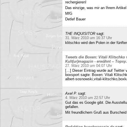
rechergieren!
Das einzige, was mir an Ihrem Artikel
MfG
Detlef Bauer
THE INQUISITOR
sagt:
31. März 2010 um 16:37 Uhr
klitschko wird den Polen in der fünft
Tweets die Boxen: Vitali Klitschko
Kult(ur)magazin - erwähnt -- Tops
27. März 2010 um 04:07 Uhr
[…] Dieser Eintrag wurde auf Twitter 
boxsport sagte: Boxen: Vitali Klitsc
albert-sosnowski,vitali-klitschko,b
Axel P.
sagt:
4. März 2010 um 22:57 Uhr
Gut das es Google gibt. Die Ausstell
gefallen.
Mit freundlichem Gruß aus Burscheid
Redaktion hueckwagazin.de
sagt: