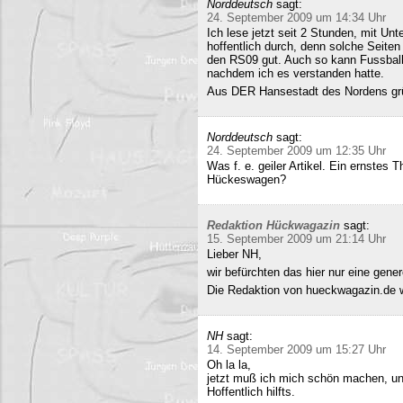
Norddeutsch
sagt:
24. September 2009 um 14:34 Uhr
Ich lese jetzt seit 2 Stunden, mit Un
hoffentlich durch, denn solche Seiten 
den RS09 gut. Auch so kann Fussball 
nachdem ich es verstanden hatte.
Aus DER Hansestadt des Nordens gr
Norddeutsch
sagt:
24. September 2009 um 12:35 Uhr
Was f. e. geiler Artikel. Ein ernstes
Hückeswagen?
Redaktion Hückwagazin
sagt:
15. September 2009 um 21:14 Uhr
Lieber NH,
wir befürchten das hier nur eine gene
Die Redaktion von hueckwagazin.de 
NH
sagt:
14. September 2009 um 15:27 Uhr
Oh la la,
jetzt muß ich mich schön machen, un
Hoffentlich hilfts.