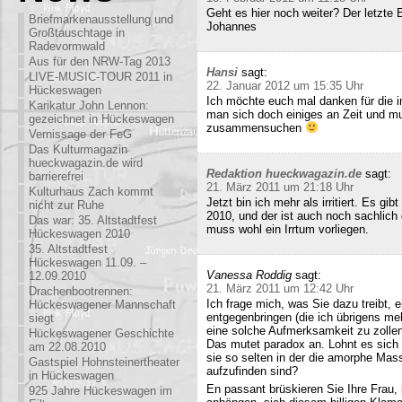
Geht es hier noch weiter? Der letzte
Briefmarkenausstellung und
Johannes
Großtauschtage in
Radevormwald
Aus für den NRW-Tag 2013
Hansi
sagt:
LIVE-MUSIC-TOUR 2011 in
22. Januar 2012 um 15:35 Uhr
Hückeswagen
Ich möchte euch mal danken für die i
Karikatur John Lennon:
man sich doch einiges an Zeit und m
gezeichnet in Hückeswagen
zusammensuchen
Vernissage der FeG
Das Kulturmagazin
hueckwagazin.de wird
Redaktion hueckwagazin.de
sagt:
barrierefrei
21. März 2011 um 21:18 Uhr
Kulturhaus Zach kommt
Jetzt bin ich mehr als irritiert. Es g
nicht zur Ruhe
2010, und der ist auch noch sachlich
Das war: 35. Altstadtfest
muss wohl ein Irrtum vorliegen.
Hückeswagen 2010
35. Altstadtfest
Hückeswagen 11.09. –
Vanessa Roddig
sagt:
12.09.2010
21. März 2011 um 12:42 Uhr
Drachenbootrennen:
Ich frage mich, was Sie dazu treibt
Hückeswagener Mannschaft
entgegenbringen (die ich übrigens meh
siegt
eine solche Aufmerksamkeit zu zollen
Hückeswagener Geschichte
Das mutet paradox an. Lohnt es sich n
am 22.08.2010
sie so selten in der die amorphe Ma
Gastspiel Hohnsteinertheater
aufzufinden sind?
in Hückeswagen
En passant brüskieren Sie Ihre Frau,
925 Jahre Hückeswagen im