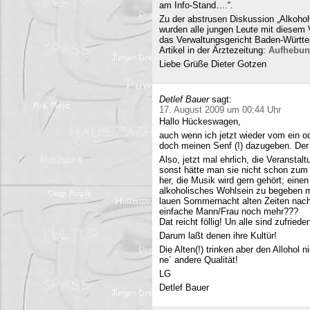
am Info-Stand….“.
Zu der abstrusen Diskussion „Alkohol
wurden alle jungen Leute mit diesem
das Verwaltungsgericht Baden-Württe
Artikel in der Ärztezeitung:
Aufhebun
Liebe Grüße Dieter Gotzen
Detlef Bauer
sagt:
17. August 2009 um 00:44 Uhr
Hallo Hückeswagen,
auch wenn ich jetzt wieder vom ein o
doch meinen Senf (!) dazugeben. Der A
Also, jetzt mal ehrlich, die Veranstalt
sonst hätte man sie nicht schon zum 
her, die Musik wird gern gehört; eine
alkoholisches Wohlsein zu begeben mi
lauen Sommernacht alten Zeiten nac
einfache Mann/Frau noch mehr???
Dat reicht föllig! Un alle sind zufriede
Darum laßt denen ihre Kultür!
Die Alten(!) trinken aber den Allohol 
ne´ andere Qualität!
LG
Detlef Bauer