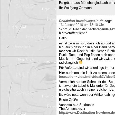
Es grüsst aus Mönchengladbach ein 
Ihr Wolfgang Ortmann
Redaktion hueckwagazin.de
sagt:
13. Januar 2010 um 13:10 Uhr
*Anm. d. Red.: der nachstehende Tex
hier veröffentlicht.*
Hallo,
es ist zwar richtig, dass ich ab und
bin, auch dass ich in einer Band name
machen wir Rock Musik. Neben Einfl
Punk, Rock und Pop finden sich aber 
Musik – im Gegenteil sind wir zwisch
radiotauglich
Für Auftritte sind wir allerdings imme
Hier auch mal ein Link zu einem uns
fuseaction=vids.individual&Video
Vermutlich hat der Schreiber des Be
ich zwar ein Label & Mailorder für De
gleichzeitig auch in einer solchen Ba
Es wäre nett, wenn der Artikel dahing
Beste Grüße
Vanessa aka Sukkubus
The Axedestroyer
http://www.Destination-Nowhere.de