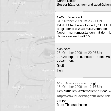
Danke Dieter!
Besser hätte es niemand ausdrücken
Detlef Bauer
sagt:
31. Oktober 2009 um 23:21 Uhr
DANKE! für Eure tolle und „O P J E K
Mitglieder des Stadtkulturverbandes 
Nobbi – nur rumgestanden mit den Hä
da was verwechselt???
Holli
sagt:
25. Oktober 2009 um 20:26 Uhr
Ja Groberpitter, du hattest Recht. E
zusammen.
Gruß
Holli
Marc Thiessenhusen
sagt:
18. Oktober 2009 um 12:16 Uhr
Den aktuellen Wetterbericht für das 
http://www.hueckwagazin.de/2009/10
Grüße
Marc Thiessenhusen