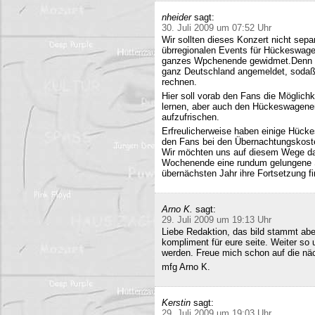
nheider
sagt:
30. Juli 2009 um 07:52 Uhr
Wir sollten dieses Konzert nicht sepa
übrregionalen Events für Hückeswagen
ganzes Wpchenende gewidmet.Denn se
ganz Deutschland angemeldet, sodaß 
rechnen.
Hier soll vorab den Fans die Möglich
lernen, aber auch den Hückeswagener
aufzufrischen.
Erfreulicherweise haben einige Hücke
den Fans bei den Übernachtungskost
Wir möchten uns auf diesem Wege da
Wochenende eine rundum gelungene Sa
übernächsten Jahr ihre Fortsetzung fi
Arno K.
sagt:
29. Juli 2009 um 19:13 Uhr
Liebe Redaktion, das bild stammt a
kompliment für eure seite. Weiter so
werden. Freue mich schon auf die nä
mfg Arno K.
Kerstin
sagt:
29. Juli 2009 um 19:03 Uhr