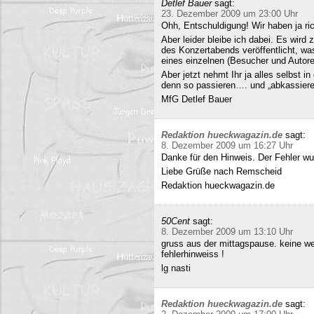
Detlef Bauer
sagt:
23. Dezember 2009 um 23:00 Uhr
Ohh, Entschuldigung! Wir haben ja ri
Aber leider bleibe ich dabei. Es wird
des Konzertabends veröffentlicht, was
eines einzelnen (Besucher und Autoren
Aber jetzt nehmt Ihr ja alles selbst 
denn so passieren…. und „abkassieren“
MfG Detlef Bauer
Redaktion hueckwagazin.de
sagt:
8. Dezember 2009 um 16:27 Uhr
Danke für den Hinweis. Der Fehler wur
Liebe Grüße nach Remscheid
Redaktion hueckwagazin.de
50Cent
sagt:
8. Dezember 2009 um 13:10 Uhr
gruss aus der mittagspause. keine we
fehlerhinweiss !
lg nasti
Redaktion hueckwagazin.de
sagt: