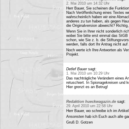
2. Mai 2010 um 14:32 Uhr
Herr Bauer, Sie scheinen die Funkti
Nach Veröffenlichung eines Textes wer
wahrscheinlich haben wir eine Abmac
anderes zu tun haben, als gegen Hau
die Originalversion abweicht? Richtig, 
Wenn Sie in Ihrer nicht sonderlich r
wobei Sie bitte erst einmal das StG
schon, wie Sie z. b. die Stiftungsvors
werden, falls dort Ihr Antrag nicht a
Noch werte ich Ihre Antworten als Verz
Projekt.
Detlef Bauer
sagt:
1. Mai 2010 um 10:29 Uhr
Das nachträgliche Verändern eines Art
retuschiert. In Spionagekreisen und k
Hier grenzt es an Betrug!
Redaktion hueckwagazin.de
sagt:
29. April 2010 um 22:58 Uhr
Herr Bauer, wo schreibe ich im Artike
Ansonsten hab ich Euch auch alle ganz
Gruß D. Gotzen