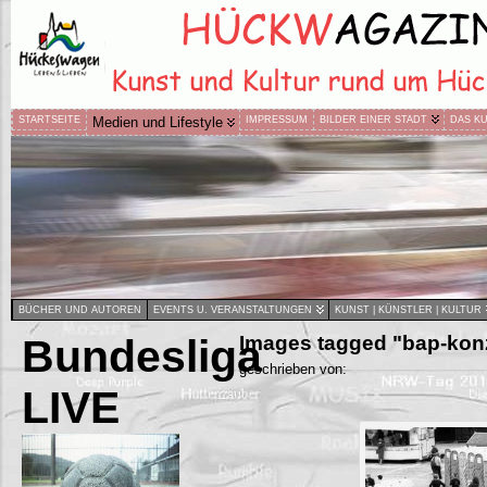
STARTSEITE
Medien und Lifestyle
IMPRESSUM
BILDER EINER STADT
DAS K
BÜCHER UND AUTOREN
EVENTS U. VERANSTALTUNGEN
KUNST | KÜNSTLER | KULTUR
Bundesliga
Images tagged "bap-kon
geschrieben von:
LIVE