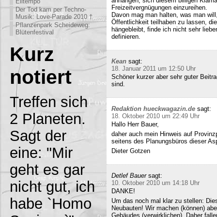
anhängen, sich diesem billigen Klamau
Eiltempo
Freizeitvergnügungen einzureihen.
Der Tod kam per Techno-
Davon mag man halten, was man will,
Musik: Love-Parade 2010 †
Öffentlichkeit teilhaben zu lassen, di
Pflanzenpark Scheideweg:
hängebleibt, finde ich nicht sehr lieb
Blütenfestival
definieren.
Kurz
Kean
sagt:
18. Januar 2011 um 12:50 Uhr
notiert
Schöner kurzer aber sehr guter Beitra
sind.
Treffen sich
Redaktion hueckwagazin.de
sagt:
2 Planeten.
18. Oktober 2010 um 22:49 Uhr
Hallo Herr Bauer,
Sagt der
daher auch mein Hinweis auf Provinz
seitens des Planungsbüros dieser Asp
eine: "Mir
Dieter Gotzen
geht es gar
Detlef Bauer
sagt:
nicht gut, ich
10. Oktober 2010 um 14:18 Uhr
DANKE!
habe `Homo
Um das noch mal klar zu stellen: Dies
Neubauten! Wir machen (können) abe
Gebäudes (verwirklichen). Daher fall