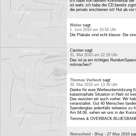
ich habe von deinem Kommentar die 
ist wahr, ich habe die CD bereits zigm
die jemals erschienen ist! Hut ab vor
Weber
sagt:
1. Juni 2010 um 10:55 Uhr
Die Plakate sind echt klasse. Die sin
Carsten
sagt:
31. Mai 2010 um 22:18 Uhr
Das ist ja ein richtiges RundumSpas
mitmachen?
Thomas Verbeck
sagt:
30. Mai 2010 um 13:39 Uhr
Danke für eure Werbeunterstützung für
katastrophale Situation in Haiti ist k
Das wussten wir auch vorher. Wir ha
veranstaltet. Gut 40 Menschen fand
Spendenglas jedenfalls teilweise zu f
Am 04.06. sehen wir uns in der Konz
Tommes & OVERBACK-BLUESBAN
Remscheid - Blog - 27 May 2010
sa