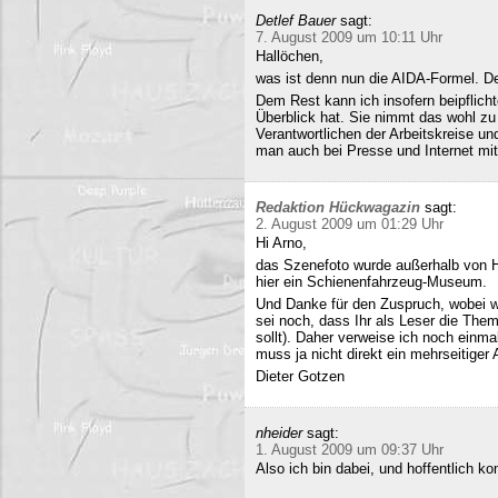
Detlef Bauer
sagt:
7. August 2009 um 10:11 Uhr
Hallöchen,
was ist denn nun die AIDA-Formel. Der
Dem Rest kann ich insofern beipflich
Überblick hat. Sie nimmt das wohl zu 
Verantwortlichen der Arbeitskreise un
man auch bei Presse und Internet mit
Redaktion Hückwagazin
sagt:
2. August 2009 um 01:29 Uhr
Hi Arno,
das Szenefoto wurde außerhalb von H
hier ein Schienenfahrzeug-Museum.
Und Danke für den Zuspruch, wobei w
sei noch, dass Ihr als Leser die The
sollt). Daher verweise ich noch einma
muss ja nicht direkt ein mehrseitiger A
Dieter Gotzen
nheider
sagt:
1. August 2009 um 09:37 Uhr
Also ich bin dabei, und hoffentlich 