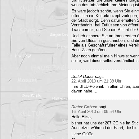
Damit setzen Sie unser kleines Maga
wenn das tatsächlich Ihre Meinung ist
Es wäre jedoch schön, wenn Sie einm
öffentlich ein Kulturkonzept vorlegen,
der Stadt sorgt. Denn dafür erhalten S
Verständnis: bei Zuflüssen von öffentl
Transparenz, und Sie die Pflicht der 
Und ich erinnere Sie an Ihren ersten
Sie von Blödsinn geschrieben, und di
Falle als Geschäftsführer eines Verei
Haus Zach gehören.
Aber noch einmal mein Hinweis: wenn i
sollte, wird diese selbstverständlich so
Detlef Bauer
sagt:
22. April 2010 um 21:38 Uhr
Ihre BILD-Polemik in allen Ehren, aber
davon habe….
Dieter Gotzen
sagt:
16. April 2010 um 09:54 Uhr
Hallo Elisa,
bisher hat uns der 207 CC nie im Stich
Aussetzer während der Fahrt, die bish
Liebe Grüße