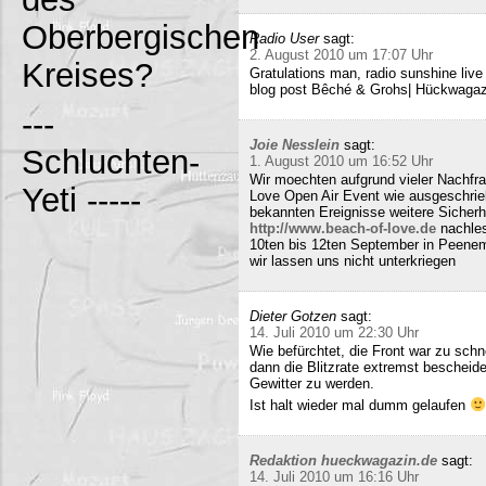
Oberbergischen
Radio User
sagt:
2. August 2010 um 17:07 Uhr
Kreises?
Gratulations man, radio sunshine liv
blog post Bêché & Grohs| Hückwagazi
---
Joie Nesslein
sagt:
Schluchten-
1. August 2010 um 16:52 Uhr
Wir moechten aufgrund vieler Nachfr
Yeti -----
Love Open Air Event wie ausgeschrieb
bekannten Ereignisse weitere Sicherh
http://www.beach-of-love.de
nachles
10ten bis 12ten September in Peene
wir lassen uns nicht unterkriegen
Dieter Gotzen
sagt:
14. Juli 2010 um 22:30 Uhr
Wie befürchtet, die Front war zu schne
dann die Blitzrate extremst bescheide
Gewitter zu werden.
Ist halt wieder mal dumm gelaufen
Redaktion hueckwagazin.de
sagt:
14. Juli 2010 um 16:16 Uhr