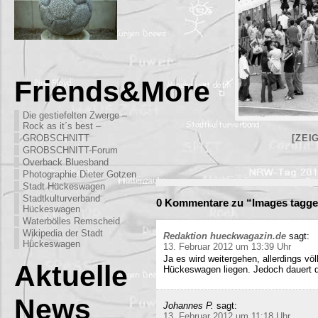
Friends&More
Die gestiefelten Zwerge –
Rock as it´s best –
GROBSCHNITT
[ZEI
GROBSCHNITT-Forum
Overback Bluesband
Photographie Dieter Gotzen
Stadt Hückeswagen
Stadtkulturverband
0 Kommentare zu “Images tagge
Hückeswagen
Waterbölles Remscheid
Wikipedia der Stadt
Redaktion hueckwagazin.de
sagt:
Hückeswagen
13. Februar 2012 um 13:39 Uhr
Ja es wird weitergehen, allerdings völ
Aktuelle
Hückeswagen liegen. Jedoch dauert di
News
Johannes P.
sagt:
13. Februar 2012 um 11:18 Uhr