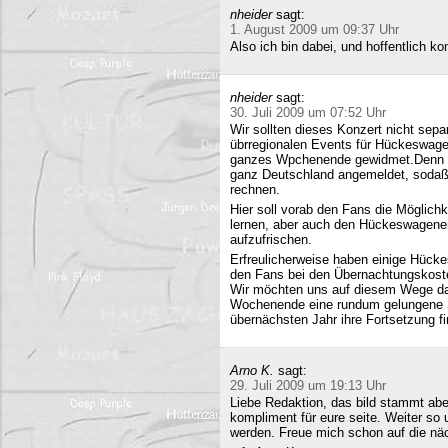
nheider
sagt:
1. August 2009 um 09:37 Uhr
Also ich bin dabei, und hoffentlich 
nheider
sagt:
30. Juli 2009 um 07:52 Uhr
Wir sollten dieses Konzert nicht sepa
übrregionalen Events für Hückeswagen
ganzes Wpchenende gewidmet.Denn se
ganz Deutschland angemeldet, sodaß 
rechnen.
Hier soll vorab den Fans die Möglich
lernen, aber auch den Hückeswagener
aufzufrischen.
Erfreulicherweise haben einige Hücke
den Fans bei den Übernachtungskost
Wir möchten uns auf diesem Wege da
Wochenende eine rundum gelungene Sa
übernächsten Jahr ihre Fortsetzung fi
Arno K.
sagt:
29. Juli 2009 um 19:13 Uhr
Liebe Redaktion, das bild stammt a
kompliment für eure seite. Weiter so
werden. Freue mich schon auf die nä