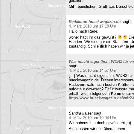
gefallen.
Mit freundlichem Gruß aus Burscheid
Redaktion hueckwagazin.de
sagt:
4. März 2010 um 17:18 Uhr
Hallo nach Rade,
woher habt ihr das gewußt?
Die
Händen. Wir sind nur die Statisten. 
zuständig. Schließlich haben wir ja j
Was macht eigentlich: WDR2 für ein
sagt:
4. März 2010 um 14:57 Uhr
[…] Was macht eigentlich: WDR2 für 
hueckwagazin.de Diesen interessante
Radevormwald nach besten Kräften, un
aufgetaut gewesen? Dafür wusste m
erhält, wie in folgendem Kommentar v
http://www.hueckwagazin.de/wdr2-fu
Sandra kaiser
sagt:
4. März 2010 um 10:04 Uhr
Wir habens ihm doch gewünscht ;-))
Also lassen wir uns überraschen.