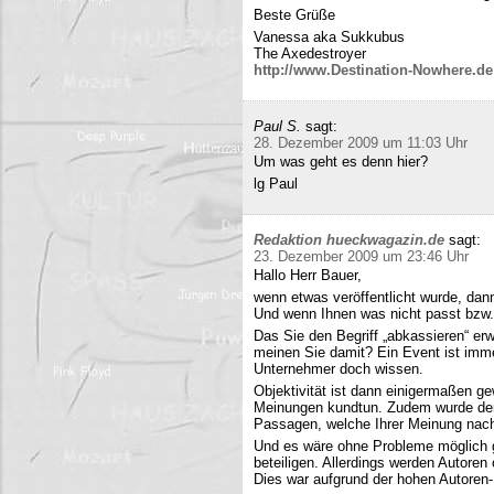
Beste Grüße
Vanessa aka Sukkubus
The Axedestroyer
http://www.Destination-Nowhere.de
Paul S.
sagt:
28. Dezember 2009 um 11:03 Uhr
Um was geht es denn hier?
lg Paul
Redaktion hueckwagazin.de
sagt:
23. Dezember 2009 um 23:46 Uhr
Hallo Herr Bauer,
wenn etwas veröffentlicht wurde, dan
Und wenn Ihnen was nicht passt bzw
Das Sie den Begriff „abkassieren“ erwä
meinen Sie damit? Ein Event ist immer
Unternehmer doch wissen.
Objektivität ist dann einigermaßen g
Meinungen kundtun. Zudem wurde der 
Passagen, welche Ihrer Meinung nach 
Und es wäre ohne Probleme möglich g
beteiligen. Allerdings werden Autore
Dies war aufgrund der hohen Autoren