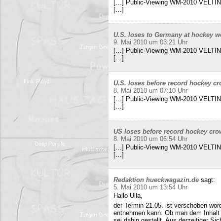
[…] Public-Viewing WM-2010 VELTINS
[…]
U.S. loses to Germany at hockey w
9. Mai 2010 um 03:21 Uhr
[…] Public-Viewing WM-2010 VELTINS
[…]
U.S. loses before record hockey cr
8. Mai 2010 um 07:10 Uhr
[…] Public-Viewing WM-2010 VELTINS
[…]
US loses before record hockey cro
8. Mai 2010 um 06:54 Uhr
[…] Public-Viewing WM-2010 VELTINS
[…]
Redaktion hueckwagazin.de
sagt:
5. Mai 2010 um 13:54 Uhr
Hallo Ulla,
der Termin 21.05. ist verschoben wor
entnehmen kann. Ob man dem Inhalt d
sei dahin gestellt. Aus derzeitiger Si