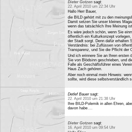
Dieter Gotzen
sagt:
22. April 2010 um 22:34 Uhr
Hallo Herr Bauer,
die BILD gehört mit zu den meinungsb
Damit setzen Sie unser kleines Maga
wenn das tatsächlich Ihre Meinung ist
Es wäre jedoch schön, wenn Sie einm
öffentlich ein Kulturkonzept vorlegen,
der Stadt sorgt. Denn dafür erhalten S
Verständnis: bei Zuflüssen von öffentl
Transparenz, und Sie die Pflicht der 
Und ich erinnere Sie an Ihren ersten
Sie von Blödsinn geschrieben, und di
Falle als Geschäftsführer eines Verei
Haus Zach gehören.
Aber noch einmal mein Hinweis: wenn i
sollte, wird diese selbstverständlich so
Detlef Bauer
sagt:
22. April 2010 um 21:38 Uhr
Ihre BILD-Polemik in allen Ehren, aber
davon habe….
Dieter Gotzen
sagt:
16. April 2010 um 09:54 Uhr