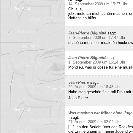
14. September 2009 um 15:27 Uhr
Oh la la,
jetzt muß ich mich schön machen, un
Hoffentlich hilfts.
Jean-Pierre Bâguétté
sagt:
7. September 2009 um 17:47 Uhr
chapéau monsieur rédaktión huckeswa
Jean-Pierre Bâguétté
sagt:
1. September 2009 um 16:14 Uhr
Mondieu, was is dösse fur eine musi
Jean-Pierre
sagt:
29. August 2009 um 18:48 Uhr
Habe isch gesehön fiele toll Frau mit 
Jean-Pierre
Was machten wir früher ohne Juge
-
sagt:
27. August 2009 um 02:02 Uhr
[…] ich den Bericht über das Rockfes
die Erinnerungen an meine Jugend wi