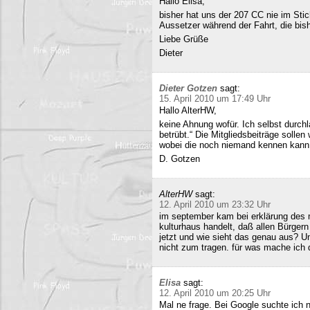
Hallo Elisa,
bisher hat uns der 207 CC nie im Stich
Aussetzer während der Fahrt, die bish
Liebe Grüße
Dieter
Dieter Gotzen
sagt:
15. April 2010 um 17:49 Uhr
Hallo AlterHW,
keine Ahnung wofür. Ich selbst durc
betrübt.“ Die Mitgliedsbeiträge sollen
wobei die noch niemand kennen kann
D. Gotzen
AlterHW
sagt:
12. April 2010 um 23:32 Uhr
im september kam bei erklärung des m
kulturhaus handelt, daß allen Bürge
jetzt und wie sieht das genau aus? 
nicht zum tragen. für was mache ich 
Elisa
sagt:
12. April 2010 um 20:25 Uhr
Mal ne frage. Bei Google suchte ich 