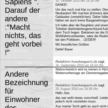
Sapiens`".
10. Oktober 2010 um 14:18 Uhr
DANKE!
Darauf der
Um das noch mal klar zu stellen: Dies
Neubauten! Wir machen (können) abe
andere
Gebäudes (verwirklichen). Daher fall
hätten wir auch keine Baugenehmigun
:"Macht
Ich habe aber die Baupläne und eine
Toiletten (behindertengerecht)und Au
dem Tisch liegen. Bekämen wir die G
nichts, das
Wohlfahrtsverbandes, wäre die Realisi
bei den Politikern… LEIDER!
geht vorbei
Mit freundlichen Grüßen
Detlef Bauer
!"
_________________________
Redaktion hueckwagazin.de
sagt:
10. September 2010 um 16:54 Uhr
Wahrscheinlich wird es keinen in Hück
Andere
Wettervorhersage am Donnerstagabe
Bezeichnung
Redaktion hueckwagazin.de
sagt:
für
20. August 2010 um 14:38 Uhr
Hallo Joie,
Einwohner
das war wohl etwas vorschnell. Leide
jedoch nicht verstehen muss.
des
Aus meiner Sicht geht es auch nicht 