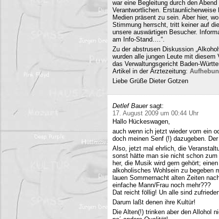
war eine Begleitung durch den Abend 
Verantwortlichen. Erstaunlicherweise 
Medien präsent zu sein. Aber hier, 
Stimmung herrscht, tritt keiner auf 
unsere auswärtigen Besucher. Informa
am Info-Stand….“.
Zu der abstrusen Diskussion „Alkohol
wurden alle jungen Leute mit diesem
das Verwaltungsgericht Baden-Württe
Artikel in der Ärztezeitung:
Aufhebun
Liebe Grüße Dieter Gotzen
Detlef Bauer
sagt:
17. August 2009 um 00:44 Uhr
Hallo Hückeswagen,
auch wenn ich jetzt wieder vom ein o
doch meinen Senf (!) dazugeben. Der A
Also, jetzt mal ehrlich, die Veranstalt
sonst hätte man sie nicht schon zum 
her, die Musik wird gern gehört; eine
alkoholisches Wohlsein zu begeben mi
lauen Sommernacht alten Zeiten nac
einfache Mann/Frau noch mehr???
Dat reicht föllig! Un alle sind zufriede
Darum laßt denen ihre Kultür!
Die Alten(!) trinken aber den Allohol 