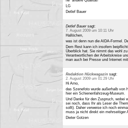
ne´ andere Qualität!
LG
Detlef Bauer
Detlef Bauer
sagt:
7. August 2009 um 10:11 Uhr
Hallöchen,
was ist denn nun die AIDA-Formel. Der
Dem Rest kann ich insofern beipflich
Überblick hat. Sie nimmt das wohl zu 
Verantwortlichen der Arbeitskreise un
man auch bei Presse und Internet mit
Redaktion Hückwagazin
sagt:
2. August 2009 um 01:29 Uhr
Hi Arno,
das Szenefoto wurde außerhalb von H
hier ein Schienenfahrzeug-Museum.
Und Danke für den Zuspruch, wobei w
sei noch, dass Ihr als Leser die The
sollt). Daher verweise ich noch einma
muss ja nicht direkt ein mehrseitiger A
Dieter Gotzen