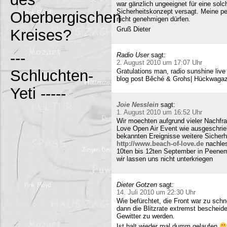
war gänzlich ungeeignet für eine solc
Sicherheitskonzept versagt. Meine pe
Oberbergischen
nicht genehmigen dürfen.
Gruß Dieter
Kreises?
---
Radio User
sagt:
2. August 2010 um 17:07 Uhr
Schluchten-
Gratulations man, radio sunshine liv
blog post Bêché & Grohs| Hückwagazi
Yeti -----
Joie Nesslein
sagt:
1. August 2010 um 16:52 Uhr
Wir moechten aufgrund vieler Nachfr
Love Open Air Event wie ausgeschrieb
bekannten Ereignisse weitere Sicherh
http://www.beach-of-love.de
nachles
10ten bis 12ten September in Peene
wir lassen uns nicht unterkriegen
Dieter Gotzen
sagt:
14. Juli 2010 um 22:30 Uhr
Wie befürchtet, die Front war zu schne
dann die Blitzrate extremst bescheide
Gewitter zu werden.
Ist halt wieder mal dumm gelaufen