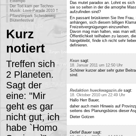
Eiltempo
Das mutet paradox an. Lohnt es sich n
Der Tod kam per Techno-
sie so selten in der die amorphe Ma
Musik: Love-Parade 2010 †
aufzufinden sind?
Pflanzenpark Scheideweg:
En passant brüskieren Sie Ihre Frau,
Blütenfestival
anhängen, sich diesem billigen Klamau
Freizeitvergnügungen einzureihen.
Kurz
Davon mag man halten, was man will,
Öffentlichkeit teilhaben zu lassen, di
hängebleibt, finde ich nicht sehr lieb
notiert
definieren.
Kean
sagt:
Treffen sich
18. Januar 2011 um 12:50 Uhr
Schöner kurzer aber sehr guter Beitra
2 Planeten.
sind.
Sagt der
Redaktion hueckwagazin.de
sagt:
eine: "Mir
18. Oktober 2010 um 22:49 Uhr
Hallo Herr Bauer,
geht es gar
daher auch mein Hinweis auf Provinz
seitens des Planungsbüros dieser Asp
nicht gut, ich
Dieter Gotzen
habe `Homo
Detlef Bauer
sagt: