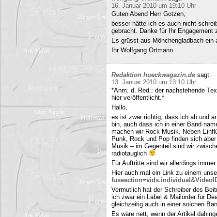
16. Januar 2010 um 19:10 Uhr
Guten Abend Herr Gotzen,
besser hätte ich es auch nicht schre
gebracht. Danke für Ihr Engagement
Es grüsst aus Mönchengladbach ein 
Ihr Wolfgang Ortmann
Redaktion hueckwagazin.de
sagt:
13. Januar 2010 um 13:10 Uhr
*Anm. d. Red.: der nachstehende Tex
hier veröffentlicht.*
Hallo,
es ist zwar richtig, dass ich ab und
bin, auch dass ich in einer Band name
machen wir Rock Musik. Neben Einfl
Punk, Rock und Pop finden sich aber 
Musik – im Gegenteil sind wir zwisch
radiotauglich
Für Auftritte sind wir allerdings imme
Hier auch mal ein Link zu einem uns
fuseaction=vids.individual&Video
Vermutlich hat der Schreiber des Be
ich zwar ein Label & Mailorder für De
gleichzeitig auch in einer solchen Ba
Es wäre nett, wenn der Artikel dahing