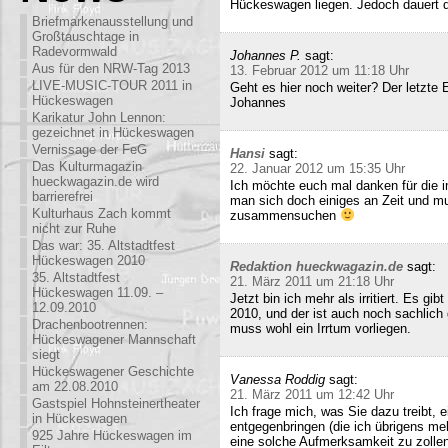
Hückeswagen liegen. Jedoch dauert di
Briefmarkenausstellung und
Großtauschtage in
Radevormwald
Johannes P.
sagt:
Aus für den NRW-Tag 2013
13. Februar 2012 um 11:18 Uhr
LIVE-MUSIC-TOUR 2011 in
Geht es hier noch weiter? Der letzte
Hückeswagen
Johannes
Karikatur John Lennon:
gezeichnet in Hückeswagen
Vernissage der FeG
Hansi
sagt:
Das Kulturmagazin
22. Januar 2012 um 15:35 Uhr
hueckwagazin.de wird
Ich möchte euch mal danken für die i
barrierefrei
man sich doch einiges an Zeit und m
Kulturhaus Zach kommt
zusammensuchen
nicht zur Ruhe
Das war: 35. Altstadtfest
Hückeswagen 2010
Redaktion hueckwagazin.de
sagt:
35. Altstadtfest
21. März 2011 um 21:18 Uhr
Hückeswagen 11.09. –
Jetzt bin ich mehr als irritiert. Es g
12.09.2010
2010, und der ist auch noch sachlich
Drachenbootrennen:
muss wohl ein Irrtum vorliegen.
Hückeswagener Mannschaft
siegt
Hückeswagener Geschichte
Vanessa Roddig
sagt:
am 22.08.2010
21. März 2011 um 12:42 Uhr
Gastspiel Hohnsteinertheater
Ich frage mich, was Sie dazu treibt
in Hückeswagen
entgegenbringen (die ich übrigens meh
925 Jahre Hückeswagen im
eine solche Aufmerksamkeit zu zollen