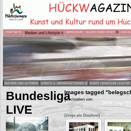
STARTSEITE
Medien und Lifestyle
IMPRESSUM
BILDER EINER STADT
DAS K
BÜCHER UND AUTOREN
EVENTS U. VERANSTALTUNGEN
KUNST | KÜNSTLER | KULTUR
Bundesliga
Images tagged "belegsch
geschrieben von:
LIVE
[Zeige als Diashow]