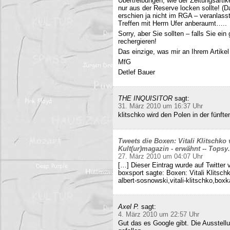
Übertreibungen, wie der Zeitungsartik
nur aus der Reserve locken sollte! (D
erschien ja nicht im RGA – veranlasst
Treffen mit Herrn Ufer anberaumt…..
Sorry, aber Sie sollten – falls Sie ei
rechergieren!
Das einzige, was mir an Ihrem Artikel
MfG
Detlef Bauer
THE INQUISITOR
sagt:
31. März 2010 um 16:37 Uhr
klitschko wird den Polen in der fünft
Tweets die Boxen: Vitali Klitschko
Kult(ur)magazin - erwähnt -- Tops
27. März 2010 um 04:07 Uhr
[…] Dieser Eintrag wurde auf Twitter 
boxsport sagte: Boxen: Vitali Klitsc
albert-sosnowski,vitali-klitschko,b
Axel P.
sagt:
4. März 2010 um 22:57 Uhr
Gut das es Google gibt. Die Ausstell