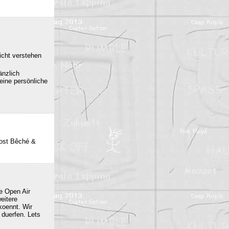
icht verstehen
änzlich
eine persönliche
post Bêché &
e Open Air
eitere
oennt. Wir
duerfen. Lets