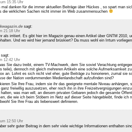
 um 15:35 Uhr
 mal danken für die immer aktuellen Beiträge über Hückes , so spart man sic
ss die wirklichen Sachen nicht immer im Web zusammensuchen
ckwagazin.de
sagt:
m 21:18 Uhr
hr als irritiert. Es gibt hier im Magazin genau einen Artikel über GNTM 2010, u
halten. Und wo wird hier jemand brüskiert? Da muss wohl ein Irrtum vorliegen
sagt:
m 12:42 Uhr
was Sie dazu treibt, einem TV-Machwerk, dem Sie soviel Verachtung entgegen
s teile), dennoch mit gleich mehreren Artikeln eine solche Aufmerksamkeit zu
x an. Lohnt es sich nicht viel eher, gute Beiträge zu honorieren, zumal sie so
se der Nation verdummenden Medienlandschaft aufzufinden sind?
kieren Sie Ihre Frau, indem sie ihr das geeignete mentale Niveau anhängen, 
 ganz freiwillig auszusetzen, eher noch ihn in ihre Freizeitvergnügungen einzu
alten, was man will, an diesem privaten Gebaren jedoch die gesamte Öffentl
sen, die wie ich beim Stöbern im Netz auf dieser Seite hängebleibt, finde ich n
bwohl Sie Ihre Frau als liebenswert definieren.
 um 12:50 Uhr
ber sehr guter Beitrag in dem sehr viele wichtige Informationen enthalten sin