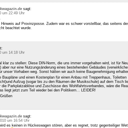
ckwagazin.de
sagt:
0 um 22:49 Uhr
,
 Hinweis auf Provinzposse. Zudem war es schwer vorstellbar, das seitens d
cht beachtet wurde.
t:
0 um 14:18 Uhr
klar zu stellen: Diese DIN-Norm, die uns immer vorgehalten wird, ist für Ne
 aber nur eine Nutzungsänderung eines bestehenden Gebäudes (verwirklichen
für unser Vorhaben weg. Sonst hätten wir auch keine Baugenehmigung erhalte
e Baupläne und einen Kostenplan für einen Anbau mit Treppenhaus, Toiletten
echt)und Aufzug (sogar bis zu den Räumen der Musikschule) auf dem Tisch l
ür die Parkplatzablöse und Zuschüsse des Wohlfahrtsverbandes, wäre die Real
s liegt jetzt zum Teil wieder bei den Politikern… LEIDER!
n Grüßen
ckwagazin.de
sagt:
2010 um 16:54 Uhr
ird es keinen in Hückeswagen stören, aber es regnet, trotz gegenteiliger We