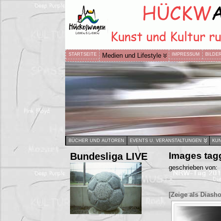
STARTSEITE
Medien und Lifestyle
IMPRESSUM
BILDE
BÜCHER UND AUTOREN
EVENTS U. VERANSTALTUNGEN
KUN
Bundesliga LIVE
Images tagg
geschrieben von:
[Zeige als Diash