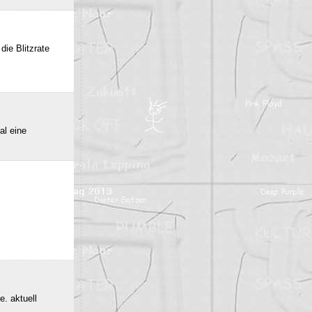
die Blitzrate
al eine
e. aktuell