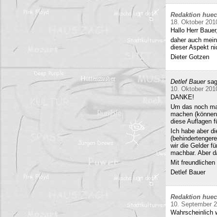
Redaktion hue
18. Oktober 201
Hallo Herr Bauer
daher auch mein
dieser Aspekt ni
Dieter Gotzen
Detlef Bauer
sag
10. Oktober 201
DANKE!
Um das noch mal 
machen (können)
diese Auflagen 
Ich habe aber di
(behindertenger
wir die Gelder f
machbar. Aber da
Mit freundliche
Detlef Bauer
Redaktion hue
10. September 
Wahrscheinlich w