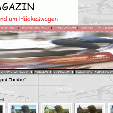
R EINER STADT
DAS KULT(UR)MAGAZIN
IN MEMORANDUM
SERVICES
PROJEKTE&
ST | KÜNSTLER | KULTUR
KURZNEWS
STADTKULTUR
TELLER-RAND
VERANSTALTU
ed "bilder"
ow]