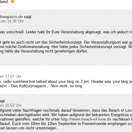
abend.
ckwagazin.de
sagt:
 um 14:38 Uhr
as vorschnell. Leider habt Ihr Eure Veranstaltung abgesagt, was ich jedoch n
 geht es auch nicht um das Sicherheitskonzept. Der Veranstaltungsort war g
ine solche Großveranstaltung. Hier hätte jedes Sicherheitskonzept versagt. M
g hätte die Veranstaltung nicht genehmigen dürfen.
:
um 17:07 Uhr
, radio sunshine live talked about your blog on 3 pm. Header was your blog 
zin – Das Kult(ur)magazin -. Nice work. so long
agt:
um 16:52 Uhr
fgrund vieler Nachfragen nochmals darauf hinweisen, dass das Beach of Lov
schrieben durchgefuehrt wird. Wir haben aufgrund der bekannten Ereignisse w
nahmen getroffen, welche Ihr unter
http://www.beach-of-love.de
nachlesen k
 darauf, Euch vom 10ten bis 12ten September in Peenemuende empfangen zu 
ir lassen uns nicht unterkriegen