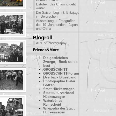
Estofex: das Chasing geht
weiter
Die Saison beginnt: Blitzjagd
im Bergischen
Ausstellung u. Fotografien
des 19. Jahrhunderts Japan
und China
Blogroll
ART of Photography
Friends&More
Die gestiefelten
Zwerge – Rock as it´s
best –
GROBSCHNITT
GROBSCHNITT-Forum
Overback Bluesband
Photographie Dieter
Gotzen
Stadt Hückeswagen
Stadtkulturverband
Hückeswagen
Waterbölles
Remscheid
Wikipedia der Stadt
Hückeswagen