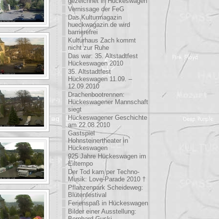
gezeichnet in Hückeswagen
Vernissage der FeG
Das Kulturmagazin
hueckwagazin.de wird
barrierefrei
Kulturhaus Zach kommt
nicht zur Ruhe
Das war: 35. Altstadtfest
Hückeswagen 2010
35. Altstadtfest
Hückeswagen 11.09. –
12.09.2010
Drachenbootrennen:
Hückeswagener Mannschaft
siegt
Hückeswagener Geschichte
am 22.08.2010
Gastspiel
Hohnsteinertheater in
Hückeswagen
925 Jahre Hückeswagen im
Eiltempo
Der Tod kam per Techno-
Musik: Love-Parade 2010 †
Pflanzenpark Scheideweg:
Blütenfestival
Ferienspaß in Hückeswagen
Bilder einer Ausstellung:
Bernhard Guski