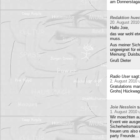
am Donnerstag
Redaktion hue
20. August 2010
Hallo Joie,
das war wohl etw
muss.
Aus meiner Sicht
ungeeignet für e
Meinung: Duisbur
Gruß Dieter
Radio User
sagt
2. August 2010 
Gratulations man
Grohs| Hückwaga
Joie Nesslein
s
1. August 2010 
Wir moechten au
Event wie ausge
Sicherheitsmass
freuen uns also
party Freunde… w