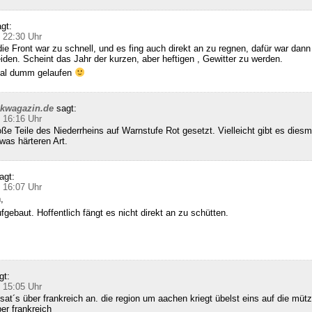
gt:
 22:30 Uhr
die Front war zu schnell, und es fing auch direkt an zu regnen, dafür war dann 
den. Scheint das Jahr der kurzen, aber heftigen , Gewitter zu werden.
 mal dumm gelaufen
ckwagazin.de
sagt:
 16:16 Uhr
e Teile des Niederrheins auf Warnstufe Rot gesetzt. Vielleicht gibt es diesm
was härteren Art.
agt:
 16:07 Uhr
,
gebaut. Hoffentlich fängt es nicht direkt an zu schütten.
gt:
 15:05 Uhr
sat´s über frankreich an. die region um aachen kriegt übelst eins auf die mütz
ber frankreich