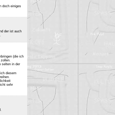
h doch einiges
nd der ist auch
.
bringen (die ich
 zollen.
 selten in der
sich diesem
reihen.
ichkeit
icht sehr
d.