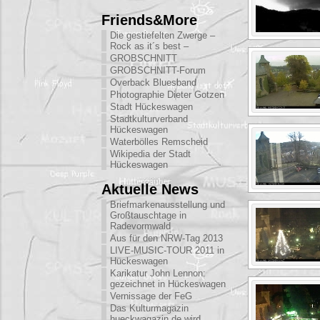
Friends&More
Die gestiefelten Zwerge –
Rock as it´s best –
GROBSCHNITT
GROBSCHNITT-Forum
Overback Bluesband
Photographie Dieter Gotzen
Stadt Hückeswagen
Stadtkulturverband
Hückeswagen
Waterbölles Remscheid
Wikipedia der Stadt
Hückeswagen
Aktuelle News
Briefmarkenausstellung und
Großtauschtage in
Radevormwald
Aus für den NRW-Tag 2013
LIVE-MUSIC-TOUR 2011 in
Hückeswagen
Karikatur John Lennon:
gezeichnet in Hückeswagen
Vernissage der FeG
Das Kulturmagazin
hueckwagazin.de wird