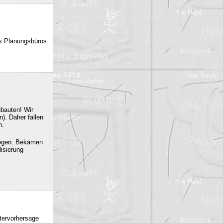
es Planungsbüros
ubauten! Wir
). Daher fallen
n.
iegen. Bekämen
isierung
ttervorhersage