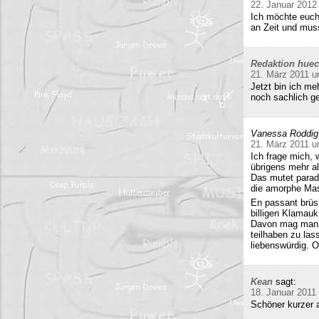
22. Januar 2012
Ich möchte euch
an Zeit und mu
Redaktion hue
21. März 2011 u
Jetzt bin ich me
noch sachlich ge
Vanessa Roddig
21. März 2011 u
Ich frage mich, 
übrigens mehr al
Das mutet parado
die amorphe Mas
En passant brüs
billigen Klamauk
Davon mag man h
teilhaben zu las
liebenswürdig. O
Kean
sagt:
18. Januar 2011
Schöner kurzer a