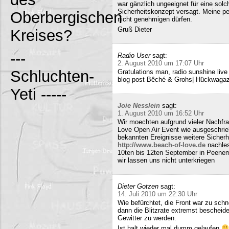
war gänzlich ungeeignet für eine solc
Sicherheitskonzept versagt. Meine pe
Oberbergischen
nicht genehmigen dürfen.
Gruß Dieter
Kreises?
---
Radio User
sagt:
2. August 2010 um 17:07 Uhr
Schluchten-
Gratulations man, radio sunshine liv
blog post Bêché & Grohs| Hückwagazi
Yeti -----
Joie Nesslein
sagt:
1. August 2010 um 16:52 Uhr
Wir moechten aufgrund vieler Nachfr
Love Open Air Event wie ausgeschrieb
bekannten Ereignisse weitere Sicherh
http://www.beach-of-love.de
nachles
10ten bis 12ten September in Peene
wir lassen uns nicht unterkriegen
Dieter Gotzen
sagt:
14. Juli 2010 um 22:30 Uhr
Wie befürchtet, die Front war zu schne
dann die Blitzrate extremst bescheide
Gewitter zu werden.
Ist halt wieder mal dumm gelaufen