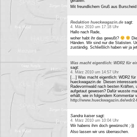
gefallen.
Mit freundlichem Gruß aus Burscheid
Redaktion hueckwagazin.de
sagt:
4. März 2010 um 17:18 Uhr
Hallo nach Rade,
woher habt ihr das gewußt?
Die
Händen. Wir sind nur die Statisten. 
zuständig. Schließlich haben wir ja j
Was macht eigentlich: WDR2 für ein
sagt:
4. März 2010 um 14:57 Uhr
[…] Was macht eigentlich: WDR2 für 
hueckwagazin.de Diesen interessante
Radevormwald nach besten Kräften, un
aufgetaut gewesen? Dafür wusste m
erhält, wie in folgendem Kommentar v
http://www.hueckwagazin.de/wdr2-fu
Sandra kaiser
sagt:
4. März 2010 um 10:04 Uhr
Wir habens ihm doch gewünscht ;-))
Also lassen wir uns überraschen.