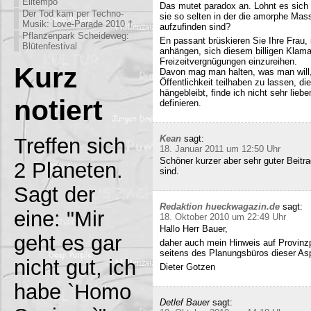
Eiltempo
Das mutet paradox an. Lohnt es sich n
Der Tod kam per Techno-
sie so selten in der die amorphe Ma
Musik: Love-Parade 2010 †
aufzufinden sind?
Pflanzenpark Scheideweg:
En passant brüskieren Sie Ihre Frau,
Blütenfestival
anhängen, sich diesem billigen Klamau
Freizeitvergnügungen einzureihen.
Kurz
Davon mag man halten, was man will,
Öffentlichkeit teilhaben zu lassen, di
hängebleibt, finde ich nicht sehr lieb
notiert
definieren.
Kean
sagt:
Treffen sich
18. Januar 2011 um 12:50 Uhr
Schöner kurzer aber sehr guter Beitra
2 Planeten.
sind.
Sagt der
Redaktion hueckwagazin.de
sagt:
eine: "Mir
18. Oktober 2010 um 22:49 Uhr
Hallo Herr Bauer,
geht es gar
daher auch mein Hinweis auf Provinz
seitens des Planungsbüros dieser Asp
nicht gut, ich
Dieter Gotzen
habe `Homo
Detlef Bauer
sagt: