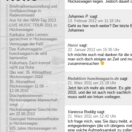
Hückeswagen liegen. Jedoch dauert di
Briefmarkenausstellung und
Großtauschtage in
Radevormwald
Johannes P.
sagt:
Aus für den NRW-Tag 2013
13. Februar 2012 um 11:18 Uhr
LIVE-MUSIC-TOUR 2011 in
Geht es hier noch weiter? Der letzte
Hückeswagen
Johannes
Karikatur John Lennon:
gezeichnet in Hückeswagen
Vernissage der FeG
Hansi
sagt:
Das Kulturmagazin
22. Januar 2012 um 15:35 Uhr
hueckwagazin.de wird
Ich möchte euch mal danken für die i
barrierefrei
man sich doch einiges an Zeit und m
Kulturhaus Zach kommt
zusammensuchen
nicht zur Ruhe
Das war: 35. Altstadtfest
Hückeswagen 2010
Redaktion hueckwagazin.de
sagt:
35. Altstadtfest
21. März 2011 um 21:18 Uhr
Hückeswagen 11.09. –
Jetzt bin ich mehr als irritiert. Es g
12.09.2010
2010, und der ist auch noch sachlich
Drachenbootrennen:
muss wohl ein Irrtum vorliegen.
Hückeswagener Mannschaft
siegt
Hückeswagener Geschichte
Vanessa Roddig
sagt:
am 22.08.2010
21. März 2011 um 12:42 Uhr
Gastspiel Hohnsteinertheater
Ich frage mich, was Sie dazu treibt
in Hückeswagen
entgegenbringen (die ich übrigens meh
925 Jahre Hückeswagen im
eine solche Aufmerksamkeit zu zollen