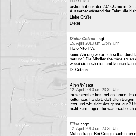
Hallo Elisa,
bisher hat uns der 207 CC nie im Stich
Aussetzer während der Fahrt, die bish
Liebe Grüße
Dieter
Dieter Gotzen
sagt:
15. April 2010 um 17:49 Uhr
Hallo AlterHW,
keine Ahnung wofür. Ich selbst durc
betrübt.“ Die Mitgliedsbeiträge sollen
wobei die noch niemand kennen kann
D. Gotzen
AlterHW
sagt:
12. April 2010 um 23:32 Uhr
im september kam bei erklärung des m
kulturhaus handelt, daß allen Bürge
jetzt und wie sieht das genau aus? 
nicht zum tragen. für was mache ich 
Elisa
sagt:
12. April 2010 um 20:25 Uhr
Mal ne frage. Bei Google suchte ich 