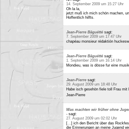
14. September 2009 um 15:27 Uhr
Oh la la,
jetzt muß ich mich schön machen, un
Hoffentlich hilfts.
Jean-Pierre Bâguétté
sagt:
7. September 2009 um 17:47 Uhr
chapéau monsieur rédaktión huckeswa
Jean-Pierre Bâguétté
sagt:
1. September 2009 um 16:14 Uhr
Mondieu, was is dösse fur eine musi
Jean-Pierre
sagt:
29. August 2009 um 18:48 Uhr
Habe isch gesehön fiele toll Frau mit 
Jean-Pierre
Was machten wir früher ohne Juge
-
sagt:
27. August 2009 um 02:02 Uhr
[…] ich den Bericht über das Rockfes
die Erinnerungen an meine Jugend wi