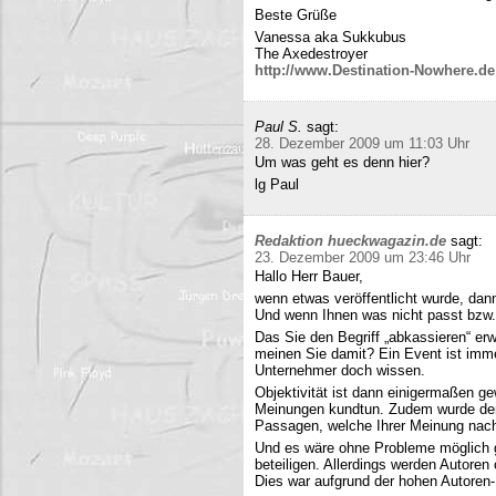
Beste Grüße
Vanessa aka Sukkubus
The Axedestroyer
http://www.Destination-Nowhere.de
Paul S.
sagt:
28. Dezember 2009 um 11:03 Uhr
Um was geht es denn hier?
lg Paul
Redaktion hueckwagazin.de
sagt:
23. Dezember 2009 um 23:46 Uhr
Hallo Herr Bauer,
wenn etwas veröffentlicht wurde, dan
Und wenn Ihnen was nicht passt bzw
Das Sie den Begriff „abkassieren“ erwä
meinen Sie damit? Ein Event ist immer
Unternehmer doch wissen.
Objektivität ist dann einigermaßen g
Meinungen kundtun. Zudem wurde der 
Passagen, welche Ihrer Meinung nach 
Und es wäre ohne Probleme möglich g
beteiligen. Allerdings werden Autore
Dies war aufgrund der hohen Autoren