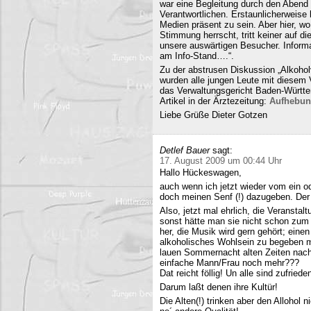
war eine Begleitung durch den Abend 
Verantwortlichen. Erstaunlicherweise 
Medien präsent zu sein. Aber hier, 
Stimmung herrscht, tritt keiner auf 
unsere auswärtigen Besucher. Informa
am Info-Stand….“.
Zu der abstrusen Diskussion „Alkohol
wurden alle jungen Leute mit diesem
das Verwaltungsgericht Baden-Württe
Artikel in der Ärztezeitung:
Aufhebun
Liebe Grüße Dieter Gotzen
Detlef Bauer
sagt:
17. August 2009 um 00:44 Uhr
Hallo Hückeswagen,
auch wenn ich jetzt wieder vom ein o
doch meinen Senf (!) dazugeben. Der A
Also, jetzt mal ehrlich, die Veranstalt
sonst hätte man sie nicht schon zum 
her, die Musik wird gern gehört; eine
alkoholisches Wohlsein zu begeben mi
lauen Sommernacht alten Zeiten nac
einfache Mann/Frau noch mehr???
Dat reicht föllig! Un alle sind zufriede
Darum laßt denen ihre Kultür!
Die Alten(!) trinken aber den Allohol 