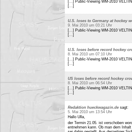
[…] Public-Viewing WM-2010 VELTINS
[…]
U.S. loses to Germany at hockey w
9. Mai 2010 um 03:21 Uhr
[…] Public-Viewing WM-2010 VELTINS
[…]
U.S. loses before record hockey cr
8. Mai 2010 um 07:10 Uhr
[…] Public-Viewing WM-2010 VELTINS
[…]
US loses before record hockey cro
8. Mai 2010 um 06:54 Uhr
[…] Public-Viewing WM-2010 VELTINS
[…]
Redaktion hueckwagazin.de
sagt:
5. Mai 2010 um 13:54 Uhr
Hallo Ulla,
der Termin 21.05. ist verschoben wor
entnehmen kann. Ob man dem Inhalt d
sei dahin gestellt. Aus derzeitiger Si