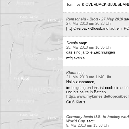
Tommes & OVERBACK-BLUESBAN
Remscheid - Blog - 27 May 2010
sa
27. Mai 2010 um 20:23 Uhr
[…] Overback-Bluesband lädt ein: P
Svenja
sagt:
25. Mai 2010 um 16:35 Uhr
das sind ja tolle Zeichnungen
mfg svenja
Klaus
sagt:
21. Mai 2010 um 11:40 Uhr
Hallo zusammen,
im beigefügten Link ist noch ein sch
und bis heute in Betrieb.
http://www.myknifes.de/topics/bec
Gruß Klaus
Germany beats U.S. in hockey worl
World Cup
sagt:
9. Mai 2010 um 13:53 Uhr