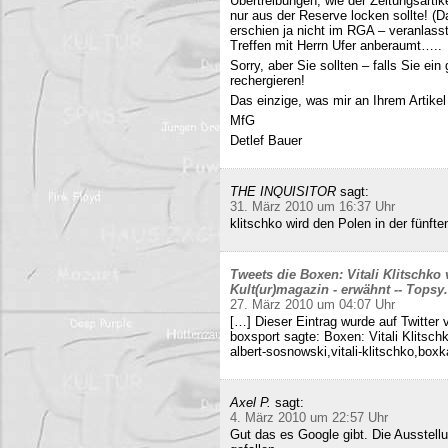
Übertreibungen, wie der Zeitungsartik
nur aus der Reserve locken sollte! (D
erschien ja nicht im RGA – veranlasst
Treffen mit Herrn Ufer anberaumt…..
Sorry, aber Sie sollten – falls Sie ei
rechergieren!
Das einzige, was mir an Ihrem Artikel
MfG
Detlef Bauer
THE INQUISITOR
sagt:
31. März 2010 um 16:37 Uhr
klitschko wird den Polen in der fünft
Tweets die Boxen: Vitali Klitschko
Kult(ur)magazin - erwähnt -- Tops
27. März 2010 um 04:07 Uhr
[…] Dieser Eintrag wurde auf Twitter 
boxsport sagte: Boxen: Vitali Klitsc
albert-sosnowski,vitali-klitschko,b
Axel P.
sagt:
4. März 2010 um 22:57 Uhr
Gut das es Google gibt. Die Ausstell