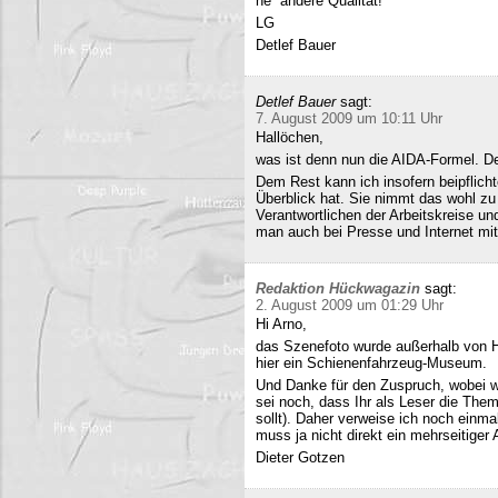
ne´ andere Qualität!
LG
Detlef Bauer
Detlef Bauer
sagt:
7. August 2009 um 10:11 Uhr
Hallöchen,
was ist denn nun die AIDA-Formel. Der
Dem Rest kann ich insofern beipflich
Überblick hat. Sie nimmt das wohl zu 
Verantwortlichen der Arbeitskreise un
man auch bei Presse und Internet mit
Redaktion Hückwagazin
sagt:
2. August 2009 um 01:29 Uhr
Hi Arno,
das Szenefoto wurde außerhalb von H
hier ein Schienenfahrzeug-Museum.
Und Danke für den Zuspruch, wobei w
sei noch, dass Ihr als Leser die The
sollt). Daher verweise ich noch einma
muss ja nicht direkt ein mehrseitiger A
Dieter Gotzen