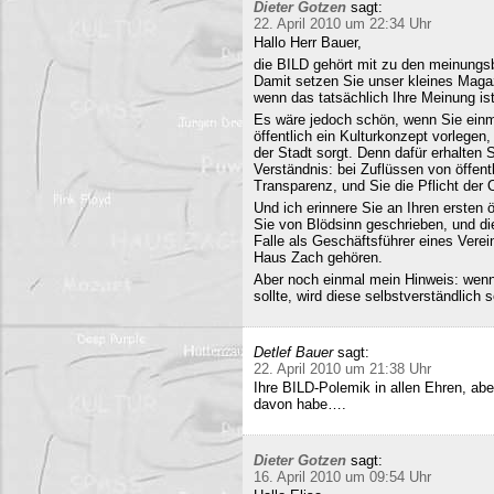
Dieter Gotzen
sagt:
22. April 2010 um 22:34 Uhr
Hallo Herr Bauer,
die BILD gehört mit zu den meinungsb
Damit setzen Sie unser kleines Maga
wenn das tatsächlich Ihre Meinung ist
Es wäre jedoch schön, wenn Sie einm
öffentlich ein Kulturkonzept vorlegen,
der Stadt sorgt. Denn dafür erhalten S
Verständnis: bei Zuflüssen von öffentl
Transparenz, und Sie die Pflicht der 
Und ich erinnere Sie an Ihren ersten
Sie von Blödsinn geschrieben, und di
Falle als Geschäftsführer eines Verei
Haus Zach gehören.
Aber noch einmal mein Hinweis: wenn i
sollte, wird diese selbstverständlich so
Detlef Bauer
sagt:
22. April 2010 um 21:38 Uhr
Ihre BILD-Polemik in allen Ehren, aber
davon habe….
Dieter Gotzen
sagt:
16. April 2010 um 09:54 Uhr