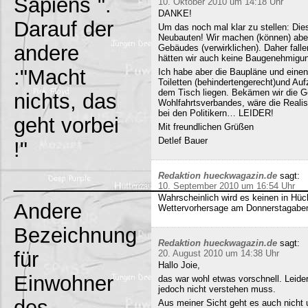
Sapiens`".
10. Oktober 2010 um 14:18 Uhr
DANKE!
Darauf der
Um das noch mal klar zu stellen: Dies
Neubauten! Wir machen (können) abe
andere
Gebäudes (verwirklichen). Daher fall
hätten wir auch keine Baugenehmigun
:"Macht
Ich habe aber die Baupläne und eine
Toiletten (behindertengerecht)und Au
dem Tisch liegen. Bekämen wir die G
nichts, das
Wohlfahrtsverbandes, wäre die Realisi
bei den Politikern… LEIDER!
geht vorbei
Mit freundlichen Grüßen
Detlef Bauer
!"
_________________________
Redaktion hueckwagazin.de
sagt:
10. September 2010 um 16:54 Uhr
Wahrscheinlich wird es keinen in Hück
Andere
Wettervorhersage am Donnerstagabe
Bezeichnung
Redaktion hueckwagazin.de
sagt:
für
20. August 2010 um 14:38 Uhr
Hallo Joie,
Einwohner
das war wohl etwas vorschnell. Leide
jedoch nicht verstehen muss.
des
Aus meiner Sicht geht es auch nicht 