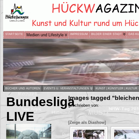
STARTSEITE
Medien und Lifestyle
IMPRESSUM
BILDER EINER STADT
DAS K
BÜCHER UND AUTOREN
EVENTS U. VERANSTALTUNGEN
KUNST | KÜNSTLER | KULTUR
Bundesliga
Images tagged "bleichen
geschrieben von:
LIVE
[Zeige als Diashow]