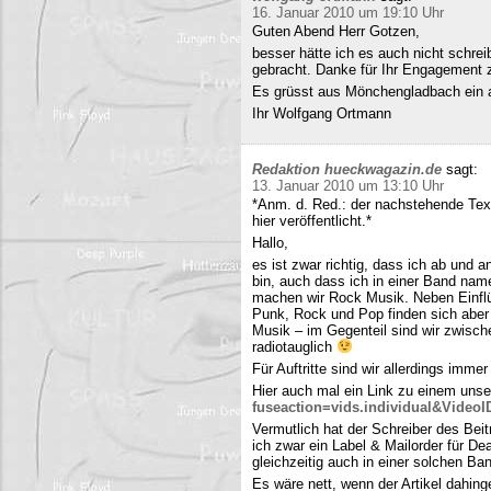
16. Januar 2010 um 19:10 Uhr
Guten Abend Herr Gotzen,
besser hätte ich es auch nicht schre
gebracht. Danke für Ihr Engagement
Es grüsst aus Mönchengladbach ein 
Ihr Wolfgang Ortmann
Redaktion hueckwagazin.de
sagt:
13. Januar 2010 um 13:10 Uhr
*Anm. d. Red.: der nachstehende Tex
hier veröffentlicht.*
Hallo,
es ist zwar richtig, dass ich ab und
bin, auch dass ich in einer Band name
machen wir Rock Musik. Neben Einfl
Punk, Rock und Pop finden sich aber 
Musik – im Gegenteil sind wir zwisch
radiotauglich
Für Auftritte sind wir allerdings imme
Hier auch mal ein Link zu einem uns
fuseaction=vids.individual&Video
Vermutlich hat der Schreiber des Be
ich zwar ein Label & Mailorder für De
gleichzeitig auch in einer solchen Ba
Es wäre nett, wenn der Artikel dahing