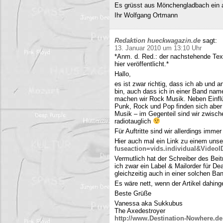
Es grüsst aus Mönchengladbach ein 
Ihr Wolfgang Ortmann
Redaktion hueckwagazin.de
sagt:
13. Januar 2010 um 13:10 Uhr
*Anm. d. Red.: der nachstehende Tex
hier veröffentlicht.*
Hallo,
es ist zwar richtig, dass ich ab und
bin, auch dass ich in einer Band name
machen wir Rock Musik. Neben Einfl
Punk, Rock und Pop finden sich aber 
Musik – im Gegenteil sind wir zwisch
radiotauglich
Für Auftritte sind wir allerdings imme
Hier auch mal ein Link zu einem uns
fuseaction=vids.individual&Video
Vermutlich hat der Schreiber des Be
ich zwar ein Label & Mailorder für De
gleichzeitig auch in einer solchen Ba
Es wäre nett, wenn der Artikel dahing
Beste Grüße
Vanessa aka Sukkubus
The Axedestroyer
http://www.Destination-Nowhere.de