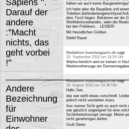
Sapiens`".
hätten wir auch keine Baugenehmigun
Ich habe aber die Baupläne und eine
Darauf der
Toiletten (behindertengerecht)und Au
dem Tisch liegen. Bekämen wir die G
andere
Wohlfahrtsverbandes, wäre die Realisi
bei den Politikern… LEIDER!
:"Macht
Mit freundlichen Grüßen
Detlef Bauer
nichts, das
geht vorbei
Redaktion hueckwagazin.de
sagt:
10. September 2010 um 16:54 Uhr
!"
Wahrscheinlich wird es keinen in Hück
Wettervorhersage am Donnerstagabe
_________________________
Redaktion hueckwagazin.de
sagt:
20. August 2010 um 14:38 Uhr
Andere
Hallo Joie,
Bezeichnung
das war wohl etwas vorschnell. Leide
jedoch nicht verstehen muss.
für
Aus meiner Sicht geht es auch nicht 
war gänzlich ungeeignet für eine solc
Sicherheitskonzept versagt. Meine pe
Einwohner
nicht genehmigen dürfen.
Gruß Dieter
des