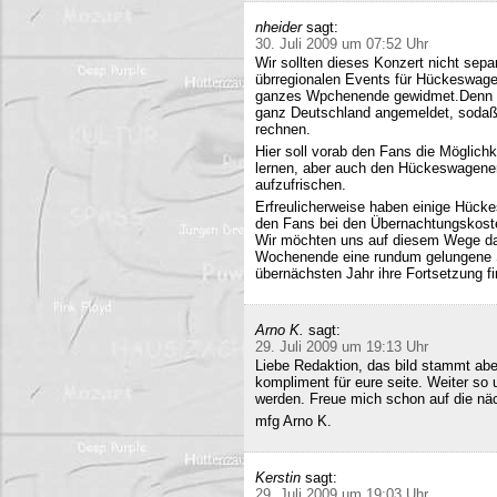
nheider
sagt:
30. Juli 2009 um 07:52 Uhr
Wir sollten dieses Konzert nicht sepa
übrregionalen Events für Hückeswagen
ganzes Wpchenende gewidmet.Denn se
ganz Deutschland angemeldet, sodaß 
rechnen.
Hier soll vorab den Fans die Möglich
lernen, aber auch den Hückeswagener
aufzufrischen.
Erfreulicherweise haben einige Hücke
den Fans bei den Übernachtungskost
Wir möchten uns auf diesem Wege da
Wochenende eine rundum gelungene Sa
übernächsten Jahr ihre Fortsetzung fi
Arno K.
sagt:
29. Juli 2009 um 19:13 Uhr
Liebe Redaktion, das bild stammt a
kompliment für eure seite. Weiter so
werden. Freue mich schon auf die nä
mfg Arno K.
Kerstin
sagt:
29. Juli 2009 um 19:03 Uhr