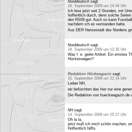
Norddeutsch
sagt:
24. September 2009 um 14:34 Uhr
Ich lese jetzt seit 2 Stunden, mit Un
hoffentlich durch, denn solche Seiten 
den RS09 gut. Auch so kann Fussball 
nachdem ich es verstanden hatte.
Aus DER Hansestadt des Nordens gr
Norddeutsch
sagt:
24. September 2009 um 12:35 Uhr
Was f. e. geiler Artikel. Ein ernstes
Hückeswagen?
Redaktion Hückwagazin
sagt:
15. September 2009 um 21:14 Uhr
Lieber NH,
wir befürchten das hier nur eine gene
Die Redaktion von hueckwagazin.de 
NH
sagt:
14. September 2009 um 15:27 Uhr
Oh la la,
jetzt muß ich mich schön machen, un
Hoffentlich hilfts.