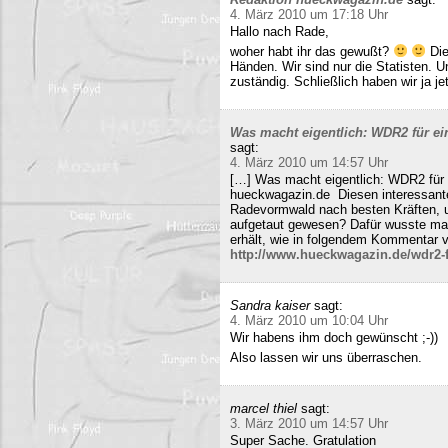
4. März 2010 um 17:18 Uhr
Hallo nach Rade,
woher habt ihr das gewußt?
Die
Händen. Wir sind nur die Statisten. 
zuständig. Schließlich haben wir ja j
Was macht eigentlich: WDR2 für ein
sagt:
4. März 2010 um 14:57 Uhr
[…] Was macht eigentlich: WDR2 für 
hueckwagazin.de Diesen interessante
Radevormwald nach besten Kräften, un
aufgetaut gewesen? Dafür wusste m
erhält, wie in folgendem Kommentar v
http://www.hueckwagazin.de/wdr2-fu
Sandra kaiser
sagt:
4. März 2010 um 10:04 Uhr
Wir habens ihm doch gewünscht ;-))
Also lassen wir uns überraschen.
marcel thiel
sagt:
3. März 2010 um 14:57 Uhr
Super Sache. Gratulation