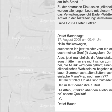
am Info-Stand….“.
Zu der abstrusen Diskussion „Alkohol
wurden alle jungen Leute mit diesem
das Verwaltungsgericht Baden-Württe
Artikel in der Ärztezeitung:
Aufhebun
Liebe Grüße Dieter Gotzen
Detlef Bauer
sagt:
17. August 2009 um 00:44 Uhr
Hallo Hückeswagen,
auch wenn ich jetzt wieder vom ein o
doch meinen Senf (!) dazugeben. Der A
Also, jetzt mal ehrlich, die Veranstalt
sonst hätte man sie nicht schon zum 
her, die Musik wird gern gehört; eine
alkoholisches Wohlsein zu begeben mi
lauen Sommernacht alten Zeiten nac
einfache Mann/Frau noch mehr???
Dat reicht föllig! Un alle sind zufriede
Darum laßt denen ihre Kultür!
Die Alten(!) trinken aber den Allohol 
ne´ andere Qualität!
LG
Detlef Bauer