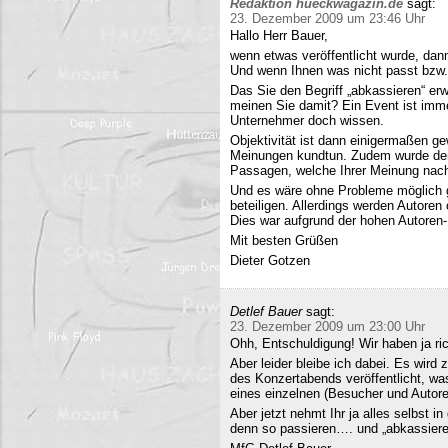
Redaktion hueckwagazin.de
sagt:
23. Dezember 2009 um 23:46 Uhr
Hallo Herr Bauer,
wenn etwas veröffentlicht wurde, dan
Und wenn Ihnen was nicht passt bzw
Das Sie den Begriff „abkassieren“ erwä
meinen Sie damit? Ein Event ist immer
Unternehmer doch wissen.
Objektivität ist dann einigermaßen g
Meinungen kundtun. Zudem wurde der 
Passagen, welche Ihrer Meinung nach 
Und es wäre ohne Probleme möglich g
beteiligen. Allerdings werden Autore
Dies war aufgrund der hohen Autoren
Mit besten Grüßen
Dieter Gotzen
Detlef Bauer
sagt:
23. Dezember 2009 um 23:00 Uhr
Ohh, Entschuldigung! Wir haben ja ri
Aber leider bleibe ich dabei. Es wird
des Konzertabends veröffentlicht, was
eines einzelnen (Besucher und Autoren
Aber jetzt nehmt Ihr ja alles selbst 
denn so passieren…. und „abkassieren“