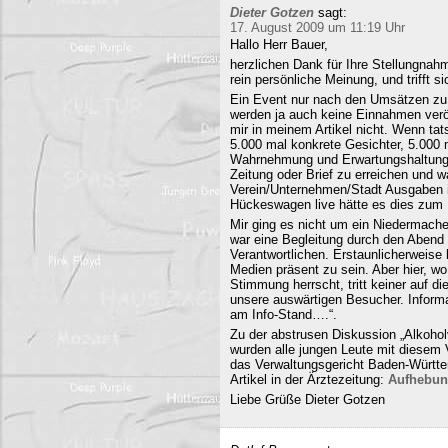
Dieter Gotzen
sagt:
17. August 2009 um 11:19 Uhr
Hallo Herr Bauer,
herzlichen Dank für Ihre Stellungnahm
rein persönliche Meinung, und trifft s
Ein Event nur nach den Umsätzen zu b
werden ja auch keine Einnahmen veröf
mir in meinem Artikel nicht. Wenn ta
5.000 mal konkrete Gesichter, 5.000 
Wahrnehmung und Erwartungshaltung. 
Zeitung oder Brief zu erreichen und
Verein/Unternehmen/Stadt Ausgaben i
Hückeswagen live hätte es dies zum N
Mir ging es nicht um ein Niedermache
war eine Begleitung durch den Abend 
Verantwortlichen. Erstaunlicherweise 
Medien präsent zu sein. Aber hier, 
Stimmung herrscht, tritt keiner auf 
unsere auswärtigen Besucher. Informa
am Info-Stand….“.
Zu der abstrusen Diskussion „Alkohol
wurden alle jungen Leute mit diesem
das Verwaltungsgericht Baden-Württe
Artikel in der Ärztezeitung:
Aufhebun
Liebe Grüße Dieter Gotzen