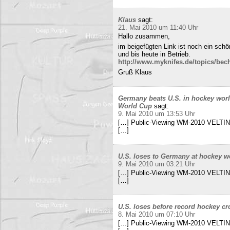
Klaus
sagt:
21. Mai 2010 um 11:40 Uhr
Hallo zusammen,
im beigefügten Link ist noch ein sch
und bis heute in Betrieb.
http://www.myknifes.de/topics/bec
Gruß Klaus
Germany beats U.S. in hockey worl
World Cup
sagt:
9. Mai 2010 um 13:53 Uhr
[…] Public-Viewing WM-2010 VELTINS
[…]
U.S. loses to Germany at hockey w
9. Mai 2010 um 03:21 Uhr
[…] Public-Viewing WM-2010 VELTINS
[…]
U.S. loses before record hockey cr
8. Mai 2010 um 07:10 Uhr
[…] Public-Viewing WM-2010 VELTINS