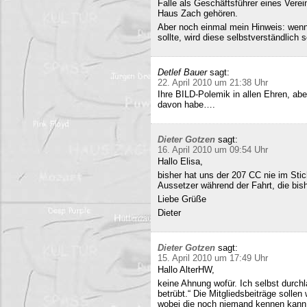
Falle als Geschäftsführer eines Verei
Haus Zach gehören.
Aber noch einmal mein Hinweis: wenn i
sollte, wird diese selbstverständlich so
Detlef Bauer
sagt:
22. April 2010 um 21:38 Uhr
Ihre BILD-Polemik in allen Ehren, aber
davon habe….
Dieter Gotzen
sagt:
16. April 2010 um 09:54 Uhr
Hallo Elisa,
bisher hat uns der 207 CC nie im Stich
Aussetzer während der Fahrt, die bish
Liebe Grüße
Dieter
Dieter Gotzen
sagt:
15. April 2010 um 17:49 Uhr
Hallo AlterHW,
keine Ahnung wofür. Ich selbst durc
betrübt.“ Die Mitgliedsbeiträge sollen
wobei die noch niemand kennen kann