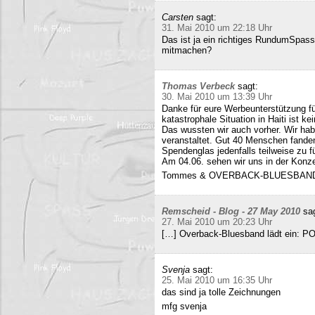
Carsten
sagt:
31. Mai 2010 um 22:18 Uhr
Das ist ja ein richtiges RundumSpas
mitmachen?
Thomas Verbeck
sagt:
30. Mai 2010 um 13:39 Uhr
Danke für eure Werbeunterstützung für
katastrophale Situation in Haiti ist k
Das wussten wir auch vorher. Wir ha
veranstaltet. Gut 40 Menschen fand
Spendenglas jedenfalls teilweise zu f
Am 04.06. sehen wir uns in der Konz
Tommes & OVERBACK-BLUESBAN
Remscheid - Blog - 27 May 2010
sa
27. Mai 2010 um 20:23 Uhr
[…] Overback-Bluesband lädt ein: P
Svenja
sagt:
25. Mai 2010 um 16:35 Uhr
das sind ja tolle Zeichnungen
mfg svenja