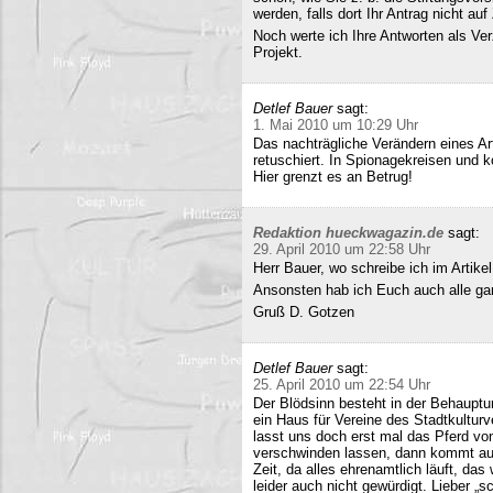
werden, falls dort Ihr Antrag nicht a
Noch werte ich Ihre Antworten als Verz
Projekt.
Detlef Bauer
sagt:
1. Mai 2010 um 10:29 Uhr
Das nachträgliche Verändern eines Art
retuschiert. In Spionagekreisen und k
Hier grenzt es an Betrug!
Redaktion hueckwagazin.de
sagt:
29. April 2010 um 22:58 Uhr
Herr Bauer, wo schreibe ich im Artike
Ansonsten hab ich Euch auch alle ganz
Gruß D. Gotzen
Detlef Bauer
sagt:
25. April 2010 um 22:54 Uhr
Der Blödsinn besteht in der Behauptu
ein Haus für Vereine des Stadtkultur
lasst uns doch erst mal das Pferd vo
verschwinden lassen, dann kommt auc
Zeit, da alles ehrenamtlich läuft, das
leider auch nicht gewürdigt. Lieber 