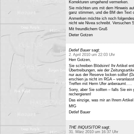
Korrekturen umgehend vermerken.
Sie möchten uns mit dem Hinweis auf 
ganz stimmen, und die BM den Text q
Anmerken möchte ich noch folgendes
nicht wie Nivea schreibt. Versuchen 
Mit freundlichem Gruß
Dieter Gotzen
Detlef Bauer
sagt:
2. April 2010 um 22:03 Uhr
Herr Gotzen,
Sie schreiben Blödsinn! Ihr Artikel 
Übertreibungen, wie der Zeitungsartik
nur aus der Reserve locken sollte! (D
erschien ja nicht im RGA – veranlasst
Treffen mit Herrn Ufer anberaumt…..
Sorry, aber Sie sollten – falls Sie ei
rechergieren!
Das einzige, was mir an Ihrem Artikel
MfG
Detlef Bauer
THE INQUISITOR
sagt:
31. März 2010 um 16:37 Uhr