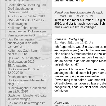
zusammensuchen
Briefmarkenausstellung und
Großtauschtage in
Radevormwald
Redaktion hueckwagazin.de
sagt:
21. März 2011 um 21:18 Uhr
Aus für den NRW-Tag 2013
Jetzt bin ich mehr als irritiert. Es g
LIVE-MUSIC-TOUR 2011 in
2010, und der ist auch noch sachlich
Hückeswagen
muss wohl ein Irrtum vorliegen.
Karikatur John Lennon:
gezeichnet in Hückeswagen
Vernissage der FeG
Vanessa Roddig
sagt:
Das Kulturmagazin
21. März 2011 um 12:42 Uhr
hueckwagazin.de wird
barrierefrei
Ich frage mich, was Sie dazu treibt
entgegenbringen (die ich übrigens meh
Kulturhaus Zach kommt
eine solche Aufmerksamkeit zu zollen
nicht zur Ruhe
Das mutet paradox an. Lohnt es sich n
Das war: 35. Altstadtfest
sie so selten in der die amorphe Ma
Hückeswagen 2010
aufzufinden sind?
35. Altstadtfest
Hückeswagen 11.09. –
En passant brüskieren Sie Ihre Frau,
12.09.2010
anhängen, sich diesem billigen Klamau
Freizeitvergnügungen einzureihen.
Drachenbootrennen:
Davon mag man halten, was man will,
Hückeswagener Mannschaft
Öffentlichkeit teilhaben zu lassen, di
siegt
hängebleibt, finde ich nicht sehr lieb
Hückeswagener Geschichte
definieren.
am 22.08.2010
Gastspiel Hohnsteinertheater
in Hückeswagen
Kean
sagt:
925 Jahre Hückeswagen im