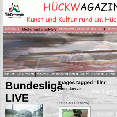
STARTSEITE
Medien und Lifestyle
IMPRESSUM
BILDER EINER STADT
DAS K
BÜCHER UND AUTOREN
EVENTS U. VERANSTALTUNGEN
KUNST | KÜNSTLER | KULTUR
Bundesliga
Images tagged "film"
geschrieben von:
LIVE
[Zeige als Diashow]