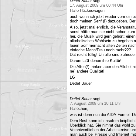
Detlef Bauer
sagt:
17. August 2009 um 00:44 Uhr
Hallo Hückeswagen,
auch wenn ich jetzt wieder vom ein o
doch meinen Senf (!) dazugeben. Der A
Also, jetzt mal ehrlich, die Veranstalt
sonst hätte man sie nicht schon zum 
her, die Musik wird gern gehört; eine
alkoholisches Wohlsein zu begeben mi
lauen Sommernacht alten Zeiten nac
einfache Mann/Frau noch mehr???
Dat reicht föllig! Un alle sind zufriede
Darum laßt denen ihre Kultür!
Die Alten(!) trinken aber den Allohol 
ne´ andere Qualität!
LG
Detlef Bauer
Detlef Bauer
sagt:
7. August 2009 um 10:11 Uhr
Hallöchen,
was ist denn nun die AIDA-Formel. Der
Dem Rest kann ich insofern beipflich
Überblick hat. Sie nimmt das wohl zu 
Verantwortlichen der Arbeitskreise un
man auch bei Presse und Internet mit