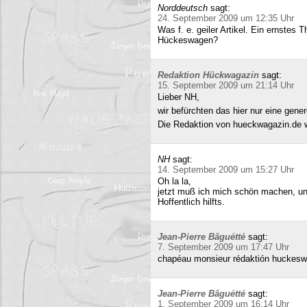
Norddeutsch
sagt:
24. September 2009 um 12:35 Uhr
Was f. e. geiler Artikel. Ein ernstes
Hückeswagen?
Redaktion Hückwagazin
sagt:
15. September 2009 um 21:14 Uhr
Lieber NH,
wir befürchten das hier nur eine gene
Die Redaktion von hueckwagazin.de 
NH
sagt:
14. September 2009 um 15:27 Uhr
Oh la la,
jetzt muß ich mich schön machen, un
Hoffentlich hilfts.
Jean-Pierre Bâguétté
sagt:
7. September 2009 um 17:47 Uhr
chapéau monsieur rédaktión huckeswa
Jean-Pierre Bâguétté
sagt:
1. September 2009 um 16:14 Uhr