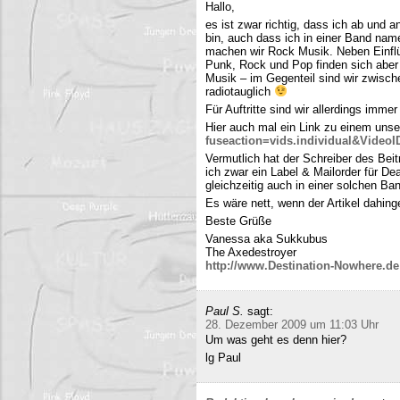
Hallo,
es ist zwar richtig, dass ich ab und
bin, auch dass ich in einer Band name
machen wir Rock Musik. Neben Einfl
Punk, Rock und Pop finden sich aber 
Musik – im Gegenteil sind wir zwisch
radiotauglich
Für Auftritte sind wir allerdings imme
Hier auch mal ein Link zu einem uns
fuseaction=vids.individual&Video
Vermutlich hat der Schreiber des Be
ich zwar ein Label & Mailorder für De
gleichzeitig auch in einer solchen Ba
Es wäre nett, wenn der Artikel dahing
Beste Grüße
Vanessa aka Sukkubus
The Axedestroyer
http://www.Destination-Nowhere.de
Paul S.
sagt:
28. Dezember 2009 um 11:03 Uhr
Um was geht es denn hier?
lg Paul