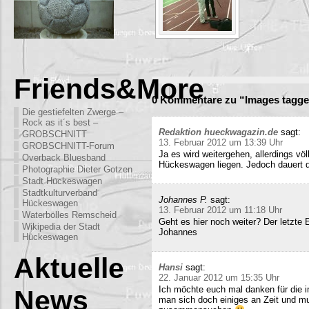
Friends&More
0 Kommentare zu “Images tagge
Die gestiefelten Zwerge –
Rock as it´s best –
Redaktion hueckwagazin.de
sagt:
GROBSCHNITT
13. Februar 2012 um 13:39 Uhr
GROBSCHNITT-Forum
Ja es wird weitergehen, allerdings völ
Overback Bluesband
Hückeswagen liegen. Jedoch dauert di
Photographie Dieter Gotzen
Stadt Hückeswagen
Stadtkulturverband
Johannes P.
sagt:
Hückeswagen
13. Februar 2012 um 11:18 Uhr
Waterbölles Remscheid
Geht es hier noch weiter? Der letzte
Wikipedia der Stadt
Johannes
Hückeswagen
Aktuelle
Hansi
sagt:
22. Januar 2012 um 15:35 Uhr
Ich möchte euch mal danken für die i
News
man sich doch einiges an Zeit und m