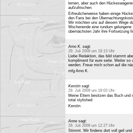
lernen, aber auch den Hückeswagener
aufzufrischen.
Erfreulicherweise haben einige Hücke
den Fans bei den Übernachtungskost
Wir möchten uns auf diesem Wege da
Wochenende eine rundum gelungene Sa
übernächsten Jahr ihre Fortsetzung fi
Arno K.
sagt:
29. Juli 2009 um 19:13 Uhr
Liebe Redaktion, das bild stammt a
kompliment für eure seite. Weiter so
werden. Freue mich schon auf die nä
mfg Arno K.
Kerstin
sagt:
29. Juli 2009 um 19:03 Uhr
Meine Eltern besitzen das Buch und 
total stylished
Kerstin
Anne
sagt:
28. Juli 2009 um 12:27 Uhr
Stimmt. Wir findens dort voll geil und 