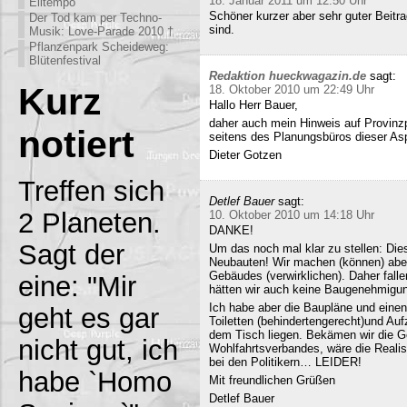
18. Januar 2011 um 12:50 Uhr
Eiltempo
Schöner kurzer aber sehr guter Beitra
Der Tod kam per Techno-
sind.
Musik: Love-Parade 2010 †
Pflanzenpark Scheideweg:
Blütenfestival
Redaktion hueckwagazin.de
sagt:
Kurz
18. Oktober 2010 um 22:49 Uhr
Hallo Herr Bauer,
daher auch mein Hinweis auf Provinz
notiert
seitens des Planungsbüros dieser Asp
Dieter Gotzen
Treffen sich
Detlef Bauer
sagt:
2 Planeten.
10. Oktober 2010 um 14:18 Uhr
DANKE!
Sagt der
Um das noch mal klar zu stellen: Dies
Neubauten! Wir machen (können) abe
Gebäudes (verwirklichen). Daher fall
eine: "Mir
hätten wir auch keine Baugenehmigun
Ich habe aber die Baupläne und eine
geht es gar
Toiletten (behindertengerecht)und Au
dem Tisch liegen. Bekämen wir die G
nicht gut, ich
Wohlfahrtsverbandes, wäre die Realisi
bei den Politikern… LEIDER!
habe `Homo
Mit freundlichen Grüßen
Detlef Bauer