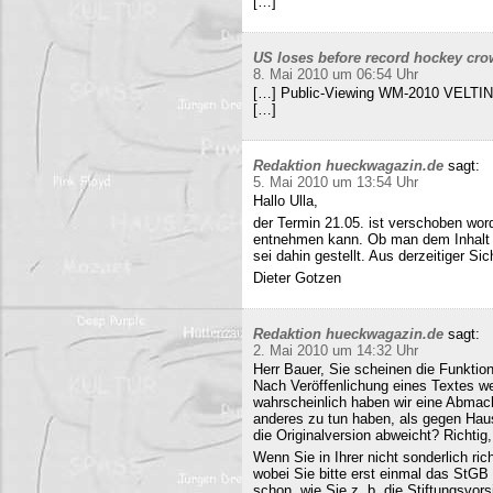
[…]
US loses before record hockey cro
8. Mai 2010 um 06:54 Uhr
[…] Public-Viewing WM-2010 VELTINS
[…]
Redaktion hueckwagazin.de
sagt:
5. Mai 2010 um 13:54 Uhr
Hallo Ulla,
der Termin 21.05. ist verschoben wor
entnehmen kann. Ob man dem Inhalt d
sei dahin gestellt. Aus derzeitiger Si
Dieter Gotzen
Redaktion hueckwagazin.de
sagt:
2. Mai 2010 um 14:32 Uhr
Herr Bauer, Sie scheinen die Funkti
Nach Veröffenlichung eines Textes wer
wahrscheinlich haben wir eine Abmac
anderes zu tun haben, als gegen Hau
die Originalversion abweicht? Richtig, 
Wenn Sie in Ihrer nicht sonderlich r
wobei Sie bitte erst einmal das StG
schon, wie Sie z. b. die Stiftungsvors