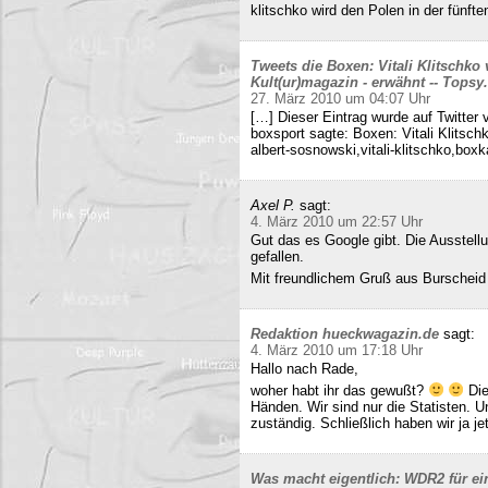
klitschko wird den Polen in der fünft
Tweets die Boxen: Vitali Klitschko
Kult(ur)magazin - erwähnt -- Tops
27. März 2010 um 04:07 Uhr
[…] Dieser Eintrag wurde auf Twitter 
boxsport sagte: Boxen: Vitali Klitsc
albert-sosnowski,vitali-klitschko,b
Axel P.
sagt:
4. März 2010 um 22:57 Uhr
Gut das es Google gibt. Die Ausstell
gefallen.
Mit freundlichem Gruß aus Burscheid
Redaktion hueckwagazin.de
sagt:
4. März 2010 um 17:18 Uhr
Hallo nach Rade,
woher habt ihr das gewußt?
Die
Händen. Wir sind nur die Statisten. 
zuständig. Schließlich haben wir ja j
Was macht eigentlich: WDR2 für ein