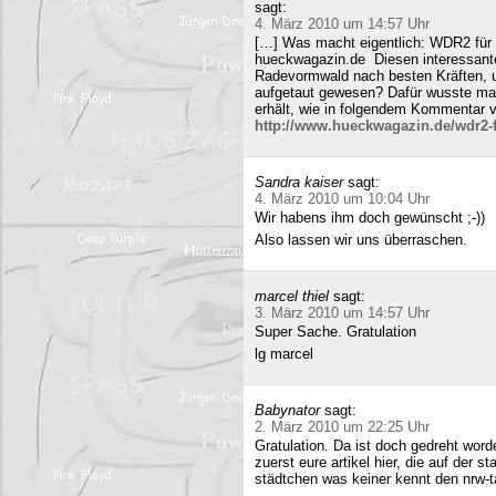
sagt:
4. März 2010 um 14:57 Uhr
[…] Was macht eigentlich: WDR2 für 
hueckwagazin.de Diesen interessante
Radevormwald nach besten Kräften, un
aufgetaut gewesen? Dafür wusste m
erhält, wie in folgendem Kommentar v
http://www.hueckwagazin.de/wdr2-fu
Sandra kaiser
sagt:
4. März 2010 um 10:04 Uhr
Wir habens ihm doch gewünscht ;-))
Also lassen wir uns überraschen.
marcel thiel
sagt:
3. März 2010 um 14:57 Uhr
Super Sache. Gratulation
lg marcel
Babynator
sagt:
2. März 2010 um 22:25 Uhr
Gratulation. Da ist doch gedreht word
zuerst eure artikel hier, die auf der s
städtchen was keiner kennt den nrw-t