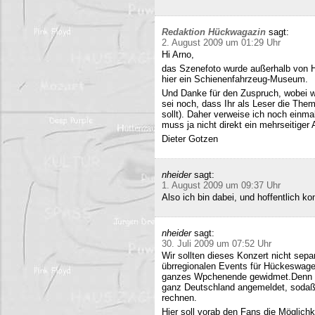
Redaktion Hückwagazin
sagt:
2. August 2009 um 01:29 Uhr
Hi Arno,
das Szenefoto wurde außerhalb von H
hier ein Schienenfahrzeug-Museum.
Und Danke für den Zuspruch, wobei w
sei noch, dass Ihr als Leser die The
sollt). Daher verweise ich noch einma
muss ja nicht direkt ein mehrseitiger A
Dieter Gotzen
nheider
sagt:
1. August 2009 um 09:37 Uhr
Also ich bin dabei, und hoffentlich 
nheider
sagt:
30. Juli 2009 um 07:52 Uhr
Wir sollten dieses Konzert nicht sepa
übrregionalen Events für Hückeswagen
ganzes Wpchenende gewidmet.Denn se
ganz Deutschland angemeldet, sodaß 
rechnen.
Hier soll vorab den Fans die Möglich