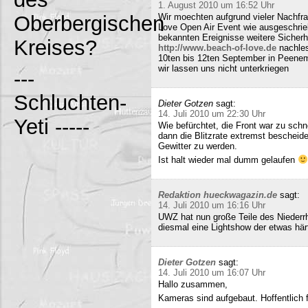
1. August 2010 um 16:52 Uhr
Oberbergischen
Wir moechten aufgrund vieler Nachfr
Love Open Air Event wie ausgeschrieb
bekannten Ereignisse weitere Sicherh
Kreises?
http://www.beach-of-love.de
nachles
10ten bis 12ten September in Peene
wir lassen uns nicht unterkriegen
---
Schluchten-
Dieter Gotzen
sagt:
14. Juli 2010 um 22:30 Uhr
Yeti -----
Wie befürchtet, die Front war zu schne
dann die Blitzrate extremst bescheide
Gewitter zu werden.
Ist halt wieder mal dumm gelaufen
Redaktion hueckwagazin.de
sagt:
14. Juli 2010 um 16:16 Uhr
UWZ hat nun große Teile des Niederrhe
diesmal eine Lightshow der etwas härt
Dieter Gotzen
sagt:
14. Juli 2010 um 16:07 Uhr
Hallo zusammen,
Kameras sind aufgebaut. Hoffentlich f