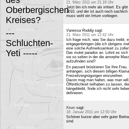
21. März 2011 um 21:18 Uhr
Oberbergischen
Jetzt bin ich mehr als irritiert. Es g
2010, und der ist auch noch sachlich
muss wohl ein Irrtum vorliegen.
Kreises?
---
Vanessa Roddig
sagt:
21. März 2011 um 12:42 Uhr
Ich frage mich, was Sie dazu treibt
Schluchten-
entgegenbringen (die ich übrigens meh
eine solche Aufmerksamkeit zu zollen
Yeti -----
Das mutet paradox an. Lohnt es sich n
sie so selten in der die amorphe Ma
aufzufinden sind?
En passant brüskieren Sie Ihre Frau,
anhängen, sich diesem billigen Klamau
Freizeitvergnügungen einzureihen.
Davon mag man halten, was man will,
Öffentlichkeit teilhaben zu lassen, di
hängebleibt, finde ich nicht sehr lieb
definieren.
Kean
sagt:
18. Januar 2011 um 12:50 Uhr
Schöner kurzer aber sehr guter Beitra
sind.