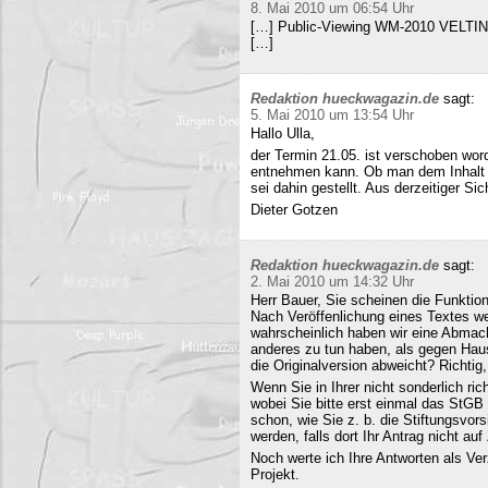
8. Mai 2010 um 06:54 Uhr
[…] Public-Viewing WM-2010 VELTINS
[…]
Redaktion hueckwagazin.de
sagt:
5. Mai 2010 um 13:54 Uhr
Hallo Ulla,
der Termin 21.05. ist verschoben wor
entnehmen kann. Ob man dem Inhalt d
sei dahin gestellt. Aus derzeitiger Si
Dieter Gotzen
Redaktion hueckwagazin.de
sagt:
2. Mai 2010 um 14:32 Uhr
Herr Bauer, Sie scheinen die Funkti
Nach Veröffenlichung eines Textes wer
wahrscheinlich haben wir eine Abmac
anderes zu tun haben, als gegen Hau
die Originalversion abweicht? Richtig, 
Wenn Sie in Ihrer nicht sonderlich r
wobei Sie bitte erst einmal das StG
schon, wie Sie z. b. die Stiftungsvors
werden, falls dort Ihr Antrag nicht a
Noch werte ich Ihre Antworten als Verz
Projekt.