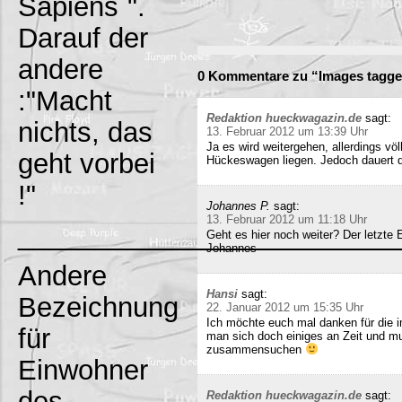
Sapiens`".
Darauf der
andere
0 Kommentare zu “Images tagge
:"Macht
Redaktion hueckwagazin.de
sagt:
nichts, das
13. Februar 2012 um 13:39 Uhr
Ja es wird weitergehen, allerdings völ
geht vorbei
Hückeswagen liegen. Jedoch dauert di
!"
Johannes P.
sagt:
13. Februar 2012 um 11:18 Uhr
_________________________
Geht es hier noch weiter? Der letzte
Johannes
Andere
Hansi
sagt:
Bezeichnung
22. Januar 2012 um 15:35 Uhr
Ich möchte euch mal danken für die i
für
man sich doch einiges an Zeit und m
zusammensuchen
Einwohner
des
Redaktion hueckwagazin.de
sagt: