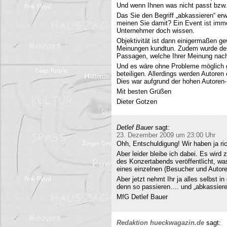
Und wenn Ihnen was nicht passt bzw
Das Sie den Begriff „abkassieren“ erwä
meinen Sie damit? Ein Event ist immer
Unternehmer doch wissen.
Objektivität ist dann einigermaßen g
Meinungen kundtun. Zudem wurde der 
Passagen, welche Ihrer Meinung nach 
Und es wäre ohne Probleme möglich g
beteiligen. Allerdings werden Autore
Dies war aufgrund der hohen Autoren
Mit besten Grüßen
Dieter Gotzen
Detlef Bauer
sagt:
23. Dezember 2009 um 23:00 Uhr
Ohh, Entschuldigung! Wir haben ja ri
Aber leider bleibe ich dabei. Es wird
des Konzertabends veröffentlicht, was
eines einzelnen (Besucher und Autoren
Aber jetzt nehmt Ihr ja alles selbst 
denn so passieren…. und „abkassieren“
MfG Detlef Bauer
Redaktion hueckwagazin.de
sagt: