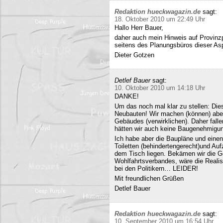
Redaktion hueckwagazin.de
sagt:
18. Oktober 2010 um 22:49 Uhr
Hallo Herr Bauer,
daher auch mein Hinweis auf Provinz
seitens des Planungsbüros dieser Asp
Dieter Gotzen
Detlef Bauer
sagt:
10. Oktober 2010 um 14:18 Uhr
DANKE!
Um das noch mal klar zu stellen: Dies
Neubauten! Wir machen (können) abe
Gebäudes (verwirklichen). Daher fall
hätten wir auch keine Baugenehmigun
Ich habe aber die Baupläne und eine
Toiletten (behindertengerecht)und Au
dem Tisch liegen. Bekämen wir die G
Wohlfahrtsverbandes, wäre die Realisi
bei den Politikern… LEIDER!
Mit freundlichen Grüßen
Detlef Bauer
Redaktion hueckwagazin.de
sagt:
10. September 2010 um 16:54 Uhr