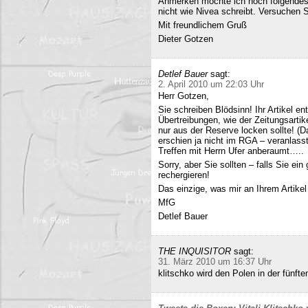
Anmerken möchte ich noch folgendes
nicht wie Nivea schreibt. Versuchen 
Mit freundlichem Gruß
Dieter Gotzen
Detlef Bauer
sagt:
2. April 2010 um 22:03 Uhr
Herr Gotzen,
Sie schreiben Blödsinn! Ihr Artikel 
Übertreibungen, wie der Zeitungsartik
nur aus der Reserve locken sollte! (D
erschien ja nicht im RGA – veranlasst
Treffen mit Herrn Ufer anberaumt…..
Sorry, aber Sie sollten – falls Sie ei
rechergieren!
Das einzige, was mir an Ihrem Artikel
MfG
Detlef Bauer
THE INQUISITOR
sagt:
31. März 2010 um 16:37 Uhr
klitschko wird den Polen in der fünft