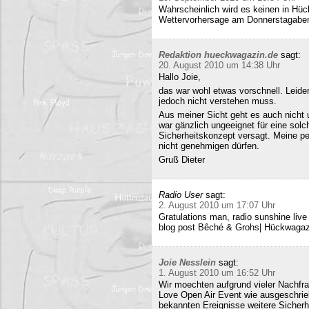
Wahrscheinlich wird es keinen in Hück
Wettervorhersage am Donnerstagabe
Redaktion hueckwagazin.de
sagt:
20. August 2010 um 14:38 Uhr
Hallo Joie,
das war wohl etwas vorschnell. Leide
jedoch nicht verstehen muss.
Aus meiner Sicht geht es auch nicht 
war gänzlich ungeeignet für eine solc
Sicherheitskonzept versagt. Meine pe
nicht genehmigen dürfen.
Gruß Dieter
Radio User
sagt:
2. August 2010 um 17:07 Uhr
Gratulations man, radio sunshine liv
blog post Bêché & Grohs| Hückwagazi
Joie Nesslein
sagt:
1. August 2010 um 16:52 Uhr
Wir moechten aufgrund vieler Nachfr
Love Open Air Event wie ausgeschrieb
bekannten Ereignisse weitere Sicherh