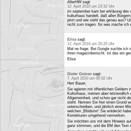
AlterHW
sagt:
12. April 2010 um 23:32 Uhr
im september kam bei erklärung des m
kulturhaus handelt, daß allen Bürge
jetzt und wie sieht das genau aus? 
nicht zum tragen. für was mache ich 
Elisa
sagt:
12. April 2010 um 20:25 Uhr
Mal ne frage. Bei Google suchte ich 
ihren magazinberischt. Ist das ein ge
Elisa
Dieter Gotzen
sagt:
7. April 2010 um 00:02 Uhr
Herr Bauer,
Sie agieren mit öffentlichen Geldern 
Kulturhaus, meinen aber letztendlich
Allgemeinheit, und schon gar nicht d
steht. Nennen Sie hier einen Grund wa
unterschreiben, und jährlich einen Mi
welchen „Blödsinn“ Sie entdeckt habe
Korrekturen umgehend vermerken.
Sie möchten uns mit dem Hinweis auf 
ganz stimmen, und die BM den Text q