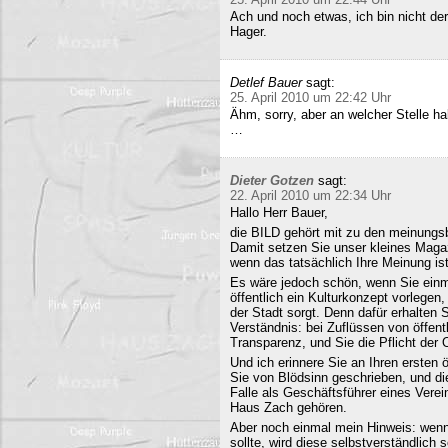
Ach und noch etwas, ich bin nicht der
Hager.
Detlef Bauer
sagt:
25. April 2010 um 22:42 Uhr
Ähm, sorry, aber an welcher Stelle ha
…
Dieter Gotzen
sagt:
22. April 2010 um 22:34 Uhr
Hallo Herr Bauer,
die BILD gehört mit zu den meinungsb
Damit setzen Sie unser kleines Maga
wenn das tatsächlich Ihre Meinung ist
Es wäre jedoch schön, wenn Sie einm
öffentlich ein Kulturkonzept vorlegen,
der Stadt sorgt. Denn dafür erhalten S
Verständnis: bei Zuflüssen von öffentl
Transparenz, und Sie die Pflicht der 
Und ich erinnere Sie an Ihren ersten
Sie von Blödsinn geschrieben, und di
Falle als Geschäftsführer eines Verei
Haus Zach gehören.
Aber noch einmal mein Hinweis: wenn i
sollte, wird diese selbstverständlich so