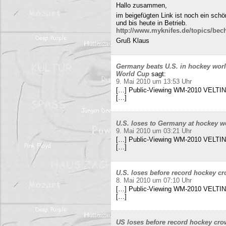
Hallo zusammen,
im beigefügten Link ist noch ein sch
und bis heute in Betrieb.
http://www.myknifes.de/topics/bec
Gruß Klaus
Germany beats U.S. in hockey worl
World Cup
sagt:
9. Mai 2010 um 13:53 Uhr
[…] Public-Viewing WM-2010 VELTINS
[…]
U.S. loses to Germany at hockey w
9. Mai 2010 um 03:21 Uhr
[…] Public-Viewing WM-2010 VELTINS
[…]
U.S. loses before record hockey cr
8. Mai 2010 um 07:10 Uhr
[…] Public-Viewing WM-2010 VELTINS
[…]
US loses before record hockey cro