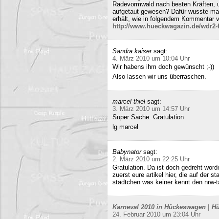
Radevormwald nach besten Kräften, un
aufgetaut gewesen? Dafür wusste m
erhält, wie in folgendem Kommentar v
http://www.hueckwagazin.de/wdr2-fu
Sandra kaiser
sagt:
4. März 2010 um 10:04 Uhr
Wir habens ihm doch gewünscht ;-))
Also lassen wir uns überraschen.
marcel thiel
sagt:
3. März 2010 um 14:57 Uhr
Super Sache. Gratulation
lg marcel
Babynator
sagt:
2. März 2010 um 22:25 Uhr
Gratulation. Da ist doch gedreht word
zuerst eure artikel hier, die auf der s
städtchen was keiner kennt den nrw-t
Karneval 2010 in Hückeswagen | Hü
24. Februar 2010 um 23:04 Uhr