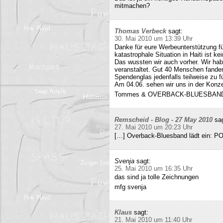
mitmachen?
Thomas Verbeck
sagt:
30. Mai 2010 um 13:39 Uhr
Danke für eure Werbeunterstützung für
katastrophale Situation in Haiti ist k
Das wussten wir auch vorher. Wir ha
veranstaltet. Gut 40 Menschen fand
Spendenglas jedenfalls teilweise zu f
Am 04.06. sehen wir uns in der Konz
Tommes & OVERBACK-BLUESBAN
Remscheid - Blog - 27 May 2010
sa
27. Mai 2010 um 20:23 Uhr
[…] Overback-Bluesband lädt ein: P
Svenja
sagt:
25. Mai 2010 um 16:35 Uhr
das sind ja tolle Zeichnungen
mfg svenja
Klaus
sagt:
21. Mai 2010 um 11:40 Uhr