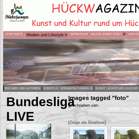
STARTSEITE
Medien und Lifestyle
IMPRESSUM
BILDER EINER STADT
DAS K
BÜCHER UND AUTOREN
EVENTS U. VERANSTALTUNGEN
KUNST | KÜNSTLER | KULTUR
Bundesliga
Images tagged "foto"
geschrieben von:
LIVE
[Zeige als Diashow]