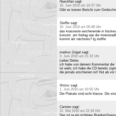
Hueckfan
sagt:
16. Juni 2010 um 10:37 Uhr
Gibt es keinen Bericht zum Grobschn
Steffie
sagt:
16. Juni 2010 um 00:48 Uhr
das krasseste wochenende in hückesw
konzert. am freitag war die innenstad
kommt als nächstes? lg steffie
markus Grigat
sagt:
3. Juni 2010 um 21:33 Uhr
Lieber Dieter,
ich habe von deinem Kommentar die 
ist wahr, ich habe die CD bereits zigm
die jemals erschienen ist! Hut ab vor
Weber
sagt:
1. Juni 2010 um 10:55 Uhr
Die Plakate sind echt klasse. Die sin
Carsten
sagt:
31. Mai 2010 um 22:18 Uhr
Das ist ja ein richtiges RundumSpas