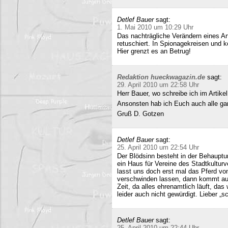
Detlef Bauer
sagt:
1. Mai 2010 um 10:29 Uhr
Das nachträgliche Verändern eines Art
retuschiert. In Spionagekreisen und k
Hier grenzt es an Betrug!
Redaktion hueckwagazin.de
sagt:
29. April 2010 um 22:58 Uhr
Herr Bauer, wo schreibe ich im Artike
Ansonsten hab ich Euch auch alle ganz
Gruß D. Gotzen
Detlef Bauer
sagt:
25. April 2010 um 22:54 Uhr
Der Blödsinn besteht in der Behauptu
ein Haus für Vereine des Stadtkultur
lasst uns doch erst mal das Pferd vo
verschwinden lassen, dann kommt auc
Zeit, da alles ehrenamtlich läuft, das
leider auch nicht gewürdigt. Lieber 
Detlef Bauer
sagt:
25. April 2010 um 22:44 Uhr