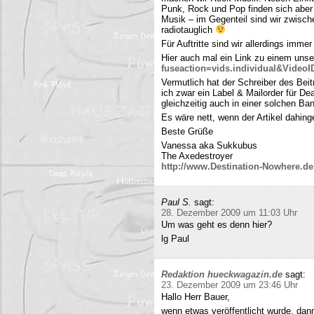
Punk, Rock und Pop finden sich aber 
Musik – im Gegenteil sind wir zwisch
radiotauglich
Für Auftritte sind wir allerdings imme
Hier auch mal ein Link zu einem uns
fuseaction=vids.individual&Video
Vermutlich hat der Schreiber des Be
ich zwar ein Label & Mailorder für De
gleichzeitig auch in einer solchen Ba
Es wäre nett, wenn der Artikel dahing
Beste Grüße
Vanessa aka Sukkubus
The Axedestroyer
http://www.Destination-Nowhere.de
Paul S.
sagt:
28. Dezember 2009 um 11:03 Uhr
Um was geht es denn hier?
lg Paul
Redaktion hueckwagazin.de
sagt:
23. Dezember 2009 um 23:46 Uhr
Hallo Herr Bauer,
wenn etwas veröffentlicht wurde, dan