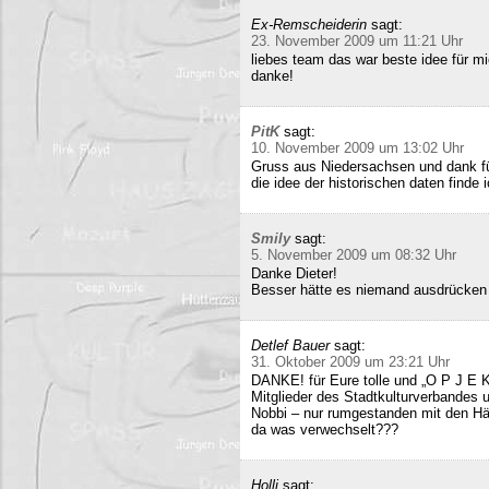
Ex-Remscheiderin
sagt:
23. November 2009 um 11:21 Uhr
liebes team das war beste idee für 
danke!
PitK
sagt:
10. November 2009 um 13:02 Uhr
Gruss aus Niedersachsen und dank für
die idee der historischen daten finde 
Smily
sagt:
5. November 2009 um 08:32 Uhr
Danke Dieter!
Besser hätte es niemand ausdrücken
Detlef Bauer
sagt:
31. Oktober 2009 um 23:21 Uhr
DANKE! für Eure tolle und „O P J E K
Mitglieder des Stadtkulturverbandes 
Nobbi – nur rumgestanden mit den Hä
da was verwechselt???
Holli
sagt: