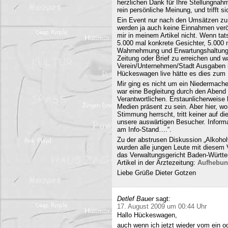
herzlichen Dank für Ihre Stellungnahm
rein persönliche Meinung, und trifft s
Ein Event nur nach den Umsätzen zu b
werden ja auch keine Einnahmen veröf
mir in meinem Artikel nicht. Wenn ta
5.000 mal konkrete Gesichter, 5.000 
Wahrnehmung und Erwartungshaltung. 
Zeitung oder Brief zu erreichen und
Verein/Unternehmen/Stadt Ausgaben i
Hückeswagen live hätte es dies zum N
Mir ging es nicht um ein Niedermache
war eine Begleitung durch den Abend 
Verantwortlichen. Erstaunlicherweise 
Medien präsent zu sein. Aber hier, 
Stimmung herrscht, tritt keiner auf 
unsere auswärtigen Besucher. Informa
am Info-Stand….“.
Zu der abstrusen Diskussion „Alkohol
wurden alle jungen Leute mit diesem
das Verwaltungsgericht Baden-Württe
Artikel in der Ärztezeitung:
Aufhebun
Liebe Grüße Dieter Gotzen
Detlef Bauer
sagt:
17. August 2009 um 00:44 Uhr
Hallo Hückeswagen,
auch wenn ich jetzt wieder vom ein o