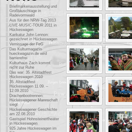
Briefmarkenausstellung und
Großtauschtage in
Radevormwald
Aus für den NRW-Tag 2013
LIVE-MUSIC-TOUR 2011 in
Hückeswagen
Karikatur John Lennon:
gezeichnet in Hückeswagen
Vernissage der FeG
Das Kulturmagazin
hueckwagazin.de wird
barrierefrei
Kulturhaus Zach kommt
nicht zur Ruhe
Das war: 35. Altstadtfest
Hückeswagen 2010
35. Altstadtfest
Hückeswagen 11.09. –
12.09.2010
Drachenbootrennen:
Hückeswagener Mannschaft
siegt
Hückeswagener Geschichte
am 22.08.2010
Gastspiel Hohnsteinertheater
in Hückeswagen
925 Jahre Hückeswagen im