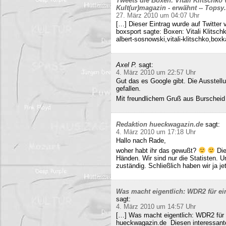
Tweets die Boxen: Vitali Klitschko
Kult(ur)magazin - erwähnt -- Tops
27. März 2010 um 04:07 Uhr
[…] Dieser Eintrag wurde auf Twitter 
boxsport sagte: Boxen: Vitali Klitsc
albert-sosnowski,vitali-klitschko,b
Axel P.
sagt:
4. März 2010 um 22:57 Uhr
Gut das es Google gibt. Die Ausstell
gefallen.
Mit freundlichem Gruß aus Burscheid
Redaktion hueckwagazin.de
sagt:
4. März 2010 um 17:18 Uhr
Hallo nach Rade,
woher habt ihr das gewußt?
Die
Händen. Wir sind nur die Statisten. 
zuständig. Schließlich haben wir ja j
Was macht eigentlich: WDR2 für ein
sagt:
4. März 2010 um 14:57 Uhr
[…] Was macht eigentlich: WDR2 für 
hueckwagazin.de Diesen interessante