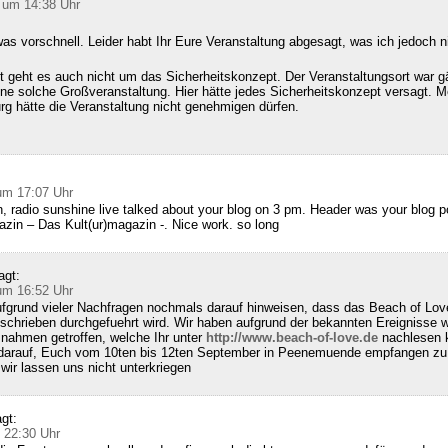
 um 14:38 Uhr
as vorschnell. Leider habt Ihr Eure Veranstaltung abgesagt, was ich jedoch n
 geht es auch nicht um das Sicherheitskonzept. Der Veranstaltungsort war g
ine solche Großveranstaltung. Hier hätte jedes Sicherheitskonzept versagt. M
g hätte die Veranstaltung nicht genehmigen dürfen.
:
um 17:07 Uhr
, radio sunshine live talked about your blog on 3 pm. Header was your blog 
zin – Das Kult(ur)magazin -. Nice work. so long
agt:
um 16:52 Uhr
fgrund vieler Nachfragen nochmals darauf hinweisen, dass das Beach of Lov
schrieben durchgefuehrt wird. Wir haben aufgrund der bekannten Ereignisse w
nahmen getroffen, welche Ihr unter
http://www.beach-of-love.de
nachlesen k
 darauf, Euch vom 10ten bis 12ten September in Peenemuende empfangen zu 
ir lassen uns nicht unterkriegen
gt:
 22:30 Uhr