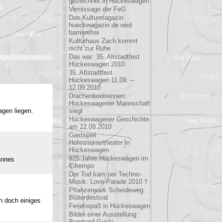
gezeichnet in Hückeswagen
Vernissage der FeG
Das Kulturmagazin
hueckwagazin.de wird
barrierefrei
Kulturhaus Zach kommt
nicht zur Ruhe
Das war: 35. Altstadtfest
Hückeswagen 2010
35. Altstadtfest
Hückeswagen 11.09. –
12.09.2010
Drachenbootrennen:
Hückeswagener Mannschaft
agen liegen.
siegt
Hückeswagener Geschichte
am 22.08.2010
Gastspiel
Hohnsteinertheater in
Hückeswagen
925 Jahre Hückeswagen im
annes
Eiltempo
Der Tod kam per Techno-
Musik: Love-Parade 2010 †
Pflanzenpark Scheideweg:
Blütenfestival
h doch einiges
Ferienspaß in Hückeswagen
Bilder einer Ausstellung:
Bernhard Guski