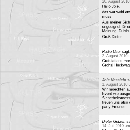
20. August 2010
Hallo Joie,
das war wohl etw
muss.
Aus meiner Sicht
ungeeignet für e
Meinung: Duisbur
Gruß Dieter
Radio User
sagt
2. August 2010 
Gratulations man
Grohs| Hückwaga
Joie Nesslein
s
1. August 2010 
Wir moechten au
Event wie ausge
Sicherheitsmass
freuen uns also
party Freunde… w
Dieter Gotzen
sa
14. Juli 2010 um