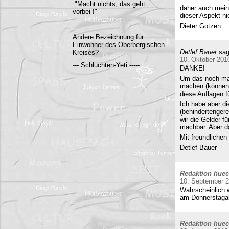
:"Macht nichts, das geht
daher auch mein
vorbei !"
dieser Aspekt ni
______________________________________
Dieter Gotzen
Andere Bezeichnung für
Einwohner des Oberbergischen
Detlef Bauer
sag
Kreises?
10. Oktober 201
--- Schluchten-Yeti -----
DANKE!
Um das noch mal 
machen (können)
diese Auflagen 
Ich habe aber di
(behindertenger
wir die Gelder f
machbar. Aber da
Mit freundliche
Detlef Bauer
Redaktion hue
10. September 
Wahrscheinlich w
am Donnerstag
Redaktion hue