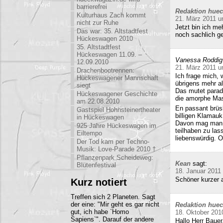
barrierefrei
Redaktion hue
Kulturhaus Zach kommt
21. März 2011 u
nicht zur Ruhe
Jetzt bin ich me
Das war: 35. Altstadtfest
noch sachlich ge
Hückeswagen 2010
35. Altstadtfest
Hückeswagen 11.09. –
Vanessa Roddig
12.09.2010
21. März 2011 u
Drachenbootrennen:
Ich frage mich, 
Hückeswagener Mannschaft
übrigens mehr al
siegt
Das mutet parado
Hückeswagener Geschichte
die amorphe Mas
am 22.08.2010
En passant brüs
Gastspiel Hohnsteinertheater
billigen Klamauk
in Hückeswagen
Davon mag man h
925 Jahre Hückeswagen im
teilhaben zu las
Eiltempo
liebenswürdig. O
Der Tod kam per Techno-
Musik: Love-Parade 2010 †
Pflanzenpark Scheideweg:
Kean
sagt:
Blütenfestival
18. Januar 2011
Schöner kurzer a
Kurz notiert
Treffen sich 2 Planeten. Sagt
der eine: "Mir geht es gar nicht
Redaktion hue
gut, ich habe `Homo
18. Oktober 201
Sapiens`". Darauf der andere
Hallo Herr Bauer