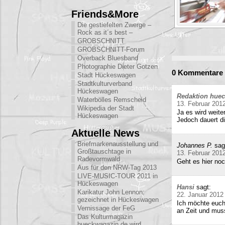
Friends&More
Die gestiefelten Zwerge –
Rock as it´s best –
GROBSCHNITT
GROBSCHNITT-Forum
Overback Bluesband
Photographie Dieter Gotzen
0 Kommentare 
Stadt Hückeswagen
Stadtkulturverband
Hückeswagen
Redaktion hue
Waterbölles Remscheid
13. Februar 201
Wikipedia der Stadt
Ja es wird weite
Hückeswagen
Jedoch dauert di
Aktuelle News
Briefmarkenausstellung und
Johannes P.
sag
Großtauschtage in
13. Februar 201
Radevormwald
Geht es hier no
Aus für den NRW-Tag 2013
LIVE-MUSIC-TOUR 2011 in
Hückeswagen
Hansi
sagt:
Karikatur John Lennon:
22. Januar 2012
gezeichnet in Hückeswagen
Ich möchte euch
Vernissage der FeG
an Zeit und mu
Das Kulturmagazin
hueckwagazin.de wird