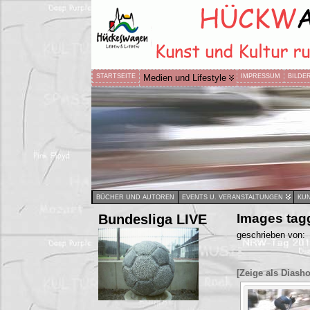
STARTSEITE
Medien und Lifestyle
IMPRESSUM
BILDE
BÜCHER UND AUTOREN
EVENTS U. VERANSTALTUNGEN
KUN
Bundesliga LIVE
Images tag
geschrieben von:
[Zeige als Diash