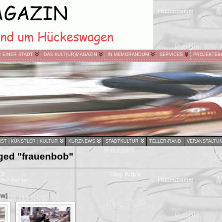
R EINER STADT
DAS KULT(UR)MAGAZIN
IN MEMORANDUM
SERVICES
PROJEKTE&
ST | KÜNSTLER | KULTUR
KURZNEWS
STADTKULTUR
TELLER-RAND
VERANSTALTU
ged "frauenbob"
ow]