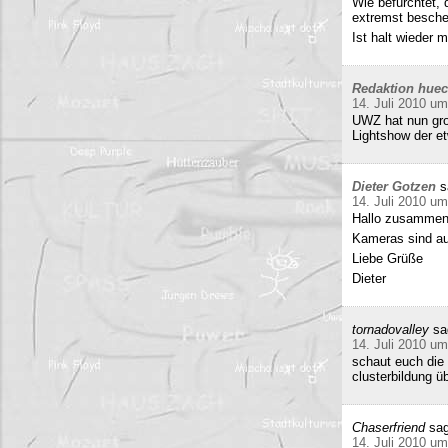
Wie befürchtet, 
extremst beschei
Ist halt wieder
Redaktion hue
14. Juli 2010 um
UWZ hat nun groß
Lightshow der et
Dieter Gotzen
s
14. Juli 2010 um
Hallo zusammen
Kameras sind auf
Liebe Grüße
Dieter
tornadovalley
sa
14. Juli 2010 um
schaut euch die 
clusterbildung ü
Chaserfriend
sag
14. Juli 2010 um