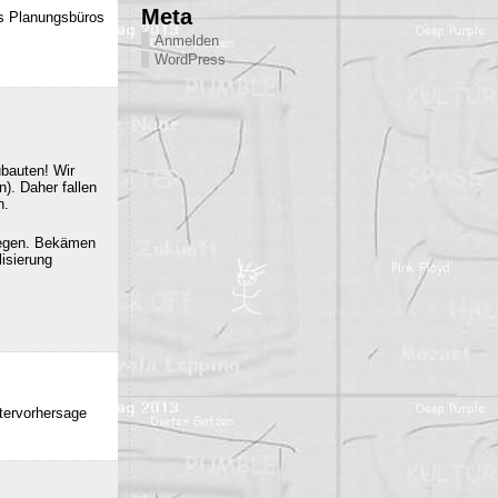
Meta
es Planungsbüros
Anmelden
WordPress
ubauten! Wir
). Daher fallen
n.
iegen. Bekämen
isierung
ttervorhersage