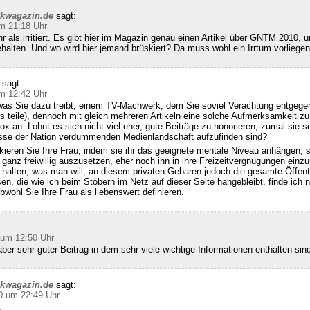
ckwagazin.de
sagt:
m 21:18 Uhr
hr als irritiert. Es gibt hier im Magazin genau einen Artikel über GNTM 2010, u
halten. Und wo wird hier jemand brüskiert? Da muss wohl ein Irrtum vorliegen
sagt:
m 12:42 Uhr
was Sie dazu treibt, einem TV-Machwerk, dem Sie soviel Verachtung entgegen
s teile), dennoch mit gleich mehreren Artikeln eine solche Aufmerksamkeit zu
x an. Lohnt es sich nicht viel eher, gute Beiträge zu honorieren, zumal sie so
se der Nation verdummenden Medienlandschaft aufzufinden sind?
kieren Sie Ihre Frau, indem sie ihr das geeignete mentale Niveau anhängen, 
 ganz freiwillig auszusetzen, eher noch ihn in ihre Freizeitvergnügungen einzu
alten, was man will, an diesem privaten Gebaren jedoch die gesamte Öffentl
sen, die wie ich beim Stöbern im Netz auf dieser Seite hängebleibt, finde ich n
bwohl Sie Ihre Frau als liebenswert definieren.
 um 12:50 Uhr
ber sehr guter Beitrag in dem sehr viele wichtige Informationen enthalten sin
ckwagazin.de
sagt:
0 um 22:49 Uhr
,