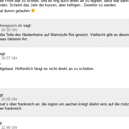
die Front war zu schnell, und es fing auch direkt an zu regnen, dafür war dann 
den. Scheint das Jahr der kurzen, aber heftigen , Gewitter zu werden.
 mal dumm gelaufen
ckwagazin.de
sagt:
 16:16 Uhr
e Teile des Niederrheins auf Warnstufe Rot gesetzt. Vielleicht gibt es diesm
was härteren Art.
agt:
 16:07 Uhr
,
gebaut. Hoffentlich fängt es nicht direkt an zu schütten.
gt:
 15:05 Uhr
sat´s über frankreich an. die region um aachen kriegt übelst eins auf die mütz
ber frankreich
t:
 12:46 Uhr