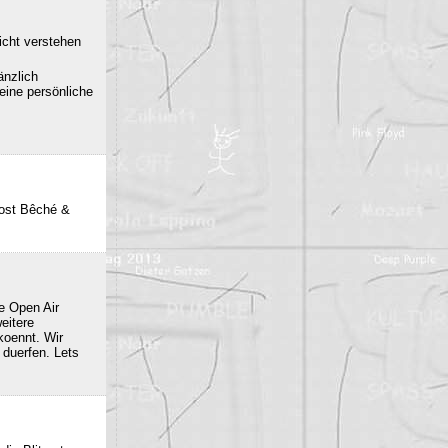
icht verstehen
änzlich
eine persönliche
post Bêché &
e Open Air
eitere
oennt. Wir
duerfen. Lets