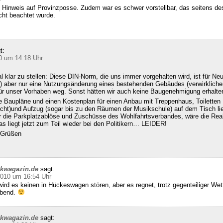
 Hinweis auf Provinzposse. Zudem war es schwer vorstellbar, das seitens d
cht beachtet wurde.
t:
0 um 14:18 Uhr
klar zu stellen: Diese DIN-Norm, die uns immer vorgehalten wird, ist für Ne
 aber nur eine Nutzungsänderung eines bestehenden Gebäudes (verwirklichen
für unser Vorhaben weg. Sonst hätten wir auch keine Baugenehmigung erhalte
e Baupläne und einen Kostenplan für einen Anbau mit Treppenhaus, Toiletten
echt)und Aufzug (sogar bis zu den Räumen der Musikschule) auf dem Tisch l
ür die Parkplatzablöse und Zuschüsse des Wohlfahrtsverbandes, wäre die Real
s liegt jetzt zum Teil wieder bei den Politikern… LEIDER!
n Grüßen
ckwagazin.de
sagt:
2010 um 16:54 Uhr
ird es keinen in Hückeswagen stören, aber es regnet, trotz gegenteiliger We
abend.
ckwagazin.de
sagt: