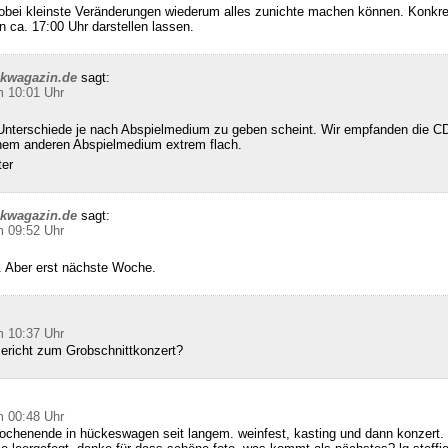
wobei kleinste Veränderungen wiederum alles zunichte machen können. Konkret
n ca. 17:00 Uhr darstellen lassen.
ckwagazin.de
sagt:
m 10:01 Uhr
Unterschiede je nach Abspielmedium zu geben scheint. Wir empfanden die CD
inem anderen Abspielmedium extrem flach.
ter
ckwagazin.de
sagt:
m 09:52 Uhr
 Aber erst nächste Woche.
m 10:37 Uhr
Bericht zum Grobschnittkonzert?
m 00:48 Uhr
ochenende in hückeswagen seit langem. weinfest, kasting und dann konzert. 