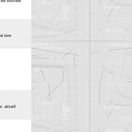
die Blitzrate
al eine
e. aktuell