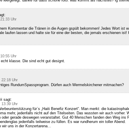
ie leergefegt. danke für dass schöne foto. was kommt als nächstes? lg steffi
agt:
 21:33 Uhr
inem Kommentar die Tränen in die Augen gspült bekommen! Jedes Wort ist wa
le laufen lassen und halte sie für eine der besten, die jemals erschienen ist! 
 10:55 Uhr
 echt klasse. Die sind echt gut designt.
 22:18 Uhr
richtiges RundumSpassprogram. Dürfen auch Wermelskirchener mitmachen?
ck
sagt:
 13:39 Uhr
erbeunterstützung für´s „Haiti Benefiz Konzert“. Man merkt: die katastrophale
hema mehr, jedenfalls nicht auf den Titelseiten. Das wussten wir auch vorher. 
 oder gerade deswegen veranstaltet. Gut 40 Menschen fanden den Weg ins
endenglas jedenfalls teilweise zu füllen. Es war rundherum ein toller Abend.
 wir uns in der Konzertarena…