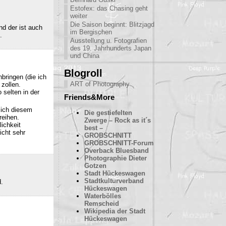
Estofex: das Chasing geht
weiter
Die Saison beginnt: Blitzjagd
nd der ist auch
im Bergischen
.
Ausstellung u. Fotografien
des 19. Jahrhunderts Japan
und China
Blogroll
bringen (die ich
ART of Photography
 zollen.
 selten in der
Friends&More
sich diesem
Die gestiefelten
reihen.
Zwerge – Rock as it´s
ichkeit
best –
icht sehr
GROBSCHNITT
GROBSCHNITT-Forum
Overback Bluesband
Photographie Dieter
Gotzen
Stadt Hückeswagen
Stadtkulturverband
d.
Hückeswagen
Waterbölles
Remscheid
Wikipedia der Stadt
Hückeswagen