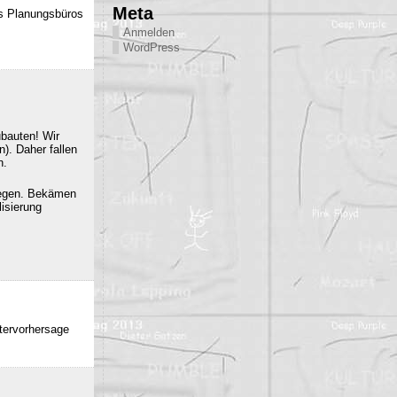
Meta
es Planungsbüros
Anmelden
WordPress
ubauten! Wir
). Daher fallen
n.
iegen. Bekämen
isierung
ttervorhersage