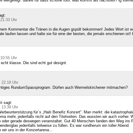
ie leergefegt. danke für dass schöne foto. was kommt als nächstes? lg steffi
agt:
 21:33 Uhr
inem Kommentar die Tränen in die Augen gspült bekommen! Jedes Wort ist wa
le laufen lassen und halte sie für eine der besten, die jemals erschienen ist! 
 10:55 Uhr
 echt klasse. Die sind echt gut designt.
 22:18 Uhr
richtiges RundumSpassprogram. Dürfen auch Wermelskirchener mitmachen?
ck
sagt:
 13:39 Uhr
erbeunterstützung für´s „Haiti Benefiz Konzert“. Man merkt: die katastrophale
hema mehr, jedenfalls nicht auf den Titelseiten. Das wussten wir auch vorher. 
 oder gerade deswegen veranstaltet. Gut 40 Menschen fanden den Weg ins
endenglas jedenfalls teilweise zu füllen. Es war rundherum ein toller Abend.
 wir uns in der Konzertarena…