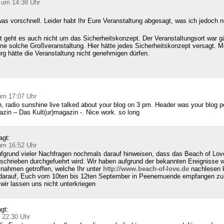
 um 14:38 Uhr
as vorschnell. Leider habt Ihr Eure Veranstaltung abgesagt, was ich jedoch n
 geht es auch nicht um das Sicherheitskonzept. Der Veranstaltungsort war g
ine solche Großveranstaltung. Hier hätte jedes Sicherheitskonzept versagt. M
g hätte die Veranstaltung nicht genehmigen dürfen.
:
um 17:07 Uhr
, radio sunshine live talked about your blog on 3 pm. Header was your blog 
zin – Das Kult(ur)magazin -. Nice work. so long
agt:
um 16:52 Uhr
fgrund vieler Nachfragen nochmals darauf hinweisen, dass das Beach of Lov
schrieben durchgefuehrt wird. Wir haben aufgrund der bekannten Ereignisse w
nahmen getroffen, welche Ihr unter
http://www.beach-of-love.de
nachlesen k
 darauf, Euch vom 10ten bis 12ten September in Peenemuende empfangen zu 
ir lassen uns nicht unterkriegen
gt:
 22:30 Uhr