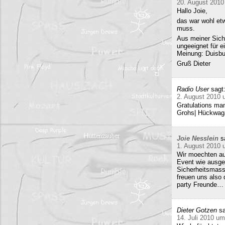
20. August 2010
Hallo Joie,
das war wohl etw
muss.
Aus meiner Sicht
ungeeignet für e
Meinung: Duisbur
Gruß Dieter
Radio User
sagt
2. August 2010 
Gratulations man
Grohs| Hückwaga
Joie Nesslein
s
1. August 2010 
Wir moechten au
Event wie ausge
Sicherheitsmass
freuen uns also
party Freunde… w
Dieter Gotzen
sa
14. Juli 2010 um