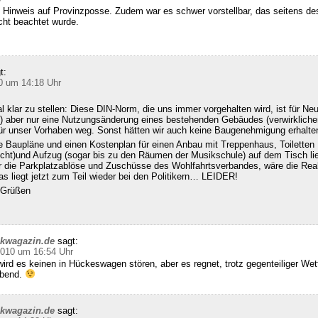
 Hinweis auf Provinzposse. Zudem war es schwer vorstellbar, das seitens d
cht beachtet wurde.
t:
0 um 14:18 Uhr
klar zu stellen: Diese DIN-Norm, die uns immer vorgehalten wird, ist für Ne
 aber nur eine Nutzungsänderung eines bestehenden Gebäudes (verwirklichen
für unser Vorhaben weg. Sonst hätten wir auch keine Baugenehmigung erhalte
e Baupläne und einen Kostenplan für einen Anbau mit Treppenhaus, Toiletten
echt)und Aufzug (sogar bis zu den Räumen der Musikschule) auf dem Tisch l
ür die Parkplatzablöse und Zuschüsse des Wohlfahrtsverbandes, wäre die Real
s liegt jetzt zum Teil wieder bei den Politikern… LEIDER!
n Grüßen
ckwagazin.de
sagt:
2010 um 16:54 Uhr
ird es keinen in Hückeswagen stören, aber es regnet, trotz gegenteiliger We
abend.
ckwagazin.de
sagt: