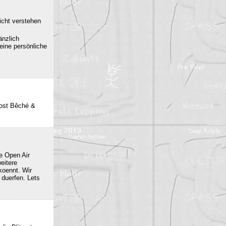
icht verstehen
änzlich
eine persönliche
post Bêché &
e Open Air
eitere
oennt. Wir
duerfen. Lets