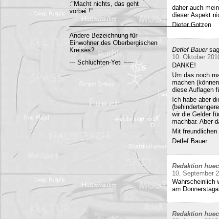
:"Macht nichts, das geht
daher auch mein
vorbei !"
dieser Aspekt ni
______________________________________
Dieter Gotzen
Andere Bezeichnung für
Einwohner des Oberbergischen
Detlef Bauer
sag
Kreises?
10. Oktober 201
--- Schluchten-Yeti -----
DANKE!
Um das noch mal 
machen (können)
diese Auflagen 
Ich habe aber di
(behindertenger
wir die Gelder f
machbar. Aber da
Mit freundliche
Detlef Bauer
Redaktion hue
10. September 
Wahrscheinlich w
am Donnerstag
Redaktion hue