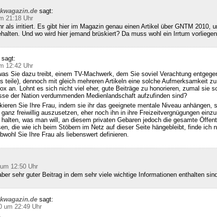
ckwagazin.de
sagt:
m 21:18 Uhr
hr als irritiert. Es gibt hier im Magazin genau einen Artikel über GNTM 2010, u
halten. Und wo wird hier jemand brüskiert? Da muss wohl ein Irrtum vorliegen
sagt:
m 12:42 Uhr
was Sie dazu treibt, einem TV-Machwerk, dem Sie soviel Verachtung entgegen
s teile), dennoch mit gleich mehreren Artikeln eine solche Aufmerksamkeit zu
x an. Lohnt es sich nicht viel eher, gute Beiträge zu honorieren, zumal sie so
se der Nation verdummenden Medienlandschaft aufzufinden sind?
kieren Sie Ihre Frau, indem sie ihr das geeignete mentale Niveau anhängen, 
 ganz freiwillig auszusetzen, eher noch ihn in ihre Freizeitvergnügungen einzu
alten, was man will, an diesem privaten Gebaren jedoch die gesamte Öffentl
sen, die wie ich beim Stöbern im Netz auf dieser Seite hängebleibt, finde ich n
bwohl Sie Ihre Frau als liebenswert definieren.
 um 12:50 Uhr
ber sehr guter Beitrag in dem sehr viele wichtige Informationen enthalten sin
ckwagazin.de
sagt:
0 um 22:49 Uhr
,