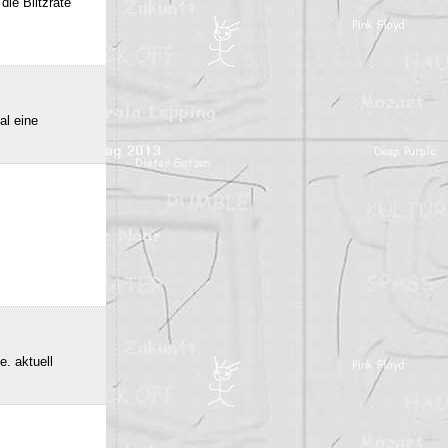
die Blitzrate
al eine
e. aktuell