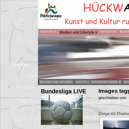
STARTSEITE
Medien und Lifestyle
IMPRESSUM
BILDE
BÜCHER UND AUTOREN
EVENTS U. VERANSTALTUNGEN
KUN
Bundesliga LIVE
Images tag
geschrieben von:
[Zeige als Diash