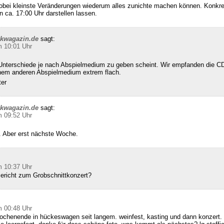
wobei kleinste Veränderungen wiederum alles zunichte machen können. Konkret
n ca. 17:00 Uhr darstellen lassen.
ckwagazin.de
sagt:
m 10:01 Uhr
Unterschiede je nach Abspielmedium zu geben scheint. Wir empfanden die CD
inem anderen Abspielmedium extrem flach.
ter
ckwagazin.de
sagt:
m 09:52 Uhr
 Aber erst nächste Woche.
m 10:37 Uhr
Bericht zum Grobschnittkonzert?
m 00:48 Uhr
ochenende in hückeswagen seit langem. weinfest, kasting und dann konzert. 