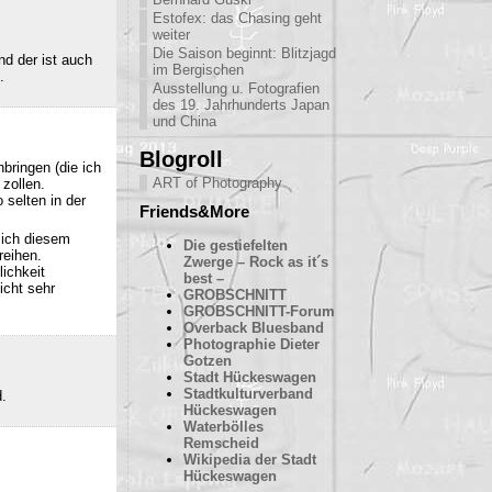
Estofex: das Chasing geht
weiter
Die Saison beginnt: Blitzjagd
nd der ist auch
im Bergischen
.
Ausstellung u. Fotografien
des 19. Jahrhunderts Japan
und China
Blogroll
bringen (die ich
ART of Photography
 zollen.
 selten in der
Friends&More
sich diesem
Die gestiefelten
reihen.
Zwerge – Rock as it´s
ichkeit
best –
icht sehr
GROBSCHNITT
GROBSCHNITT-Forum
Overback Bluesband
Photographie Dieter
Gotzen
Stadt Hückeswagen
Stadtkulturverband
d.
Hückeswagen
Waterbölles
Remscheid
Wikipedia der Stadt
Hückeswagen