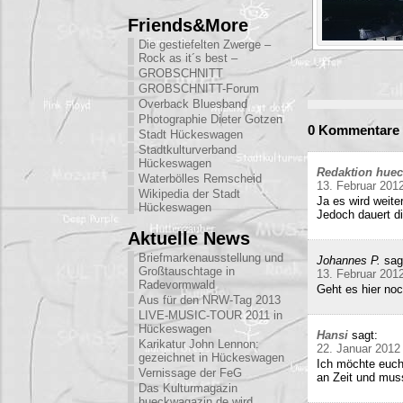
Friends&More
Die gestiefelten Zwerge –
Rock as it´s best –
GROBSCHNITT
GROBSCHNITT-Forum
Overback Bluesband
Photographie Dieter Gotzen
0 Kommentare 
Stadt Hückeswagen
Stadtkulturverband
Hückeswagen
Redaktion hue
Waterbölles Remscheid
13. Februar 201
Wikipedia der Stadt
Ja es wird weite
Hückeswagen
Jedoch dauert di
Aktuelle News
Briefmarkenausstellung und
Johannes P.
sag
Großtauschtage in
13. Februar 201
Radevormwald
Geht es hier no
Aus für den NRW-Tag 2013
LIVE-MUSIC-TOUR 2011 in
Hückeswagen
Hansi
sagt:
Karikatur John Lennon:
22. Januar 2012
gezeichnet in Hückeswagen
Ich möchte euch
Vernissage der FeG
an Zeit und mu
Das Kulturmagazin
hueckwagazin.de wird