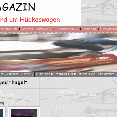
R EINER STADT
DAS KULT(UR)MAGAZIN
IN MEMORANDUM
SERVICES
PROJEKTE&
ST | KÜNSTLER | KULTUR
KURZNEWS
STADTKULTUR
TELLER-RAND
VERANSTALTU
ged "hagel"
ow]