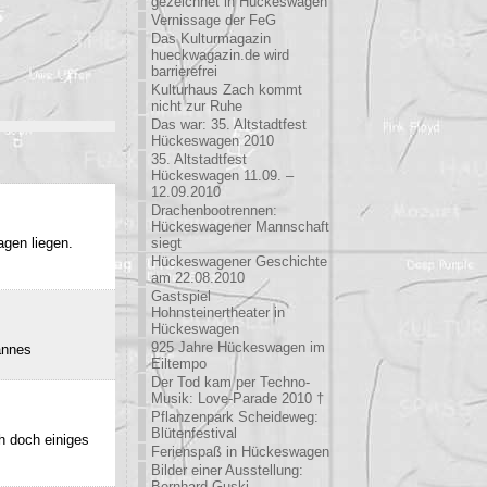
gezeichnet in Hückeswagen
Vernissage der FeG
Das Kulturmagazin
hueckwagazin.de wird
barrierefrei
Kulturhaus Zach kommt
nicht zur Ruhe
Das war: 35. Altstadtfest
Hückeswagen 2010
35. Altstadtfest
Hückeswagen 11.09. –
12.09.2010
Drachenbootrennen:
Hückeswagener Mannschaft
agen liegen.
siegt
Hückeswagener Geschichte
am 22.08.2010
Gastspiel
Hohnsteinertheater in
Hückeswagen
925 Jahre Hückeswagen im
annes
Eiltempo
Der Tod kam per Techno-
Musik: Love-Parade 2010 †
Pflanzenpark Scheideweg:
Blütenfestival
h doch einiges
Ferienspaß in Hückeswagen
Bilder einer Ausstellung:
Bernhard Guski