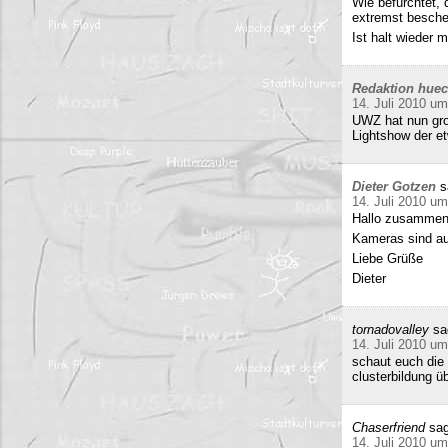
Wie befürchtet, 
extremst beschei
Ist halt wieder
Redaktion hue
14. Juli 2010 um
UWZ hat nun groß
Lightshow der et
Dieter Gotzen
s
14. Juli 2010 um
Hallo zusammen
Kameras sind auf
Liebe Grüße
Dieter
tornadovalley
sa
14. Juli 2010 um
schaut euch die 
clusterbildung ü
Chaserfriend
sag
14. Juli 2010 um