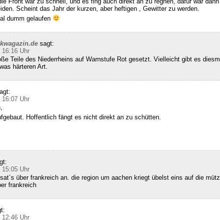
die Front war zu schnell, und es fing auch direkt an zu regnen, dafür war dann 
den. Scheint das Jahr der kurzen, aber heftigen , Gewitter zu werden.
 mal dumm gelaufen
ckwagazin.de
sagt:
 16:16 Uhr
e Teile des Niederrheins auf Warnstufe Rot gesetzt. Vielleicht gibt es diesm
was härteren Art.
agt:
 16:07 Uhr
,
gebaut. Hoffentlich fängt es nicht direkt an zu schütten.
gt:
 15:05 Uhr
sat´s über frankreich an. die region um aachen kriegt übelst eins auf die mütz
ber frankreich
t:
 12:46 Uhr