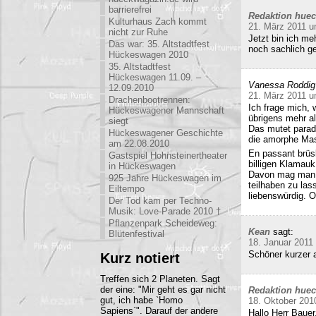
barrierefrei
Redaktion hue
Kulturhaus Zach kommt
21. März 2011 u
nicht zur Ruhe
Jetzt bin ich me
Das war: 35. Altstadtfest
noch sachlich ge
Hückeswagen 2010
35. Altstadtfest
Hückeswagen 11.09. –
Vanessa Roddig
12.09.2010
21. März 2011 u
Drachenbootrennen:
Ich frage mich, 
Hückeswagener Mannschaft
übrigens mehr al
siegt
Das mutet parado
Hückeswagener Geschichte
die amorphe Mas
am 22.08.2010
En passant brüs
Gastspiel Hohnsteinertheater
billigen Klamauk
in Hückeswagen
Davon mag man h
925 Jahre Hückeswagen im
teilhaben zu las
Eiltempo
liebenswürdig. O
Der Tod kam per Techno-
Musik: Love-Parade 2010 †
Pflanzenpark Scheideweg:
Kean
sagt:
Blütenfestival
18. Januar 2011
Schöner kurzer a
Kurz notiert
Treffen sich 2 Planeten. Sagt
der eine: "Mir geht es gar nicht
Redaktion hue
gut, ich habe `Homo
18. Oktober 201
Sapiens`". Darauf der andere
Hallo Herr Bauer