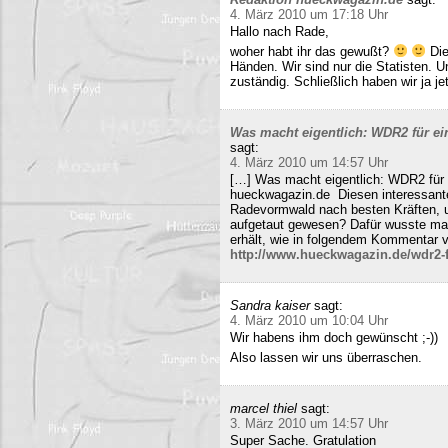
4. März 2010 um 17:18 Uhr
Hallo nach Rade,
woher habt ihr das gewußt?
Die
Händen. Wir sind nur die Statisten. 
zuständig. Schließlich haben wir ja j
Was macht eigentlich: WDR2 für ein
sagt:
4. März 2010 um 14:57 Uhr
[…] Was macht eigentlich: WDR2 für 
hueckwagazin.de Diesen interessante
Radevormwald nach besten Kräften, un
aufgetaut gewesen? Dafür wusste m
erhält, wie in folgendem Kommentar v
http://www.hueckwagazin.de/wdr2-fu
Sandra kaiser
sagt:
4. März 2010 um 10:04 Uhr
Wir habens ihm doch gewünscht ;-))
Also lassen wir uns überraschen.
marcel thiel
sagt:
3. März 2010 um 14:57 Uhr
Super Sache. Gratulation