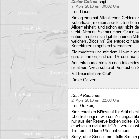
Dieter Gotzen
sagt:
7. April 2010 um 00:02 Uhr
Herr Bauer,
Sie agieren mit öffentlichen Geldern 
Kulturhaus, meinen aber letztendlich
Allgemeinheit, und schon gar nicht d
steht. Nennen Sie hier einen Grund wa
unterschreiben, und jährlich einen Mi
welchen „Blödsinn“ Sie entdeckt habe
Korrekturen umgehend vermerken.
Sie möchten uns mit dem Hinweis auf 
ganz stimmen, und die BM den Text q
Anmerken möchte ich noch folgendes
nicht wie Nivea schreibt. Versuchen 
Mit freundlichem Gruß
Dieter Gotzen
Detlef Bauer
sagt:
2. April 2010 um 22:03 Uhr
Herr Gotzen,
Sie schreiben Blödsinn! Ihr Artikel 
Übertreibungen, wie der Zeitungsartik
nur aus der Reserve locken sollte! (D
erschien ja nicht im RGA – veranlasst
Treffen mit Herrn Ufer anberaumt…..
Sorry, aber Sie sollten – falls Sie ei