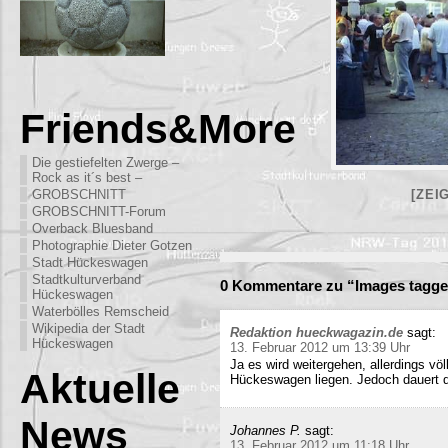
Friends&More
Die gestiefelten Zwerge –
Rock as it´s best –
GROBSCHNITT
[ZEI
GROBSCHNITT-Forum
Overback Bluesband
Photographie Dieter Gotzen
Stadt Hückeswagen
Stadtkulturverband
0 Kommentare zu “Images tagge
Hückeswagen
Waterbölles Remscheid
Wikipedia der Stadt
Redaktion hueckwagazin.de
sagt:
Hückeswagen
13. Februar 2012 um 13:39 Uhr
Ja es wird weitergehen, allerdings völ
Aktuelle
Hückeswagen liegen. Jedoch dauert di
News
Johannes P.
sagt:
13. Februar 2012 um 11:18 Uhr