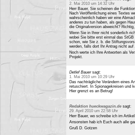
2. Mai 2010 um 14:32 Uhr
Herr Bauer, Sie scheinen die Funkti
Nach Veröffenlichung eines Textes wer
wahrscheinlich haben wir eine Abmac
anderes zu tun haben, als gegen Hau
die Originalversion abweicht? Richtig, 
Wenn Sie in Ihrer nicht sonderlich r
wobei Sie bitte erst einmal das StG
schon, wie Sie z. b. die Stiftungsvors
werden, falls dort Ihr Antrag nicht a
Noch werte ich Ihre Antworten als Verz
Projekt.
Detlef Bauer
sagt:
1. Mai 2010 um 10:29 Uhr
Das nachträgliche Verändern eines Art
retuschiert. In Spionagekreisen und k
Hier grenzt es an Betrug!
Redaktion hueckwagazin.de
sagt:
29. April 2010 um 22:58 Uhr
Herr Bauer, wo schreibe ich im Artike
Ansonsten hab ich Euch auch alle ganz
Gruß D. Gotzen