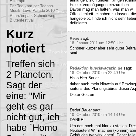
anhängen, sich diesem billigen Klamau
Eiltempo
Freizeitvergnügungen einzureihen.
Der Tod kam per Techno-
Davon mag man halten, was man will,
Musik: Love-Parade 2010 †
Öffentlichkeit teilhaben zu lassen, di
Pflanzenpark Scheideweg:
hängebleibt, finde ich nicht sehr lieb
Blütenfestival
definieren.
Kurz
Kean
sagt:
18. Januar 2011 um 12:50 Uhr
notiert
Schöner kurzer aber sehr guter Beitra
sind.
Treffen sich
Redaktion hueckwagazin.de
sagt:
2 Planeten.
18. Oktober 2010 um 22:49 Uhr
Hallo Herr Bauer,
Sagt der
daher auch mein Hinweis auf Provinz
seitens des Planungsbüros dieser Asp
eine: "Mir
Dieter Gotzen
geht es gar
Detlef Bauer
sagt:
nicht gut, ich
10. Oktober 2010 um 14:18 Uhr
DANKE!
habe `Homo
Um das noch mal klar zu stellen: Dies
Neubauten! Wir machen (können) abe
Gebäudes (verwirklichen). Daher fall