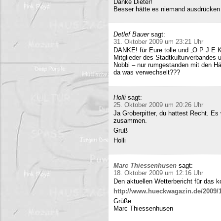
Danke Dieter!
Besser hätte es niemand ausdrücken
Detlef Bauer
sagt:
31. Oktober 2009 um 23:21 Uhr
DANKE! für Eure tolle und „O P J E K
Mitglieder des Stadtkulturverbandes 
Nobbi – nur rumgestanden mit den Hä
da was verwechselt???
Holli
sagt:
25. Oktober 2009 um 20:26 Uhr
Ja Groberpitter, du hattest Recht. E
zusammen.
Gruß
Holli
Marc Thiessenhusen
sagt:
18. Oktober 2009 um 12:16 Uhr
Den aktuellen Wetterbericht für das 
http://www.hueckwagazin.de/2009/10
Grüße
Marc Thiessenhusen