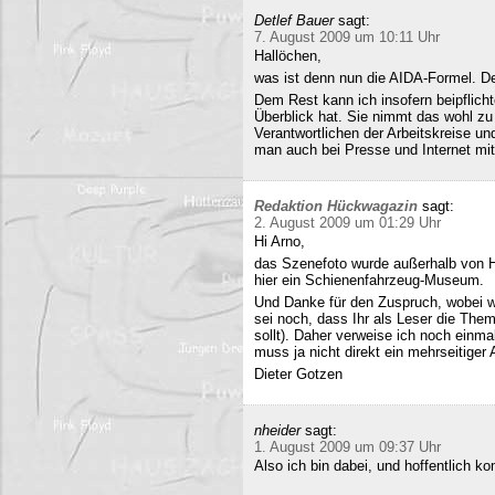
Detlef Bauer
sagt:
7. August 2009 um 10:11 Uhr
Hallöchen,
was ist denn nun die AIDA-Formel. Der
Dem Rest kann ich insofern beipflich
Überblick hat. Sie nimmt das wohl zu 
Verantwortlichen der Arbeitskreise un
man auch bei Presse und Internet mit
Redaktion Hückwagazin
sagt:
2. August 2009 um 01:29 Uhr
Hi Arno,
das Szenefoto wurde außerhalb von H
hier ein Schienenfahrzeug-Museum.
Und Danke für den Zuspruch, wobei w
sei noch, dass Ihr als Leser die The
sollt). Daher verweise ich noch einma
muss ja nicht direkt ein mehrseitiger A
Dieter Gotzen
nheider
sagt:
1. August 2009 um 09:37 Uhr
Also ich bin dabei, und hoffentlich 