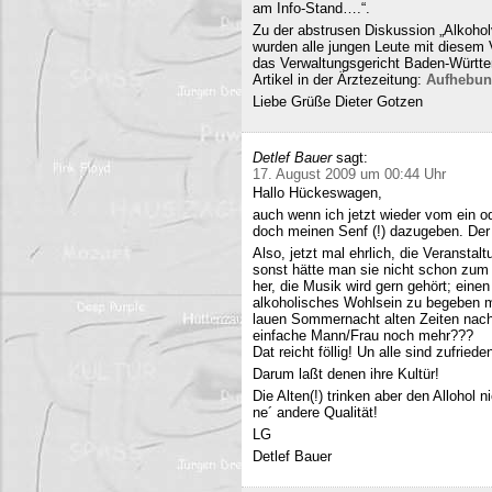
am Info-Stand….“.
Zu der abstrusen Diskussion „Alkohol
wurden alle jungen Leute mit diesem
das Verwaltungsgericht Baden-Württe
Artikel in der Ärztezeitung:
Aufhebun
Liebe Grüße Dieter Gotzen
Detlef Bauer
sagt:
17. August 2009 um 00:44 Uhr
Hallo Hückeswagen,
auch wenn ich jetzt wieder vom ein o
doch meinen Senf (!) dazugeben. Der A
Also, jetzt mal ehrlich, die Veranstalt
sonst hätte man sie nicht schon zum 
her, die Musik wird gern gehört; eine
alkoholisches Wohlsein zu begeben mi
lauen Sommernacht alten Zeiten nac
einfache Mann/Frau noch mehr???
Dat reicht föllig! Un alle sind zufriede
Darum laßt denen ihre Kultür!
Die Alten(!) trinken aber den Allohol 
ne´ andere Qualität!
LG
Detlef Bauer