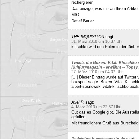
rechergieren!
Das einzige, was mir an Ihrem Artikel
MfG
Detlef Bauer
THE INQUISITOR
sagt:
31. März 2010 um 16:37 Uhr
klitschko wird den Polen in der fünft
Tweets die Boxen: Vitali Klitschko
Kult(ur)magazin - erwähnt -- Tops
27. März 2010 um 04:07 Uhr
[…] Dieser Eintrag wurde auf Twitter 
boxsport sagte: Boxen: Vitali Klitsc
albert-sosnowski,vitali-klitschko,b
Axel P.
sagt:
4. März 2010 um 22:57 Uhr
Gut das es Google gibt. Die Ausstell
gefallen.
Mit freundlichem Gruß aus Burscheid
Redaktion hueckwagazin.de
sagt: