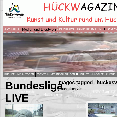
STARTSEITE
Medien und Lifestyle
IMPRESSUM
BILDER EINER STADT
DAS K
BÜCHER UND AUTOREN
EVENTS U. VERANSTALTUNGEN
KUNST | KÜNSTLER | KULTUR
Bundesliga
Images tagged "huckesw
geschrieben von:
LIVE