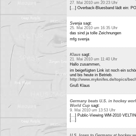
27. Mai 2010 um 20:23 Uhr
[…] Overback-Bluesband lädt ein: P
Svenja
sagt:
25. Mai 2010 um 16:35 Uhr
das sind ja tolle Zeichnungen
mfg svenja
Klaus
sagt:
21. Mai 2010 um 11:40 Uhr
Hallo zusammen,
im beigefügten Link ist noch ein sch
und bis heute in Betrieb.
http://www.myknifes.de/topics/bec
Gruß Klaus
Germany beats U.S. in hockey worl
World Cup
sagt:
9. Mai 2010 um 13:53 Uhr
[…] Public-Viewing WM-2010 VELTINS
[…]
U.S. loses to Germany at hockey w