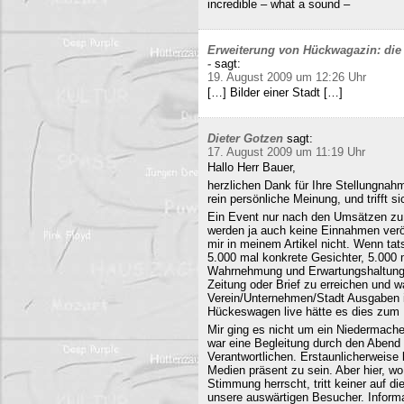
incredible – what a sound –
Erweiterung von Hückwagazin: die 
-
sagt:
19. August 2009 um 12:26 Uhr
[…] Bilder einer Stadt […]
Dieter Gotzen
sagt:
17. August 2009 um 11:19 Uhr
Hallo Herr Bauer,
herzlichen Dank für Ihre Stellungnahm
rein persönliche Meinung, und trifft s
Ein Event nur nach den Umsätzen zu b
werden ja auch keine Einnahmen veröf
mir in meinem Artikel nicht. Wenn ta
5.000 mal konkrete Gesichter, 5.000 
Wahrnehmung und Erwartungshaltung. 
Zeitung oder Brief zu erreichen und
Verein/Unternehmen/Stadt Ausgaben i
Hückeswagen live hätte es dies zum N
Mir ging es nicht um ein Niedermache
war eine Begleitung durch den Abend 
Verantwortlichen. Erstaunlicherweise 
Medien präsent zu sein. Aber hier, 
Stimmung herrscht, tritt keiner auf 
unsere auswärtigen Besucher. Informa