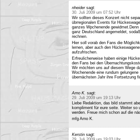
nheider
sagt:
30. Juli 2009 um 07:52 Uhr
Wir sollten dieses Konzert nicht sepa
übrregionalen Events für Hückeswagen
ganzes Wpchenende gewidmet.Denn se
ganz Deutschland angemeldet, sodaß 
rechnen.
Hier soll vorab den Fans die Möglich
lernen, aber auch den Hückeswagener
aufzufrischen.
Erfreulicherweise haben einige Hücke
den Fans bei den Übernachtungskost
Wir möchten uns auf diesem Wege da
Wochenende eine rundum gelungene Sa
übernächsten Jahr ihre Fortsetzung fi
Arno K.
sagt:
29. Juli 2009 um 19:13 Uhr
Liebe Redaktion, das bild stammt a
kompliment für eure seite. Weiter so
werden. Freue mich schon auf die nä
mfg Arno K.
Kerstin
sagt:
29. Juli 2009 um 19:03 Uhr