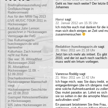
Geht es hier noch weiter? Der letzte
Briefmarkenausstellung und
Johannes
Großtauschtage in
Radevormwald
Aus für den NRW-Tag 2013
Hansi
sagt:
LIVE-MUSIC-TOUR 2011 in
22. Januar 2012 um 15:35 Uhr
Hückeswagen
Ich möchte euch mal danken für die i
Karikatur John Lennon:
man sich doch einiges an Zeit und m
gezeichnet in Hückeswagen
zusammensuchen
Vernissage der FeG
Das Kulturmagazin
hueckwagazin.de wird
Redaktion hueckwagazin.de
sagt:
barrierefrei
21. März 2011 um 21:18 Uhr
Kulturhaus Zach kommt
Jetzt bin ich mehr als irritiert. Es g
nicht zur Ruhe
2010, und der ist auch noch sachlich
Das war: 35. Altstadtfest
muss wohl ein Irrtum vorliegen.
Hückeswagen 2010
35. Altstadtfest
Hückeswagen 11.09. –
Vanessa Roddig
sagt:
12.09.2010
21. März 2011 um 12:42 Uhr
Drachenbootrennen:
Ich frage mich, was Sie dazu treibt
Hückeswagener Mannschaft
entgegenbringen (die ich übrigens meh
siegt
eine solche Aufmerksamkeit zu zollen
Hückeswagener Geschichte
Das mutet paradox an. Lohnt es sich n
am 22.08.2010
sie so selten in der die amorphe Ma
Gastspiel Hohnsteinertheater
aufzufinden sind?
in Hückeswagen
En passant brüskieren Sie Ihre Frau,
925 Jahre Hückeswagen im