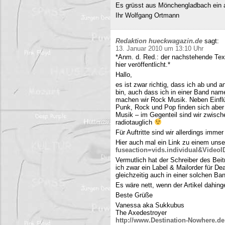
Es grüsst aus Mönchengladbach ein 
Ihr Wolfgang Ortmann
Redaktion hueckwagazin.de
sagt:
13. Januar 2010 um 13:10 Uhr
*Anm. d. Red.: der nachstehende Tex
hier veröffentlicht.*
Hallo,
es ist zwar richtig, dass ich ab und
bin, auch dass ich in einer Band name
machen wir Rock Musik. Neben Einfl
Punk, Rock und Pop finden sich aber 
Musik – im Gegenteil sind wir zwisch
radiotauglich
Für Auftritte sind wir allerdings imme
Hier auch mal ein Link zu einem uns
fuseaction=vids.individual&Video
Vermutlich hat der Schreiber des Be
ich zwar ein Label & Mailorder für De
gleichzeitig auch in einer solchen Ba
Es wäre nett, wenn der Artikel dahing
Beste Grüße
Vanessa aka Sukkubus
The Axedestroyer
http://www.Destination-Nowhere.de