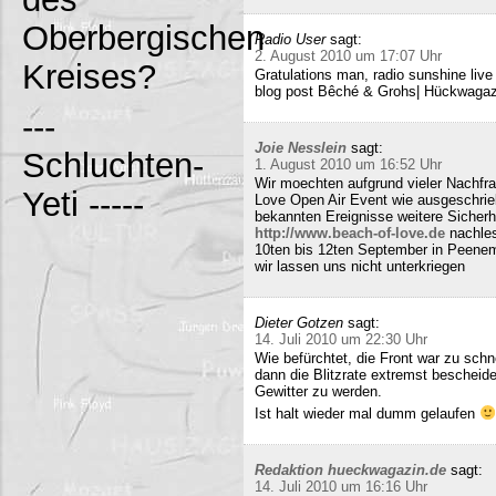
Oberbergischen
Radio User
sagt:
2. August 2010 um 17:07 Uhr
Kreises?
Gratulations man, radio sunshine liv
blog post Bêché & Grohs| Hückwagazi
---
Joie Nesslein
sagt:
Schluchten-
1. August 2010 um 16:52 Uhr
Wir moechten aufgrund vieler Nachfr
Yeti -----
Love Open Air Event wie ausgeschrieb
bekannten Ereignisse weitere Sicherh
http://www.beach-of-love.de
nachles
10ten bis 12ten September in Peene
wir lassen uns nicht unterkriegen
Dieter Gotzen
sagt:
14. Juli 2010 um 22:30 Uhr
Wie befürchtet, die Front war zu schne
dann die Blitzrate extremst bescheide
Gewitter zu werden.
Ist halt wieder mal dumm gelaufen
Redaktion hueckwagazin.de
sagt:
14. Juli 2010 um 16:16 Uhr