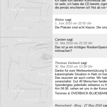
ich habe von deinem Kommentar die 
ist wahr, ich habe die CD bereits zigm
die jemals erschienen ist! Hut ab vor
Weber
sagt:
1. Juni 2010 um 10:55 Uhr
Die Plakate sind echt klasse. Die sin
Carsten
sagt:
31. Mai 2010 um 22:18 Uhr
Das ist ja ein richtiges RundumSpas
mitmachen?
Thomas Verbeck
sagt:
30. Mai 2010 um 13:39 Uhr
Danke für eure Werbeunterstützung für
katastrophale Situation in Haiti ist k
Das wussten wir auch vorher. Wir ha
veranstaltet. Gut 40 Menschen fand
Spendenglas jedenfalls teilweise zu f
Am 04.06. sehen wir uns in der Konz
Tommes & OVERBACK-BLUESBAN
Remscheid - Blog - 27 May 2010
sa