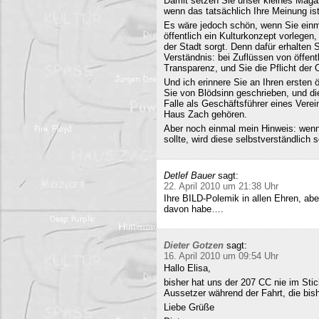
Damit setzen Sie unser kleines Maga
wenn das tatsächlich Ihre Meinung ist
Es wäre jedoch schön, wenn Sie einm
öffentlich ein Kulturkonzept vorlegen,
der Stadt sorgt. Denn dafür erhalten S
Verständnis: bei Zuflüssen von öffentl
Transparenz, und Sie die Pflicht der 
Und ich erinnere Sie an Ihren ersten
Sie von Blödsinn geschrieben, und di
Falle als Geschäftsführer eines Verei
Haus Zach gehören.
Aber noch einmal mein Hinweis: wenn i
sollte, wird diese selbstverständlich so
Detlef Bauer
sagt:
22. April 2010 um 21:38 Uhr
Ihre BILD-Polemik in allen Ehren, aber
davon habe….
Dieter Gotzen
sagt:
16. April 2010 um 09:54 Uhr
Hallo Elisa,
bisher hat uns der 207 CC nie im Stich
Aussetzer während der Fahrt, die bish
Liebe Grüße