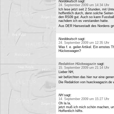
Norddeutsch
sagt:
24. September 2009 um 14:34 Uhr
Ich lese jetzt seit 2 Stunden, mit Un
hoffentlich durch, denn solche Seiten 
den RS09 gut. Auch so kann Fussball 
nachdem ich es verstanden hatte.
Aus DER Hansestadt des Nordens gr
Norddeutsch
sagt:
24. September 2009 um 12:35 Uhr
Was f. e. geiler Artikel. Ein ernstes
Hückeswagen?
Redaktion Hückwagazin
sagt:
15. September 2009 um 21:14 Uhr
Lieber NH,
wir befürchten das hier nur eine gene
Die Redaktion von hueckwagazin.de 
NH
sagt:
14. September 2009 um 15:27 Uhr
Oh la la,
jetzt muß ich mich schön machen, un
Hoffentlich hilfts.