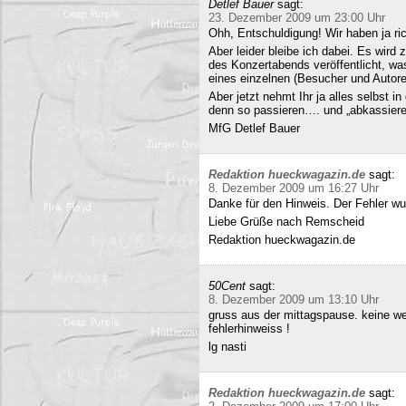
Detlef Bauer
sagt:
23. Dezember 2009 um 23:00 Uhr
Ohh, Entschuldigung! Wir haben ja ri
Aber leider bleibe ich dabei. Es wird
des Konzertabends veröffentlicht, was
eines einzelnen (Besucher und Autoren
Aber jetzt nehmt Ihr ja alles selbst 
denn so passieren…. und „abkassieren“
MfG Detlef Bauer
Redaktion hueckwagazin.de
sagt:
8. Dezember 2009 um 16:27 Uhr
Danke für den Hinweis. Der Fehler wur
Liebe Grüße nach Remscheid
Redaktion hueckwagazin.de
50Cent
sagt:
8. Dezember 2009 um 13:10 Uhr
gruss aus der mittagspause. keine we
fehlerhinweiss !
lg nasti
Redaktion hueckwagazin.de
sagt: