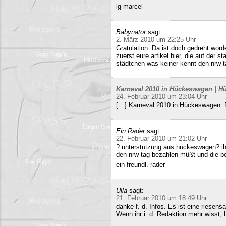
lg marcel
Babynator
sagt:
2. März 2010 um 22:25 Uhr
Gratulation. Da ist doch gedreht word
zuerst eure artikel hier, die auf der s
städtchen was keiner kennt den nrw-t
Karneval 2010 in Hückeswagen | Hü
24. Februar 2010 um 23:04 Uhr
[…] Karneval 2010 in Hückeswagen:
Ein Rader
sagt:
22. Februar 2010 um 21:02 Uhr
? unterstützung aus hückeswagen? ihr
den nrw tag bezahlen müßt und die b
ein freundl. rader
Ulla
sagt:
21. Februar 2010 um 18:49 Uhr
danke f. d. Infos. Es ist eine riesens
Wenn ihr i. d. Redaktion mehr wisst, b