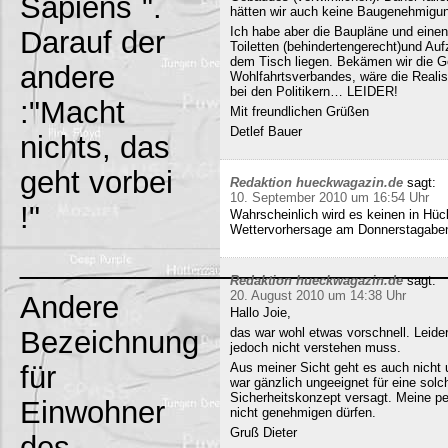
Sapiens`".
hätten wir auch keine Baugenehmigun
Ich habe aber die Baupläne und eine
Darauf der
Toiletten (behindertengerecht)und Au
dem Tisch liegen. Bekämen wir die G
andere
Wohlfahrtsverbandes, wäre die Realisi
bei den Politikern… LEIDER!
:"Macht
Mit freundlichen Grüßen
Detlef Bauer
nichts, das
geht vorbei
Redaktion hueckwagazin.de
sagt:
10. September 2010 um 16:54 Uhr
!"
Wahrscheinlich wird es keinen in Hück
Wettervorhersage am Donnerstagabe
_________________________
Redaktion hueckwagazin.de
sagt:
20. August 2010 um 14:38 Uhr
Andere
Hallo Joie,
Bezeichnung
das war wohl etwas vorschnell. Leide
jedoch nicht verstehen muss.
für
Aus meiner Sicht geht es auch nicht 
war gänzlich ungeeignet für eine solc
Sicherheitskonzept versagt. Meine pe
Einwohner
nicht genehmigen dürfen.
Gruß Dieter
des