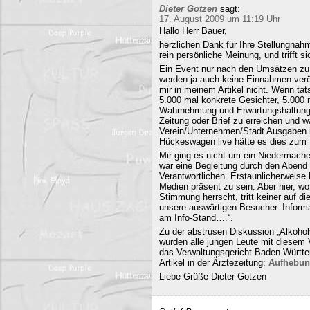
Dieter Gotzen
sagt:
17. August 2009 um 11:19 Uhr
Hallo Herr Bauer,
herzlichen Dank für Ihre Stellungnahm
rein persönliche Meinung, und trifft s
Ein Event nur nach den Umsätzen zu b
werden ja auch keine Einnahmen veröf
mir in meinem Artikel nicht. Wenn ta
5.000 mal konkrete Gesichter, 5.000 
Wahrnehmung und Erwartungshaltung. 
Zeitung oder Brief zu erreichen und
Verein/Unternehmen/Stadt Ausgaben i
Hückeswagen live hätte es dies zum N
Mir ging es nicht um ein Niedermache
war eine Begleitung durch den Abend 
Verantwortlichen. Erstaunlicherweise 
Medien präsent zu sein. Aber hier, 
Stimmung herrscht, tritt keiner auf 
unsere auswärtigen Besucher. Informa
am Info-Stand….“.
Zu der abstrusen Diskussion „Alkohol
wurden alle jungen Leute mit diesem
das Verwaltungsgericht Baden-Württe
Artikel in der Ärztezeitung:
Aufhebun
Liebe Grüße Dieter Gotzen