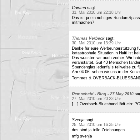
Carsten
sagt:
31. Mai 2010 um 22:18 Uhr
Das ist ja ein richtiges RundumSpas
mitmachen?
Thomas Verbeck
sagt:
30. Mai 2010 um 13:39 Uhr
Danke für eure Werbeunterstützung für
katastrophale Situation in Haiti ist k
Das wussten wir auch vorher. Wir ha
veranstaltet. Gut 40 Menschen fand
Spendenglas jedenfalls teilweise zu f
Am 04.06. sehen wir uns in der Konz
Tommes & OVERBACK-BLUESBAN
Remscheid - Blog - 27 May 2010
sa
27. Mai 2010 um 20:23 Uhr
[…] Overback-Bluesband lädt ein: P
Svenja
sagt:
25. Mai 2010 um 16:35 Uhr
das sind ja tolle Zeichnungen
mfg svenja