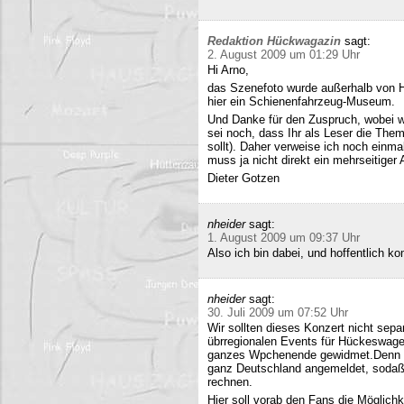
Redaktion Hückwagazin
sagt:
2. August 2009 um 01:29 Uhr
Hi Arno,
das Szenefoto wurde außerhalb von H
hier ein Schienenfahrzeug-Museum.
Und Danke für den Zuspruch, wobei w
sei noch, dass Ihr als Leser die The
sollt). Daher verweise ich noch einma
muss ja nicht direkt ein mehrseitiger A
Dieter Gotzen
nheider
sagt:
1. August 2009 um 09:37 Uhr
Also ich bin dabei, und hoffentlich 
nheider
sagt:
30. Juli 2009 um 07:52 Uhr
Wir sollten dieses Konzert nicht sepa
übrregionalen Events für Hückeswagen
ganzes Wpchenende gewidmet.Denn se
ganz Deutschland angemeldet, sodaß 
rechnen.
Hier soll vorab den Fans die Möglich