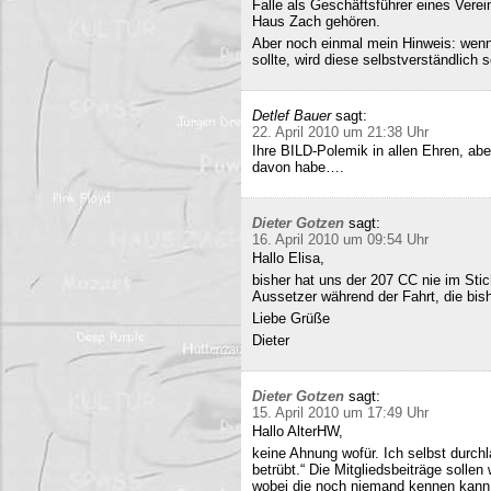
Falle als Geschäftsführer eines Verei
Haus Zach gehören.
Aber noch einmal mein Hinweis: wenn i
sollte, wird diese selbstverständlich so
Detlef Bauer
sagt:
22. April 2010 um 21:38 Uhr
Ihre BILD-Polemik in allen Ehren, aber
davon habe….
Dieter Gotzen
sagt:
16. April 2010 um 09:54 Uhr
Hallo Elisa,
bisher hat uns der 207 CC nie im Stich
Aussetzer während der Fahrt, die bish
Liebe Grüße
Dieter
Dieter Gotzen
sagt:
15. April 2010 um 17:49 Uhr
Hallo AlterHW,
keine Ahnung wofür. Ich selbst durc
betrübt.“ Die Mitgliedsbeiträge sollen
wobei die noch niemand kennen kann