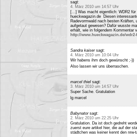
sagt:
4. März 2010 um 14:57 Uhr
[…] Was macht eigentlich: WDR2 für 
hueckwagazin.de Diesen interessante
Radevormwald nach besten Kräften, un
aufgetaut gewesen? Dafür wusste m
erhält, wie in folgendem Kommentar v
http://www.hueckwagazin.de/wdr2-fu
Sandra kaiser
sagt:
4. März 2010 um 10:04 Uhr
Wir habens ihm doch gewünscht ;-))
Also lassen wir uns überraschen.
marcel thiel
sagt:
3. März 2010 um 14:57 Uhr
Super Sache. Gratulation
lg marcel
Babynator
sagt:
2. März 2010 um 22:25 Uhr
Gratulation. Da ist doch gedreht word
zuerst eure artikel hier, die auf der s
städtchen was keiner kennt den nrw-t