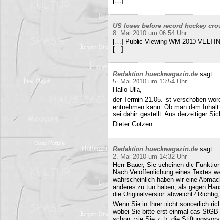
[…]
US loses before record hockey cro
8. Mai 2010 um 06:54 Uhr
[…] Public-Viewing WM-2010 VELTINS
[…]
Redaktion hueckwagazin.de
sagt:
5. Mai 2010 um 13:54 Uhr
Hallo Ulla,
der Termin 21.05. ist verschoben wor
entnehmen kann. Ob man dem Inhalt d
sei dahin gestellt. Aus derzeitiger Si
Dieter Gotzen
Redaktion hueckwagazin.de
sagt:
2. Mai 2010 um 14:32 Uhr
Herr Bauer, Sie scheinen die Funkti
Nach Veröffenlichung eines Textes wer
wahrscheinlich haben wir eine Abmac
anderes zu tun haben, als gegen Hau
die Originalversion abweicht? Richtig, 
Wenn Sie in Ihrer nicht sonderlich r
wobei Sie bitte erst einmal das StG
schon, wie Sie z. b. die Stiftungsvors