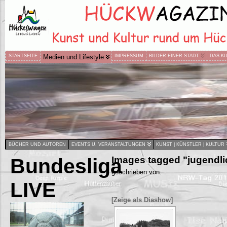
STARTSEITE
Medien und Lifestyle
IMPRESSUM
BILDER EINER STADT
DAS K
BÜCHER UND AUTOREN
EVENTS U. VERANSTALTUNGEN
KUNST | KÜNSTLER | KULTUR
Bundesliga
Images tagged "jugendl
geschrieben von:
LIVE
[Zeige als Diashow]