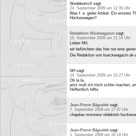
Norddeutsch
sagt:
24. September 2009 um 12:35 Uhr
Was f. e. geiler Artikel. Ein ernstes
Hückeswagen?
Redaktion Hückwagazin
sagt:
15. September 2009 um 21:14 Uhr
Lieber NH,
wir befürchten das hier nur eine gene
Die Redaktion von hueckwagazin.de 
NH
sagt:
14. September 2009 um 15:27 Uhr
Oh la la,
jetzt muß ich mich schön machen, un
Hoffentlich hilfts.
Jean-Pierre Bâguétté
sagt:
7. September 2009 um 17:47 Uhr
chapéau monsieur rédaktión huckeswa
Jean-Pierre Bâguétté
sagt:
1. September 2009 um 16:14 Uhr