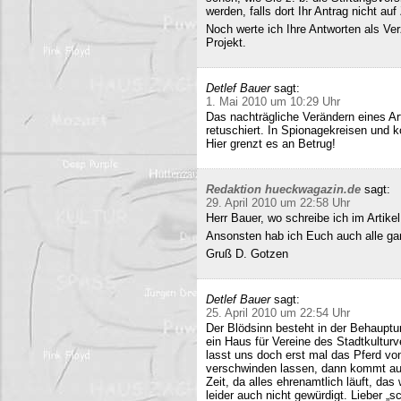
werden, falls dort Ihr Antrag nicht a
Noch werte ich Ihre Antworten als Verz
Projekt.
Detlef Bauer
sagt:
1. Mai 2010 um 10:29 Uhr
Das nachträgliche Verändern eines Art
retuschiert. In Spionagekreisen und k
Hier grenzt es an Betrug!
Redaktion hueckwagazin.de
sagt:
29. April 2010 um 22:58 Uhr
Herr Bauer, wo schreibe ich im Artike
Ansonsten hab ich Euch auch alle ganz
Gruß D. Gotzen
Detlef Bauer
sagt:
25. April 2010 um 22:54 Uhr
Der Blödsinn besteht in der Behauptu
ein Haus für Vereine des Stadtkultur
lasst uns doch erst mal das Pferd vo
verschwinden lassen, dann kommt auc
Zeit, da alles ehrenamtlich läuft, das
leider auch nicht gewürdigt. Lieber 