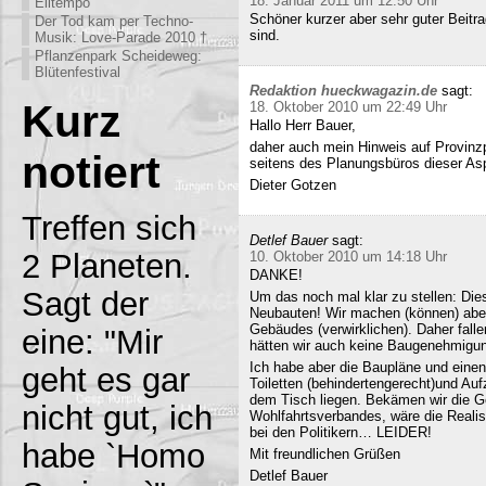
18. Januar 2011 um 12:50 Uhr
Eiltempo
Schöner kurzer aber sehr guter Beitra
Der Tod kam per Techno-
sind.
Musik: Love-Parade 2010 †
Pflanzenpark Scheideweg:
Blütenfestival
Redaktion hueckwagazin.de
sagt:
Kurz
18. Oktober 2010 um 22:49 Uhr
Hallo Herr Bauer,
daher auch mein Hinweis auf Provinz
notiert
seitens des Planungsbüros dieser Asp
Dieter Gotzen
Treffen sich
Detlef Bauer
sagt:
2 Planeten.
10. Oktober 2010 um 14:18 Uhr
DANKE!
Sagt der
Um das noch mal klar zu stellen: Dies
Neubauten! Wir machen (können) abe
Gebäudes (verwirklichen). Daher fall
eine: "Mir
hätten wir auch keine Baugenehmigun
Ich habe aber die Baupläne und eine
geht es gar
Toiletten (behindertengerecht)und Au
dem Tisch liegen. Bekämen wir die G
nicht gut, ich
Wohlfahrtsverbandes, wäre die Realisi
bei den Politikern… LEIDER!
habe `Homo
Mit freundlichen Grüßen
Detlef Bauer