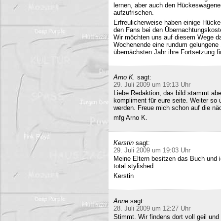
lernen, aber auch den Hückeswagener
aufzufrischen.
Erfreulicherweise haben einige Hücke
den Fans bei den Übernachtungskost
Wir möchten uns auf diesem Wege da
Wochenende eine rundum gelungene Sa
übernächsten Jahr ihre Fortsetzung fi
Arno K.
sagt:
29. Juli 2009 um 19:13 Uhr
Liebe Redaktion, das bild stammt a
kompliment für eure seite. Weiter so
werden. Freue mich schon auf die nä
mfg Arno K.
Kerstin
sagt:
29. Juli 2009 um 19:03 Uhr
Meine Eltern besitzen das Buch und 
total stylished
Kerstin
Anne
sagt:
28. Juli 2009 um 12:27 Uhr
Stimmt. Wir findens dort voll geil und 