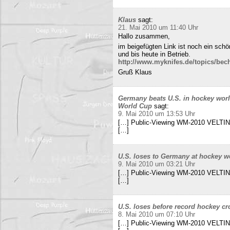
Klaus
sagt:
21. Mai 2010 um 11:40 Uhr
Hallo zusammen,
im beigefügten Link ist noch ein sch
und bis heute in Betrieb.
http://www.myknifes.de/topics/bec
Gruß Klaus
Germany beats U.S. in hockey worl
World Cup
sagt:
9. Mai 2010 um 13:53 Uhr
[…] Public-Viewing WM-2010 VELTINS
[…]
U.S. loses to Germany at hockey w
9. Mai 2010 um 03:21 Uhr
[…] Public-Viewing WM-2010 VELTINS
[…]
U.S. loses before record hockey cr
8. Mai 2010 um 07:10 Uhr
[…] Public-Viewing WM-2010 VELTINS