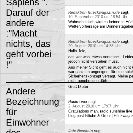
Sapiens`".
Darauf der
Redaktion hueckwagazin.de
sagt:
10. September 2010 um 16:54 Uhr
andere
Wahrscheinlich wird es keinen in Hück
Wettervorhersage am Donnerstagabe
:"Macht
nichts, das
Redaktion hueckwagazin.de
sagt:
20. August 2010 um 14:38 Uhr
Hallo Joie,
geht vorbei
das war wohl etwas vorschnell. Leide
jedoch nicht verstehen muss.
!"
Aus meiner Sicht geht es auch nicht 
war gänzlich ungeeignet für eine solc
_________________________
Sicherheitskonzept versagt. Meine pe
nicht genehmigen dürfen.
Gruß Dieter
Andere
Bezeichnung
Radio User
sagt:
2. August 2010 um 17:07 Uhr
für
Gratulations man, radio sunshine liv
blog post Bêché & Grohs| Hückwagazi
Einwohner
des
Joie Nesslein
sagt: