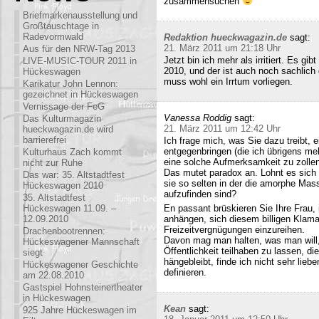
zusammensuchen
Briefmarkenausstellung und
Großtauschtage in
Radevormwald
Redaktion hueckwagazin.de
sagt:
21. März 2011 um 21:18 Uhr
Aus für den NRW-Tag 2013
Jetzt bin ich mehr als irritiert. Es g
LIVE-MUSIC-TOUR 2011 in
2010, und der ist auch noch sachlich
Hückeswagen
muss wohl ein Irrtum vorliegen.
Karikatur John Lennon:
gezeichnet in Hückeswagen
Vernissage der FeG
Vanessa Roddig
sagt:
Das Kulturmagazin
21. März 2011 um 12:42 Uhr
hueckwagazin.de wird
barrierefrei
Ich frage mich, was Sie dazu treibt
entgegenbringen (die ich übrigens meh
Kulturhaus Zach kommt
eine solche Aufmerksamkeit zu zollen
nicht zur Ruhe
Das mutet paradox an. Lohnt es sich n
Das war: 35. Altstadtfest
sie so selten in der die amorphe Ma
Hückeswagen 2010
aufzufinden sind?
35. Altstadtfest
Hückeswagen 11.09. –
En passant brüskieren Sie Ihre Frau,
12.09.2010
anhängen, sich diesem billigen Klamau
Freizeitvergnügungen einzureihen.
Drachenbootrennen:
Davon mag man halten, was man will,
Hückeswagener Mannschaft
Öffentlichkeit teilhaben zu lassen, di
siegt
hängebleibt, finde ich nicht sehr lieb
Hückeswagener Geschichte
definieren.
am 22.08.2010
Gastspiel Hohnsteinertheater
in Hückeswagen
Kean
sagt:
925 Jahre Hückeswagen im