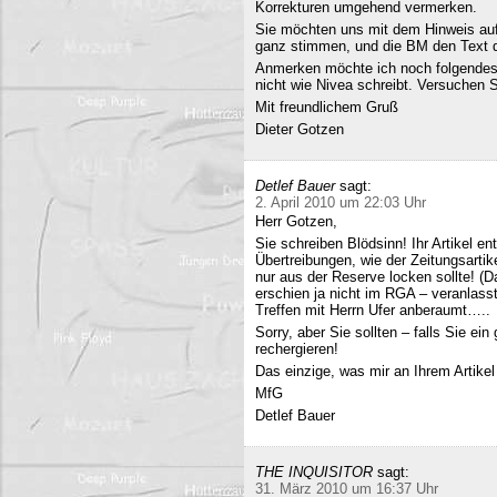
Korrekturen umgehend vermerken.
Sie möchten uns mit dem Hinweis auf 
ganz stimmen, und die BM den Text q
Anmerken möchte ich noch folgendes
nicht wie Nivea schreibt. Versuchen 
Mit freundlichem Gruß
Dieter Gotzen
Detlef Bauer
sagt:
2. April 2010 um 22:03 Uhr
Herr Gotzen,
Sie schreiben Blödsinn! Ihr Artikel 
Übertreibungen, wie der Zeitungsartik
nur aus der Reserve locken sollte! (D
erschien ja nicht im RGA – veranlasst
Treffen mit Herrn Ufer anberaumt…..
Sorry, aber Sie sollten – falls Sie ei
rechergieren!
Das einzige, was mir an Ihrem Artikel
MfG
Detlef Bauer
THE INQUISITOR
sagt:
31. März 2010 um 16:37 Uhr