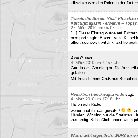
klitschko wird den Polen in der fünft
Tweets die Boxen: Vitali Klitschko
Kult(ur)magazin - erwähnt -- Tops
27. März 2010 um 04:07 Uhr
[…] Dieser Eintrag wurde auf Twitter 
boxsport sagte: Boxen: Vitali Klitsc
albert-sosnowski,vitali-klitschko,b
Axel P.
sagt:
4. März 2010 um 22:57 Uhr
Gut das es Google gibt. Die Ausstell
gefallen.
Mit freundlichem Gruß aus Burscheid
Redaktion hueckwagazin.de
sagt:
4. März 2010 um 17:18 Uhr
Hallo nach Rade,
woher habt ihr das gewußt?
Die
Händen. Wir sind nur die Statisten. 
zuständig. Schließlich haben wir ja j
Was macht eigentlich: WDR2 für ein