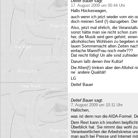
Detlef Bauer
sagt:
17. August 2009 um 00:44 Uhr
Hallo Hückeswagen,
auch wenn ich jetzt wieder vom ein o
doch meinen Senf (!) dazugeben. Der A
Also, jetzt mal ehrlich, die Veranstalt
sonst hätte man sie nicht schon zum 
her, die Musik wird gern gehört; eine
alkoholisches Wohlsein zu begeben mi
lauen Sommernacht alten Zeiten nac
einfache Mann/Frau noch mehr???
Dat reicht föllig! Un alle sind zufriede
Darum laßt denen ihre Kultür!
Die Alten(!) trinken aber den Allohol 
ne´ andere Qualität!
LG
Detlef Bauer
Detlef Bauer
sagt:
7. August 2009 um 10:11 Uhr
Hallöchen,
was ist denn nun die AIDA-Formel. Der
Dem Rest kann ich insofern beipflich
Überblick hat. Sie nimmt das wohl zu 
Verantwortlichen der Arbeitskreise un
man auch bei Presse und Internet mit