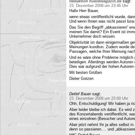
Redaktion hueckwagazin.de
sagt:
23. Dezember 2009 um 23:46 Uhr
Hallo Herr Bauer,
wenn etwas veröffentlicht wurde, dan
Und wenn Ihnen was nicht passt bzw
Das Sie den Begriff „abkassieren“ erwä
meinen Sie damit? Ein Event ist immer
Unternehmer doch wissen.
Objektivität ist dann einigermaßen g
Meinungen kundtun. Zudem wurde der 
Passagen, welche Ihrer Meinung nach 
Und es wäre ohne Probleme möglich g
beteiligen. Allerdings werden Autore
Dies war aufgrund der hohen Autoren
Mit besten Grüßen
Dieter Gotzen
Detlef Bauer
sagt:
23. Dezember 2009 um 23:00 Uhr
Ohh, Entschuldigung! Wir haben ja ri
Aber leider bleibe ich dabei. Es wird
des Konzertabends veröffentlicht, was
eines einzelnen (Besucher und Autoren
Aber jetzt nehmt Ihr ja alles selbst 
denn so passieren…. und „abkassieren“