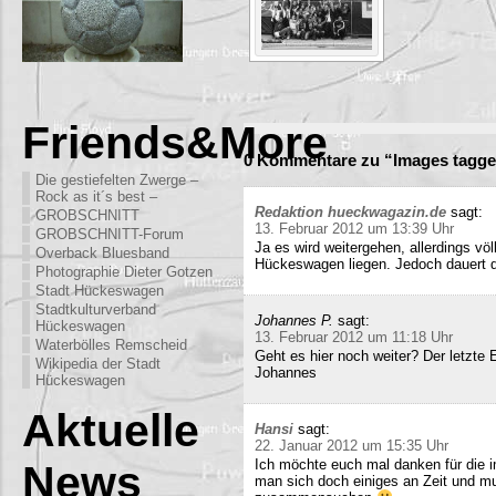
Friends&More
0 Kommentare zu “Images tagge
Die gestiefelten Zwerge –
Rock as it´s best –
Redaktion hueckwagazin.de
sagt:
GROBSCHNITT
13. Februar 2012 um 13:39 Uhr
GROBSCHNITT-Forum
Ja es wird weitergehen, allerdings völ
Overback Bluesband
Hückeswagen liegen. Jedoch dauert di
Photographie Dieter Gotzen
Stadt Hückeswagen
Stadtkulturverband
Johannes P.
sagt:
Hückeswagen
13. Februar 2012 um 11:18 Uhr
Waterbölles Remscheid
Geht es hier noch weiter? Der letzte
Wikipedia der Stadt
Johannes
Hückeswagen
Aktuelle
Hansi
sagt:
22. Januar 2012 um 15:35 Uhr
Ich möchte euch mal danken für die i
News
man sich doch einiges an Zeit und m