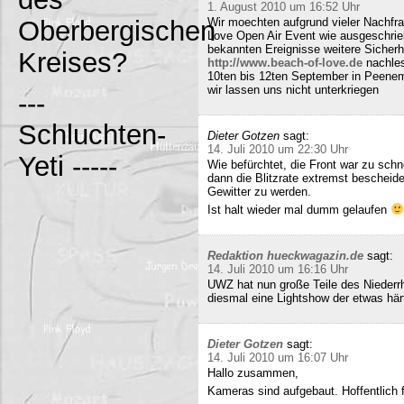
1. August 2010 um 16:52 Uhr
Oberbergischen
Wir moechten aufgrund vieler Nachfr
Love Open Air Event wie ausgeschrieb
bekannten Ereignisse weitere Sicherh
Kreises?
http://www.beach-of-love.de
nachles
10ten bis 12ten September in Peene
wir lassen uns nicht unterkriegen
---
Schluchten-
Dieter Gotzen
sagt:
14. Juli 2010 um 22:30 Uhr
Yeti -----
Wie befürchtet, die Front war zu schne
dann die Blitzrate extremst bescheide
Gewitter zu werden.
Ist halt wieder mal dumm gelaufen
Redaktion hueckwagazin.de
sagt:
14. Juli 2010 um 16:16 Uhr
UWZ hat nun große Teile des Niederrhe
diesmal eine Lightshow der etwas härt
Dieter Gotzen
sagt:
14. Juli 2010 um 16:07 Uhr
Hallo zusammen,
Kameras sind aufgebaut. Hoffentlich f