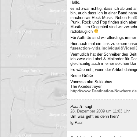
Hallo,
es ist zwar richtig, dass ich ab und
bin, auch dass ich in einer Band name
machen wir Rock Musik. Neben Einfl
Punk, Rock und Pop finden sich aber 
Musik – im Gegenteil sind wir zwisch
radiotauglich
Für Auftritte sind wir allerdings imme
Hier auch mal ein Link zu einem uns
fuseaction=vids.individual&Video
Vermutlich hat der Schreiber des Be
ich zwar ein Label & Mailorder für De
gleichzeitig auch in einer solchen Ba
Es wäre nett, wenn der Artikel dahing
Beste Grüße
Vanessa aka Sukkubus
The Axedestroyer
http://www.Destination-Nowhere.de
Paul S.
sagt:
28. Dezember 2009 um 11:03 Uhr
Um was geht es denn hier?
lg Paul