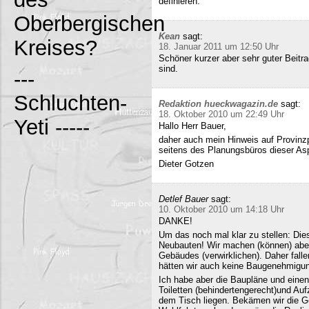
definieren.
Oberbergischen
Kean
sagt:
Kreises?
18. Januar 2011 um 12:50 Uhr
Schöner kurzer aber sehr guter Beitra
sind.
---
Schluchten-
Redaktion hueckwagazin.de
sagt:
18. Oktober 2010 um 22:49 Uhr
Yeti -----
Hallo Herr Bauer,
daher auch mein Hinweis auf Provinz
seitens des Planungsbüros dieser Asp
Dieter Gotzen
Detlef Bauer
sagt:
10. Oktober 2010 um 14:18 Uhr
DANKE!
Um das noch mal klar zu stellen: Dies
Neubauten! Wir machen (können) abe
Gebäudes (verwirklichen). Daher fall
hätten wir auch keine Baugenehmigun
Ich habe aber die Baupläne und eine
Toiletten (behindertengerecht)und Au
dem Tisch liegen. Bekämen wir die G