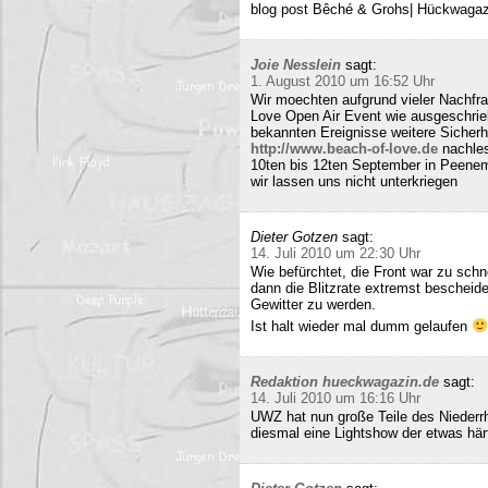
blog post Bêché & Grohs| Hückwagazi
Joie Nesslein
sagt:
1. August 2010 um 16:52 Uhr
Wir moechten aufgrund vieler Nachfr
Love Open Air Event wie ausgeschrieb
bekannten Ereignisse weitere Sicherh
http://www.beach-of-love.de
nachles
10ten bis 12ten September in Peene
wir lassen uns nicht unterkriegen
Dieter Gotzen
sagt:
14. Juli 2010 um 22:30 Uhr
Wie befürchtet, die Front war zu schne
dann die Blitzrate extremst bescheide
Gewitter zu werden.
Ist halt wieder mal dumm gelaufen
Redaktion hueckwagazin.de
sagt:
14. Juli 2010 um 16:16 Uhr
UWZ hat nun große Teile des Niederrhe
diesmal eine Lightshow der etwas härt