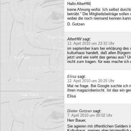
Hallo AlterHW,
keine Ahnung wofür. Ich selbst durc
betrübt.“ Die Mitgliedsbeiträge sollen
wobei die noch niemand kennen kann
D. Gotzen
AlterHW
sagt:
12. April 2010 um 23:32 Uhr
im september kam bei erklärung des m
kulturhaus handelt, daß allen Bürge
jetzt und wie sieht das genau aus? 
nicht zum tragen. für was mache ich 
Elisa
sagt:
12. April 2010 um 20:25 Uhr
Mal ne frage. Bei Google suchte ich 
ihren magazinberischt. Ist das ein ge
Elisa
Dieter Gotzen
sagt:
7. April 2010 um 00:02 Uhr
Herr Bauer,
Sie agieren mit öffentlichen Geldern 
Kulturhaus, meinen aber letztendlich