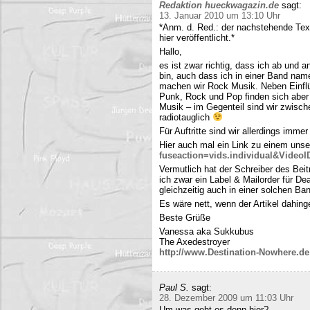
Redaktion hueckwagazin.de
sagt:
13. Januar 2010 um 13:10 Uhr
*Anm. d. Red.: der nachstehende Tex
hier veröffentlicht.*
Hallo,
es ist zwar richtig, dass ich ab und
bin, auch dass ich in einer Band name
machen wir Rock Musik. Neben Einfl
Punk, Rock und Pop finden sich aber 
Musik – im Gegenteil sind wir zwisch
radiotauglich
Für Auftritte sind wir allerdings imme
Hier auch mal ein Link zu einem uns
fuseaction=vids.individual&Video
Vermutlich hat der Schreiber des Be
ich zwar ein Label & Mailorder für De
gleichzeitig auch in einer solchen Ba
Es wäre nett, wenn der Artikel dahing
Beste Grüße
Vanessa aka Sukkubus
The Axedestroyer
http://www.Destination-Nowhere.de
Paul S.
sagt:
28. Dezember 2009 um 11:03 Uhr
Um was geht es denn hier?