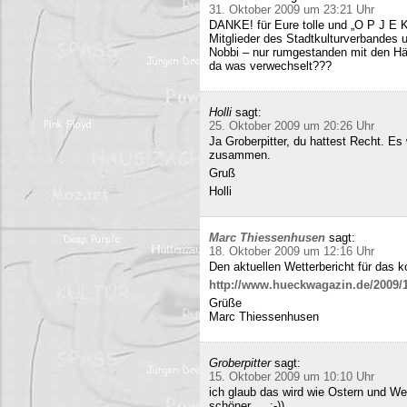
31. Oktober 2009 um 23:21 Uhr
DANKE! für Eure tolle und „O P J E K
Mitglieder des Stadtkulturverbandes 
Nobbi – nur rumgestanden mit den Hä
da was verwechselt???
Holli
sagt:
25. Oktober 2009 um 20:26 Uhr
Ja Groberpitter, du hattest Recht. E
zusammen.
Gruß
Holli
Marc Thiessenhusen
sagt:
18. Oktober 2009 um 12:16 Uhr
Den aktuellen Wetterbericht für das 
http://www.hueckwagazin.de/2009/10
Grüße
Marc Thiessenhusen
Groberpitter
sagt:
15. Oktober 2009 um 10:10 Uhr
ich glaub das wird wie Ostern und Wei
schöner…..:-))