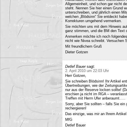
Allgemeinheit, und schon gar nicht d
steht. Nennen Sie hier einen Grund wa
unterschreiben, und jährlich einen Mi
welchen „Blödsinn“ Sie entdeckt habe
Korrekturen umgehend vermerken.
Sie möchten uns mit dem Hinweis auf 
ganz stimmen, und die BM den Text q
Anmerken möchte ich noch folgendes
nicht wie Nivea schreibt. Versuchen 
Mit freundlichem Gruß
Dieter Gotzen
Detlef Bauer
sagt:
2. April 2010 um 22:03 Uhr
Herr Gotzen,
Sie schreiben Blödsinn! Ihr Artikel 
Übertreibungen, wie der Zeitungsartik
nur aus der Reserve locken sollte! (D
erschien ja nicht im RGA – veranlasst
Treffen mit Herrn Ufer anberaumt…..
Sorry, aber Sie sollten – falls Sie ei
rechergieren!
Das einzige, was mir an Ihrem Artikel
MfG
Detlef Bauer