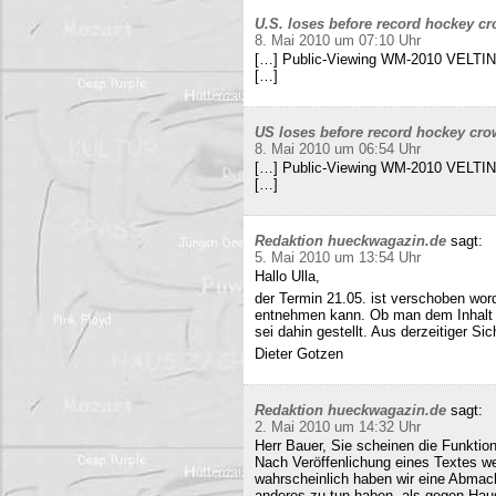
U.S. loses before record hockey cr
8. Mai 2010 um 07:10 Uhr
[…] Public-Viewing WM-2010 VELTINS
[…]
US loses before record hockey cro
8. Mai 2010 um 06:54 Uhr
[…] Public-Viewing WM-2010 VELTINS
[…]
Redaktion hueckwagazin.de
sagt:
5. Mai 2010 um 13:54 Uhr
Hallo Ulla,
der Termin 21.05. ist verschoben wor
entnehmen kann. Ob man dem Inhalt d
sei dahin gestellt. Aus derzeitiger Si
Dieter Gotzen
Redaktion hueckwagazin.de
sagt:
2. Mai 2010 um 14:32 Uhr
Herr Bauer, Sie scheinen die Funkti
Nach Veröffenlichung eines Textes wer
wahrscheinlich haben wir eine Abmac
anderes zu tun haben, als gegen Hau