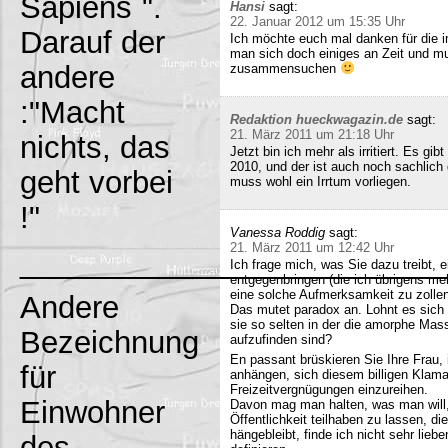
Sapiens`".
Hansi
sagt:
22. Januar 2012 um 15:35 Uhr
Darauf der
Ich möchte euch mal danken für die i
man sich doch einiges an Zeit und m
andere
zusammensuchen
:"Macht
Redaktion hueckwagazin.de
sagt:
21. März 2011 um 21:18 Uhr
nichts, das
Jetzt bin ich mehr als irritiert. Es g
2010, und der ist auch noch sachlich
geht vorbei
muss wohl ein Irrtum vorliegen.
!"
Vanessa Roddig
sagt:
21. März 2011 um 12:42 Uhr
_________________________
Ich frage mich, was Sie dazu treibt
entgegenbringen (die ich übrigens meh
eine solche Aufmerksamkeit zu zollen
Andere
Das mutet paradox an. Lohnt es sich n
sie so selten in der die amorphe Ma
Bezeichnung
aufzufinden sind?
En passant brüskieren Sie Ihre Frau,
für
anhängen, sich diesem billigen Klamau
Freizeitvergnügungen einzureihen.
Einwohner
Davon mag man halten, was man will,
Öffentlichkeit teilhaben zu lassen, di
hängebleibt, finde ich nicht sehr lieb
des