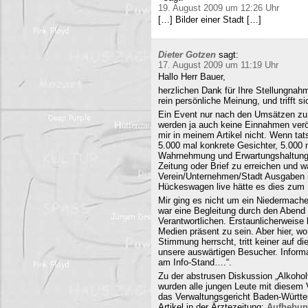
19. August 2009 um 12:26 Uhr
[…] Bilder einer Stadt […]
Dieter Gotzen
sagt:
17. August 2009 um 11:19 Uhr
Hallo Herr Bauer,
herzlichen Dank für Ihre Stellungnahm
rein persönliche Meinung, und trifft s
Ein Event nur nach den Umsätzen zu b
werden ja auch keine Einnahmen veröf
mir in meinem Artikel nicht. Wenn ta
5.000 mal konkrete Gesichter, 5.000 
Wahrnehmung und Erwartungshaltung. 
Zeitung oder Brief zu erreichen und
Verein/Unternehmen/Stadt Ausgaben i
Hückeswagen live hätte es dies zum N
Mir ging es nicht um ein Niedermache
war eine Begleitung durch den Abend 
Verantwortlichen. Erstaunlicherweise 
Medien präsent zu sein. Aber hier, 
Stimmung herrscht, tritt keiner auf 
unsere auswärtigen Besucher. Informa
am Info-Stand….“.
Zu der abstrusen Diskussion „Alkohol
wurden alle jungen Leute mit diesem
das Verwaltungsgericht Baden-Württe
Artikel in der Ärztezeitung:
Aufhebun