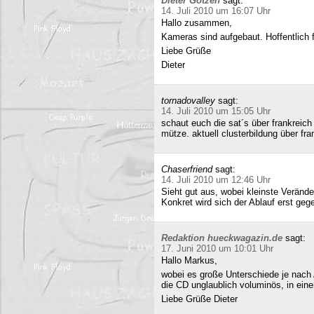
Dieter Gotzen
sagt:
14. Juli 2010 um 16:07 Uhr
Hallo zusammen,
Kameras sind aufgebaut. Hoffentlich f
Liebe Grüße
Dieter
tornadovalley
sagt:
14. Juli 2010 um 15:05 Uhr
schaut euch die sat´s über frankreich
mütze. aktuell clusterbildung über fra
Chaserfriend
sagt:
14. Juli 2010 um 12:46 Uhr
Sieht gut aus, wobei kleinste Verän
Konkret wird sich der Ablauf erst geg
Redaktion hueckwagazin.de
sagt:
17. Juni 2010 um 10:01 Uhr
Hallo Markus,
wobei es große Unterschiede je nach
die CD unglaublich voluminös, in ei
Liebe Grüße Dieter