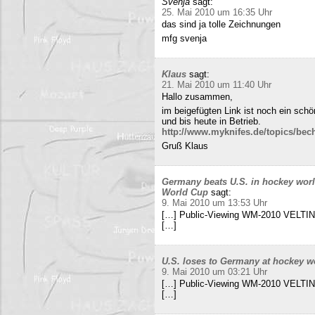
Svenja
sagt:
25. Mai 2010 um 16:35 Uhr
das sind ja tolle Zeichnungen
mfg svenja
Klaus
sagt:
21. Mai 2010 um 11:40 Uhr
Hallo zusammen,
im beigefügten Link ist noch ein sch
und bis heute in Betrieb.
http://www.myknifes.de/topics/bec
Gruß Klaus
Germany beats U.S. in hockey worl
World Cup
sagt:
9. Mai 2010 um 13:53 Uhr
[…] Public-Viewing WM-2010 VELTINS
[…]
U.S. loses to Germany at hockey w
9. Mai 2010 um 03:21 Uhr
[…] Public-Viewing WM-2010 VELTINS
[…]