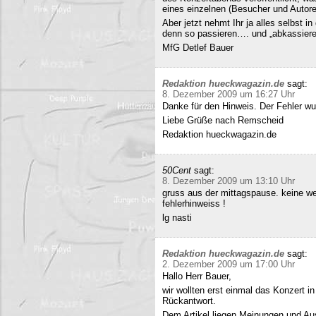
eines einzelnen (Besucher und Autoren
Aber jetzt nehmt Ihr ja alles selbst 
denn so passieren…. und „abkassieren“
MfG Detlef Bauer
Redaktion hueckwagazin.de
sagt:
8. Dezember 2009 um 16:27 Uhr
Danke für den Hinweis. Der Fehler wur
Liebe Grüße nach Remscheid
Redaktion hueckwagazin.de
50Cent
sagt:
8. Dezember 2009 um 13:10 Uhr
gruss aus der mittagspause. keine we
fehlerhinweiss !
lg nasti
Redaktion hueckwagazin.de
sagt:
2. Dezember 2009 um 17:00 Uhr
Hallo Herr Bauer,
wir wollten erst einmal das Konzert i
Rückantwort.
Dem Artikel liegen Meinungen und Au