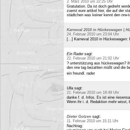
2. März 2010 um 22:25 Uhr
Gratulation. Da ist doch gedreht word
zuerst eure artikel hier, die auf der s
städtchen was keiner kennt den nrw-t
Karneval 2010 in Hückeswagen | Hü
24. Februar 2010 um 23:04 Uhr
[…] Karneval 2010 in Hückeswagen:
Ein Rader
sagt:
22. Februar 2010 um 21:02 Uhr
? unterstützung aus hückeswagen? ihr
den nrw tag bezahlen müßt und die b
ein freundl. rader
Ulla
sagt:
21. Februar 2010 um 18:49 Uhr
danke f. d. Infos. Es ist eine riesens
Wenn ihr i. d. Redaktion mehr wisst, b
Dieter Gotzen
sagt:
11. Februar 2010 um 15:11 Uhr
Nachtrag: