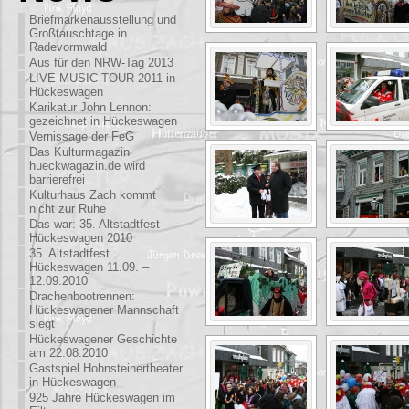
Briefmarkenausstellung und
Großtauschtage in
Radevormwald
Aus für den NRW-Tag 2013
LIVE-MUSIC-TOUR 2011 in
Hückeswagen
Karikatur John Lennon:
gezeichnet in Hückeswagen
Vernissage der FeG
Das Kulturmagazin
hueckwagazin.de wird
barrierefrei
Kulturhaus Zach kommt
nicht zur Ruhe
Das war: 35. Altstadtfest
Hückeswagen 2010
35. Altstadtfest
Hückeswagen 11.09. –
12.09.2010
Drachenbootrennen:
Hückeswagener Mannschaft
siegt
Hückeswagener Geschichte
am 22.08.2010
Gastspiel Hohnsteinertheater
in Hückeswagen
925 Jahre Hückeswagen im