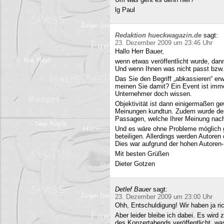
lg Paul
Redaktion hueckwagazin.de
sagt:
23. Dezember 2009 um 23:46 Uhr
Hallo Herr Bauer,
wenn etwas veröffentlicht wurde, dan
Und wenn Ihnen was nicht passt bzw
Das Sie den Begriff „abkassieren“ erwä
meinen Sie damit? Ein Event ist immer
Unternehmer doch wissen.
Objektivität ist dann einigermaßen g
Meinungen kundtun. Zudem wurde der 
Passagen, welche Ihrer Meinung nach 
Und es wäre ohne Probleme möglich g
beteiligen. Allerdings werden Autore
Dies war aufgrund der hohen Autoren
Mit besten Grüßen
Dieter Gotzen
Detlef Bauer
sagt:
23. Dezember 2009 um 23:00 Uhr
Ohh, Entschuldigung! Wir haben ja ri
Aber leider bleibe ich dabei. Es wird
des Konzertabends veröffentlicht, was