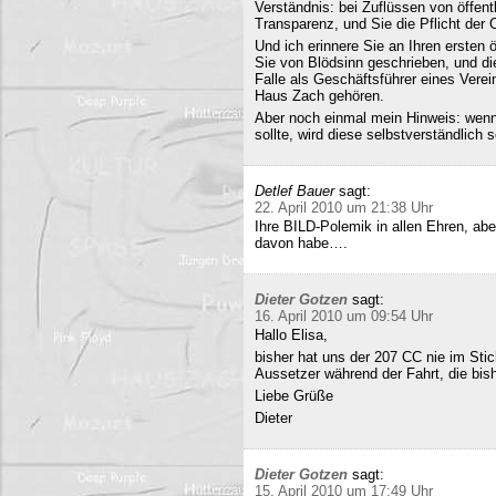
Verständnis: bei Zuflüssen von öffentl
Transparenz, und Sie die Pflicht der 
Und ich erinnere Sie an Ihren ersten
Sie von Blödsinn geschrieben, und di
Falle als Geschäftsführer eines Verei
Haus Zach gehören.
Aber noch einmal mein Hinweis: wenn i
sollte, wird diese selbstverständlich so
Detlef Bauer
sagt:
22. April 2010 um 21:38 Uhr
Ihre BILD-Polemik in allen Ehren, aber
davon habe….
Dieter Gotzen
sagt:
16. April 2010 um 09:54 Uhr
Hallo Elisa,
bisher hat uns der 207 CC nie im Stich
Aussetzer während der Fahrt, die bish
Liebe Grüße
Dieter
Dieter Gotzen
sagt:
15. April 2010 um 17:49 Uhr