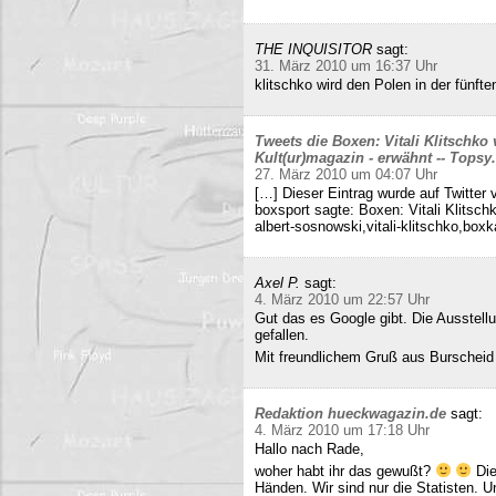
THE INQUISITOR
sagt:
31. März 2010 um 16:37 Uhr
klitschko wird den Polen in der fünft
Tweets die Boxen: Vitali Klitschko
Kult(ur)magazin - erwähnt -- Tops
27. März 2010 um 04:07 Uhr
[…] Dieser Eintrag wurde auf Twitter 
boxsport sagte: Boxen: Vitali Klitsc
albert-sosnowski,vitali-klitschko,b
Axel P.
sagt:
4. März 2010 um 22:57 Uhr
Gut das es Google gibt. Die Ausstell
gefallen.
Mit freundlichem Gruß aus Burscheid
Redaktion hueckwagazin.de
sagt:
4. März 2010 um 17:18 Uhr
Hallo nach Rade,
woher habt ihr das gewußt?
Die
Händen. Wir sind nur die Statisten. 