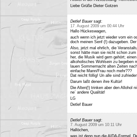
Liebe Grüße Dieter Gotzen
Detlef Bauer
sagt:
17. August 2009 um 00:44 Uhr
Hallo Hückeswagen,
auch wenn ich jetzt wieder vom ein o
doch meinen Senf (!) dazugeben. Der A
Also, jetzt mal ehrlich, die Veranstalt
sonst hätte man sie nicht schon zum 
her, die Musik wird gern gehört; eine
alkoholisches Wohlsein zu begeben mi
lauen Sommernacht alten Zeiten nac
einfache Mann/Frau noch mehr???
Dat reicht föllig! Un alle sind zufriede
Darum laßt denen ihre Kultür!
Die Alten(!) trinken aber den Allohol 
ne´ andere Qualität!
LG
Detlef Bauer
Detlef Bauer
sagt:
7. August 2009 um 10:11 Uhr
Hallöchen,
was ist denn nun die AIDA-Formel. Der