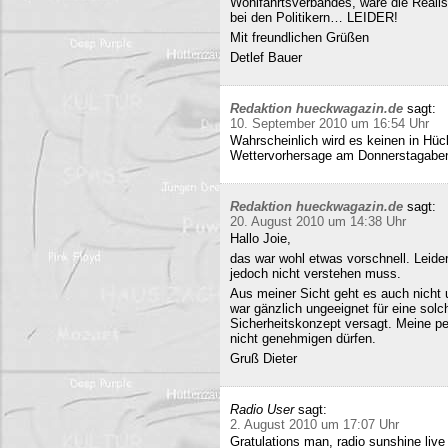
Wohlfahrtsverbandes, wäre die Realisi
bei den Politikern… LEIDER!
Mit freundlichen Grüßen
Detlef Bauer
Redaktion hueckwagazin.de
sagt:
10. September 2010 um 16:54 Uhr
Wahrscheinlich wird es keinen in Hück
Wettervorhersage am Donnerstagabe
Redaktion hueckwagazin.de
sagt:
20. August 2010 um 14:38 Uhr
Hallo Joie,
das war wohl etwas vorschnell. Leide
jedoch nicht verstehen muss.
Aus meiner Sicht geht es auch nicht 
war gänzlich ungeeignet für eine solc
Sicherheitskonzept versagt. Meine pe
nicht genehmigen dürfen.
Gruß Dieter
Radio User
sagt:
2. August 2010 um 17:07 Uhr
Gratulations man, radio sunshine liv