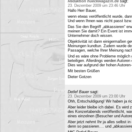
Redaktion hueckwagazin.de
sagt:
23. Dezember 2009 um 23:46 Uhr
Hallo Herr Bauer,
wenn etwas veröffentlicht wurde, dan
Und wenn Ihnen was nicht passt bzw
Das Sie den Begriff „abkassieren“ erwä
meinen Sie damit? Ein Event ist immer
Unternehmer doch wissen.
Objektivität ist dann einigermaßen g
Meinungen kundtun. Zudem wurde der 
Passagen, welche Ihrer Meinung nach 
Und es wäre ohne Probleme möglich g
beteiligen. Allerdings werden Autore
Dies war aufgrund der hohen Autoren
Mit besten Grüßen
Dieter Gotzen
Detlef Bauer
sagt:
23. Dezember 2009 um 23:00 Uhr
Ohh, Entschuldigung! Wir haben ja ri
Aber leider bleibe ich dabei. Es wird
des Konzertabends veröffentlicht, was
eines einzelnen (Besucher und Autoren
Aber jetzt nehmt Ihr ja alles selbst 
denn so passieren…. und „abkassieren“