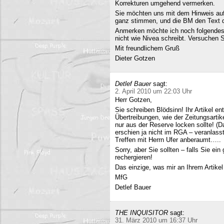
Korrekturen umgehend vermerken.
Sie möchten uns mit dem Hinweis auf 
ganz stimmen, und die BM den Text q
Anmerken möchte ich noch folgendes
nicht wie Nivea schreibt. Versuchen 
Mit freundlichem Gruß
Dieter Gotzen
Detlef Bauer
sagt:
2. April 2010 um 22:03 Uhr
Herr Gotzen,
Sie schreiben Blödsinn! Ihr Artikel 
Übertreibungen, wie der Zeitungsartik
nur aus der Reserve locken sollte! (D
erschien ja nicht im RGA – veranlasst
Treffen mit Herrn Ufer anberaumt…..
Sorry, aber Sie sollten – falls Sie ei
rechergieren!
Das einzige, was mir an Ihrem Artikel
MfG
Detlef Bauer
THE INQUISITOR
sagt:
31. März 2010 um 16:37 Uhr