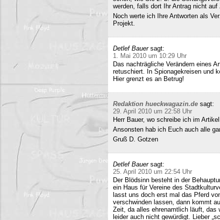
werden, falls dort Ihr Antrag nicht a
Noch werte ich Ihre Antworten als Verz
Projekt.
Detlef Bauer
sagt:
1. Mai 2010 um 10:29 Uhr
Das nachträgliche Verändern eines Art
retuschiert. In Spionagekreisen und k
Hier grenzt es an Betrug!
Redaktion hueckwagazin.de
sagt:
29. April 2010 um 22:58 Uhr
Herr Bauer, wo schreibe ich im Artike
Ansonsten hab ich Euch auch alle ganz
Gruß D. Gotzen
Detlef Bauer
sagt:
25. April 2010 um 22:54 Uhr
Der Blödsinn besteht in der Behauptu
ein Haus für Vereine des Stadtkultur
lasst uns doch erst mal das Pferd vo
verschwinden lassen, dann kommt auc
Zeit, da alles ehrenamtlich läuft, das
leider auch nicht gewürdigt. Lieber 