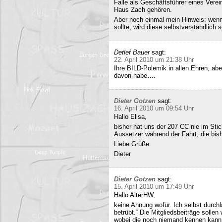
Falle als Geschäftsführer eines Verei
Haus Zach gehören.
Aber noch einmal mein Hinweis: wenn i
sollte, wird diese selbstverständlich so
Detlef Bauer
sagt:
22. April 2010 um 21:38 Uhr
Ihre BILD-Polemik in allen Ehren, aber
davon habe….
Dieter Gotzen
sagt:
16. April 2010 um 09:54 Uhr
Hallo Elisa,
bisher hat uns der 207 CC nie im Stich
Aussetzer während der Fahrt, die bish
Liebe Grüße
Dieter
Dieter Gotzen
sagt:
15. April 2010 um 17:49 Uhr
Hallo AlterHW,
keine Ahnung wofür. Ich selbst durc
betrübt.“ Die Mitgliedsbeiträge sollen
wobei die noch niemand kennen kann