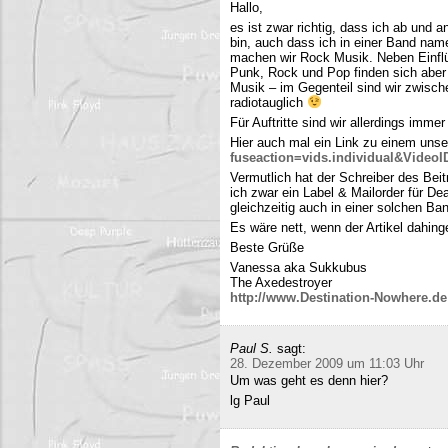
Hallo,
es ist zwar richtig, dass ich ab und
bin, auch dass ich in einer Band name
machen wir Rock Musik. Neben Einfl
Punk, Rock und Pop finden sich aber 
Musik – im Gegenteil sind wir zwisch
radiotauglich
Für Auftritte sind wir allerdings imme
Hier auch mal ein Link zu einem uns
fuseaction=vids.individual&Video
Vermutlich hat der Schreiber des Be
ich zwar ein Label & Mailorder für De
gleichzeitig auch in einer solchen Ba
Es wäre nett, wenn der Artikel dahing
Beste Grüße
Vanessa aka Sukkubus
The Axedestroyer
http://www.Destination-Nowhere.de
Paul S.
sagt:
28. Dezember 2009 um 11:03 Uhr
Um was geht es denn hier?
lg Paul