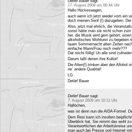
Detlef Bauer
sagt:
17. August 2009 um 00:44 Uhr
Hallo Hückeswagen,
auch wenn ich jetzt wieder vom ein o
doch meinen Senf (!) dazugeben. Der A
Also, jetzt mal ehrlich, die Veranstalt
sonst hätte man sie nicht schon zum 
her, die Musik wird gern gehört; eine
alkoholisches Wohlsein zu begeben mi
lauen Sommernacht alten Zeiten nac
einfache Mann/Frau noch mehr???
Dat reicht föllig! Un alle sind zufriede
Darum laßt denen ihre Kultür!
Die Alten(!) trinken aber den Allohol 
ne´ andere Qualität!
LG
Detlef Bauer
Detlef Bauer
sagt:
7. August 2009 um 10:11 Uhr
Hallöchen,
was ist denn nun die AIDA-Formel. Der
Dem Rest kann ich insofern beipflich
Überblick hat. Sie nimmt das wohl zu 
Verantwortlichen der Arbeitskreise un
man auch bei Presse und Internet mit