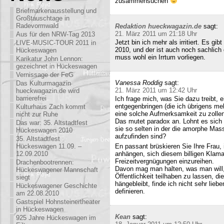
zusammensuchen
Briefmarkenausstellung und
Großtauschtage in
Radevormwald
Redaktion hueckwagazin.de
sagt:
21. März 2011 um 21:18 Uhr
Aus für den NRW-Tag 2013
Jetzt bin ich mehr als irritiert. Es g
LIVE-MUSIC-TOUR 2011 in
2010, und der ist auch noch sachlich
Hückeswagen
muss wohl ein Irrtum vorliegen.
Karikatur John Lennon:
gezeichnet in Hückeswagen
Vernissage der FeG
Vanessa Roddig
sagt:
Das Kulturmagazin
21. März 2011 um 12:42 Uhr
hueckwagazin.de wird
barrierefrei
Ich frage mich, was Sie dazu treibt
entgegenbringen (die ich übrigens meh
Kulturhaus Zach kommt
eine solche Aufmerksamkeit zu zollen
nicht zur Ruhe
Das mutet paradox an. Lohnt es sich n
Das war: 35. Altstadtfest
sie so selten in der die amorphe Ma
Hückeswagen 2010
aufzufinden sind?
35. Altstadtfest
Hückeswagen 11.09. –
En passant brüskieren Sie Ihre Frau,
12.09.2010
anhängen, sich diesem billigen Klamau
Freizeitvergnügungen einzureihen.
Drachenbootrennen:
Davon mag man halten, was man will,
Hückeswagener Mannschaft
Öffentlichkeit teilhaben zu lassen, di
siegt
hängebleibt, finde ich nicht sehr lieb
Hückeswagener Geschichte
definieren.
am 22.08.2010
Gastspiel Hohnsteinertheater
in Hückeswagen
Kean
sagt:
925 Jahre Hückeswagen im