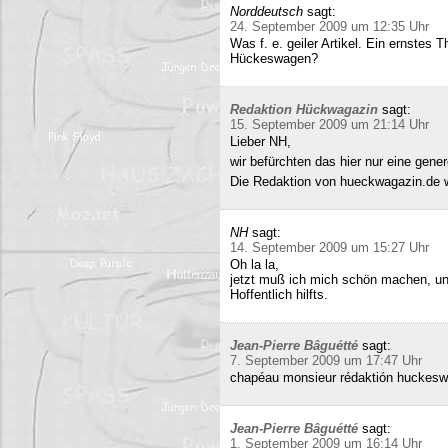
Norddeutsch
sagt:
24. September 2009 um 12:35 Uhr
Was f. e. geiler Artikel. Ein ernstes
Hückeswagen?
Redaktion Hückwagazin
sagt:
15. September 2009 um 21:14 Uhr
Lieber NH,
wir befürchten das hier nur eine gene
Die Redaktion von hueckwagazin.de 
NH
sagt:
14. September 2009 um 15:27 Uhr
Oh la la,
jetzt muß ich mich schön machen, un
Hoffentlich hilfts.
Jean-Pierre Bâguétté
sagt:
7. September 2009 um 17:47 Uhr
chapéau monsieur rédaktión huckeswa
Jean-Pierre Bâguétté
sagt:
1. September 2009 um 16:14 Uhr