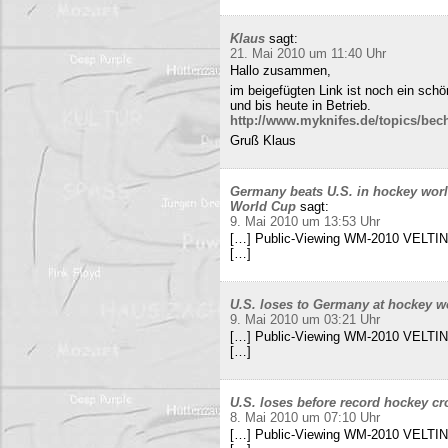
Klaus
sagt:
21. Mai 2010 um 11:40 Uhr
Hallo zusammen,
im beigefügten Link ist noch ein sch
und bis heute in Betrieb.
http://www.myknifes.de/topics/bec
Gruß Klaus
Germany beats U.S. in hockey worl
World Cup
sagt:
9. Mai 2010 um 13:53 Uhr
[…] Public-Viewing WM-2010 VELTINS
[…]
U.S. loses to Germany at hockey w
9. Mai 2010 um 03:21 Uhr
[…] Public-Viewing WM-2010 VELTINS
[…]
U.S. loses before record hockey cr
8. Mai 2010 um 07:10 Uhr
[…] Public-Viewing WM-2010 VELTINS