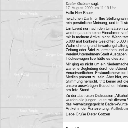
Dieter Gotzen
sagt:
17. August 2009 um 11:19 Uhr
Hallo Herr Bauer,
herzlichen Dank für Ihre Stellungnahm
rein persönliche Meinung, und trifft s
Ein Event nur nach den Umsätzen zu b
werden ja auch keine Einnahmen veröf
mir in meinem Artikel nicht. Wenn ta
5.000 mal konkrete Gesichter, 5.000 
Wahrnehmung und Erwartungshaltung. 
Zeitung oder Brief zu erreichen und
Verein/Unternehmen/Stadt Ausgaben i
Hückeswagen live hätte es dies zum N
Mir ging es nicht um ein Niedermache
war eine Begleitung durch den Abend 
Verantwortlichen. Erstaunlicherweise 
Medien präsent zu sein. Aber hier, 
Stimmung herrscht, tritt keiner auf 
unsere auswärtigen Besucher. Informa
am Info-Stand….“.
Zu der abstrusen Diskussion „Alkohol
wurden alle jungen Leute mit diesem
das Verwaltungsgericht Baden-Württe
Artikel in der Ärztezeitung:
Aufhebun
Liebe Grüße Dieter Gotzen