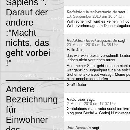
Sapiens`".
Darauf der
Redaktion hueckwagazin.de
sagt:
10. September 2010 um 16:54 Uhr
andere
Wahrscheinlich wird es keinen in Hück
Wettervorhersage am Donnerstagabe
:"Macht
nichts, das
Redaktion hueckwagazin.de
sagt:
20. August 2010 um 14:38 Uhr
Hallo Joie,
geht vorbei
das war wohl etwas vorschnell. Leide
jedoch nicht verstehen muss.
!"
Aus meiner Sicht geht es auch nicht 
war gänzlich ungeeignet für eine solc
_________________________
Sicherheitskonzept versagt. Meine pe
nicht genehmigen dürfen.
Gruß Dieter
Andere
Bezeichnung
Radio User
sagt:
2. August 2010 um 17:07 Uhr
für
Gratulations man, radio sunshine liv
blog post Bêché & Grohs| Hückwagazi
Einwohner
des
Joie Nesslein
sagt: