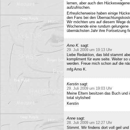
lernen, aber auch den Hückeswagener
aufzufrischen.
Erfreulicherweise haben einige Hücke
den Fans bei den Übernachtungskost
Wir möchten uns auf diesem Wege da
Wochenende eine rundum gelungene Sa
übernächsten Jahr ihre Fortsetzung fi
Arno K.
sagt:
29. Juli 2009 um 19:13 Uhr
Liebe Redaktion, das bild stammt a
kompliment für eure seite. Weiter so
werden. Freue mich schon auf die nä
mfg Arno K.
Kerstin
sagt:
29. Juli 2009 um 19:03 Uhr
Meine Eltern besitzen das Buch und 
total stylished
Kerstin
Anne
sagt:
28. Juli 2009 um 12:27 Uhr
Stimmt. Wir findens dort voll geil und 