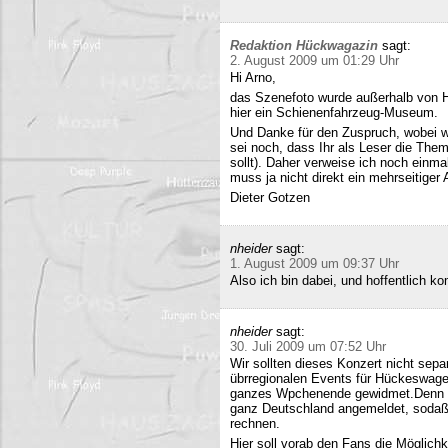
Redaktion Hückwagazin
sagt:
2. August 2009 um 01:29 Uhr
Hi Arno,
das Szenefoto wurde außerhalb von H
hier ein Schienenfahrzeug-Museum.
Und Danke für den Zuspruch, wobei w
sei noch, dass Ihr als Leser die The
sollt). Daher verweise ich noch einma
muss ja nicht direkt ein mehrseitiger A
Dieter Gotzen
nheider
sagt:
1. August 2009 um 09:37 Uhr
Also ich bin dabei, und hoffentlich 
nheider
sagt:
30. Juli 2009 um 07:52 Uhr
Wir sollten dieses Konzert nicht sepa
übrregionalen Events für Hückeswagen
ganzes Wpchenende gewidmet.Denn se
ganz Deutschland angemeldet, sodaß 
rechnen.
Hier soll vorab den Fans die Möglich