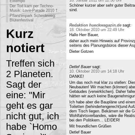
18. Januar 2011 um 12:50 Uhr
Eiltempo
Schöner kurzer aber sehr guter Beitra
Der Tod kam per Techno-
sind.
Musik: Love-Parade 2010 †
Pflanzenpark Scheideweg:
Blütenfestival
Redaktion hueckwagazin.de
sagt:
Kurz
18. Oktober 2010 um 22:49 Uhr
Hallo Herr Bauer,
daher auch mein Hinweis auf Provinz
notiert
seitens des Planungsbüros dieser Asp
Dieter Gotzen
Treffen sich
Detlef Bauer
sagt:
2 Planeten.
10. Oktober 2010 um 14:18 Uhr
DANKE!
Sagt der
Um das noch mal klar zu stellen: Dies
Neubauten! Wir machen (können) abe
Gebäudes (verwirklichen). Daher fall
eine: "Mir
hätten wir auch keine Baugenehmigun
Ich habe aber die Baupläne und eine
geht es gar
Toiletten (behindertengerecht)und Au
dem Tisch liegen. Bekämen wir die G
nicht gut, ich
Wohlfahrtsverbandes, wäre die Realisi
bei den Politikern… LEIDER!
habe `Homo
Mit freundlichen Grüßen
Detlef Bauer