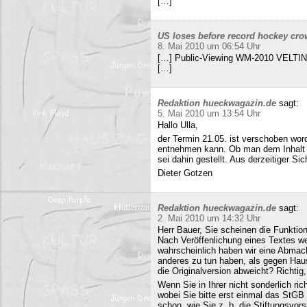
[…]
US loses before record hockey cro
8. Mai 2010 um 06:54 Uhr
[…] Public-Viewing WM-2010 VELTINS
[…]
Redaktion hueckwagazin.de
sagt:
5. Mai 2010 um 13:54 Uhr
Hallo Ulla,
der Termin 21.05. ist verschoben wor
entnehmen kann. Ob man dem Inhalt d
sei dahin gestellt. Aus derzeitiger Si
Dieter Gotzen
Redaktion hueckwagazin.de
sagt:
2. Mai 2010 um 14:32 Uhr
Herr Bauer, Sie scheinen die Funkti
Nach Veröffenlichung eines Textes wer
wahrscheinlich haben wir eine Abmac
anderes zu tun haben, als gegen Hau
die Originalversion abweicht? Richtig, 
Wenn Sie in Ihrer nicht sonderlich r
wobei Sie bitte erst einmal das StG
schon, wie Sie z. b. die Stiftungsvors