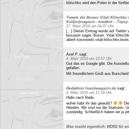
klitschko wird den Polen in der fünft
Tweets die Boxen: Vitali Klitschko
Kult(ur)magazin - erwähnt -- Tops
27. März 2010 um 04:07 Uhr
[…] Dieser Eintrag wurde auf Twitter 
boxsport sagte: Boxen: Vitali Klitsc
albert-sosnowski,vitali-klitschko,b
Axel P.
sagt:
4. März 2010 um 22:57 Uhr
Gut das es Google gibt. Die Ausstell
gefallen.
Mit freundlichem Gruß aus Burscheid
Redaktion hueckwagazin.de
sagt:
4. März 2010 um 17:18 Uhr
Hallo nach Rade,
woher habt ihr das gewußt?
Die
Händen. Wir sind nur die Statisten. 
zuständig. Schließlich haben wir ja j
Was macht eigentlich: WDR2 für ein