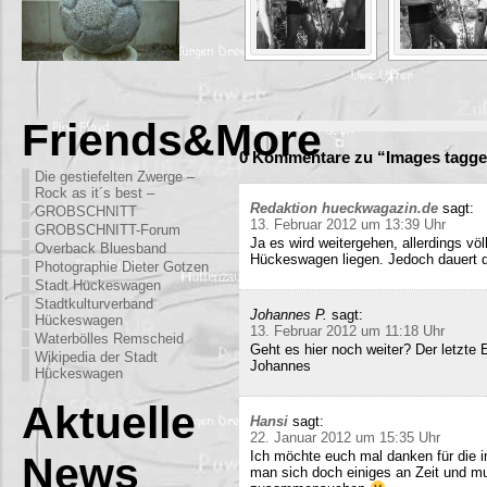
Friends&More
0 Kommentare zu “Images tagged
Die gestiefelten Zwerge –
Rock as it´s best –
Redaktion hueckwagazin.de
sagt:
GROBSCHNITT
13. Februar 2012 um 13:39 Uhr
GROBSCHNITT-Forum
Ja es wird weitergehen, allerdings völ
Overback Bluesband
Hückeswagen liegen. Jedoch dauert di
Photographie Dieter Gotzen
Stadt Hückeswagen
Stadtkulturverband
Johannes P.
sagt:
Hückeswagen
13. Februar 2012 um 11:18 Uhr
Waterbölles Remscheid
Geht es hier noch weiter? Der letzte
Wikipedia der Stadt
Johannes
Hückeswagen
Aktuelle
Hansi
sagt:
22. Januar 2012 um 15:35 Uhr
Ich möchte euch mal danken für die i
News
man sich doch einiges an Zeit und m