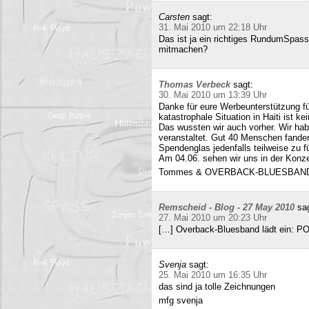
Carsten
sagt:
31. Mai 2010 um 22:18 Uhr
Das ist ja ein richtiges RundumSpas
mitmachen?
Thomas Verbeck
sagt:
30. Mai 2010 um 13:39 Uhr
Danke für eure Werbeunterstützung für
katastrophale Situation in Haiti ist k
Das wussten wir auch vorher. Wir ha
veranstaltet. Gut 40 Menschen fand
Spendenglas jedenfalls teilweise zu f
Am 04.06. sehen wir uns in der Konz
Tommes & OVERBACK-BLUESBAN
Remscheid - Blog - 27 May 2010
sa
27. Mai 2010 um 20:23 Uhr
[…] Overback-Bluesband lädt ein: P
Svenja
sagt:
25. Mai 2010 um 16:35 Uhr
das sind ja tolle Zeichnungen
mfg svenja