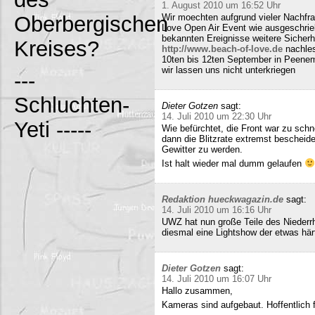
1. August 2010 um 16:52 Uhr
Oberbergischen
Wir moechten aufgrund vieler Nachfr
Love Open Air Event wie ausgeschrieb
bekannten Ereignisse weitere Sicherh
Kreises?
http://www.beach-of-love.de
nachles
10ten bis 12ten September in Peene
wir lassen uns nicht unterkriegen
---
Schluchten-
Dieter Gotzen
sagt:
14. Juli 2010 um 22:30 Uhr
Yeti -----
Wie befürchtet, die Front war zu schne
dann die Blitzrate extremst bescheide
Gewitter zu werden.
Ist halt wieder mal dumm gelaufen
Redaktion hueckwagazin.de
sagt:
14. Juli 2010 um 16:16 Uhr
UWZ hat nun große Teile des Niederrhe
diesmal eine Lightshow der etwas härt
Dieter Gotzen
sagt:
14. Juli 2010 um 16:07 Uhr
Hallo zusammen,
Kameras sind aufgebaut. Hoffentlich f