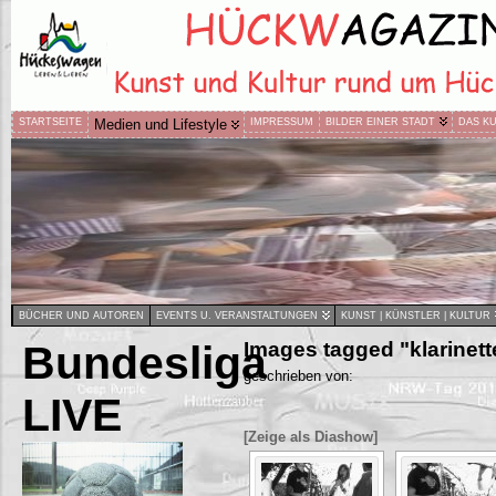
STARTSEITE
Medien und Lifestyle
IMPRESSUM
BILDER EINER STADT
DAS K
BÜCHER UND AUTOREN
EVENTS U. VERANSTALTUNGEN
KUNST | KÜNSTLER | KULTUR
Bundesliga
Images tagged "klarinett
geschrieben von:
LIVE
[Zeige als Diashow]