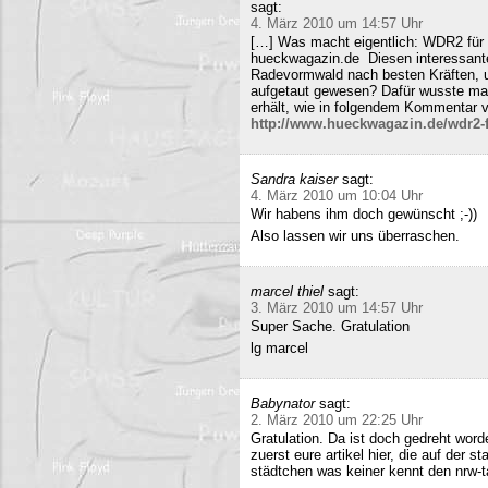
sagt:
4. März 2010 um 14:57 Uhr
[…] Was macht eigentlich: WDR2 für 
hueckwagazin.de Diesen interessante
Radevormwald nach besten Kräften, un
aufgetaut gewesen? Dafür wusste m
erhält, wie in folgendem Kommentar v
http://www.hueckwagazin.de/wdr2-fu
Sandra kaiser
sagt:
4. März 2010 um 10:04 Uhr
Wir habens ihm doch gewünscht ;-))
Also lassen wir uns überraschen.
marcel thiel
sagt:
3. März 2010 um 14:57 Uhr
Super Sache. Gratulation
lg marcel
Babynator
sagt:
2. März 2010 um 22:25 Uhr
Gratulation. Da ist doch gedreht word
zuerst eure artikel hier, die auf der s
städtchen was keiner kennt den nrw-t