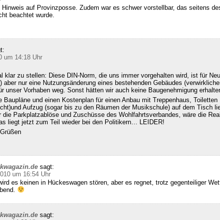
 Hinweis auf Provinzposse. Zudem war es schwer vorstellbar, das seitens d
cht beachtet wurde.
t:
0 um 14:18 Uhr
klar zu stellen: Diese DIN-Norm, die uns immer vorgehalten wird, ist für Ne
 aber nur eine Nutzungsänderung eines bestehenden Gebäudes (verwirklichen
für unser Vorhaben weg. Sonst hätten wir auch keine Baugenehmigung erhalte
e Baupläne und einen Kostenplan für einen Anbau mit Treppenhaus, Toiletten
echt)und Aufzug (sogar bis zu den Räumen der Musikschule) auf dem Tisch l
ür die Parkplatzablöse und Zuschüsse des Wohlfahrtsverbandes, wäre die Real
s liegt jetzt zum Teil wieder bei den Politikern… LEIDER!
n Grüßen
ckwagazin.de
sagt:
2010 um 16:54 Uhr
ird es keinen in Hückeswagen stören, aber es regnet, trotz gegenteiliger We
abend.
ckwagazin.de
sagt: