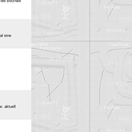
die Blitzrate
al eine
e. aktuell