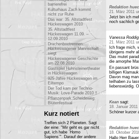
barrierefrei
Redaktion hue
Kulturhaus Zach kommt
21. März 2011 u
nicht zur Ruhe
Jetzt bin ich me
Das war: 35. Altstadtfest
noch sachlich ge
Hückeswagen 2010
35. Altstadtfest
Hückeswagen 11.09. –
Vanessa Roddig
12.09.2010
21. März 2011 u
Drachenbootrennen:
Ich frage mich, 
Hückeswagener Mannschaft
übrigens mehr al
siegt
Das mutet parado
Hückeswagener Geschichte
die amorphe Mas
am 22.08.2010
En passant brüs
Gastspiel Hohnsteinertheater
billigen Klamauk
in Hückeswagen
Davon mag man h
925 Jahre Hückeswagen im
teilhaben zu las
Eiltempo
liebenswürdig. O
Der Tod kam per Techno-
Musik: Love-Parade 2010 †
Pflanzenpark Scheideweg:
Kean
sagt:
Blütenfestival
18. Januar 2011
Schöner kurzer a
Kurz notiert
Treffen sich 2 Planeten. Sagt
der eine: "Mir geht es gar nicht
Redaktion hue
gut, ich habe `Homo
18. Oktober 201
Sapiens`". Darauf der andere
Hallo Herr Bauer