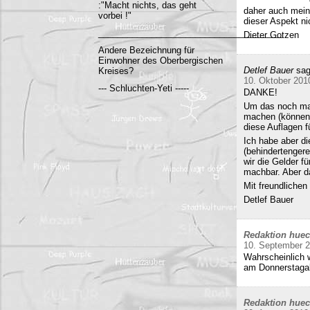
:"Macht nichts, das geht
daher auch mein
vorbei !"
dieser Aspekt ni
______________________________________
Dieter Gotzen
Andere Bezeichnung für
Einwohner des Oberbergischen
Detlef Bauer
sag
Kreises?
10. Oktober 201
--- Schluchten-Yeti -----
DANKE!
Um das noch mal 
machen (können)
diese Auflagen 
Ich habe aber di
(behindertenger
wir die Gelder f
machbar. Aber da
Mit freundliche
Detlef Bauer
Redaktion hue
10. September 
Wahrscheinlich w
am Donnerstag
Redaktion hue