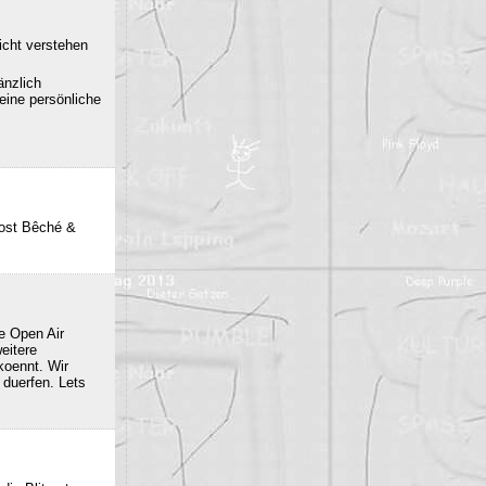
icht verstehen
änzlich
eine persönliche
post Bêché &
e Open Air
eitere
oennt. Wir
duerfen. Lets