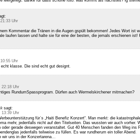
ie leergefegt. danke für dass schöne foto. was kommt als nächstes? lg steffi
agt:
 21:33 Uhr
inem Kommentar die Tränen in die Augen gspült bekommen! Jedes Wort ist wa
le laufen lassen und halte sie für eine der besten, die jemals erschienen ist! 
 10:55 Uhr
 echt klasse. Die sind echt gut designt.
 22:18 Uhr
richtiges RundumSpassprogram. Dürfen auch Wermelskirchener mitmachen?
ck
sagt:
 13:39 Uhr
erbeunterstützung für´s „Haiti Benefiz Konzert“. Man merkt: die katastrophale
hema mehr, jedenfalls nicht auf den Titelseiten. Das wussten wir auch vorher. 
 oder gerade deswegen veranstaltet. Gut 40 Menschen fanden den Weg ins
endenglas jedenfalls teilweise zu füllen. Es war rundherum ein toller Abend.
 wir uns in der Konzertarena…