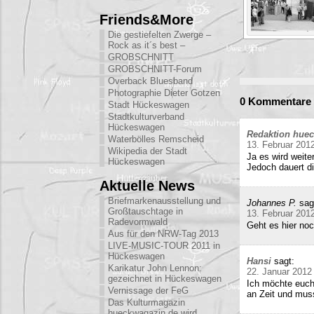
Friends&More
Die gestiefelten Zwerge –
Rock as it´s best –
GROBSCHNITT
GROBSCHNITT-Forum
Overback Bluesband
Photographie Dieter Gotzen
0 Kommentare 
Stadt Hückeswagen
Stadtkulturverband
Hückeswagen
Redaktion hue
Waterbölles Remscheid
13. Februar 201
Wikipedia der Stadt
Ja es wird weite
Hückeswagen
Jedoch dauert di
Aktuelle News
Briefmarkenausstellung und
Johannes P.
sag
Großtauschtage in
13. Februar 201
Radevormwald
Geht es hier no
Aus für den NRW-Tag 2013
LIVE-MUSIC-TOUR 2011 in
Hückeswagen
Hansi
sagt:
Karikatur John Lennon:
22. Januar 2012
gezeichnet in Hückeswagen
Ich möchte euch
Vernissage der FeG
an Zeit und mu
Das Kulturmagazin
hueckwagazin.de wird