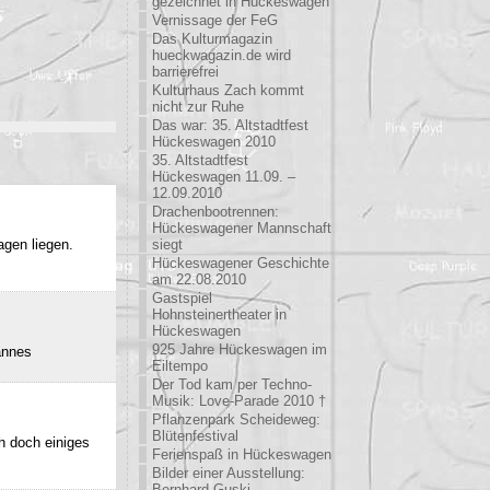
gezeichnet in Hückeswagen
Vernissage der FeG
Das Kulturmagazin
hueckwagazin.de wird
barrierefrei
Kulturhaus Zach kommt
nicht zur Ruhe
Das war: 35. Altstadtfest
Hückeswagen 2010
35. Altstadtfest
Hückeswagen 11.09. –
12.09.2010
Drachenbootrennen:
Hückeswagener Mannschaft
agen liegen.
siegt
Hückeswagener Geschichte
am 22.08.2010
Gastspiel
Hohnsteinertheater in
Hückeswagen
925 Jahre Hückeswagen im
annes
Eiltempo
Der Tod kam per Techno-
Musik: Love-Parade 2010 †
Pflanzenpark Scheideweg:
Blütenfestival
h doch einiges
Ferienspaß in Hückeswagen
Bilder einer Ausstellung:
Bernhard Guski