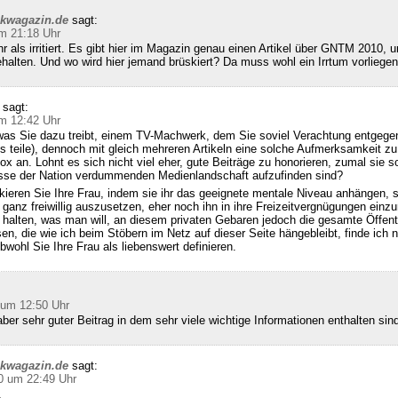
ckwagazin.de
sagt:
m 21:18 Uhr
hr als irritiert. Es gibt hier im Magazin genau einen Artikel über GNTM 2010, u
halten. Und wo wird hier jemand brüskiert? Da muss wohl ein Irrtum vorliegen
sagt:
m 12:42 Uhr
was Sie dazu treibt, einem TV-Machwerk, dem Sie soviel Verachtung entgegen
s teile), dennoch mit gleich mehreren Artikeln eine solche Aufmerksamkeit zu
x an. Lohnt es sich nicht viel eher, gute Beiträge zu honorieren, zumal sie so
se der Nation verdummenden Medienlandschaft aufzufinden sind?
kieren Sie Ihre Frau, indem sie ihr das geeignete mentale Niveau anhängen, 
 ganz freiwillig auszusetzen, eher noch ihn in ihre Freizeitvergnügungen einzu
alten, was man will, an diesem privaten Gebaren jedoch die gesamte Öffentl
sen, die wie ich beim Stöbern im Netz auf dieser Seite hängebleibt, finde ich n
bwohl Sie Ihre Frau als liebenswert definieren.
 um 12:50 Uhr
ber sehr guter Beitrag in dem sehr viele wichtige Informationen enthalten sin
ckwagazin.de
sagt:
0 um 22:49 Uhr
,