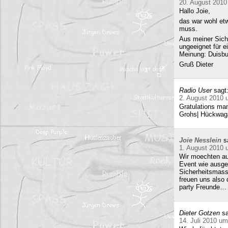
20. August 2010
Hallo Joie,
das war wohl etw
muss.
Aus meiner Sicht
ungeeignet für e
Meinung: Duisbur
Gruß Dieter
Radio User
sagt
2. August 2010 
Gratulations man
Grohs| Hückwaga
Joie Nesslein
s
1. August 2010 
Wir moechten au
Event wie ausge
Sicherheitsmass
freuen uns also
party Freunde… w
Dieter Gotzen
sa
14. Juli 2010 um