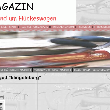
R EINER STADT
DAS KULT(UR)MAGAZIN
IN MEMORANDUM
SERVICES
PROJEKTE&
ST | KÜNSTLER | KULTUR
KURZNEWS
STADTKULTUR
TELLER-RAND
VERANSTALTU
ged "klingelnberg"
ow]