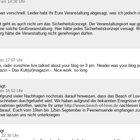
 um 14:38 Uhr
as vorschnell. Leider habt Ihr Eure Veranstaltung abgesagt, was ich jedoch n
 geht es auch nicht um das Sicherheitskonzept. Der Veranstaltungsort war g
ine solche Großveranstaltung. Hier hätte jedes Sicherheitskonzept versagt. M
g hätte die Veranstaltung nicht genehmigen dürfen.
:
um 17:07 Uhr
, radio sunshine live talked about your blog on 3 pm. Header was your blog 
zin – Das Kult(ur)magazin -. Nice work. so long
agt:
um 16:52 Uhr
fgrund vieler Nachfragen nochmals darauf hinweisen, dass das Beach of Lov
schrieben durchgefuehrt wird. Wir haben aufgrund der bekannten Ereignisse w
nahmen getroffen, welche Ihr unter
http://www.beach-of-love.de
nachlesen k
 darauf, Euch vom 10ten bis 12ten September in Peenemuende empfangen zu 
ir lassen uns nicht unterkriegen
gt:
 22:30 Uhr