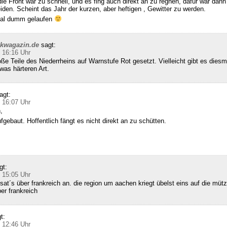
die Front war zu schnell, und es fing auch direkt an zu regnen, dafür war dann 
den. Scheint das Jahr der kurzen, aber heftigen , Gewitter zu werden.
 mal dumm gelaufen
ckwagazin.de
sagt:
 16:16 Uhr
e Teile des Niederrheins auf Warnstufe Rot gesetzt. Vielleicht gibt es diesm
was härteren Art.
agt:
 16:07 Uhr
,
gebaut. Hoffentlich fängt es nicht direkt an zu schütten.
gt:
 15:05 Uhr
sat´s über frankreich an. die region um aachen kriegt übelst eins auf die mütz
ber frankreich
t:
 12:46 Uhr