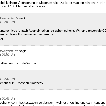
wobei kleinste Veränderungen wiederum alles zunichte machen können. Konkret
n ca. 17:00 Uhr darstellen lassen.
ckwagazin.de
sagt:
m 10:01 Uhr
Unterschiede je nach Abspielmedium zu geben scheint. Wir empfanden die CD
inem anderen Abspielmedium extrem flach.
ter
ckwagazin.de
sagt:
m 09:52 Uhr
 Aber erst nächste Woche.
m 10:37 Uhr
Bericht zum Grobschnittkonzert?
m 00:48 Uhr
ochenende in hückeswagen seit langem. weinfest, kasting und dann konzert. 