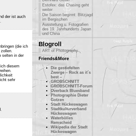
Estofex: das Chasing geht
weiter
Die Saison beginnt: Blitzjagd
nd der ist auch
im Bergischen
.
Ausstellung u. Fotografien
des 19. Jahrhunderts Japan
und China
Blogroll
bringen (die ich
ART of Photography
 zollen.
 selten in der
Friends&More
sich diesem
Die gestiefelten
reihen.
Zwerge – Rock as it´s
ichkeit
best –
icht sehr
GROBSCHNITT
GROBSCHNITT-Forum
Overback Bluesband
Photographie Dieter
Gotzen
Stadt Hückeswagen
Stadtkulturverband
d.
Hückeswagen
Waterbölles
Remscheid
Wikipedia der Stadt
Hückeswagen