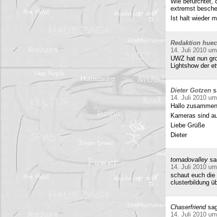
Wie befürchtet, 
extremst beschei
Ist halt wieder
Redaktion hue
14. Juli 2010 um
UWZ hat nun groß
Lightshow der et
Dieter Gotzen
s
14. Juli 2010 um
Hallo zusammen
Kameras sind auf
Liebe Grüße
Dieter
tornadovalley
sa
14. Juli 2010 um
schaut euch die 
clusterbildung ü
Chaserfriend
sag
14. Juli 2010 um