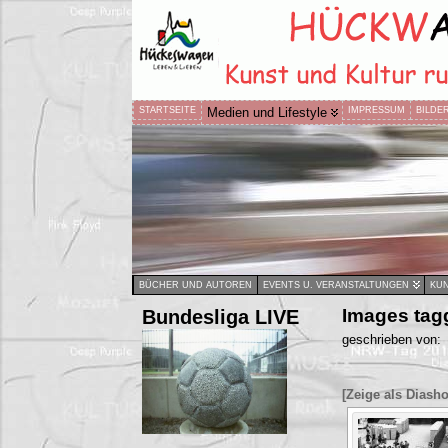
STARTSEITE
Medien und Lifestyle
IMPRESSUM
BILDE
BÜCHER UND AUTOREN
EVENTS U. VERANSTALTUNGEN
KUN
Bundesliga LIVE
Images tag
geschrieben von:
[Zeige als Diash